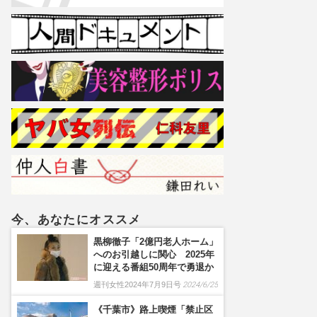
今、あなたにオススメ
黒柳徹子「2億円老人ホーム」
へのお引越しに関心 2025年
に迎える番組50周年で勇退か
週刊女性2024年7月9日号
2024/6/25
《千葉市》路上喫煙「禁止区