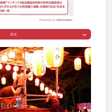
Powered by 
GliaStudios
目次
M
u
！おもしろ雑学
t
e