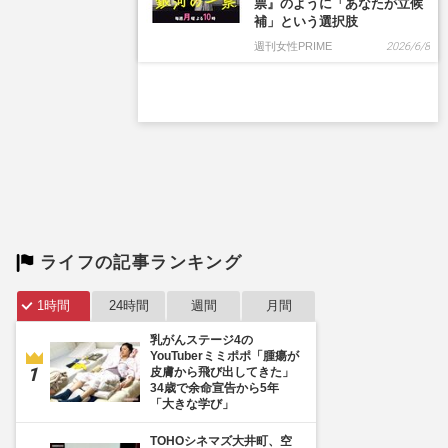
票』のように「あなたが立候
補」という選択肢
週刊女性PRIME
2026/6/8
ライフの記事ランキング
1時間
24時間
週間
月間
乳がんステージ4の
YouTuberミミポポ「腫瘍が
皮膚から飛び出してきた」
34歳で余命宣告から5年
「大きな学び」
TOHOシネマズ大井町、空