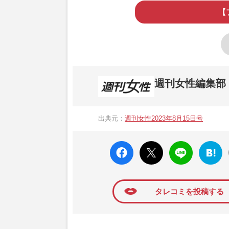
【
週刊女性編集部
1957年3月6日に日本で最初に創刊され
ト、美容・健康・グルメ・占いに関する情報を
出典元：
週刊女性2023年8月15日号
母”が抱える400万円超の“借金トラブル”
発表。同記事は2018年の「編集者が選ぶ
faceboo
X ポス
LINE
はてな
k いい
ト
ブック
ね
マーク
に追加
タレコミを投稿する