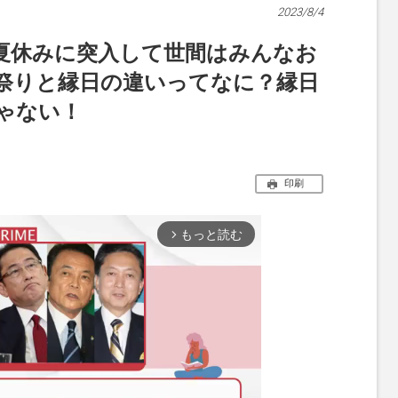
2023/8/4
夏休みに突入して世間はみんなお
祭りと縁日の違いってなに？縁日
ゃない！
印刷
もっと読む
arrow_forward_ios