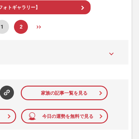
フォトギャラリー】
1
2
た女性週刊誌。芸能ゴシップや事件、皇室の話題、感動ドキュメン
発信している。2017年12月12日号で「眞子さま嫁ぎ先の“義
」報道をスクープ。この一報から約2か月後、宮内庁は結婚延期を
雑誌ジャーナリズム賞」大賞を受賞した。毎週火曜日発売。
家族の記事一覧を見る
今日の運勢を無料で見る