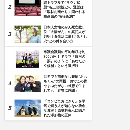
調トラブルで“サウナ状
態”も上映強行か、運営は
「取材お断わり」問われる
映画館の“安全配慮”
日本人女性のがん死亡数1
位「大腸がん」の真犯人が
判明！食生活に潜む“落とし
穴”との付き合い方
市議会議員の平均年収は約
700万円！ ドラマ『銀河の
一票』のように「あなたが
立候補」という選択肢
世界でも前例なし難病“おも
ちくん”の両親、おでこの骨
やまぶたがない状態で生ま
れても「存在に感謝」
「コンビニおにぎり」を平
気で買う人が知らない残念
な真実！原材料表示に隠さ
れた添加物の正体