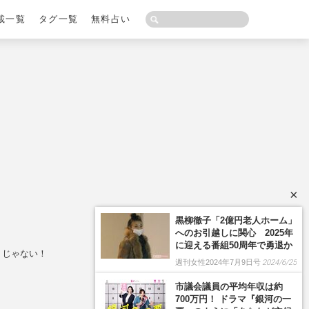
載一覧
タグ一覧
無料占い
×
黒柳徹子「2億円老人ホーム」
へのお引越しに関心 2025年
に迎える番組50周年で勇退か
トじゃない！
週刊女性2024年7月9日号
2024/6/25
市議会議員の平均年収は約
700万円！ ドラマ『銀河の一