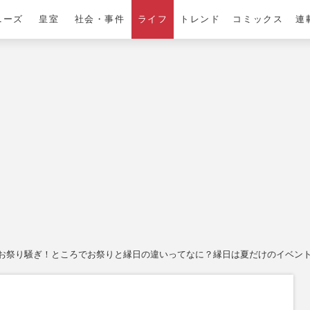
ニーズ
皇室
社会・事件
ライフ
トレンド
コミックス
連
お祭り騒ぎ！ところでお祭りと縁日の違いってなに？縁日は夏だけのイベン