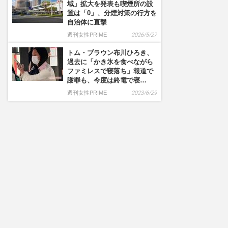
域」拡大を発表も喫煙所の設
置は「0」、分煙対策の行方を
自治体に直撃
週刊女性PRIME
2026/5/27
トム・ブラウン布川ひろき、
過去に「かき氷を食べながら
ファミレスで寝落ち」報道で
謝罪も、今度は終電で寝…
週刊女性PRIME
2023/6/29