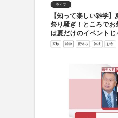
ライフ
【知って楽しい雑学】
祭り騒ぎ！ところでお
は夏だけのイベントじ
家族
雑学
夏休み
神社
お寺