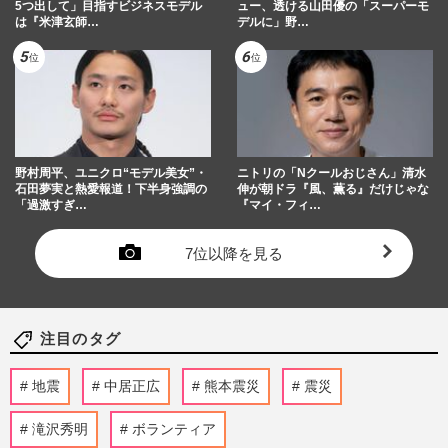
5つ出して」目指すビジネスモデル
ュー、透ける山田優の「スーパーモ
は『米津玄師…
デルに」野…
野村周平、ユニクロ“モデル美女”・
ニトリの「Nクールおじさん」清水
石田夢実と熱愛報道！下半身強調の
伸が朝ドラ『風、薫る』だけじゃな
「過激すぎ…
『マイ・フィ…
7位以降を見る
注目のタグ
地震
中居正広
熊本震災
震災
滝沢秀明
ボランティア