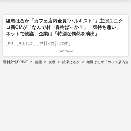
綾瀬はるか「カフェ店内全員“ハルキスト”」主演ユニク
ロ新CMが「なんで村上春樹ばっか？」「気持ち悪い」
ネットで物議、企業は「特別な偶然を演出」
女優
綾瀬はるか
CM
小説
小説家
2023/10/5
週刊女性PRIME
芸能
女優
綾瀬はるか
綾瀬はるか「カフェ店内全