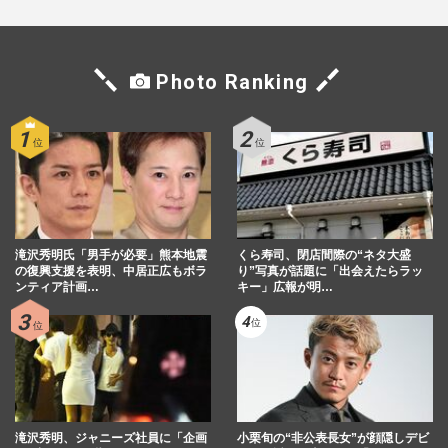
Photo Ranking
滝沢秀明氏「男手が必要」熊本地震
くら寿司、閉店間際の“ネタ大盛
の復興支援を表明、中居正広もボラ
り”写真が話題に「出会えたらラッ
ンティア計画…
キー」広報が明…
滝沢秀明、ジャニーズ社員に「企画
小栗旬の“非公表長女”が顔隠しデビ