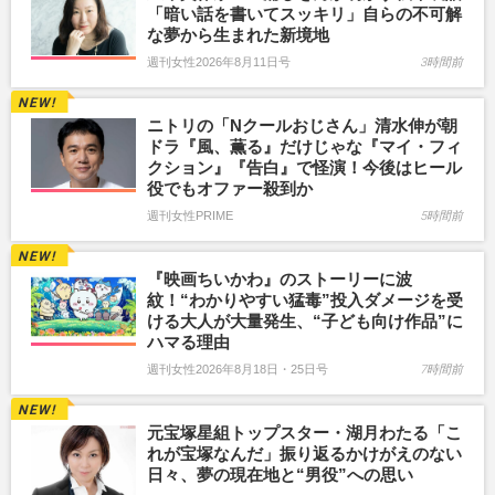
「暗い話を書いてスッキリ」自らの不可解
な夢から生まれた新境地
週刊女性2026年8月11日号
3時間前
ニトリの「Nクールおじさん」清水伸が朝
ドラ『風、薫る』だけじゃな『マイ・フィ
クション』『告白』で怪演！今後はヒール
役でもオファー殺到か
週刊女性PRIME
5時間前
『映画ちいかわ』のストーリーに波
紋！“わかりやすい猛毒”投入ダメージを受
ける大人が大量発生、“子ども向け作品”に
ハマる理由
週刊女性2026年8月18日・25日号
7時間前
元宝塚星組トップスター・湖月わたる「こ
れが宝塚なんだ」振り返るかけがえのない
日々、夢の現在地と“男役”への思い