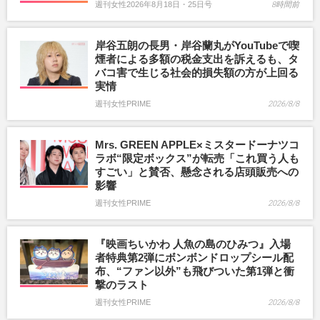
週刊女性2026年8月18日・25日号
8時間前
岸谷五朗の長男・岸谷蘭丸がYouTubeで喫
煙者による多額の税金支出を訴えるも、タ
バコ害で生じる社会的損失額の方が上回る
実情
週刊女性PRIME
2026/8/8
Mrs. GREEN APPLE×ミスタードーナツコ
ラボ“限定ボックス”が転売「これ買う人も
すごい」と賛否、懸念される店頭販売への
影響
週刊女性PRIME
2026/8/8
『映画ちいかわ 人魚の島のひみつ』入場
者特典第2弾にボンボンドロップシール配
布、“ファン以外”も飛びついた第1弾と衝
撃のラスト
週刊女性PRIME
2026/8/8