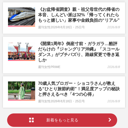
《お盆帰省調査》親・祖父母世代の帰省の
本音、しんどい派は32%「帰ってくれたら
もっと嬉しい」家事や金銭負担の“リアル”
週刊女性2026年8月18日・25日号
2026/8/8
《開業1周年》倒産寸前・ガラガラ…酷評
だらけの『ジャングリア沖縄』「スコール
ダンス」がプチバズり、路線変更で巻き返
しか
週刊女性PRIME
2026/8/8
70歳人気ブロガー・ショコラさんが教え
る“ひとり旅節約術”！満足度アップの秘訣
と押さえるべき「4つの心得」
週刊女性2026年8月18日・25日号
2026/8/8
新着をもっと見る