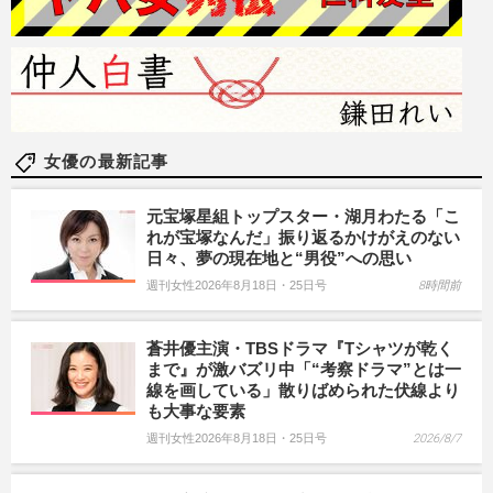
女優の最新記事
元宝塚星組トップスター・湖月わたる「こ
れが宝塚なんだ」振り返るかけがえのない
日々、夢の現在地と“男役”への思い
週刊女性2026年8月18日・25日号
8時間前
蒼井優主演・TBSドラマ『Tシャツが乾く
まで』が激バズリ中「“考察ドラマ”とは一
線を画している」散りばめられた伏線より
も大事な要素
週刊女性2026年8月18日・25日号
2026/8/7