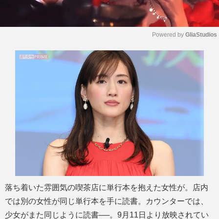
Powered by 
GliaStudios
M
u
t
e
落ち着いた雰囲気の喫茶店に単行本を抱えた女性が。店内
では別の女性が同じ単行本を手に読書。カウンターでは、
少女がまた同じように読書──。9月11日より放映されてい