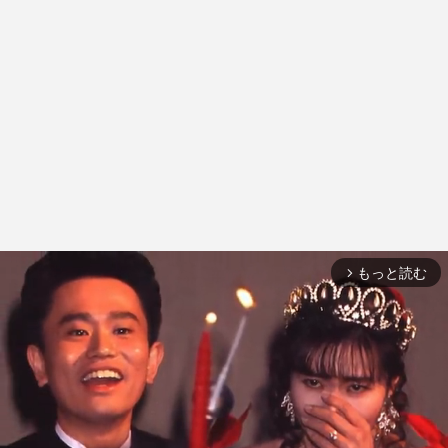
もっと読む
arrow_forward_ios