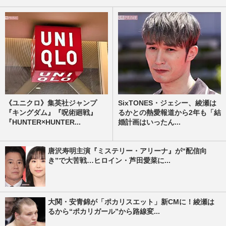
《ユニクロ》集英社ジャンプ
SixTONES・ジェシー、綾瀬は
『キングダム』『呪術廻戦』
るかとの熱愛報道から2年も「結
『HUNTER×HUNTER...
婚計画はいったん...
唐沢寿明主演『ミステリー・アリーナ』が“配信向
き”で大苦戦…ヒロイン・芦田愛菜に...
大関・安青錦が「ポカリスエット」新CMに！綾瀬は
るから“ポカリガール”から路線変...