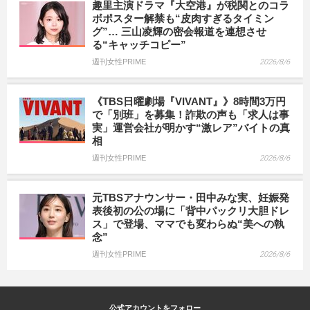
趣里主演ドラマ『大空港』が税関とのコラ
ボポスター解禁も“皮肉すぎるタイミン
グ”… 三山凌輝の密会報道を連想させ
る“キャッチコピー”
週刊女性PRIME
2026/8/6
《TBS日曜劇場『VIVANT』》8時間3万円
で「別班」を募集！詐欺の声も「求人は事
実」運営会社が明かす“激レア”バイトの真
相
週刊女性PRIME
2026/8/6
元TBSアナウンサー・田中みな実、妊娠発
表後初の公の場に「背中パックリ大胆ドレ
ス」で登場、ママでも変わらぬ“美への執
念”
週刊女性PRIME
2026/8/6
公式アカウントをフォロー