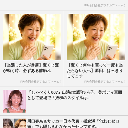
PR(合同会社デジタルファーム )
【当選した人が暴露】宝くじ運
【宝くじ何年も買って一度も当
が動く時、必ずある前触れ
たらない人へ】原因、はっきり
してます
PR(合同会社デジタルファーム )
PR(合同会社デジタルファーム )
『しゃべくり007』出演の畑野ひろ子、美ボディ軍団
として登場で「抜群のスタイルは...
川口春奈＆サッカー日本代表・板倉滉「匂わせゼロ
婚」でも隠しきれなかったセレブすぎ...