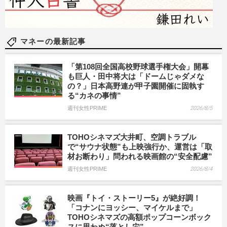
マネーの最新記事
「第108回全国高校野球選手権大会」開幕
も巨人・田中将大は「ドームじゃダメな
の？」日本高野連が甲子園開催に固執す
る“カネの事情”
週刊女性PRIME
2026/8/5
TOHOシネマズ大井町、空調トラブル
で“サウナ状態”も上映強行か、運営は「取
材お断わり」問われる映画館の“安全配慮”
週刊女性PRIME
2026/8/4
映画『トイ・ストーリー5』が絶好調！
「コナンにヨッシー、マイケルまで」
TOHOシネマズの高額ポップコーンボック
スに思わぬ“落とし穴”