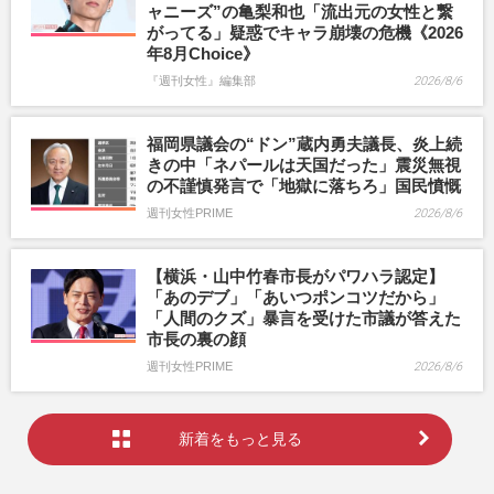
ャニーズ”の亀梨和也「流出元の女性と繋
がってる」疑惑でキャラ崩壊の危機《2026
年8月Choice》
『週刊女性』編集部
2026/8/6
福岡県議会の“ドン”蔵内勇夫議長、炎上続
きの中「ネパールは天国だった」震災無視
の不謹慎発言で「地獄に落ちろ」国民憤慨
週刊女性PRIME
2026/8/6
【横浜・山中竹春市長がパワハラ認定】
「あのデブ」「あいつポンコツだから」
「人間のクズ」暴言を受けた市議が答えた
市長の裏の顔
週刊女性PRIME
2026/8/6
新着をもっと見る