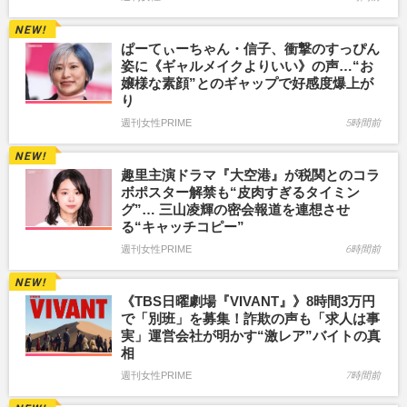
ぱーてぃーちゃん・信子、衝撃のすっぴん
姿に《ギャルメイクよりいい》の声…“お
嬢様な素顔”とのギャップで好感度爆上が
り
週刊女性PRIME
5時間前
趣里主演ドラマ『大空港』が税関とのコラ
ボポスター解禁も“皮肉すぎるタイミン
グ”… 三山凌輝の密会報道を連想させ
る“キャッチコピー”
週刊女性PRIME
6時間前
《TBS日曜劇場『VIVANT』》8時間3万円
で「別班」を募集！詐欺の声も「求人は事
実」運営会社が明かす“激レア”バイトの真
相
週刊女性PRIME
7時間前