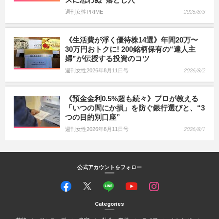
週刊女性PRIME
2026/8/3
《生活費が浮く優待株14選》年間20万〜
30万円おトクに! 200銘柄保有の“達人主
婦”が伝授する投資のコツ
週刊女性2026年8月11日号
2026/8/2
《預金金利0.5%超も続々》プロが教える
「いつの間にか損」を防ぐ銀行選びと、“3
つの目的別口座”
週刊女性2026年8月11日号
2026/8/1
公式アカウントをフォロー
Categories