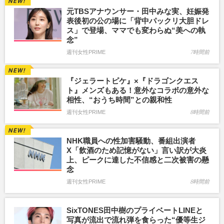
元TBSアナウンサー・田中みな実、妊娠発
表後初の公の場に「背中パックリ大胆ドレ
ス」で登場、ママでも変わらぬ“美への執
念”
週刊女性PRIME
7時間前
『ジェラートピケ』×『ドラゴンクエス
ト』メンズもある！意外なコラボの意外な
相性、“おうち時間”との親和性
週刊女性PRIME
8時間前
NHK職員への性加害騒動、番組出演者
X「飲酒のため記憶がない」言い訳が大炎
上、ピークに達した不信感と二次被害の懸
念
週刊女性PRIME
8時間前
SixTONES田中樹のプライベートLINEと
写真が流出で流れ弾を食らった“優等生ジ