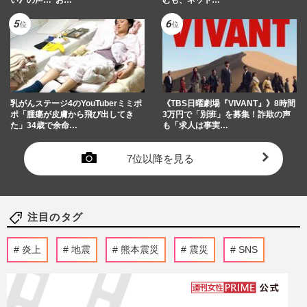
乳がんステージ4のYouTuberミミポ
《TBS日曜劇場『VIVANT』》8時間
ポ「腫瘍が皮膚から飛び出してき
3万円で「別班」を募集！詐欺の声
た」34歳で余命…
も「求人は事実…
7位以降を見る
注目のタグ
炎上
地震
熊本震災
震災
SNS