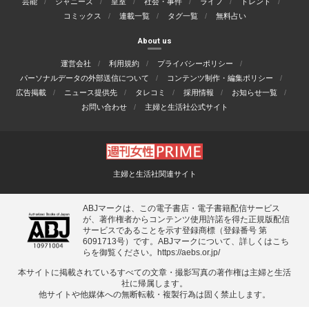
芸能
ジャニーズ
皇室
社会・事件
ライフ
トレンド
コミックス
連載一覧
タグ一覧
無料占い
About us
運営会社
利用規約
プライバシーポリシー
パーソナルデータの外部送信について
コンテンツ制作・編集ポリシー
広告掲載
ニュース提供先
タレコミ
採用情報
お知らせ一覧
お問い合わせ
主婦と生活社公式サイト
主婦と生活社関連サイト
ABJマークは、この電子書店・電子書籍配信サービス
が、著作権者からコンテンツ使用許諾を得た正規版配信
サービスであることを示す登録商標（登録番号 第
6091713号）です。ABJマークについて、詳しくはこち
らを御覧ください。
https://aebs.or.jp/
本サイトに掲載されているすべての⽂章・撮影写真の著作権は主婦と⽣活
社に帰属します。
他サイトや他媒体への無断転載・複製⾏為は固く禁⽌します。