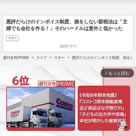
悪評だらけのインボイス制度、損をしない節税法は「主
婦でも会社を作る！」そのハードルは意外と低かった
マネー
2023/11/11
週刊女性PRIME
ライフ
マネー
悪評だらけのインボイス制度、損をし
もっと読む
arrow_forward_ios