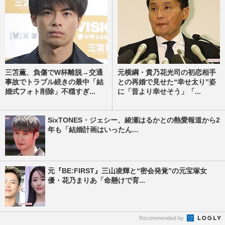
三笘薫、負傷でW杯離脱→交通
元横綱・貴乃花光司の初恋相手
事故でトラブル続きの最中「結
との再婚で見せた“幸せ太り”姿
婚式フォト削除」不穏すぎ...
に「昔より幸せそう」「...
SixTONES・ジェシー、綾瀬はるかとの熱愛報道から2
年も「結婚計画はいったん...
元『BE:FIRST』三山凌輝と“密会発覚”の元宝塚女
優・花乃まりあ「命懸けで育...
Recommended by