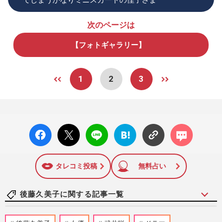
次のページは
【フォトギャラリー】
1
2
3
facebo
X ポス
LINE
はてな
コメン
ok い
ト
ブック
ト
いね
マーク
に追加
タレコミ投稿
無料占い
後藤久美子に関する記事一覧
渡辺謙主演の大河ドラマ『独眼竜政宗』再