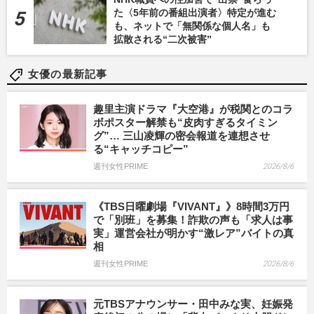
た〈5年前の番組出演者〉特定が進む
も、ネットで「無関係な個人名」も
拡散される“二次被害”
女優の最新記事
趣里主演ドラマ『大空港』が税関とのコラ
ボポスター解禁も“皮肉すぎるタイミン
グ”… 三山凌輝の密会報道を連想させ
る“キャッチコピー”
週刊女性PRIME
2026/8/6
《TBS日曜劇場『VIVANT』》8時間3万円
で「別班」を募集！詐欺の声も「求人は事
実」運営会社が明かす“激レア”バイトの真
相
週刊女性PRIME
2026/8/6
元TBSアナウンサー・田中みな実、妊娠発