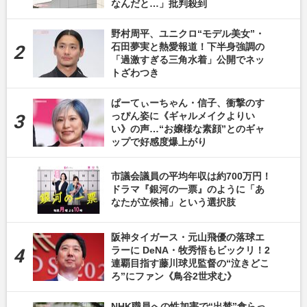
なんだと…」批判殺到
野村周平、ユニクロ“モデル美女”・
石田夢実と熱愛報道！下半身強調の
「過激すぎる三角水着」公開でネッ
トざわつき
ぱーてぃーちゃん・信子、衝撃のす
っぴん姿に《ギャルメイクよりい
い》の声…“お嬢様な素顔”とのギャ
ップで好感度爆上がり
市議会議員の平均年収は約700万円！
ドラマ『銀河の一票』のように「あ
なたが立候補」という選択肢
阪神タイガース・元山飛優の落球エ
ラーに DeNA・牧秀悟もビックリ！2
連覇目指す藤川球児監督の“泣きどこ
ろ”にファン《鳥谷2世求む》
NHK職員への性加害で“出禁”食らっ