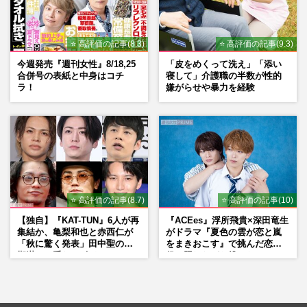
⭐ 高評価の記事(8.3)
⭐ 高評価の記事(9.3)
今週発売『週刊女性』8/18,25
「皮をめくって洗え」「添い
合併号の表紙と中身はコチ
寝して」介護職の半数が性的
ラ！
嫌がらせや暴力を経験
⭐ 高評価の記事(8.7)
⭐ 高評価の記事(10)
【独自】『KAT-TUN』6人が再
『ACEes』浮所飛貴×深田竜生
集結か、亀梨和也と赤西仁が
がドラマ『夏色の雲が恋と嵐
「秋に驚く発表」田中聖の刑
をまきおこす』で挑んだ恋人
期満了と重なる“匂わせ”では
役、照れながら挑んだキュン
ない理由
シーン秘話