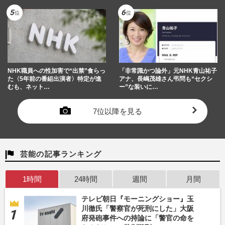
NHK職員への性加害で“出禁”食らっ
「非常識かつ論外」元NHK青山祐子
た〈5年前の番組出演者〉特定が進
アナ、長嶋茂雄さん弔問も“セクシ
むも、ネット…
ー”な装いに…
7位以降を見る
芸能の記事ランキング
1時間
24時間
週間
月間
テレビ朝日『モーニングショー』玉
川徹氏「警察官が死刑にした」大阪
府発砲事件への持論に「警官の命を