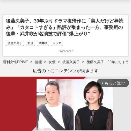
後藤久美子、30年ぶりドラマ復帰作に「美人だけど棒読
み」「カタコトすぎる」酷評が集まった一方、事務所の
後輩・武井咲が名演技で評価“爆上がり”
後藤久美子
女優
武井咲
ドラマ
2024/1/17
週刊女性PRIME
芸能
女優
後藤久美子
後藤久美子、30年ぶりドラ
広告の下にコンテンツが続きます
もっと読む
arrow_forward_ios