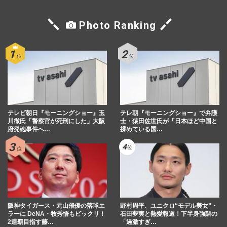
Photo Ranking
テレビ朝日『モーニングショー』玉
テレ朝『モーニングショー』で弁護
川徹氏「警察官が死刑にした」大阪
士・猿田佐世氏が「日本ほど中国と
府発砲事件へ…
揉めている国…
阪神タイガース・元山飛優の落球エ
野村周平、ユニクロ“モデル美女”・
ラーに DeNA・牧秀悟もビックリ！
石田夢実と熱愛報道！下半身強調の
2連覇目指す藤…
「過激すぎ…