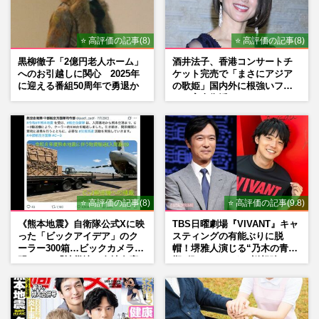
⭐ 高評価の記事(8)
⭐ 高評価の記事(8)
黒柳徹子「2億円老人ホーム」
酒井法子、香港コンサートチ
へのお引越しに関心 2025年
ケット完売で「まさにアジア
に迎える番組50周年で勇退か
の歌姫」国内外に根強いファ
ンで完全復活か
⭐ 高評価の記事(8)
⭐ 高評価の記事(9.8)
《熊本地震》自衛隊公式Xに映
TBS日曜劇場『VIVANT』キャ
った「ビックアイデア」のク
スティングの有能ぶりに脱
ーラー300箱…ビックカメラが
帽！堺雅人演じる“乃木の青年
明かした「被災地に自社在庫
期”役は、そっくり説根強い
提供」の真相
Mr.Children桜井和寿のバンド
マン長男・櫻井海音だった