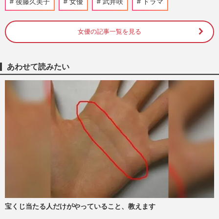
後藤久美子
女優
武井咲
ドラマ
誘致に仙台が奔走…署名100万筆提出を狙
うも過去作と比較する議論…
週刊女性PRIME
2026/2/26
女優の記事一覧を見る
工藤静香、“国民的美少女”後藤久美子との
超貴重ツーショット公開で「凄い交友関
あわせて読みたい
係」抜群の美貌に驚愕の嵐
週刊女性PRIME
2025/11/11
武井咲が松本清張作品『顔』で後藤久美子
とW主演、3年ぶりのドラマで「徹底した
役作り」に夫EXILE・TAKAHIR…
週刊女性2024年1月9日号
2024/1/3
篠原涼子・宮沢りえ・後藤久美子・深津絵
里 女性が「うらやましい」と思う“50歳
女優”の生きざまランキン…
週刊女性2023年9月26日号
2023/9/19
宝くじ当たる人だけがやっていること、教えます