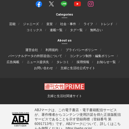
Categories
芸能
ジャニーズ
皇室
社会・事件
ライフ
トレンド
コミックス
連載一覧
タグ一覧
無料占い
About us
運営会社
利用規約
プライバシーポリシー
パーソナルデータの外部送信について
コンテンツ制作・編集ポリシー
広告掲載
ニュース提供先
タレコミ
採用情報
お知らせ一覧
お問い合わせ
主婦と生活社公式サイト
主婦と生活社関連サイト
ABJマークは、この電子書店・電子書籍配信サービス
が、著作権者からコンテンツ使用許諾を得た正規版配信
サービスであることを示す登録商標（登録番号 第
6091713号）です。ABJマークについて、詳しくはこち
らを御覧ください。
https://aebs.or.jp/