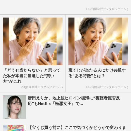
退社相次ぐ『オスカー』の歴史、テレビと
PR(合同会社デジタルファーム )
の結びつきを強固にした“度肝を抜く食事
会”
週刊女性2021年3月16日号
2021/3/5
「どうせ当たらない」と思って
宝くじが当たる人にだけ共通す
た私が本当に当選した“買い
る“ある特徴”とは？
方”がこれ
PR(合同会社デジタルファーム )
PR(合同会社デジタルファーム )
唐田えりか、地上波ヒロイン復帰に“視聴者拒否反
応”もNetflix『極悪女王』で...
【宝くじ買う前に】ここで気づくかどうかで変わりま