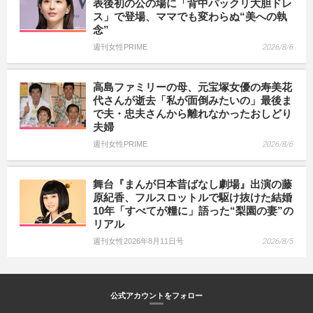
表後初の公の場に「背中パックリ大胆ドレ
ス」で登場、ママでも変わらぬ“美への執
念”
週刊女性PRIME
2026/8/6
高島ファミリーの母、元宝塚女優の寿美花
代さんが逝去「私が面倒みたいの」最後ま
で夫・忠夫さんから離れなかったおしどり
夫婦
週刊女性PRIME
2026/8/6
舞台『まんが日本昔ばなし劇場』出演の藤
原紀香、フルスロットルで駆け抜けた結婚
10年「すべてが糧に」語った“梨園の妻”の
リアル
週刊女性2026年8月11日号
2026/8/5
公式アカウントをフォロー