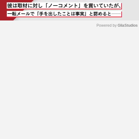
Powered by 
GliaStudios
M
u
t
e