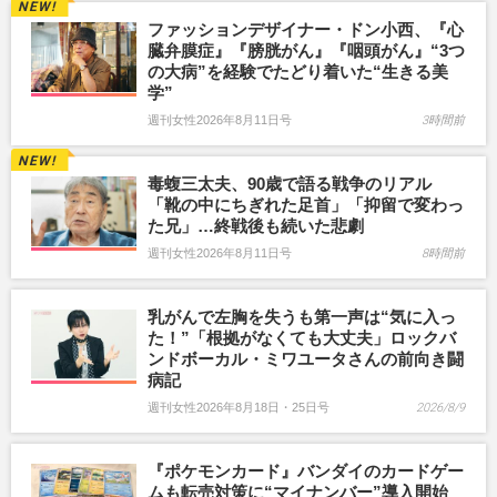
ファッションデザイナー・ドン小西、『心
臓弁膜症』『膀胱がん』『咽頭がん』“3つ
の大病”を経験でたどり着いた“生きる美
学”
週刊女性2026年8月11日号
3時間前
毒蝮三太夫、90歳で語る戦争のリアル
「靴の中にちぎれた足首」「抑留で変わっ
た兄」…終戦後も続いた悲劇
週刊女性2026年8月11日号
8時間前
乳がんで左胸を失うも第一声は“気に入っ
た！”「根拠がなくても大丈夫」ロックバ
ンドボーカル・ミワユータさんの前向き闘
病記
週刊女性2026年8月18日・25日号
2026/8/9
『ポケモンカード』バンダイのカードゲー
ムも転売対策に“マイナンバー”導入開始