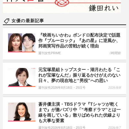
女優の最新記事
『映画ちいかわ』ボンドロ配布決定で話題
作『ブルーロック』『あの星』に逆風か、
邦画実写作品の苦戦が続く理由
週刊女性PRIME
0時間前
元宝塚星組トップスター・湖月わたる「こ
れが宝塚なんだ」振り返るかけがえのない
日々、夢の現在地と“男役”への思い
週刊女性2026年8月18日・25日号
2026/8/8
蒼井優主演・TBSドラマ『Tシャツが乾く
まで』が激バズリ中「“考察ドラマ”とは一
線を画している」散りばめられた伏線より
も大事な要素
週刊女性2026年8月18日・25日号
2026/8/7