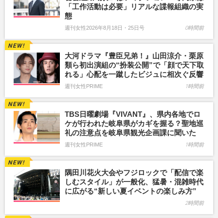
「工作活動は必要」リアルな諜報組織の実
態
週刊女性2026年8月18日・25日号
0時間前
大河ドラマ『豊臣兄弟！』山田涼介・栗原
類ら初出演組の“扮装公開”で「顔で天下取
れる」心配を一蹴したビジュに相次ぐ反響
週刊女性PRIME
1時間前
TBS日曜劇場『VIVANT』、県内各地でロ
ケが行われた岐阜県がカギを握る？聖地巡
礼の注意点を岐阜県観光企画課に聞いた
週刊女性PRIME
1時間前
隅田川花火大会やフジロックで「配信で楽
しむスタイル」が一般化、猛暑・混雑時代
に広がる“新しい夏イベントの楽しみ方”
2時間前