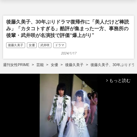
後藤久美子、30年ぶりドラマ復帰作に「美人だけど棒読
み」「カタコトすぎる」酷評が集まった一方、事務所の
後輩・武井咲が名演技で評価“爆上がり”
後藤久美子
女優
武井咲
ドラマ
2024/1/17
週刊女性PRIME
芸能
女優
後藤久美子
後藤久美子、30年ぶりドラ
もっと読む
arrow_forward_ios