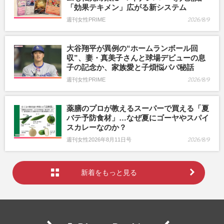
「効果テキメン」広がる新システム
週刊女性PRIME
2026/8/9
大谷翔平が異例の“ホームランボール回
収”、妻・真美子さんと球場デビューの息
子の記念か、家族愛と子煩悩パパ秘話
週刊女性PRIME
2026/8/9
薬膳のプロが教えるスーパーで買える「夏
バテ予防食材」…なぜ夏にゴーヤやスパイ
スカレーなのか？
週刊女性2026年8月11日号
2026/8/9
新着をもっと見る