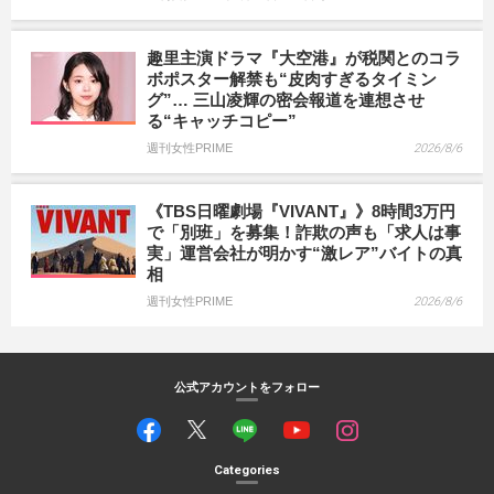
趣里主演ドラマ『大空港』が税関とのコラ
ボポスター解禁も“皮肉すぎるタイミン
グ”… 三山凌輝の密会報道を連想させ
る“キャッチコピー”
週刊女性PRIME
2026/8/6
《TBS日曜劇場『VIVANT』》8時間3万円
で「別班」を募集！詐欺の声も「求人は事
実」運営会社が明かす“激レア”バイトの真
相
週刊女性PRIME
2026/8/6
公式アカウントをフォロー
Categories