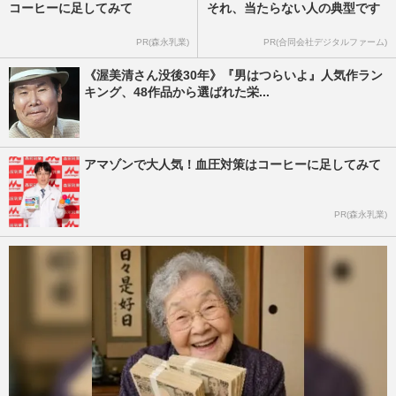
コーヒーに足してみて
それ、当たらない人の典型です
PR(森永乳業)
PR(合同会社デジタルファーム)
《渥美清さん没後30年》『男はつらいよ』人気作ラン
キング、48作品から選ばれた栄...
アマゾンで大人気！血圧対策はコーヒーに足してみて
PR(森永乳業)