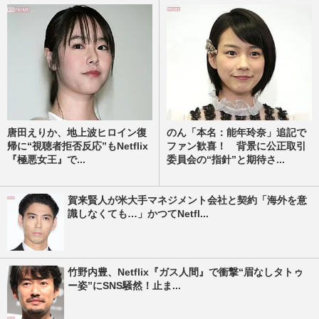
唐田えりか、地上波ヒロイン復
のん「本名：能年玲奈」追記で
帰に“視聴者拒否反応”もNetflix
ファン歓喜！ 背景に公正取引
『極悪女王』で...
委員会の“指針”と期待さ...
賀来賢人が米大手マネジメント会社と契約「海外を意
識しなくても…」かつてNetfl...
竹野内豊、Netflix『ガス人間』で衝撃“眉なしタトゥ
ー姿”にSNS騒然！止ま...