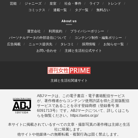
芸能
ジャニーズ
皇室
社会・事件
ライフ
トレンド
コミックス
連載一覧
タグ一覧
無料占い
About us
運営会社
利用規約
プライバシーポリシー
パーソナルデータの外部送信について
コンテンツ制作・編集ポリシー
広告掲載
ニュース提供先
タレコミ
採用情報
お知らせ一覧
お問い合わせ
主婦と生活社公式サイト
主婦と生活社関連サイト
ABJマークは、この電子書店・電子書籍配信サービス
が、著作権者からコンテンツ使用許諾を得た正規版配信
サービスであることを示す登録商標（登録番号 第
6091713号）です。ABJマークについて、詳しくはこち
らを御覧ください。
https://aebs.or.jp/
本サイトに掲載されているすべての⽂章・撮影写真の著作権は主婦と⽣活
社に帰属します。
他サイトや他媒体への無断転載・複製⾏為は固く禁⽌します。