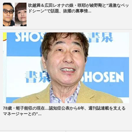
吹越満＆広田レオナの娘・咲耶が綾野剛と“過激なベッ
ドシーン”で話題、抜擢の裏事情...
78歳・蛭子能収の現在…認知症公表から6年、週刊誌連載を支える
マネージャーとの“...