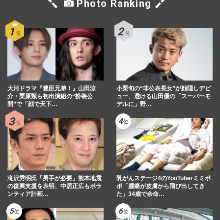
Photo Ranking
大河ドラマ『豊臣兄弟！』山田涼
小栗旬の“非公表長女”が顔隠しデビ
介・栗原類ら初出演組の“扮装公
ュー、透ける山田優の「スーパーモ
開”で「顔で天下…
デルに」野…
滝沢秀明氏「男手が必要」熊本地震
乳がんステージ4のYouTuberミミポ
の復興支援を表明、中居正広もボラ
ポ「腫瘍が皮膚から飛び出してき
ンティア計画…
た」34歳で余命…