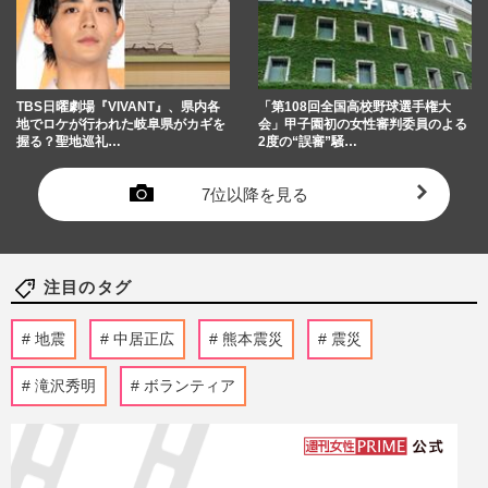
TBS日曜劇場『VIVANT』、県内各
「第108回全国高校野球選手権大
地でロケが行われた岐阜県がカギを
会」甲子園初の女性審判委員のよる
握る？聖地巡礼…
2度の“誤審”騒…
7位以降を見る
注目のタグ
地震
中居正広
熊本震災
震災
滝沢秀明
ボランティア