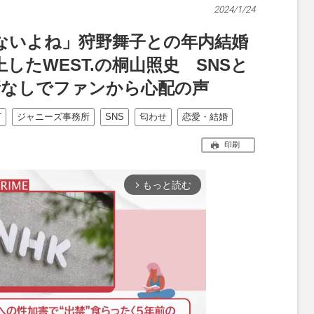
2024/1/24
ないよね」狩野舞子との年内結婚
したWEST.の桐山照史 SNSと
新なしでファンから心配の声
T
ジャニーズ事務所
SNS
匂わせ
恋愛・結婚
印刷
もっと読む
arrow_forward_ios