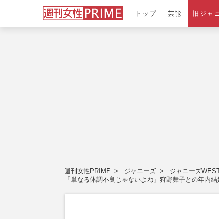
トップ
芸能
旧ジャ
週刊女性PRIME
ジャニーズ
ジャニーズWES
「単なる体調不良じゃないよね」狩野舞子との年内結婚