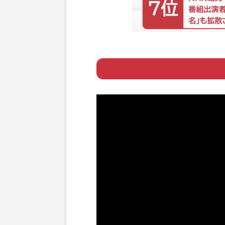
Page 1
ー WEST.メン