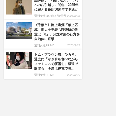
黒柳徹子「2億円老人ホーム」
へのお引越しに関心 2025年
に迎える番組50周年で勇退か
週刊女性2024年7月9日号
2024/6/25
《千葉市》路上喫煙「禁止区
域」拡大を発表も喫煙所の設
置は「0」、分煙対策の行方を
自治体に直撃
週刊女性PRIME
2026/5/27
トム・ブラウン布川ひろき、
過去に「かき氷を食べながら
ファミレスで寝落ち」報道で
謝罪も、今度は終電で寝…
週刊女性PRIME
2023/6/29