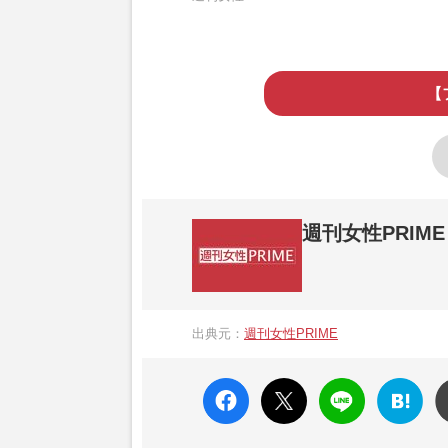
【
週刊女性PRIME
『週刊女性PRIME（シュージョプライム）
営する日本のニュースサイトです。『週刊女
出典元：
週刊女性PRIME
か、女性週刊誌『週刊女性』の誌面に掲載
高い題材の記事を、WEB向けにリライトし
faceboo
X ポス
LINE
はてな
k いい
ト
ブック
ね
マーク
に追加