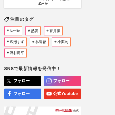
恐々か
注目のタグ
Netflix
熱愛
蒼井優
広瀬すず
林遣都
小栗旬
野村周平
SNSで最新情報を発信中！
フォロー
フォロー
フォロー
公式Youtube