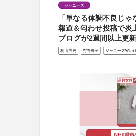
ジャニーズ
「単なる体調不良じゃ
報道＆匂わせ投稿で炎上
ブログが2週間以上更
桐山照史
狩野舞子
ジャニーズWES