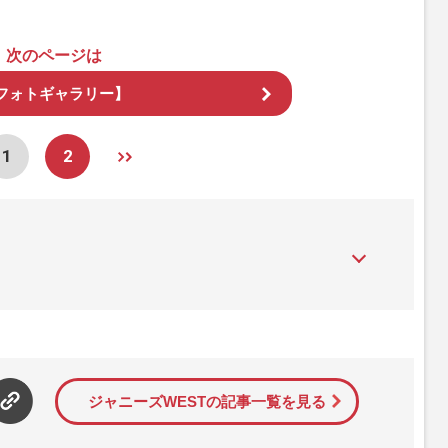
次のページは
フォトギャラリー】
1
2
』は、2015年（平成27年）1月に開設された主婦と生活社が運
性PRIME』編集者が担当する連載陣の執筆記事を配信するほ
された記事から、インターネット利用者層にとって特に関心の
て配信しています！
ジャニーズWESTの記事一覧を見る