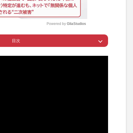
Powered by 
GliaStudios
目次
M
u
バーが桐山の体調について触れず
t
e