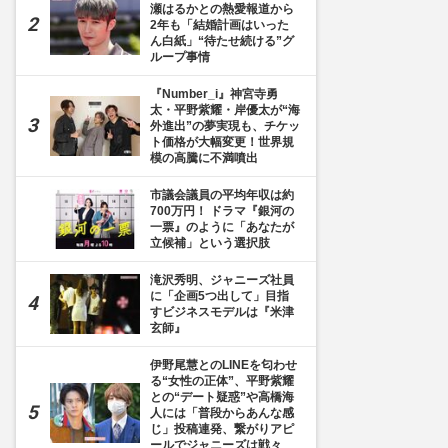
瀬はるかとの熱愛報道から
2年も「結婚計画はいった
ん白紙」“待たせ続ける”グ
ループ事情
『Number_i』神宮寺勇
太・平野紫耀・岸優太が“海
外進出”の夢実現も、チケッ
ト価格が大幅変更！世界規
模の高騰に不満噴出
市議会議員の平均年収は約
700万円！ ドラマ『銀河の
一票』のように「あなたが
立候補」という選択肢
滝沢秀明、ジャニーズ社員
に「企画5つ出して」目指
すビジネスモデルは『米津
玄師』
伊野尾慧とのLINEを匂わせ
る“女性の正体”、平野紫耀
との“デート疑惑”や高橋海
人には「普段からあんな感
じ」投稿連発、繋がりアピ
ールでジャニーズは戦々