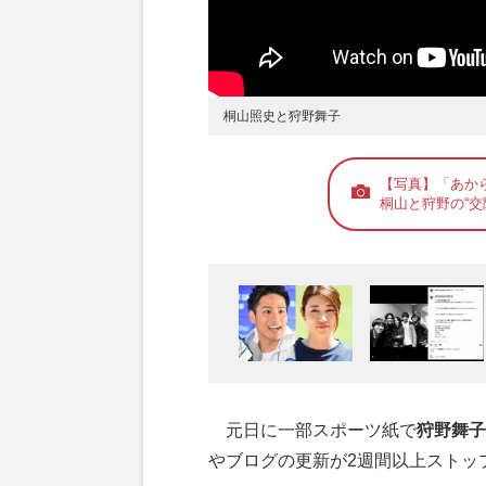
桐山照史と狩野舞子
【写真】「あか
桐山と狩野の“交
元日に一部スポーツ紙で
狩野舞子
やブログの更新が2週間以上ストッ