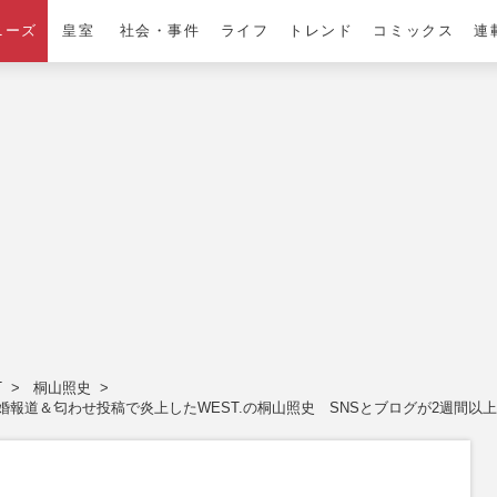
ニーズ
皇室
社会・事件
ライフ
トレンド
コミックス
連
T
桐山照史
報道＆匂わせ投稿で炎上したWEST.の桐山照史 SNSとブログが2週間以