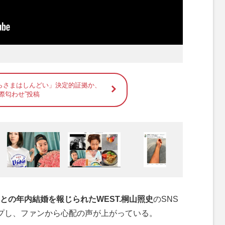
らさまはしんどい」決定的証拠か、
際匂わせ”投稿
との年内結婚を報じられたWEST.桐山照史
のSNS
プし、ファンから心配の声が上がっている。