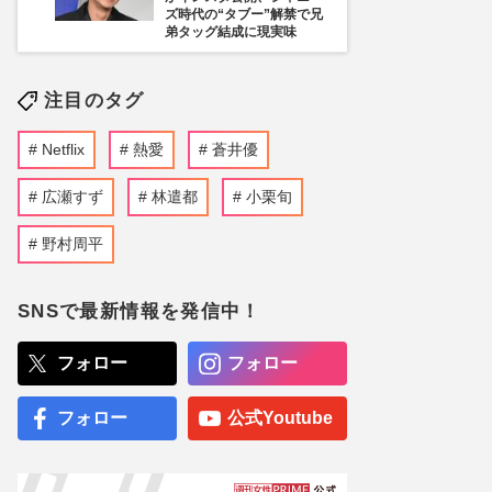
ズ時代の“タブー”解禁で兄
弟タッグ結成に現実味
注目のタグ
Netflix
熱愛
蒼井優
広瀬すず
林遣都
小栗旬
野村周平
SNSで最新情報を発信中！
フォロー
フォロー
フォロー
公式Youtube