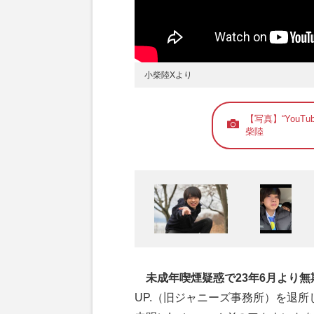
小柴陸Xより
【写真】“YouT
柴陸
未成年喫煙疑惑で23年6月より
UP.（旧ジャニーズ事務所）を退所