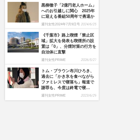
黒柳徹子「2億円老人ホーム」
へのお引越しに関心 2025年
に迎える番組50周年で勇退か
週刊女性2024年7月9日号
2024/6/25
《千葉市》路上喫煙「禁止区
域」拡大を発表も喫煙所の設
置は「0」、分煙対策の行方を
自治体に直撃
週刊女性PRIME
2026/5/27
トム・ブラウン布川ひろき、
過去に「かき氷を食べながら
ファミレスで寝落ち」報道で
謝罪も、今度は終電で寝…
週刊女性PRIME
2023/6/29