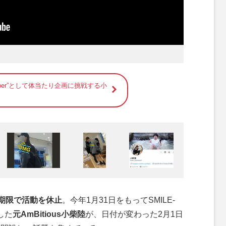
uber”として体当たり企画に挑戦する小
無期限で活動を休止
。今年1月31日をもってSMILE-
した
元AmBitious小柴陸
が、日付が変わった2月1日