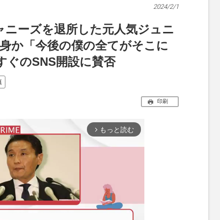
2024/2/1
ャニーズを退所した元人気ジュニ
rに転身か「今後の僕の全てがそこに
すぐのSNS開設に賛否
慎
印刷
もっと読む
arrow_forward_ios