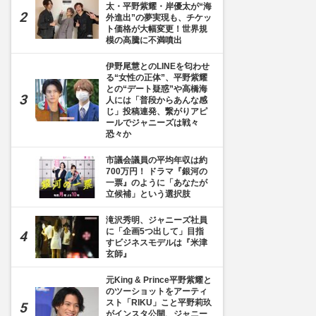
太・平野紫耀・岸優太が“海
外進出”の夢実現も、チケッ
ト価格が大幅変更！世界規
模の高騰に不満噴出
伊野尾慧とのLINEを匂わせ
る“女性の正体”、平野紫耀
との“デート疑惑”や高橋海
人には「普段からあんな感
じ」投稿連発、繋がりアピ
ールでジャニーズは戦々
恐々か
市議会議員の平均年収は約
700万円！ ドラマ『銀河の
一票』のように「あなたが
立候補」という選択肢
滝沢秀明、ジャニーズ社員
に「企画5つ出して」目指
すビジネスモデルは『米津
玄師』
元King & Prince平野紫耀と
のツーショットをアーティ
スト「RIKU」こと平野莉玖
がインスタ公開、ジャニー