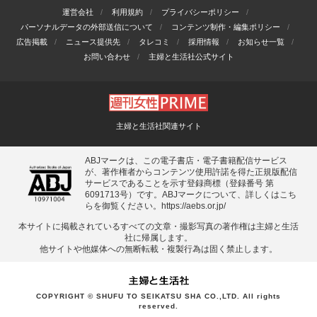
運営会社
利用規約
プライバシーポリシー
パーソナルデータの外部送信について
コンテンツ制作・編集ポリシー
広告掲載
ニュース提供先
タレコミ
採用情報
お知らせ一覧
お問い合わせ
主婦と生活社公式サイト
主婦と生活社関連サイト
ABJマークは、この電子書店・電子書籍配信サービス
が、著作権者からコンテンツ使用許諾を得た正規版配信
サービスであることを示す登録商標（登録番号 第
6091713号）です。ABJマークについて、詳しくはこち
らを御覧ください。
https://aebs.or.jp/
本サイトに掲載されているすべての⽂章・撮影写真の著作権は主婦と⽣活
社に帰属します。
他サイトや他媒体への無断転載・複製⾏為は固く禁⽌します。
COPYRIGHT © SHUFU TO SEIKATSU SHA CO.,LTD. All rights
reserved.