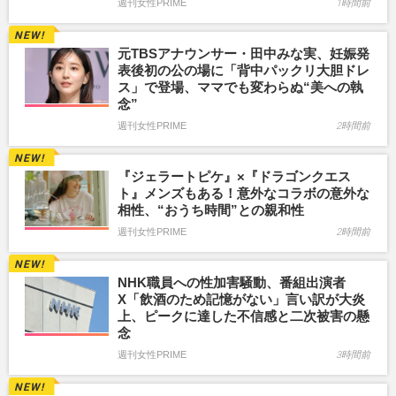
週刊女性PRIME
1時間前
元TBSアナウンサー・田中みな実、妊娠発
表後初の公の場に「背中パックリ大胆ドレ
ス」で登場、ママでも変わらぬ“美への執
念”
週刊女性PRIME
2時間前
『ジェラートピケ』×『ドラゴンクエス
ト』メンズもある！意外なコラボの意外な
相性、“おうち時間”との親和性
週刊女性PRIME
2時間前
NHK職員への性加害騒動、番組出演者
X「飲酒のため記憶がない」言い訳が大炎
上、ピークに達した不信感と二次被害の懸
念
週刊女性PRIME
3時間前