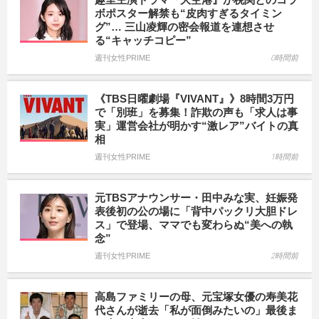
ボポスター解禁も“皮肉すぎるタイミン
グ”… 三山凌輝の密会報道を連想させ
る“キャッチコピー”
週刊女性PRIME
0時間前
《TBS日曜劇場『VIVANT』》8時間3万円
で「別班」を募集！詐欺の声も「求人は事
実」運営会社が明かす“激レア”バイトの真
相
週刊女性PRIME
1時間前
元TBSアナウンサー・田中みな実、妊娠発
表後初の公の場に「背中パックリ大胆ドレ
ス」で登場、ママでも変わらぬ“美への執
念”
週刊女性PRIME
2時間前
高島ファミリーの母、元宝塚女優の寿美花
代さんが逝去「私が面倒みたいの」最後ま