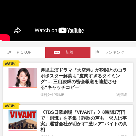
PICKUP
新着
ランキング
趣里主演ドラマ『大空港』が税関とのコラ
ボポスター解禁も“皮肉すぎるタイミン
グ”… 三山凌輝の密会報道を連想させ
る“キャッチコピー”
週刊女性PRIME
0時間前
《TBS日曜劇場『VIVANT』》8時間3万円
で「別班」を募集！詐欺の声も「求人は事
実」運営会社が明かす“激レア”バイトの真
相