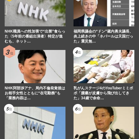
NHK職員への性加害で“出禁”食らっ
福岡県議会の“ドン”蔵内勇夫議長、
た〈5年前の番組出演者〉特定が進
炎上続きの中「ネパールは天国だっ
むも、ネット…
た」震災無…
NHK阿部渉アナ、局内不倫発覚後は
乳がんステージ4のYouTuberミミポ
お相手女性とともに“在宅勤務”も
ポ「腫瘍が皮膚から飛び出してき
「業務内容は…
た」34歳で余命…