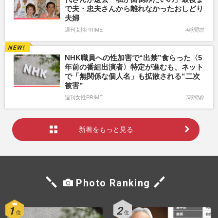
で夫・忠夫さんから離れなかったおしどり
夫婦
週刊女性PRIME
4時間前
NHK職員への性加害で“出禁”食らった〈5
年前の番組出演者〉特定が進むも、ネット
で「無関係な個人名」も拡散される“二次
被害”
週刊女性PRIME
7時間前
新着をもっと見る
Photo Ranking