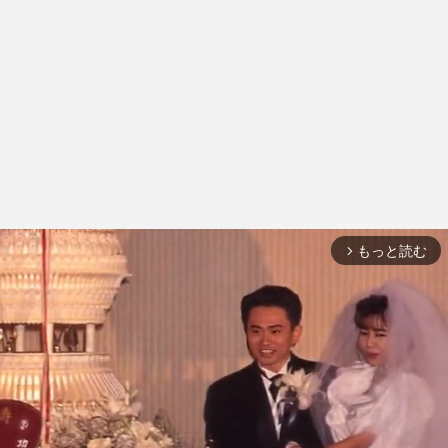
もっと読む
arrow_forward_ios