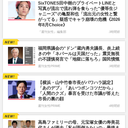
SixTONES田中樹のプライベートLINEと
写真が流出で流れ弾を食らった“優等生ジ
ャニーズ”の亀梨和也「流出元の女性と繋
がってる」疑惑でキャラ崩壊の危機《2026
年8月Choice》
『週刊女性』編集部
3時間前
福岡県議会の“ドン”蔵内勇夫議長、炎上続
きの中「ネパールは天国だった」震災無視
の不謹慎発言で「地獄に落ちろ」国民憤慨
週刊女性PRIME
3時間前
【横浜・山中竹春市長がパワハラ認定】
「あのデブ」「あいつポンコツだから」
「人間のクズ」暴言を受けた市議が答えた
市長の裏の顔
週刊女性PRIME
4時間前
高島ファミリーの母、元宝塚女優の寿美花
代さんが逝去「私が面倒みたいの」最後ま