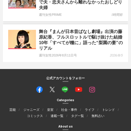
で夫・忠夫さんから離れなかったおしどり
夫婦
週刊女性PRIME
5時間前
舞台『まんが日本昔ばなし劇場』出演の藤
原紀香、フルスロットルで駆け抜けた結婚
10年「すべてが糧に」語った“梨園の妻”の
リアル
週刊女性2026年8月11日号
2026/8/5
公式アカウントをフォロー
Categories
芸能
ジャニーズ
皇室
社会・事件
ライフ
トレンド
コミックス
連載一覧
タグ一覧
無料占い
About us