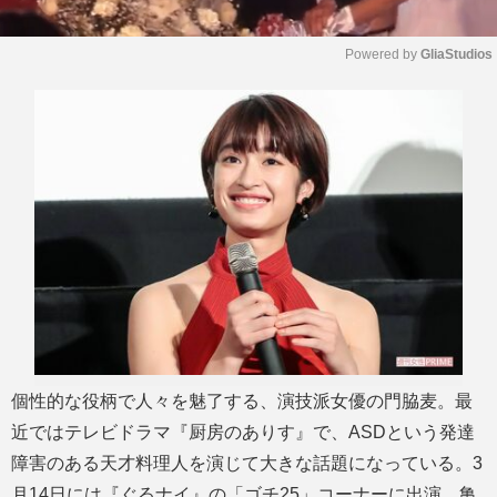
Powered by 
GliaStudios
M
u
t
e
個性的な役柄で人々を魅了する、演技派女優の門脇麦。最
近ではテレビドラマ『厨房のありす』で、ASDという発達
障害のある天才料理人を演じて大きな話題になっている。3
月14日には『ぐるナイ』の「ゴチ25」コーナーに出演。亀