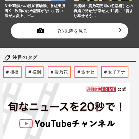
NHK職員への性加害騒動、番組出演
元横綱・貴乃花光司の初恋相手との
者X「飲酒のため記憶がない」言い
再婚で見せた“幸せ太り”姿に「昔よ
訳が大炎上、ピ…
り幸せそう…
7位以降を見る
注目のタグ
相撲
横綱
貴乃花
激ヤセ
女子アナ