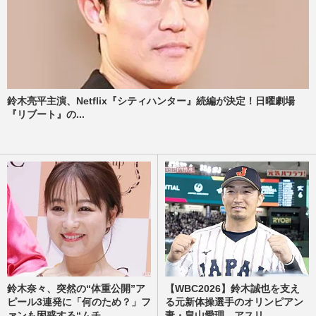
鈴木亮平主演、Netflix『シティハンター』続編が決定！日曜劇場
『リブート』の...
鈴木奈々、突然の“体重公開”ア
【WBC2026】鈴木誠也を支え
ピール3連発に「何のため？」フ
る元新体操選手のオリンピアン
ァンも困惑する“ムチ...
妻・畠山愛理、アスリ...