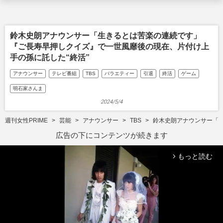
鈴木史朗アナウンサー「生きるとは苦楽の連続です」
『ご長寿早押しクイズ』で一世風靡後の現在、片付け上
手の孫に託した“終活”
アナウンサー
テレビ番組
TBS
バラエティー
引退
終活
ゲーム
明石家さんま
2024/5/4
週刊女性PRIME
芸能
アナウンサー
TBS
鈴木史朗アナウンサー「生
広告の下にコンテンツが続きます
もっと読む
arrow_forward_ios