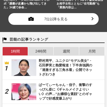
ポ「腫瘍が皮膚から飛び出してき
お相手女性とともに“在宅勤務”も
た」34歳で余命…
「業務内容は…
7位以降を見る
芸能の記事ランキング
1時間
24時間
週間
月間
野村周平、ユニクロ“モデル美女”・
石田夢実と熱愛報道！下半身強調の
「過激すぎる三角水着」公開でネッ
トざわつき
ぱーてぃーちゃん・信子、衝撃のす
っぴん姿に《ギャルメイクよりい
い》の声…“お嬢様な素顔”とのギャ
ップで好感度爆上がり