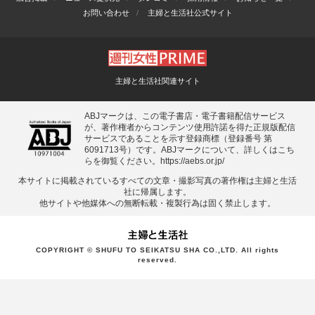
お問い合わせ
主婦と生活社公式サイト
主婦と生活社関連サイト
ABJマークは、この電子書店・電子書籍配信サービス
が、著作権者からコンテンツ使用許諾を得た正規版配信
サービスであることを示す登録商標（登録番号 第
6091713号）です。ABJマークについて、詳しくはこち
らを御覧ください。
https://aebs.or.jp/
本サイトに掲載されているすべての⽂章・撮影写真の著作権は主婦と⽣活
社に帰属します。
他サイトや他媒体への無断転載・複製⾏為は固く禁⽌します。
COPYRIGHT © SHUFU TO SEIKATSU SHA CO.,LTD. All rights
reserved.