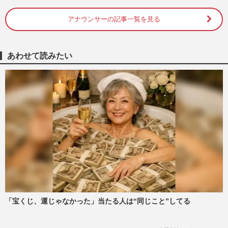
アナウンサーの記事一覧を見る
SixTONES田中樹がお持ち帰りして“鳥取
名産”かにみそバーニャカウダに注文殺
到、境港観光協会が異例“陳謝…
『週刊女性』編集部
2026/8/6
あわせて読みたい
《TBS日曜劇場「よかった」ランキング》
数々の名作を抑えたダントツ1位は、社会
現象にもなった堺雅人主演『…
週刊女性2026年3月24日・31日号
2026/8/4
阿部寛、連日の『VIVANT』PRが高視聴率
に直結も「激ヤセしてない？」心配され
る“げっそり頬ライン”の衝撃…
週刊女性PRIME
2026/8/2
「宝くじ、運じゃなかった」当たる人は“同じこと”してる
日曜劇場『VIVANT』新シーズンで“サプラ
イズ出演”連発『コナン』『鬼滅』人気ア
ニメから「確信犯」の豪華…