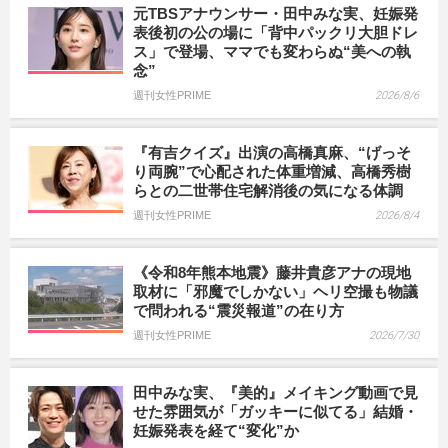
元TBSアナウンサー・田中みな実、妊娠発
表後初の公の場に「背中パックリ大胆ドレ
ス」で登場、ママでも変わらぬ“美への執
念”
週刊女性PRIME
2026/8/6
『有吉クイズ』出演の高橋真麻、“げっそ
り両腕”で心配された体重増減、高橋秀樹
らとの二世帯住宅解消後の気になる体調
週刊女性PRIME
2026/8/4
《令和8年熊本地震》藤井貴彦アナの現地
取材に「邪魔でしかない」ヘリ空撮も物議
で問われる“震災報道”の在り方
週刊女性PRIME
2026/7/30
田中みな実、『美的』メイキング動画で見
せた雰囲気が「ガッキーに似てる」結婚・
妊娠発表を経て“変化”か