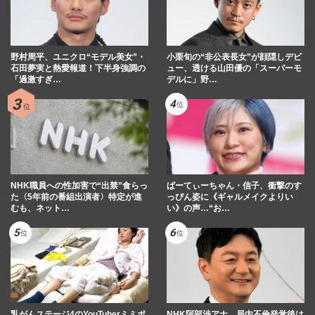
野村周平、ユニクロ“モデル美女”・
小栗旬の“非公表長女”が顔隠しデビ
石田夢実と熱愛報道！下半身強調の
ュー、透ける山田優の「スーパーモ
「過激すぎ…
デルに」野…
NHK職員への性加害で“出禁”食らっ
ぱーてぃーちゃん・信子、衝撃のす
た〈5年前の番組出演者〉特定が進
っぴん姿に《ギャルメイクよりい
むも、ネット…
い》の声…“お…
乳がんステージ4のYouTuberミミポ
NHK阿部渉アナ、局内不倫発覚後は