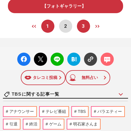
【フォトギャラリー】
1
2
3
facebo
X ポス
LINE
はてな
コメン
ok い
ト
ブック
ト
いね
マーク
に追加
タレコミ投稿
無料占い
TBSに関する記事一覧
《TBS日曜劇場『VIVANT』》8時間3万円
アナウンサー
テレビ番組
TBS
バラエティー
で「別班」を募集！詐欺の声も「求人は事
実」運営会社が明かす“激レ…
引退
終活
ゲーム
明石家さんま
週刊女性PRIME
2026/8/6