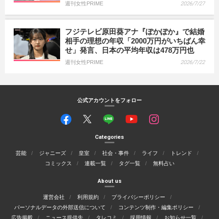
週刊女性PRIME
2026/7/27
フジテレビ原田葵アナ『ぽかぽか』で結婚
相手の理想の年収「2000万円がいちばん幸
せ」発言、日本の平均年収は478万円也
週刊女性PRIME
2026/7/22
公式アカウントをフォロー
Categories
芸能
ジャニーズ
皇室
社会・事件
ライフ
トレンド
コミックス
連載一覧
タグ一覧
無料占い
About us
運営会社
利用規約
プライバシーポリシー
パーソナルデータの外部送信について
コンテンツ制作・編集ポリシー
広告掲載
ニュース提供先
タレコミ
採用情報
お知らせ一覧