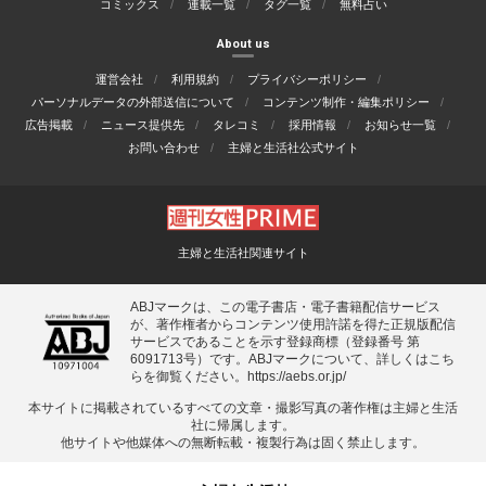
コミックス
連載一覧
タグ一覧
無料占い
About us
運営会社
利用規約
プライバシーポリシー
パーソナルデータの外部送信について
コンテンツ制作・編集ポリシー
広告掲載
ニュース提供先
タレコミ
採用情報
お知らせ一覧
お問い合わせ
主婦と生活社公式サイト
主婦と生活社関連サイト
ABJマークは、この電子書店・電子書籍配信サービス
が、著作権者からコンテンツ使用許諾を得た正規版配信
サービスであることを示す登録商標（登録番号 第
6091713号）です。ABJマークについて、詳しくはこち
らを御覧ください。
https://aebs.or.jp/
本サイトに掲載されているすべての⽂章・撮影写真の著作権は主婦と⽣活
社に帰属します。
他サイトや他媒体への無断転載・複製⾏為は固く禁⽌します。