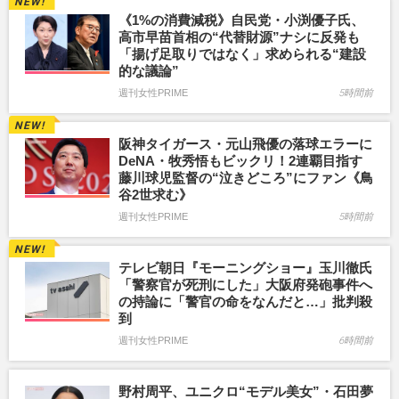
《1%の消費減税》自民党・小渕優子氏、
高市早苗首相の“代替財源”ナシに反発も
「揚げ足取りではなく」求められる“建設
的な議論”
週刊女性PRIME
5時間前
阪神タイガース・元山飛優の落球エラーに
DeNA・牧秀悟もビックリ！2連覇目指す
藤川球児監督の“泣きどころ”にファン《鳥
谷2世求む》
週刊女性PRIME
5時間前
テレビ朝日『モーニングショー』玉川徹氏
「警察官が死刑にした」大阪府発砲事件へ
の持論に「警官の命をなんだと…」批判殺
到
週刊女性PRIME
6時間前
野村周平、ユニクロ“モデル美女”・石田夢