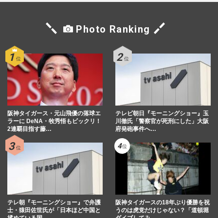
Photo Ranking
阪神タイガース・元山飛優の落球エ
テレビ朝日『モーニングショー』玉
ラーに DeNA・牧秀悟もビックリ！
川徹氏「警察官が死刑にした」大阪
2連覇目指す藤…
府発砲事件へ…
テレ朝『モーニングショー』で弁護
阪神タイガースの18年ぶり優勝を祝
士・猿田佐世氏が「日本ほど中国と
うのは虎党だけじゃない？「道頓堀
揉めている国…
ダイブしてみ…