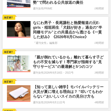
勢”で問われる公共放送の責任
週刊女性PRIME
0時間前
なにわ男子・長尾謙杜と熱愛報道の元E-
girls・稲垣莉生「犬顔が好き」過去の“半
同棲モデル”との共通点から透ける《一貫
した好み》《2026年8月Choice》
『週刊女性』編集部
0時間前
「親が倒れているかも」離れて暮らす子ど
もの不安を減らす！専門家が指南する“見
守りサービス”の最適解と5つのコツ
週刊女性2026年8月18日・25日号
3時間前
【知って楽しい雑学】モバイルバッテリー
火災が夏に増える理由は？ “叩いてもわか
らない”おいしいスイカの見分け方も
週刊女性2026年8月11日号
4時間前