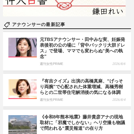
アナウンサーの最新記事
元TBSアナウンサー・田中みな実、妊娠発
表後初の公の場に「背中パックリ大胆ドレ
ス」で登場、ママでも変わらぬ“美への執
念”
週刊女性PRIME
2026/8/6
『有吉クイズ』出演の高橋真麻、“げっそ
り両腕”で心配された体重増減、高橋秀樹
らとの二世帯住宅解消後の気になる体調
週刊女性PRIME
2026/8/4
《令和8年熊本地震》藤井貴彦アナの現地
取材に「邪魔でしかない」ヘリ空撮も物議
で問われる“震災報道”の在り方