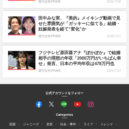
週刊女性PRIME
2026/7/30
田中みな実、『美的』メイキング動画で見
せた雰囲気が「ガッキーに似てる」結婚・
妊娠発表を経て“変化”か
週刊女性PRIME
2026/7/27
フジテレビ原田葵アナ『ぽかぽか』で結婚
相手の理想の年収「2000万円がいちばん幸
せ」発言、日本の平均年収は478万円也
週刊女性PRIME
2026/7/22
公式アカウントをフォロー
Categories
芸能
ジャニーズ
皇室
社会・事件
ライフ
トレンド