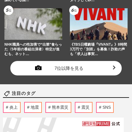
NHK職員への性加害で“出禁”食らっ
《TBS日曜劇場『VIVANT』》8時間
た〈5年前の番組出演者〉特定が進
3万円で「別班」を募集！詐欺の声
むも、ネット…
も「求人は事実…
7位以降を見る
注目のタグ
炎上
地震
熊本震災
震災
SNS