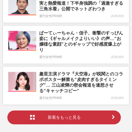
実と熱愛報道！下半身強調の「過激すぎる
三角水着」公開でネットざわつき
週刊女性PRIME
2026/8/6
ぱーてぃーちゃん・信子、衝撃のすっぴん
姿に《ギャルメイクよりいい》の声…“お
嬢様な素顔”とのギャップで好感度爆上が
り
週刊女性PRIME
2026/8/6
趣里主演ドラマ『大空港』が税関とのコラ
ボポスター解禁も“皮肉すぎるタイミン
グ”… 三山凌輝の密会報道を連想させ
る“キャッチコピー”
週刊女性PRIME
2026/8/6
新着をもっと見る