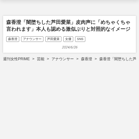
森香澄「闇堕ちした芦田愛菜」皮肉声に「めちゃくちゃ
言われます」本人も認める激似ぶりと対照的なイメージ
森香澄
アナウンサー
芦田愛菜
女優
SNS
2024/6/26
週刊女性PRIME
芸能
アナウンサー
森香澄
森香澄「闇堕ちした芦