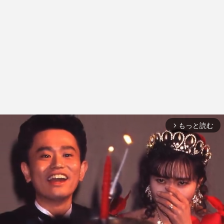
もっと読む
arrow_forward_ios