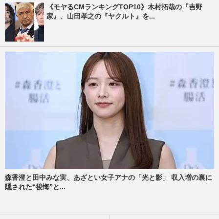
《モヤるCMランキングTOP10》木村拓哉の『吉野
家』、山田孝之の『ヤクルト』を...
森香澄と田中みな実、あざとい女子アナの「光と影」 収入増の裏に
隠された“後悔”と...