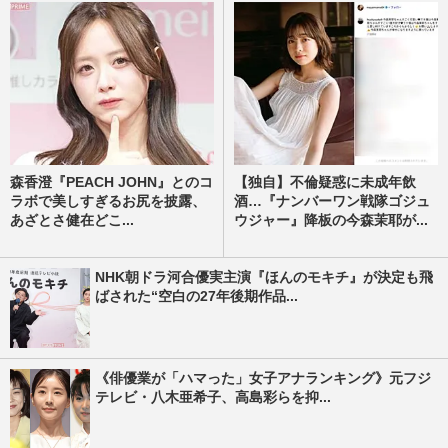
森香澄『PEACH JOHN』とのコ
【独自】不倫疑惑に未成年飲
ラボで美しすぎるお尻を披露、
酒…『ナンバーワン戦隊ゴジュ
あざとさ健在どこ...
ウジャー』降板の今森茉耶が...
NHK朝ドラ河合優実主演『ほんのモキチ』が決定も飛
ばされた“空白の27年後期作品...
《俳優業が「ハマった」女子アナランキング》元フジ
テレビ・八木亜希子、高島彩らを抑...