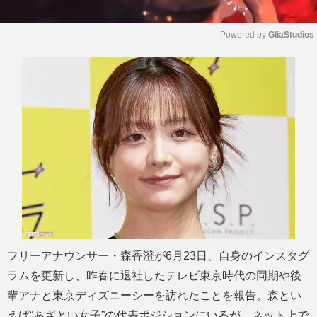
Powered by 
GliaStudios
M
u
t
e
フリーアナウンサー・森香澄が6月23日、自身のインスタグ
ラムを更新し、昨春に退社したテレビ東京時代の同期や後
輩アナと東京ディズニーシーを訪れたことを報告。森とい
えば“あざとい女子”の代表ポジションにいるが、ネット上で