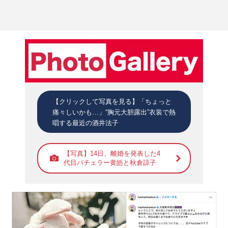
【クリックして写真を見る】「ちょっと
痛々しいかも…」“胸元大胆露出”衣装で熱
唱する最近の酒井法子
【写真】14日、離婚を発表した4
代目バチェラー黄皓と秋倉諒子