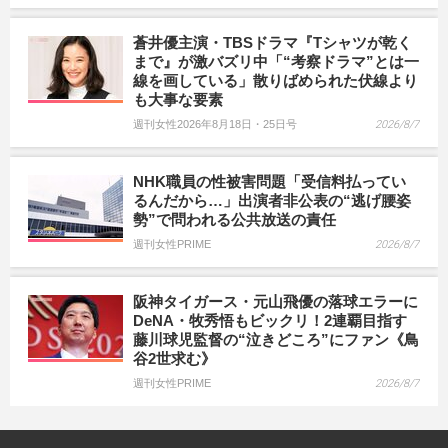
蒼井優主演・TBSドラマ『Tシャツが乾く
まで』が激バズリ中「“考察ドラマ”とは一
線を画している」散りばめられた伏線より
も大事な要素
週刊女性2026年8月18日・25日号
2026/8/7
NHK職員の性被害問題「受信料払ってい
るんだから…」出演者非公表の“逃げ腰姿
勢”で問われる公共放送の責任
週刊女性PRIME
2026/8/7
阪神タイガース・元山飛優の落球エラーに
DeNA・牧秀悟もビックリ！2連覇目指す
藤川球児監督の“泣きどころ”にファン《鳥
谷2世求む》
週刊女性PRIME
2026/8/7