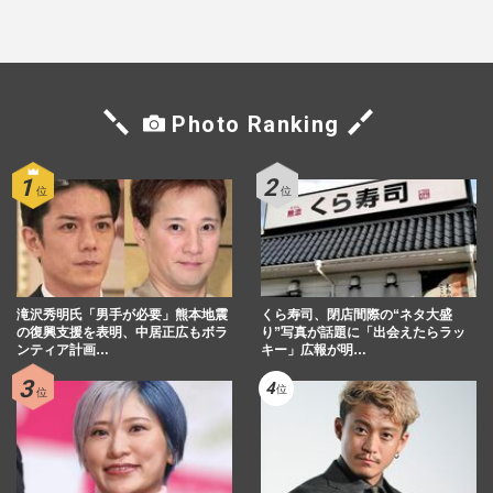
Mr.Children桜井和寿のバンド
マン長男・櫻井海音だった
Photo Ranking
滝沢秀明氏「男手が必要」熊本地震
くら寿司、閉店間際の“ネタ大盛
の復興支援を表明、中居正広もボラ
り”写真が話題に「出会えたらラッ
ンティア計画…
キー」広報が明…