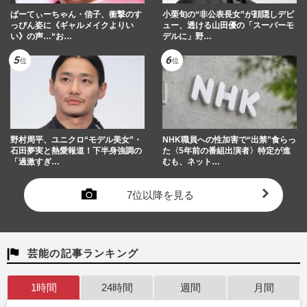
ぱーてぃーちゃん・信子、衝撃のす
小栗旬の“非公表長女”が顔隠しデビ
っぴん姿に《ギャルメイクよりい
ュー、透ける山田優の「スーパーモ
い》の声…“お…
デルに」野…
野村周平、ユニクロ“モデル美女”・
NHK職員への性加害で“出禁”食らっ
石田夢実と熱愛報道！下半身強調の
た〈5年前の番組出演者〉特定が進
「過激すぎ…
むも、ネット…
7位以降を見る
芸能の記事ランキング
1時間
24時間
週間
月間