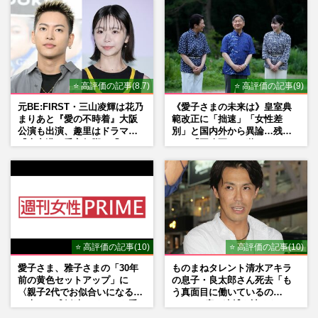
⭐ 高評価の記事(8.7)
⭐ 高評価の記事(9)
元BE:FIRST・三山凌輝は花乃
《愛子さまの未来は》皇室典
まりあと『愛の不時着』大阪
範改正に「拙速」「女性差
公演も出演、趣里はドラマ
別」と国内外から異論…残さ
『大空港』番宣行脚に「メン
れた「再改正」の道
タル強すぎ」の実情
⭐ 高評価の記事(10)
⭐ 高評価の記事(10)
愛子さま、雅子さまの「30年
ものまねタレント清水アキラ
前の黄色セットアップ」に
の息子・良太郎さん死去「も
〈親子2代でお似合いになる〉
う真面目に働いているの
の声、ご成婚時のドレスも手
で」、2度の逮捕も諦めなかっ
がけた森英恵さんとの絆
た芸能界“波乱に満ちた37年”