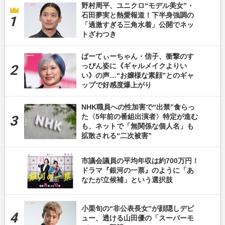
野村周平、ユニクロ“モデル美女”・
石田夢実と熱愛報道！下半身強調の
「過激すぎる三角水着」公開でネッ
トざわつき
ぱーてぃーちゃん・信子、衝撃のす
っぴん姿に《ギャルメイクよりい
い》の声…“お嬢様な素顔”とのギャ
ップで好感度爆上がり
NHK職員への性加害で“出禁”食らっ
た〈5年前の番組出演者〉特定が進む
も、ネットで「無関係な個人名」も
拡散される“二次被害”
市議会議員の平均年収は約700万円！
ドラマ『銀河の一票』のように「あ
なたが立候補」という選択肢
小栗旬の“非公表長女”が顔隠しデビ
ュー、透ける山田優の「スーパーモ