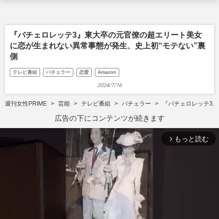
『バチェロレッテ3』東大卒の元官僚の超エリート美女
に恋が生まれない異常事態が発生、史上初“モテない”裏
側
テレビ番組
バチェラー
恋愛
Amazon
2024/7/16
週刊女性PRIME
芸能
テレビ番組
バチェラー
『バチェロレッテ3』
広告の下にコンテンツが続きます
もっと読む
arrow_forward_ios