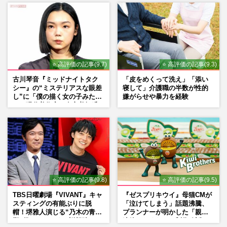
⭐ 高評価の記事(9.7)
⭐ 高評価の記事(9.3)
古川琴音『ミッドナイトタク
「皮をめくって洗え」「添い
シー』の“ミステリアスな眼差
寝して」介護職の半数が性的
し”に「僕の描く女の子みた
嫌がらせや暴力を経験
い」現代美術家・奈良美智氏
もSNSで“公認”
⭐ 高評価の記事(9.8)
⭐ 高評価の記事(9.5)
TBS日曜劇場『VIVANT』キャ
『ゼスプリキウイ』母猫CMが
スティングの有能ぶりに脱
「泣けてしまう」話題沸騰、
帽！堺雅人演じる“乃木の青年
プランナーが明かした「親に
期”役は、そっくり説根強い
連絡したくなる」制作秘話