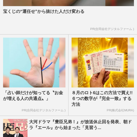
『いいね』で広がる憶測…
週刊女性PRIME
2023/8/19
宝くじの“運任せ”から抜けた人だけ変わる
5代目バチェラー・長谷川恵一さんに 「庶
PR(合同会社デジタルファーム )
民的すぎる」「イメージではない」疑問の
声、3代目バチェラー夫妻…
2023/8/5
「占い師だけが知ってる〝お金
８月のロト6はこの方法で買え!!
が増える人の共通点〟」
６つの数字が『完全一致』する
方法
PR(合同会社デジタルファーム )
PR(株式会社MURA)
大河ドラマ『豊臣兄弟！』が放送休止回を発表、朝ド
ラ『エール』から始まった「見習う...