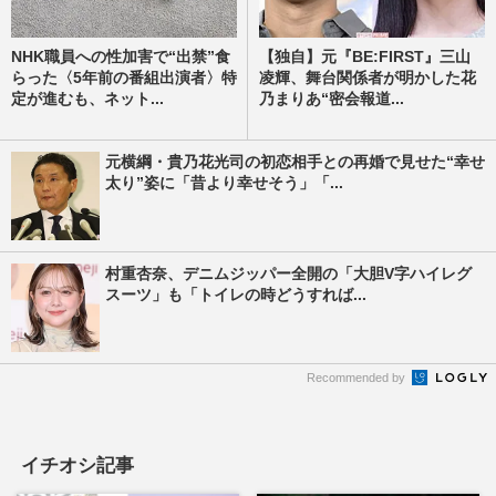
NHK職員への性加害で“出禁”食
【独自】元『BE:FIRST』三山
らった〈5年前の番組出演者〉特
凌輝、舞台関係者が明かした花
定が進むも、ネット...
乃まりあ“密会報道...
元横綱・貴乃花光司の初恋相手との再婚で見せた“幸せ
太り”姿に「昔より幸せそう」「...
村重杏奈、デニムジッパー全開の「大胆V字ハイレグ
スーツ」も「トイレの時どうすれば...
Recommended by
イチオシ記事