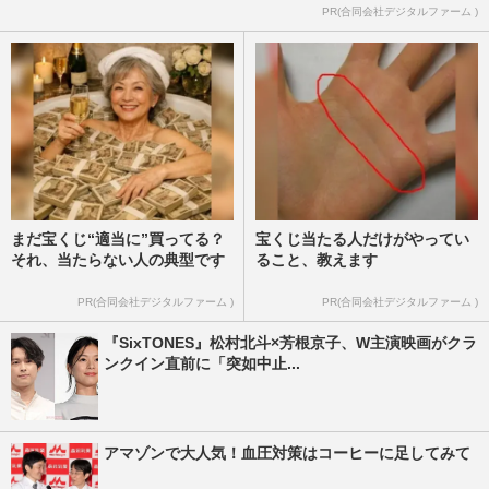
PR(合同会社デジタルファーム )
まだ宝くじ“適当に”買ってる？
宝くじ当たる人だけがやってい
それ、当たらない人の典型です
ること、教えます
PR(合同会社デジタルファーム )
PR(合同会社デジタルファーム )
『SixTONES』松村北斗×芳根京子、W主演映画がクラ
ンクイン直前に「突如中止...
アマゾンで大人気！血圧対策はコーヒーに足してみて