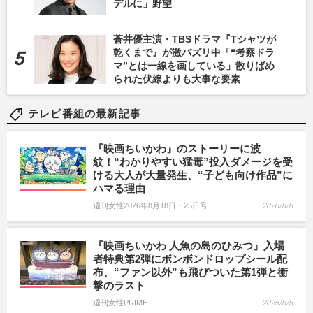
デルに」野望
蒼井優主演・TBSドラマ『Tシャツが
乾くまで』が激バズリ中「“考察ドラ
マ”とは一線を画している」散りばめ
られた伏線よりも大事な要素
テレビ番組の最新記事
『映画ちいかわ』のストーリーに波
紋！“わかりやすい猛毒”投入ダメージを受
ける大人が大量発生、“子ども向け作品”に
ハマる理由
週刊女性2026年8月18日・25日号
2026/8/8
『映画ちいかわ 人魚の島のひみつ』入場
者特典第2弾にボンボンドロップシール配
布、“ファン以外”も飛びついた第1弾と衝
撃のラスト
週刊女性PRIME
2026/8/8