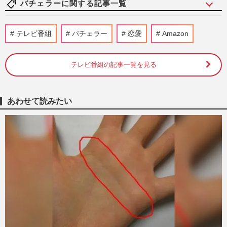
バチェラーに関する記事一覧
千葉雄大&ララランド・サーヤら出演の
テレビ番組
バチェラー
恋愛
Amazon
Prime Video『セフレと恋人の境界線』、
攻めすぎワードにお茶の間激怒
週刊女性PRIME
2025/8/31
テレビ番組の記事一覧を見る
4代目バチェラー黄皓、妻・秋倉諒子と離
婚調停中に“別な女性”とお忍び海外旅行！
あわせて読みたい
双方弁護士の食い違う離…
週刊女性PRIME
2024/3/16
『バチェラー・ジャパン』シーズン5で人
気の大内悠里、キャバ嬢時代の“本当の評
判” グループで表彰「オ…
週刊女性PRIME
2023/8/24
4代目バチェラー黄皓の妻が“病み投稿”の
次は「明るい未来があるとは思えない」に