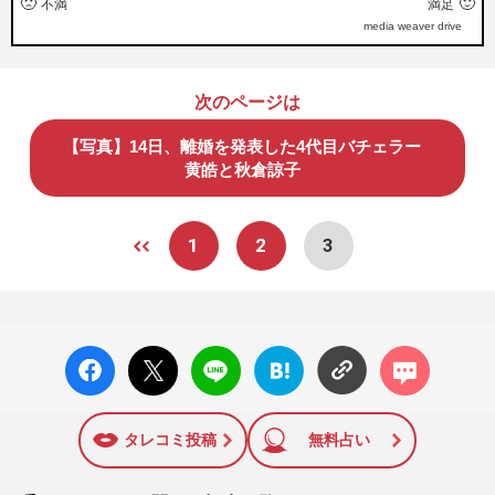
🙁
🙂
不満
満足
media weaver drive
次のページは
【写真】14日、離婚を発表した4代目バチェラー
黄皓と秋倉諒子
1
2
3
facebo
X ポス
LINE
はてな
コメン
ok い
ト
ブック
ト
いね
マーク
に追加
タレコミ投稿
無料占い