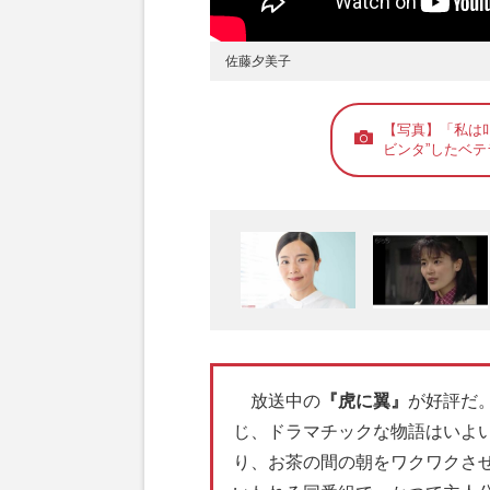
佐藤夕美子
【写真】「私は
ビンタ”したベテ
放送中の
『虎に翼』
が好評だ
じ、ドラマチックな物語はいよい
り、お茶の間の朝をワクワクさ