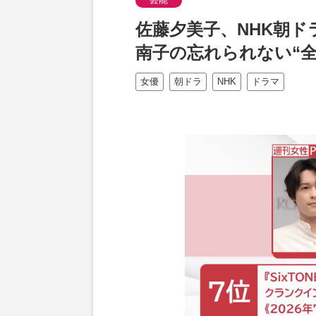
佐藤夕美子、NHK朝
南子の忘れられない“
女優
朝ドラ
NHK
ドラマ