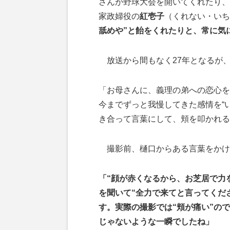
さんが野球大会を開いてくれたり、
家政婦役の
紅壱子
（くれない・いち
舐めや”と飴をくれたりと、常に気
放送から間もなく27年となるが
「お母さんに、義理の弟への恋心を
今までずっと我慢してきた感情を“
き合って言葉にして、頬を叩かれる
撮影前、樋口からある言葉をかけ
「“顔が赤くなるから、お芝居で力
を聞いて“全力で来てと言ってくだ
す。実際の撮影では“頬が痛い”の
じゃないような一瞬でしたね」