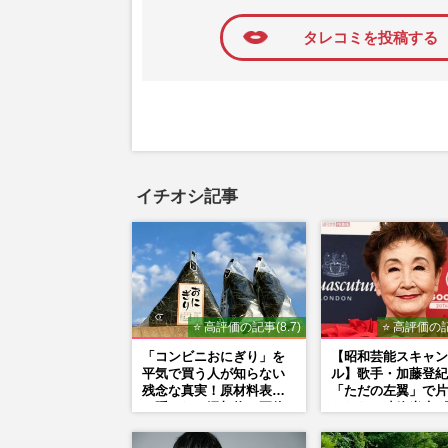
に追加
タレコミを投稿する
イチオシ記事
⭐ 高評価の記事(8.7)
⭐ 高評価の記
「コンビニおにぎり」を
【昭和芸能スキャン
平気で買う人が知らない
ル】歌手・加藤登紀
残念な真実！原材料表示
「ただの左翼」で片
に隠された添加物の正体
られない凄絶半生《
闘争、獄中結婚、別
内ゲバ事件》