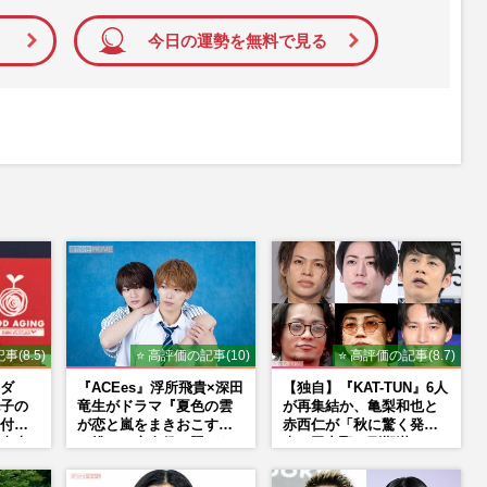
今日の運勢を無料で見る
事(8.5)
⭐ 高評価の記事(10)
⭐ 高評価の記事(8.7)
ダ
『ACEes』浮所飛貴×深田
【独自】『KAT-TUN』6人
子の
竜生がドラマ『夏色の雲
が再集結か、亀梨和也と
付け
が恋と嵐をまきおこす』
赤西仁が「秋に驚く発
東大
で挑んだ恋人役、照れな
表」田中聖の刑期満了と
荘で
がら挑んだキュンシーン
重なる“匂わせ”ではない
秘話
理由