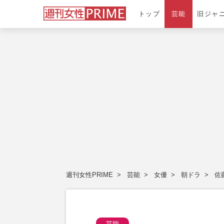
トップ
芸能
旧ジャ
週刊女性PRIME
芸能
女優
朝ドラ
佐
芸能