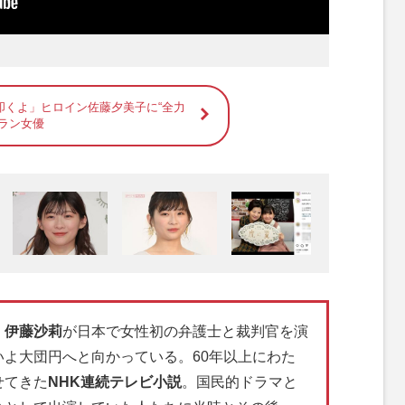
叩くよ」ヒロイン佐藤夕美子に“全力
ラン女優
。
伊藤沙莉
が日本で女性初の弁護士と裁判官を演
よ大団円へと向かっている。60年以上にわた
せてきた
NHK連続テレビ小説
。国民的ドラマと