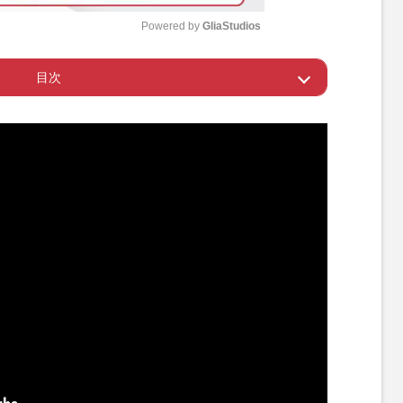
Powered by 
GliaStudios
目次
M
u
ビンタ”宣言
t
e
向けの活動も