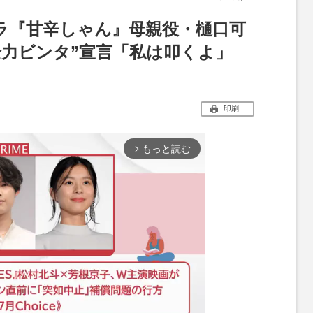
ドラ『甘辛しゃん』母親役・樋口可
全力ビンタ”宣言「私は叩くよ」
印刷
もっと読む
arrow_forward_ios