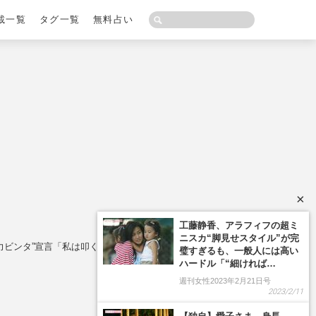
載一覧
タグ一覧
無料占い
×
工藤静香、アラフィフの超ミ
ニスカ“脚見せスタイル”が完
力ビンタ”宣言「私は叩くよ」
璧すぎるも、一般人には高い
ハードル「“細ければ…
週刊女性2023年2月21日号
2023/2/11