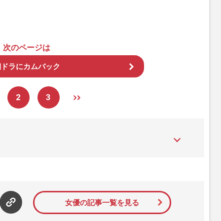
次のページは
朝ドラにカムバック
2
3
た女性週刊誌。芸能ゴシップや事件、皇室の話題、感動ドキュメン
発信している。2017年12月12日号で「眞子さま嫁ぎ先の“義
」報道をスクープ。この一報から約2か月後、宮内庁は結婚延期を
雑誌ジャーナリズム賞」大賞を受賞した。毎週火曜日発売。
女優の記事一覧を見る