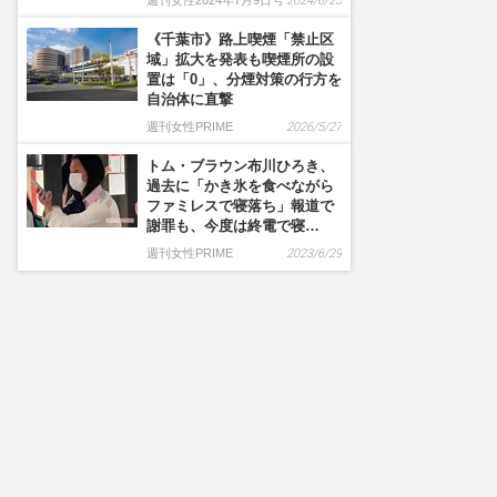
週刊女性2024年7月9日号
2024/6/25
《千葉市》路上喫煙「禁止区
域」拡大を発表も喫煙所の設
置は「0」、分煙対策の行方を
自治体に直撃
週刊女性PRIME
2026/5/27
トム・ブラウン布川ひろき、
過去に「かき氷を食べながら
ファミレスで寝落ち」報道で
謝罪も、今度は終電で寝…
週刊女性PRIME
2023/6/29