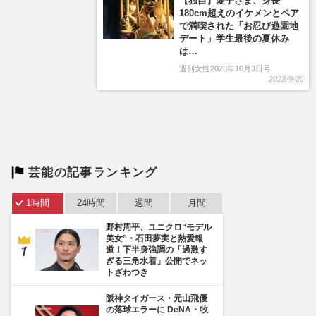
【独自】愛子さま、身長
180cm超えのイケメンとペア
で満喫された「お忍び遊園地
デート」学生最後の夏休み
は…
週刊女性2023年10月3日号
2023/9/20
芸能の記事ランキング
1時間
24時間
週間
月間
野村周平、ユニクロ“モデル
美女”・石田夢実と熱愛報
道！下半身強調の「過激す
ぎる三角水着」公開でネッ
トざわつき
阪神タイガース・元山飛優
の落球エラーに DeNA・牧