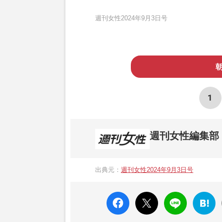
週刊女性2024年9月3日号
1
週刊女性編集部
1957年3月6日に日本で最初に創刊され
ト、美容・健康・グルメ・占いに関する情報を
出典元：
週刊女性2024年9月3日号
母”が抱える400万円超の“借金トラブル”
発表。同記事は2018年の「編集者が選ぶ
faceboo
X ポス
LINE
はてな
k いい
ト
ブック
ね
マーク