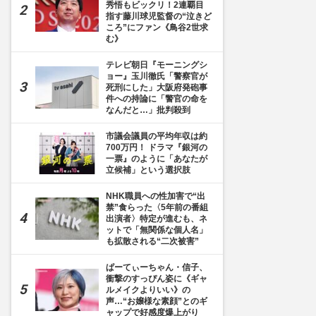
秀悟もビックリ！2連覇目
指す藤川球児監督の“泣きど
ころ”にファン《鳥谷2世求
む》
テレビ朝日『モーニングシ
ョー』玉川徹氏「警察官が
死刑にした」大阪府発砲事
件への持論に「警官の命を
なんだと…」批判殺到
市議会議員の平均年収は約
700万円！ ドラマ『銀河の
一票』のように「あなたが
立候補」という選択肢
NHK職員への性加害で“出
禁”食らった〈5年前の番組
出演者〉特定が進むも、ネ
ットで「無関係な個人名」
も拡散される“二次被害”
ぱーてぃーちゃん・信子、
衝撃のすっぴん姿に《ギャ
ルメイクよりいい》の
声…“お嬢様な素顔”とのギ
ャップで好感度爆上がり