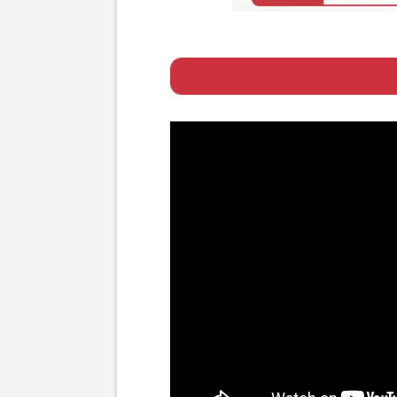
Page 1
ー 母親役の“全力
Page 2
ー 現在は子ども