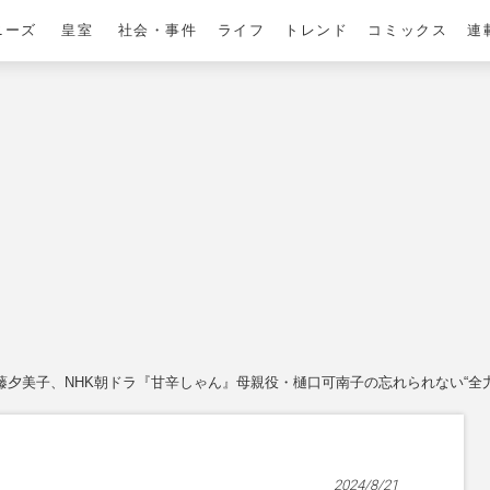
ニーズ
皇室
社会・事件
ライフ
トレンド
コミックス
連
藤夕美子、NHK朝ドラ『甘辛しゃん』母親役・樋口可南子の忘れられない“全
2024/8/21