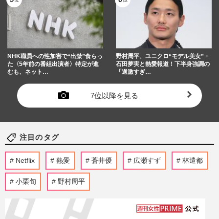
NHK職員への性加害で“出禁”食らっ
野村周平、ユニクロ“モデル美女”・
た〈5年前の番組出演者〉特定が進
石田夢実と熱愛報道！下半身強調の
むも、ネット…
「過激すぎ…
7位以降を見る
注目のタグ
Netflix
熱愛
蒼井優
広瀬すず
林遣都
小栗旬
野村周平