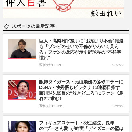
スポーツの最新記事
巨人・高梨雄平投手に”お泊まり不倫”報道
も「ゾンビのせいで不倫がかわいく見え
る」ファンの反応が示す野球界の“不祥事
慣れ”
週刊女性PRIME
2026/8/7
阪神タイガース・元山飛優の落球エラーに
DeNA・牧秀悟もビックリ！2連覇目指す
藤川球児監督の“泣きどころ”にファン《鳥
谷2世求む》
週刊女性PRIME
2026/8/7
フィギュアスケート・羽生結弦、長年
の“プーさん愛”が結実「ディズニーの壁は