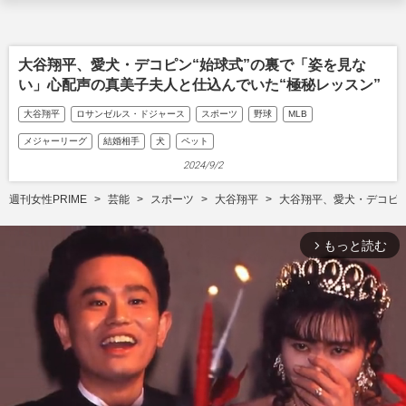
大谷翔平、愛犬・デコピン“始球式”の裏で「姿を見な
い」心配声の真美子夫人と仕込んでいた“極秘レッスン”
大谷翔平
ロサンゼルス・ドジャース
スポーツ
野球
MLB
メジャーリーグ
結婚相手
犬
ペット
2024/9/2
週刊女性PRIME
芸能
スポーツ
大谷翔平
大谷翔平、愛犬・デコピン
もっと読む
arrow_forward_ios