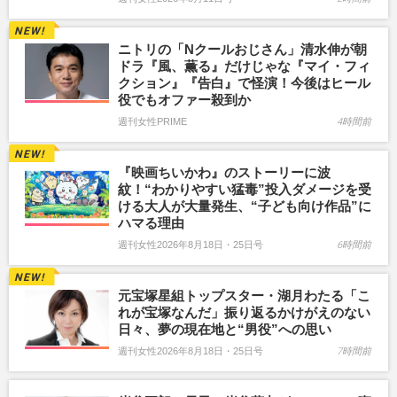
ニトリの「Nクールおじさん」清水伸が朝
ドラ『風、薫る』だけじゃな『マイ・フィ
クション』『告白』で怪演！今後はヒール
役でもオファー殺到か
週刊女性PRIME
4時間前
『映画ちいかわ』のストーリーに波
紋！“わかりやすい猛毒”投入ダメージを受
ける大人が大量発生、“子ども向け作品”に
ハマる理由
週刊女性2026年8月18日・25日号
6時間前
元宝塚星組トップスター・湖月わたる「こ
れが宝塚なんだ」振り返るかけがえのない
日々、夢の現在地と“男役”への思い
週刊女性2026年8月18日・25日号
7時間前