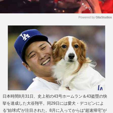
Powered by 
GliaStudios
M
u
t
e
日本時間8月31日、史上初の43号ホームラン＆43盗塁の快
挙を達成した大谷翔平。同29日には愛犬・デコピンによ
る“始球式”が注目された。8月に入ってからは“超速帰宅”が