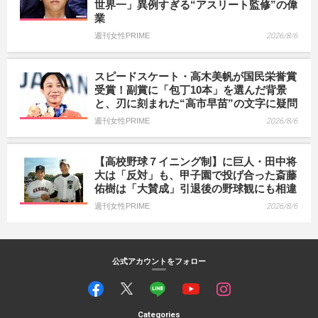
世界一」異例すぎる“アスリート監修”の偉
業
週刊女性PRIME
2026/8/6
スピードスケート・高木美帆が国民栄誉賞
受賞！副賞に「包丁10本」を選んだ背景
と、刃に刻まれた“高市早苗”の文字に疑問
週刊女性PRIME
2026/8/6
【高校野球７イニング制】に巨人・田中将
大は「反対」も、甲子園で投げ合った斎藤
佑樹は「大賛成」引退後の野球観にも相違
週刊女性PRIME
2026/8/6
公式アカウントをフォロー
Categories