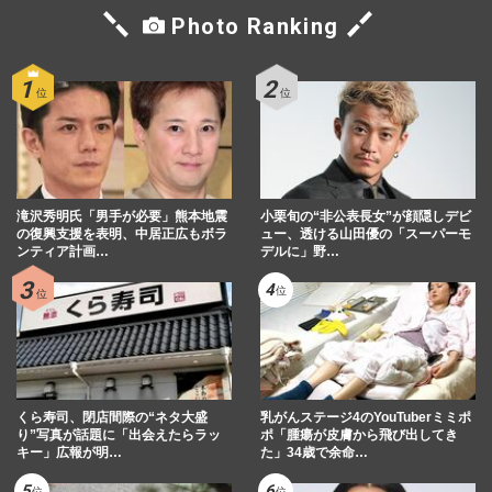
Photo Ranking
滝沢秀明氏「男手が必要」熊本地震
小栗旬の“非公表長女”が顔隠しデビ
の復興支援を表明、中居正広もボラ
ュー、透ける山田優の「スーパーモ
ンティア計画…
デルに」野…
くら寿司、閉店間際の“ネタ大盛
乳がんステージ4のYouTuberミミポ
り”写真が話題に「出会えたらラッ
ポ「腫瘍が皮膚から飛び出してき
キー」広報が明…
た」34歳で余命…