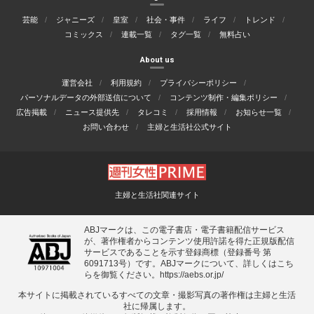
芸能
ジャニーズ
皇室
社会・事件
ライフ
トレンド
コミックス
連載一覧
タグ一覧
無料占い
About us
運営会社
利用規約
プライバシーポリシー
パーソナルデータの外部送信について
コンテンツ制作・編集ポリシー
広告掲載
ニュース提供先
タレコミ
採用情報
お知らせ一覧
お問い合わせ
主婦と生活社公式サイト
主婦と生活社関連サイト
ABJマークは、この電子書店・電子書籍配信サービス
が、著作権者からコンテンツ使用許諾を得た正規版配信
サービスであることを示す登録商標（登録番号 第
6091713号）です。ABJマークについて、詳しくはこち
らを御覧ください。
https://aebs.or.jp/
本サイトに掲載されているすべての⽂章・撮影写真の著作権は主婦と⽣活
社に帰属します。