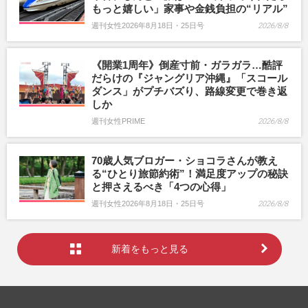
もっと嬉しい」家事や金銭負担の“リアル”
週刊女性2026年8月18日・25日号
2026/8/8
《開業1周年》倒産寸前・ガラガラ…酷評
だらけの『ジャングリア沖縄』「スコール
ダンス」がプチバズり、路線変更で巻き返
しか
週刊女性PRIME
2026/8/8
70歳人気ブロガー・ショコラさんが教え
る“ひとり旅節約術”！満足度アップの秘訣
と押さえるべき「4つの心得」
週刊女性2026年8月18日・25日号
2026/8/8
新着をもっと見る