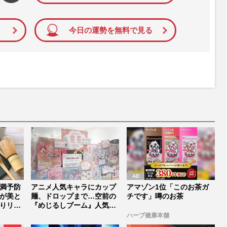
今日の運勢を無料で見る
満予防
アニメ人気キャラにカップ
アマゾン1位「このお茶ガ
が美と
麺、ドロップまで…空前の
チです」噂のお茶
りリラ
『めじるしブーム』人気の
背景と「...
ハーブ健康本舗