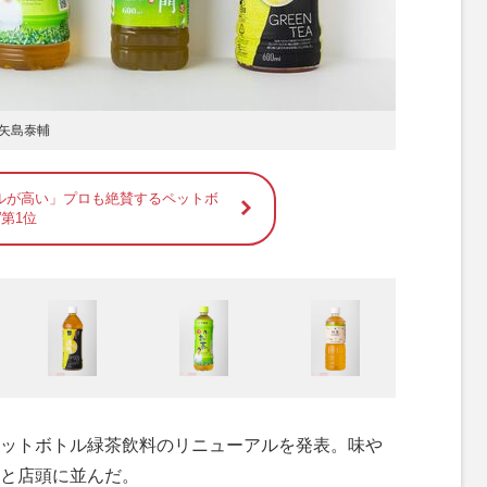
矢島泰輔
ルが高い」プロも絶賛するペットボ
”第1位
ットボトル緑茶飲料のリニューアルを発表。味や
と店頭に並んだ。