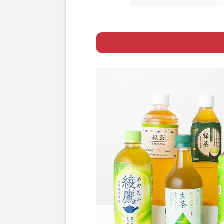
Page 1
ー 緑茶はどれも
Page 2
ー 【緑茶】キレ
Page 3
ー 【ほうじ茶】
Page 4
ー トクホなど健