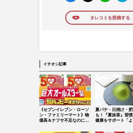
ね
マーク
に追加
タレコミを投稿する
イチオシ記事
《セブンイレブン・ローソ
夏バテ・日焼け・肥
ン・ファミリーマート》物
も！『夏抹茶』習慣
価高＆ナフサ不足なのに激
健康をサポート「よ
化するコ...
ックスで...