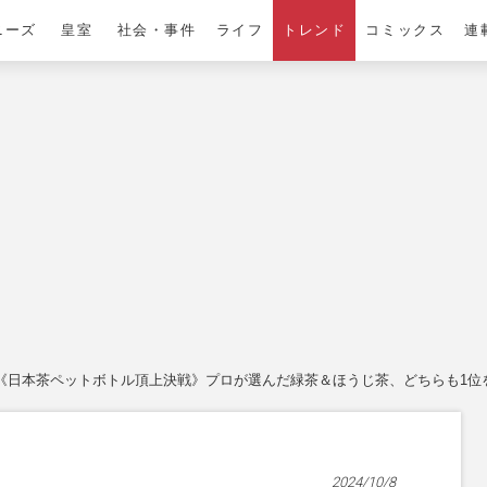
ニーズ
皇室
社会・事件
ライフ
トレンド
コミックス
連
《日本茶ペットボトル頂上決戦》プロが選んだ緑茶＆ほうじ茶、どちらも1位
2024/10/8