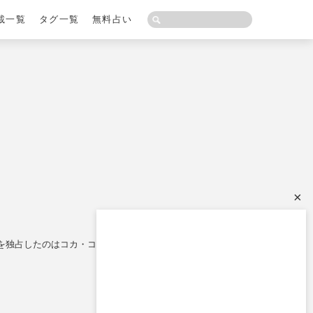
載一覧
タグ一覧
無料占い
×
を独占したのはコカ・コーラ社