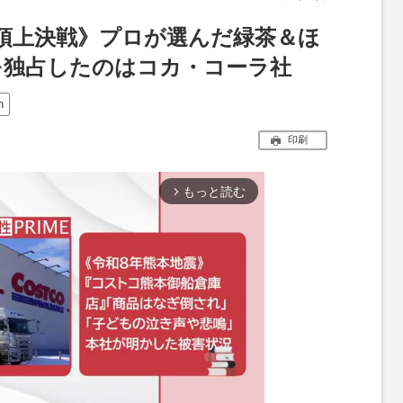
頂上決戦》プロが選んだ緑茶＆ほ
を独占したのはコカ・コーラ社
n
印刷
もっと読む
arrow_forward_ios