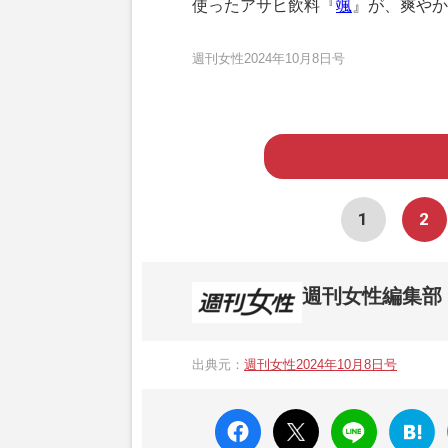
使ったアサヒ飲料『
颯
』が、爽やか
週刊女性2024年10月8日号
1
2
週刊女性編集部
1957年3月6日に日本で最初に創刊され
ト、美容・健康・グルメ・占いに関する情報を
出典元：
週刊女性2024年10月8日号
母”が抱える400万円超の“借金トラブル”
発表。同記事は2018年の「編集者が選ぶ
faceboo
X ポス
LINE
はてな
k いい
ト
ブック