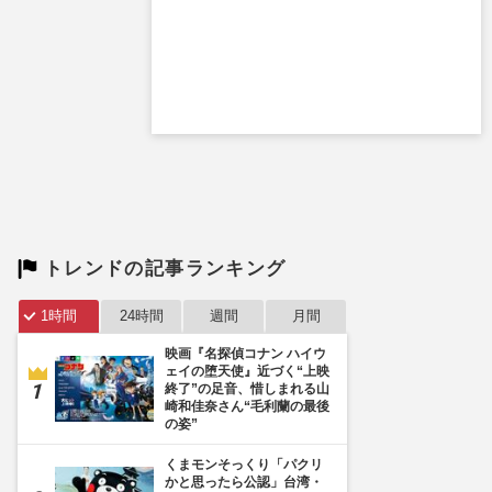
トレンドの記事ランキング
1時間
24時間
週間
月間
映画『名探偵コナン ハイウ
ェイの堕天使』近づく“上映
終了”の足音、惜しまれる山
崎和佳奈さん“毛利蘭の最後
の姿”
くまモンそっくり「パクリ
かと思ったら公認」台湾・