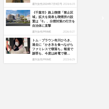
週刊女性2024年7月9日号
2024/6/25
《千葉市》路上喫煙「禁止区
域」拡大を発表も喫煙所の設
置は「0」、分煙対策の行方を
自治体に直撃
週刊女性PRIME
2026/5/27
トム・ブラウン布川ひろき、
過去に「かき氷を食べながら
ファミレスで寝落ち」報道で
謝罪も、今度は終電で寝…
週刊女性PRIME
2023/6/29