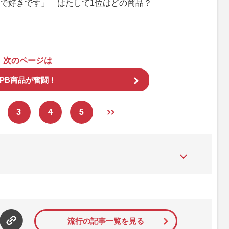
で好きです」 はたして1位はどの商品？
次のページは
PB商品が奮闘！
3
4
5
た女性週刊誌。芸能ゴシップや事件、皇室の話題、感動ドキュメン
発信している。2017年12月12日号で「眞子さま嫁ぎ先の“義
」報道をスクープ。この一報から約2か月後、宮内庁は結婚延期を
雑誌ジャーナリズム賞」大賞を受賞した。毎週火曜日発売。
流行の記事一覧を見る