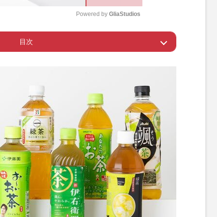
Powered by 
GliaStudios
目次
M
u
個性的
t
e
のよさやまろやかさをチェック！
深いコクと香ばしさが肝！
康系のお茶も進化中！