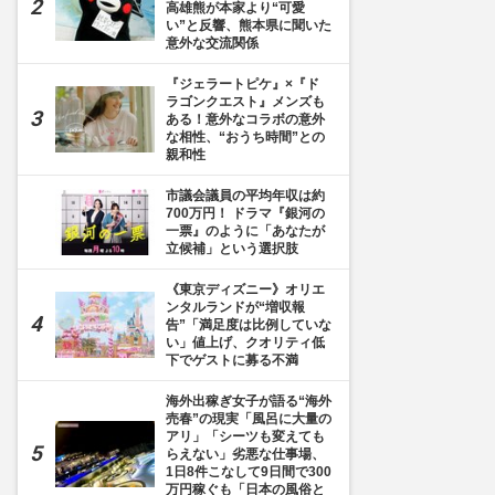
高雄熊が本家より“可愛
い”と反響、熊本県に聞いた
意外な交流関係
『ジェラートピケ』×『ド
ラゴンクエスト』メンズも
ある！意外なコラボの意外
な相性、“おうち時間”との
親和性
市議会議員の平均年収は約
700万円！ ドラマ『銀河の
一票』のように「あなたが
立候補」という選択肢
《東京ディズニー》オリエ
ンタルランドが“増収報
告”「満足度は比例していな
い」値上げ、クオリティ低
下でゲストに募る不満
海外出稼ぎ女子が語る“海外
売春”の現実「風呂に大量の
アリ」「シーツも変えても
らえない」劣悪な仕事場、
1日8件こなして9日間で300
万円稼ぐも「日本の風俗と