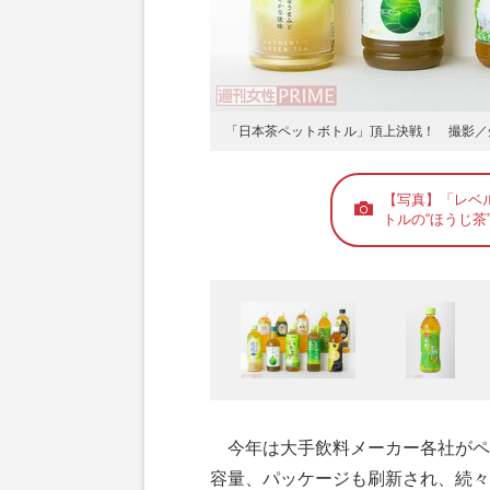
「日本茶ペットボトル」頂上決戦！ 撮影／
【写真】「レベ
トルの“ほうじ茶
今年は大手飲料メーカー各社がペ
容量、パッケージも刷新され、続々