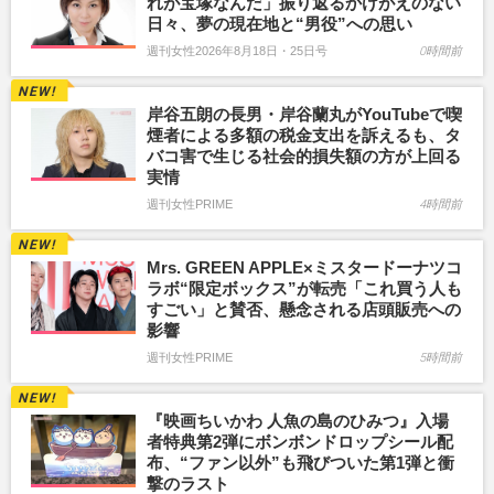
れが宝塚なんだ」振り返るかけがえのない
日々、夢の現在地と“男役”への思い
週刊女性2026年8月18日・25日号
0時間前
岸谷五朗の長男・岸谷蘭丸がYouTubeで喫
煙者による多額の税金支出を訴えるも、タ
バコ害で生じる社会的損失額の方が上回る
実情
週刊女性PRIME
4時間前
Mrs. GREEN APPLE×ミスタードーナツコ
ラボ“限定ボックス”が転売「これ買う人も
すごい」と賛否、懸念される店頭販売への
影響
週刊女性PRIME
5時間前
『映画ちいかわ 人魚の島のひみつ』入場
者特典第2弾にボンボンドロップシール配
布、“ファン以外”も飛びついた第1弾と衝
撃のラスト