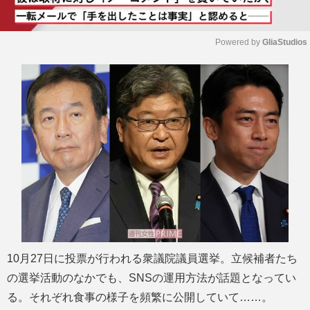
Powered by 
GliaStudios
M
u
t
e
10月27日に投票が行われる衆議院議員選挙。立候補者たち
の選挙活動のなかでも、SNSの運用方法が話題となってい
る。それぞれ食事の様子を頻繁に公開していて……。