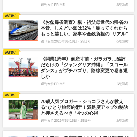
週刊女性PRIME
5時間前
《お盆帰省調査》親・祖父母世代の帰省の
本音、しんどい派は32%「帰ってくれたら
もっと嬉しい」家事や金銭負担の“リアル”
週刊女性2026年8月18日・25日号
6時間前
《開業1周年》倒産寸前・ガラガラ…酷評
だらけの『ジャングリア沖縄』「スコール
ダンス」がプチバズり、路線変更で巻き返
しか
週刊女性PRIME
7時間前
70歳人気ブロガー・ショコラさんが教え
る“ひとり旅節約術”！満足度アップの秘訣
と押さえるべき「4つの心得」
週刊女性2026年8月18日・25日号
8時間前