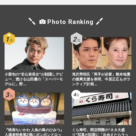
Photo Ranking
小栗旬の“非公表長女”が顔隠しデビ
滝沢秀明氏「男手が必要」熊本地震
ュー、透ける山田優の「スーパーモ
の復興支援を表明、中居正広もボラ
デルに」野…
ンティア計画…
『映画ちいかわ 人魚の島のひみつ』
くら寿司、閉店間際の“ネタ大盛
入場者特典第2弾にボンボンドロッ
り”写真が話題に「出会えたらラッ