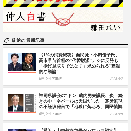
政治の最新記事
《1%の消費減税》自民党・小渕優子氏、
高市早苗首相の“代替財源”ナシに反発も
「揚げ足取りではなく」求められる“建設
的な議論”
週刊女性PRIME
2026/8/7
福岡県議会の“ドン”蔵内勇夫議長、炎上続
きの中「ネパールは天国だった」震災無視
の不謹慎発言で「地獄に落ちろ」国民憤慨
週刊女性PRIME
2026/8/6
【横浜・山中竹春市長がパワハラ認定】