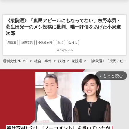
《衆院選》「庶民アピールにもなってない」枝野幸男・
萩生田光一のメシ投稿に批判、唯一評価をあげた小泉進
次郎
衆院選
枝野幸男
小泉進次郎
政治
金持ち
2024/10/26
週刊女性PRIME
社会・事件
政治
衆院選
《衆院選》「庶民アピー
もっと読む
arrow_forward_ios