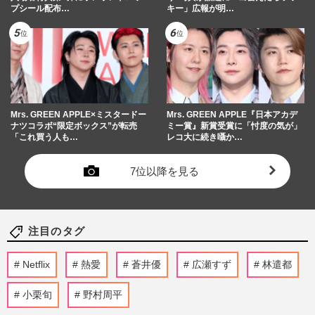
プシール配布…
キー」広報が明…
Mrs. GREEN APPLE×ミスタードー
Mrs. GREEN APPLE『日本アカデ
ナツコラボ“限定ボックス”が転売
ミー賞』新賞受賞に「忖度の気が」
「これ買う人も…
レコ大に続き囁か…
7位以降を見る
注目のタグ
Netflix
熱愛
蒼井優
広瀬すず
林遣都
小栗旬
野村周平