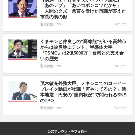
「あのデブ」「あいつポンコツだから」
「人間のクズ」暴言を受けた市議が答えた
市長の裏の顔
週刊女性PRIME
2026/8/6
くまモンと仲良しの“高雄熊”がいる高雄市
からは被災地にテント、半導体大手
『TSMC』は2億5000万！台湾との支え合
いの歴史
週刊女性PRIME
2026/8/6
茂木敏充外務大臣、メキシコでのコーヒー
ブレイク動画が物議「何やってるの？」熊
本地震・円安の“国内状況”で問われるSNS
のTPO
週刊女性PRIME
2026/8/6
公式アカウントをフォロー