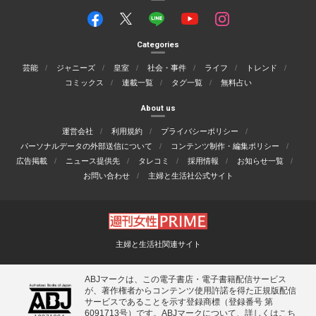
Categories
芸能
ジャニーズ
皇室
社会・事件
ライフ
トレンド
コミックス
連載一覧
タグ一覧
無料占い
About us
運営会社
利用規約
プライバシーポリシー
パーソナルデータの外部送信について
コンテンツ制作・編集ポリシー
広告掲載
ニュース提供先
タレコミ
採用情報
お知らせ一覧
お問い合わせ
主婦と生活社公式サイト
主婦と生活社関連サイト
ABJマークは、この電子書店・電子書籍配信サービス
が、著作権者からコンテンツ使用許諾を得た正規版配信
サービスであることを示す登録商標（登録番号 第
6091713号）です。ABJマークについて、詳しくはこち