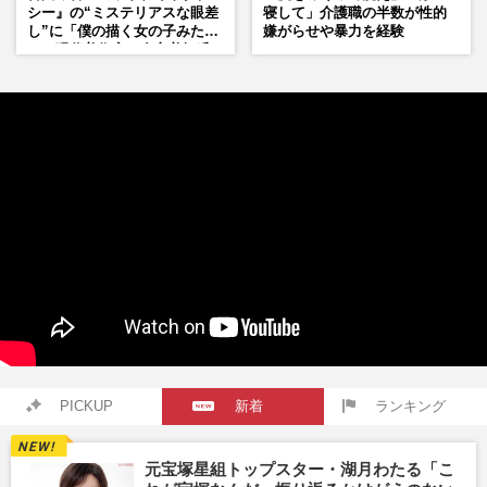
シー』の“ミステリアスな眼差
寝して」介護職の半数が性的
し”に「僕の描く女の子みた
嫌がらせや暴力を経験
い」現代美術家・奈良美智氏
もSNSで“公認”
PICKUP
新着
ランキング
元宝塚星組トップスター・湖月わたる「こ