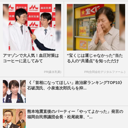
アマゾンで大人気！血圧対策は
“宝くじは運じゃなかった”当た
コーヒーに足してみて
る人の“共通点”を知っただけ
PR(森永乳業)
PR(合同会社デジタルファーム )
《「首相になってほしい」政治家ランキングTOP10》
石破茂氏、小泉進次郎氏らを抑...
熊本地震直後のパーティー「やってよかった」発言の
福岡自民県議団会長・松尾統章、“...