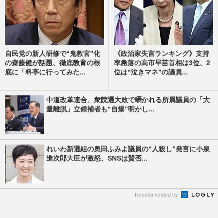
自民党の新人研修で“鬼教官”化
《政治家失言ランキング》支持
の齋藤健が話題、徹底教育の根
率急落の高市早苗首相は3位、2
底に「料亭に行ってみた...
位は“泣きマネ”の議員...
中道改革連合、衆院選大敗で囁かれる所属議員の「大
量離脱」立候補者も“自爆”明かし...
れいわ新選組の奥田ふみよ議員の“人殺し”発言に小泉
進次郎大臣が激怒、SNSは賛否...
Recommended by