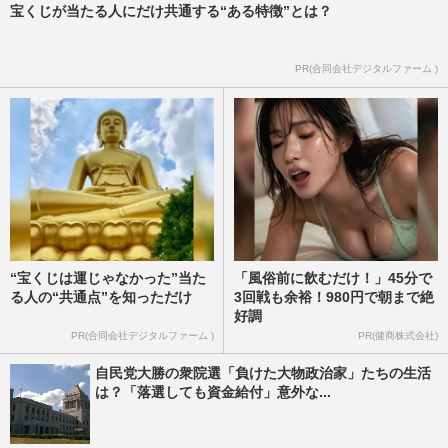
宝くじが当たる人にだけ共通する“ある特徴”とは？
PR(合同会社デジタルファーム )
“宝くじは運じゃなかった”当た
「風俗前に飲むだけ！」45分で
る人の“共通点”を知っただけ
3回戦も余裕！980円で朝まで絶
好調
PR(合同会社デジタルファーム )
PR(健商株式会社)
自民党大勝の衆院選「負けた大物政治家」たちの生活
は？「落選しても資金給付」意外な...