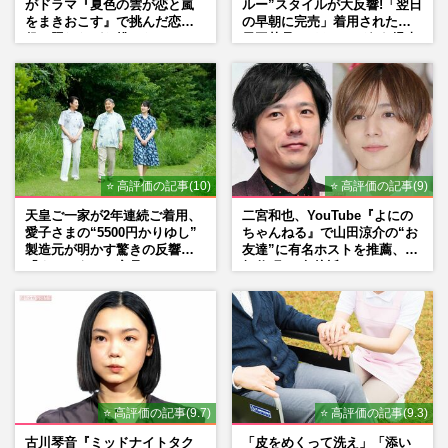
がドラマ『夏色の雲が恋と嵐
ルー”スタイルが大反響!「翌日
をまきおこす』で挑んだ恋人
の早朝に完売」着用された地
役、照れながら挑んだキュン
元工芸品のイヤリングが“爆売
シーン秘話
れ”
⭐ 高評価の記事(10)
⭐ 高評価の記事(9)
天皇ご一家が2年連続ご着用、
二宮和也、YouTube『よにの
愛子さまの“5500円かりゆし”
ちゃんねる』で山田涼介の“お
製造元が明かす驚きの反響
友達”に有名ホストを推薦、歌
「まさかうちの商品とは…」
舞伎町に“急接近”でファン
「関わらないで！」
⭐ 高評価の記事(9.7)
⭐ 高評価の記事(9.3)
古川琴音『ミッドナイトタク
「皮をめくって洗え」「添い