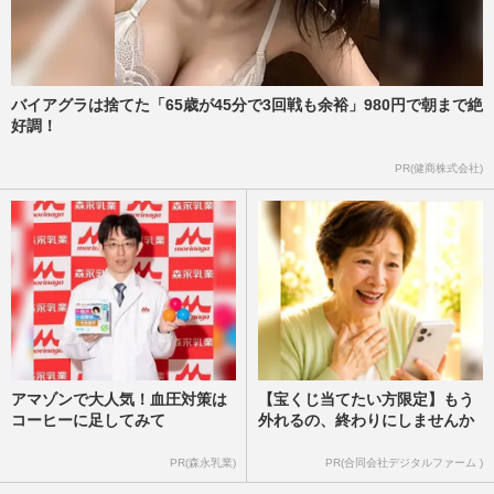
バイアグラは捨てた「65歳が45分で3回戦も余裕」980円で朝まで絶
好調！
PR(健商株式会社)
アマゾンで大人気！血圧対策は
【宝くじ当てたい方限定】もう
コーヒーに足してみて
外れるの、終わりにしませんか
PR(森永乳業)
PR(合同会社デジタルファーム )