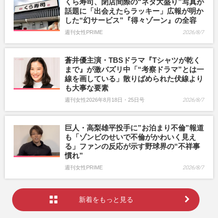
くら寿司、閉店間際の“ネタ大盛り”写真が
話題に「出会えたらラッキー」広報が明か
した“幻サービス”『得々ゾーン』の全容
週刊女性PRIME
2026/8/7
蒼井優主演・TBSドラマ『Tシャツが乾く
まで』が激バズリ中「“考察ドラマ”とは一
線を画している」散りばめられた伏線より
も大事な要素
週刊女性2026年8月18日・25日号
2026/8/7
巨人・高梨雄平投手に”お泊まり不倫”報道
も「ゾンビのせいで不倫がかわいく見え
る」ファンの反応が示す野球界の“不祥事
慣れ”
週刊女性PRIME
2026/8/7
新着をもっと見る