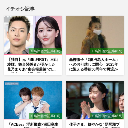
イチオシ記事
⭐ 高評価の記事(10)
⭐ 高評価の記事(8.5)
【独自】元『BE:FIRST』三山
黒柳徹子「2億円老人ホーム」
凌輝、舞台関係者が明かした
へのお引越しに関心 2025年
花乃まりあ“密会報道後”の呆
に迎える番組50周年で勇退か
れ発言と、『愛の不時着』の
劇場が答えた共演舞台の行方
⭐ 高評価の記事(10)
⭐ 高評価の記事(8.5)
『ACEes』浮所飛貴×深田竜生
佳子さま、鮮やかな“琵琶湖ブ