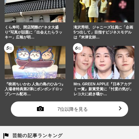
くら寿司、閉店間際の“ネタ大盛
滝沢秀明、ジャニーズ社員に「企画
り”写真が話題に「出会えたらラッ
5つ出して」目指すビジネスモデル
キー」広報が明…
は『米津玄師…
『映画ちいかわ 人魚の島のひみつ』
Mrs. GREEN APPLE『日本アカデ
入場者特典第2弾にボンボンドロッ
ミー賞』新賞受賞に「忖度の気が」
プシール配布…
レコ大に続き囁か…
7位以降を見る
芸能の記事ランキング