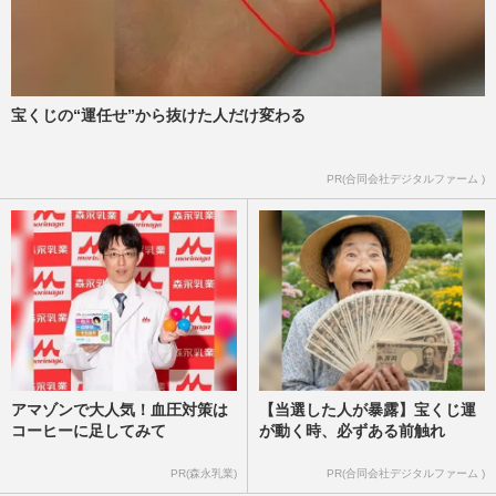
おかずクラブと同期のニューヨーク
「NSC15期芸人やりたい」
週刊女性PRIME
2016/1/4
宝くじの“運任せ”から抜けた人だけ変わる
PR(合同会社デジタルファーム )
アマゾンで大人気！血圧対策は
【当選した人が暴露】宝くじ運
コーヒーに足してみて
が動く時、必ずある前触れ
PR(森永乳業)
PR(合同会社デジタルファーム )