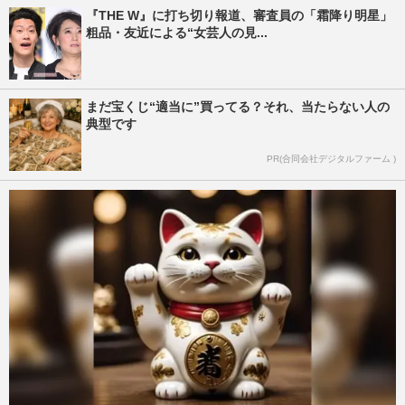
『THE W』に打ち切り報道、審査員の「霜降り明星」
粗品・友近による“女芸人の見...
まだ宝くじ“適当に”買ってる？それ、当たらない人の
典型です
PR(合同会社デジタルファーム )