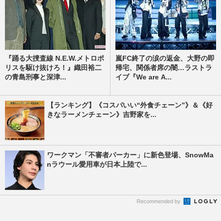
『踊る大捜査線 N.E.W.メトロポ
嵐FC終了の涙の返金、大野の即
リスを駆け抜けろ！』織田裕二
帰宅、関係者席の闇…ラストラ
の青島刑事と深津...
イブ『We are A...
【ランキング】《コスパいい“外食チェーン”》＆《好
きなラーメンチェーン》吉野家を...
ワークマン「不審者パーカー」に新色登場、SnowMa
nラウール愛用車が日本上陸で...
Recommended by