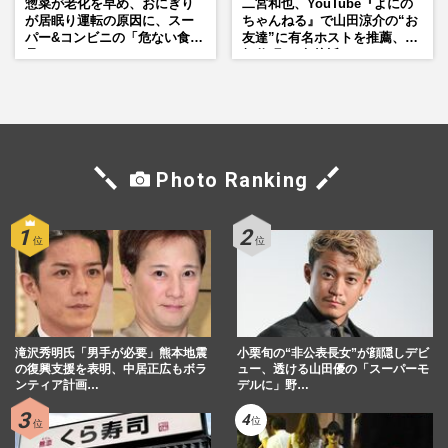
惣菜が老化を早め、おにぎり
二宮和也、YouTube『よにの
が居眠り運転の原因に、スー
ちゃんねる』で山田涼介の“お
パー&コンビニの「危ない食
友達”に有名ホストを推薦、歌
品」
舞伎町に“急接近”でファン
「関わらないで！」
Photo Ranking
滝沢秀明氏「男手が必要」熊本地震
小栗旬の“非公表長女”が顔隠しデビ
の復興支援を表明、中居正広もボラ
ュー、透ける山田優の「スーパーモ
ンティア計画…
デルに」野…