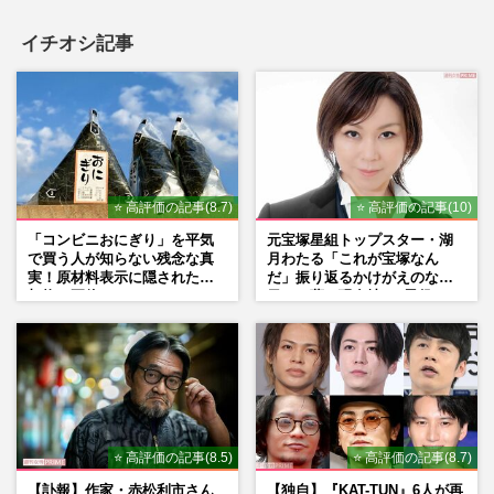
イチオシ記事
⭐ 高評価の記事(8.7)
⭐ 高評価の記事(10)
「コンビニおにぎり」を平気
元宝塚星組トップスター・湖
で買う人が知らない残念な真
月わたる「これが宝塚なん
実！原材料表示に隠された添
だ」振り返るかけがえのない
加物の正体
日々、夢の現在地と“男役”へ
の思い
⭐ 高評価の記事(8.5)
⭐ 高評価の記事(8.7)
【訃報】作家・赤松利市さん
【独自】『KAT-TUN』6人が再