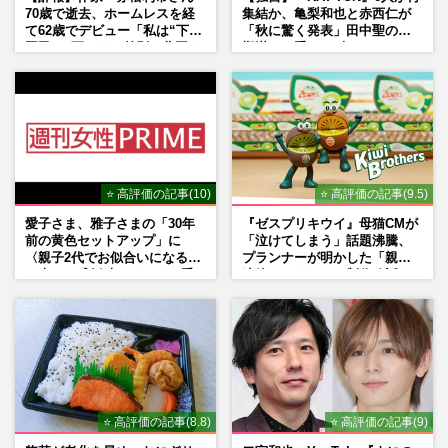
70歳で逝去、ホームレスを経
集結か、亀梨和也と赤西仁が
て62歳でデビュー「私は“下級
「秋に驚く発表」田中聖の刑
国民”。死ぬまで差別と貧困を
期満了と重なる“匂わせ”では
書き続けます」壮絶人生
ない理由
⭐ 高評価の記事(10)
⭐ 高評価の記事(9.5)
愛子さま、雅子さまの「30年
『ゼスプリキウイ』母猫CMが
前の黄色セットアップ」に
「泣けてしまう」話題沸騰、
〈親子2代でお似合いになる〉
プランナーが明かした「親に
の声、ご成婚時のドレスも手
連絡したくなる」制作秘話
がけた森英恵さんとの絆
⭐ 高評価の記事(8.8)
⭐ 高評価の記事(9)