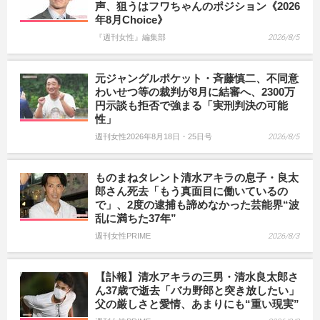
声、狙うはフワちゃんのポジション《2026
年8月Choice》
『週刊女性』編集部
2026/8/5
元ジャングルポケット・斉藤慎二、不同意
わいせつ等の裁判が8月に結審へ、2300万
円示談も拒否で強まる「実刑判決の可能
性」
週刊女性2026年8月18日・25日号
2026/8/5
ものまねタレント清水アキラの息子・良太
郎さん死去「もう真面目に働いているの
で」、2度の逮捕も諦めなかった芸能界“波
乱に満ちた37年”
週刊女性PRIME
2026/8/3
【訃報】清水アキラの三男・清水良太郎さ
ん37歳で逝去「バカ野郎と突き放したい」
父の厳しさと愛情、あまりにも“重い現実”