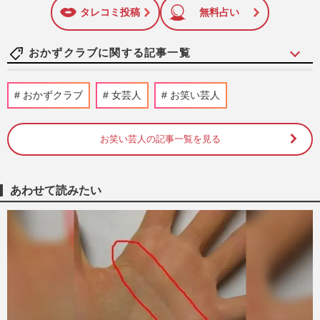
に追加
タレコミ投稿
無料占い
おかずクラブに関する記事一覧
《リバウンド芸能人しくじりダイエット》
おかずクラブ
女芸人
お笑い芸人
餅田コシヒカリも成功した高タンパク質ダ
イエット「MEC法」は要注…
週刊女性2023年11月14日号
2023/11/7
お笑い芸人の記事一覧を見る
＜おかずクラブ＞オカリナがCDを100枚買
ってしまう男性グループ、知ってる？
あわせて読みたい
週刊女性2017年11月7日号
2017/10/29
オカリナ 中居には「チョコ渡さない。ま
た大炎上しちゃう」
週刊女性2016年2月23日号
2016/2/12