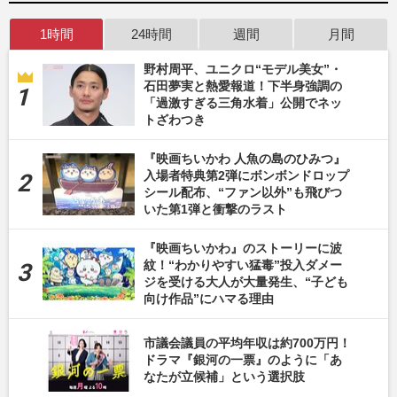
1時間
24時間
週間
月間
野村周平、ユニクロ“モデル美女”・
石田夢実と熱愛報道！下半身強調の
「過激すぎる三角水着」公開でネッ
トざわつき
『映画ちいかわ 人魚の島のひみつ』
入場者特典第2弾にボンボンドロップ
シール配布、“ファン以外”も飛びつ
いた第1弾と衝撃のラスト
『映画ちいかわ』のストーリーに波
紋！“わかりやすい猛毒”投入ダメー
ジを受ける大人が大量発生、“子ども
向け作品”にハマる理由
市議会議員の平均年収は約700万円！
ドラマ『銀河の一票』のように「あ
なたが立候補」という選択肢