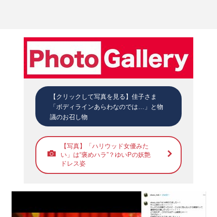
【クリックして写真を見る】佳子さま
「ボディラインあらわなのでは…」と物
議のお召し物
【写真】「ハリウッド女優みた
い」は“褒めハラ”？ゆいPの妖艶
ドレス姿