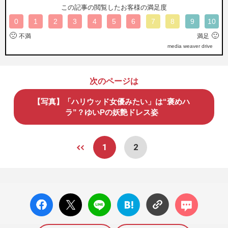
この記事の閲覧したお客様の満足度
0
1
2
3
4
5
6
7
8
9
10
🙁
🙂
不満
満足
media weaver drive
次のページは
【写真】「ハリウッド女優みたい」は“褒めハ
ラ”？ゆいPの妖艶ドレス姿
1
2
facebo
X ポス
LINE
はてな
コメン
ok い
ト
ブック
ト
いね
マーク