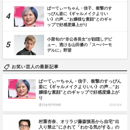
ぱーてぃーちゃん・信子、衝撃のす
っぴん姿に《ギャルメイクよりい
い》の声…“お嬢様な素顔”とのギャ
ップで好感度爆上がり
小栗旬の“非公表長女”が顔隠しデビ
ュー、透ける山田優の「スーパーモ
デルに」野望
お笑い芸人の最新記事
ぱーてぃーちゃん・信子、衝撃のすっぴん
姿に《ギャルメイクよりいい》の声…“お
嬢様な素顔”とのギャップで好感度爆上が
り
週刊女性PRIME
2026/8/6
村重杏奈、オリラジ藤森慎吾から自宅“出
入り禁止”にされて「わかる気がする」の