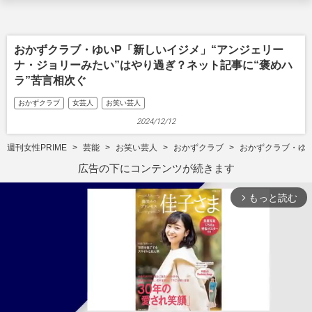
おかずクラブ・ゆいP「新しいイジメ」“アンジェリー
ナ・ジョリーみたい”はやり過ぎ？ネット記事に“褒めハ
ラ”苦言相次ぐ
おかずクラブ
女芸人
お笑い芸人
2024/12/12
週刊女性PRIME
芸能
お笑い芸人
おかずクラブ
おかずクラブ・ゆい
広告の下にコンテンツが続きます
もっと読む
arrow_forward_ios