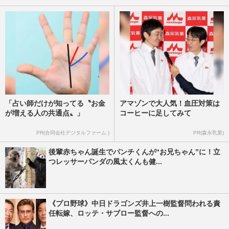
「占い師だけが知ってる〝お金
アマゾンで大人気！血圧対策は
が増える人の共通点〟」
コーヒーに足してみて
PR(合同会社デジタルファーム )
PR(森永乳業)
後輩赤ちゃん誕生でパンチくんが“お兄ちゃん”に！立
つレッサーパンダの風太くんも健...
《プロ野球》中日ドラゴンズ井上一樹監督問われる責
任転嫁、ロッテ・サブロー監督への...