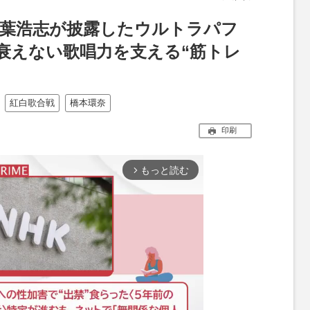
z稲葉浩志が披露したウルトラパフ
衰えない歌唱力を支える“筋トレ
紅白歌合戦
橋本環奈
印刷
もっと読む
arrow_forward_ios