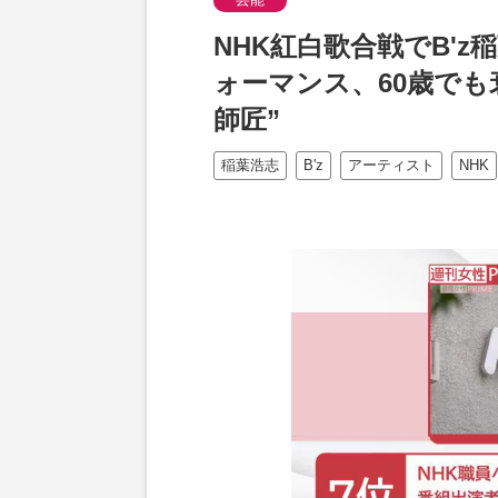
NHK紅白歌合戦でB'
ォーマンス、60歳でも
師匠”
稲葉浩志
B'z
アーティスト
NHK