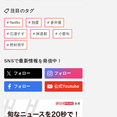
注目のタグ
Netflix
熱愛
蒼井優
広瀬すず
林遣都
小栗旬
野村周平
SNSで最新情報を発信中！
フォロー
フォロー
フォロー
公式Youtube