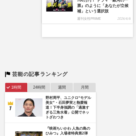
700万円！ ドラマ『銀河の一
票』のように「あなたが立候
補」という選択肢
週刊女性PRIME
2026/6/8
芸能の記事ランキング
1時間
24時間
週間
月間
野村周平、ユニクロ“モデル
美女”・石田夢実と熱愛報
道！下半身強調の「過激す
ぎる三角水着」公開でネッ
トざわつき
『映画ちいかわ 人魚の島の
ひみつ』入場者特典第2弾