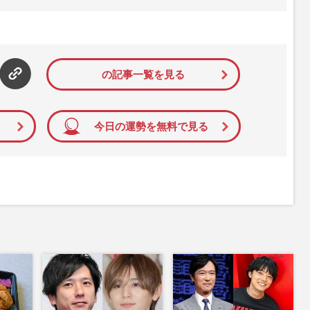
た女性週刊誌。芸能ゴシップや事件、皇室の話題、感動ドキュメン
発信している。2017年12月12日号で「眞子さま嫁ぎ先の“義
」報道をスクープ。この一報から約2か月後、宮内庁は結婚延期を
雑誌ジャーナリズム賞」大賞を受賞した。毎週火曜日発売。
の記事一覧を見る
今日の運勢を無料で見る