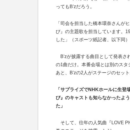
ってもB'zだろう。
「司会を担当した橋本環奈さんがヒ
び』の主題歌を担当しています。1
した」（スポーツ紙記者、以下同）
B'zが披露する曲目として発表さ
の1曲だけ。本番会場とは別のスタ
あと、B'zの2人がステージのセッ
「サプライズでNHKホールに生登
び』のキャストも知らなかったよう
た」
そして、往年の人気曲『LOVE PHA