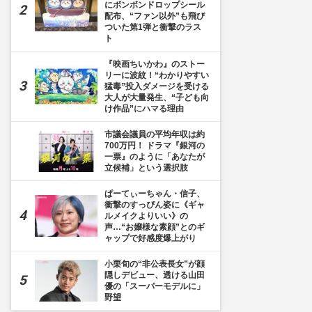
にボンボンドロップシール
配布、“ファン以外”も飛び
ついた第1弾と衝撃のラス
ト
『映画ちいかわ』のストー
リーに波紋！“わかりやすい
猛毒”投入ダメージを受ける
大人が大量発生、“子ども向
け作品”にハマる理由
市議会議員の平均年収は約
700万円！ ドラマ『銀河の
一票』のように「あなたが
立候補」という選択肢
ぱーてぃーちゃん・信子、
衝撃のすっぴん姿に《ギャ
ルメイクよりいい》の
声…“お嬢様な素顔”とのギ
ャップで好感度爆上がり
小栗旬の“非公表長女”が顔
隠しデビュー、透ける山田
優の「スーパーモデルに」
野望