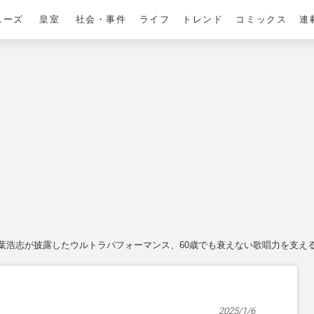
ニーズ
皇室
社会・事件
ライフ
トレンド
コミックス
連
z稲葉浩志が披露したウルトラパフォーマンス、60歳でも衰えない歌唱力を支える
2025/1/6