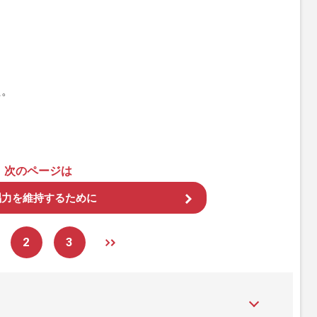
た。
次のページは
唱力を維持するために
2
3