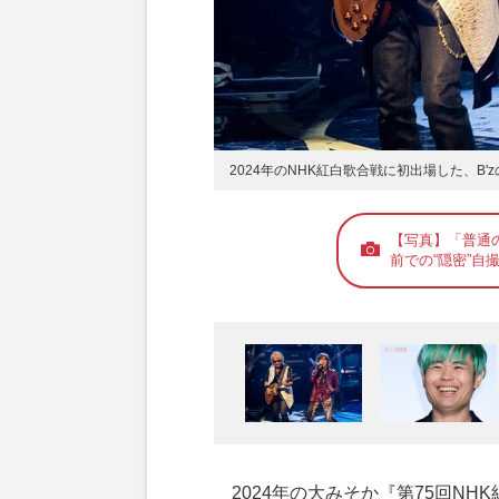
2024年のNHK紅白歌合戦に初出場した、B
【写真】「普通の
前での“隠密”自
2024年の大みそか『第75回NH