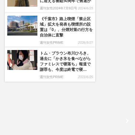
に迎える番組50周年で勇退か
週刊女性2024年7月9日号
2024/6/25
《千葉市》路上喫煙「禁止区
域」拡大を発表も喫煙所の設
置は「0」、分煙対策の行方を
自治体に直撃
週刊女性PRIME
2026/5/27
トム・ブラウン布川ひろき、
過去に「かき氷を食べながら
ファミレスで寝落ち」報道で
謝罪も、今度は終電で寝…
週刊女性PRIME
2023/6/29