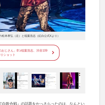
'zの松本孝弘（左）と稲葉浩志（紅白公式Xより）
おじさん」B’z稲葉浩志、渋谷109
撮りショット
K紅白歌合戦』の話題をかっさらったのは、なんとい