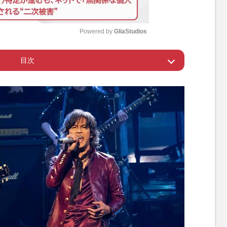
Powered by 
GliaStudios
目次
M
u
でマイクが入らず
t
e
“師匠”とは？