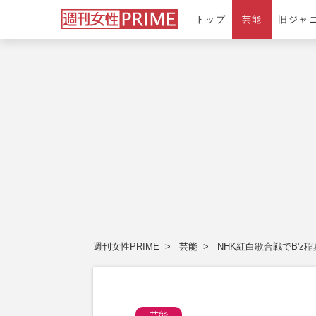
トップ
芸能
旧ジャ
週刊女性PRIME
芸能
NHK紅白歌合戦でB'
芸能