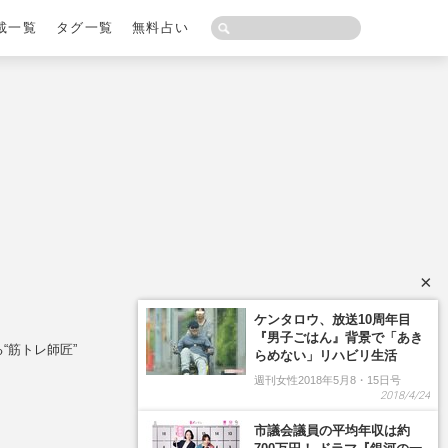
載一覧
タグ一覧
無料占い
×
ケンタロウ、放送10周年目
『男子ごはん』背景で「あき
“筋トレ師匠”
らめない」リハビリ生活
週刊女性2018年5月8・15日号
2018/4/24
市議会議員の平均年収は約