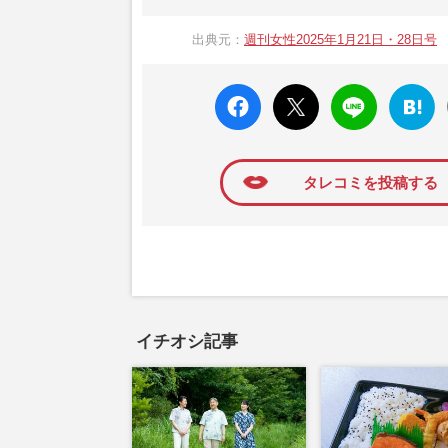
1957年3月6日に日本で最初に創刊され
ト、美容・健康・グルメ・占いに関する情報を
出典元：
週刊女性2025年1月21日・28日号
母”が抱える400万円超の“借金トラブル”
発表。同記事は2018年の「編集者が選ぶ
faceboo
X ポス
LINE
はてな
k いい
ト
ブック
ね
マーク
に追加
タレコミを投稿する
イチオシ記事