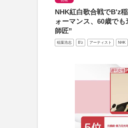
NHK紅白歌合戦でB'
ォーマンス、60歳でも
師匠”
稲葉浩志
B'z
アーティスト
NHK