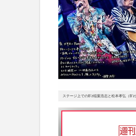
ステージ上でのB’z稲葉浩志と松本孝弘（B’