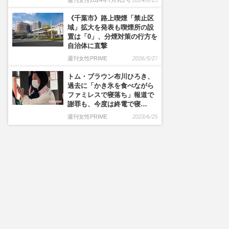
週刊女性2024年7月9日号
2024/6/25
《千葉市》路上喫煙「禁止区
域」拡大を発表も喫煙所の設
置は「0」、分煙対策の行方を
自治体に直撃
週刊女性PRIME
2026/5/27
トム・ブラウン布川ひろき、
過去に「かき氷を食べながら
ファミレスで寝落ち」報道で
謝罪も、今度は終電で寝…
週刊女性PRIME
2023/6/29