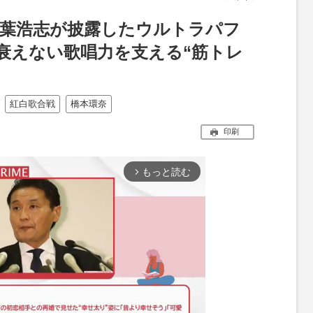
z稲葉浩志が披露したウルトラパフ
衰えない歌唱力を支える“筋トレ
紅白歌合戦
橋本環奈
印刷
もっと読む
arrow_forward_ios