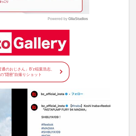
Powered by 
GliaStudios
M
u
t
e
通のおじさん」B’z稲葉浩志、
での“隠密”自撮りショット