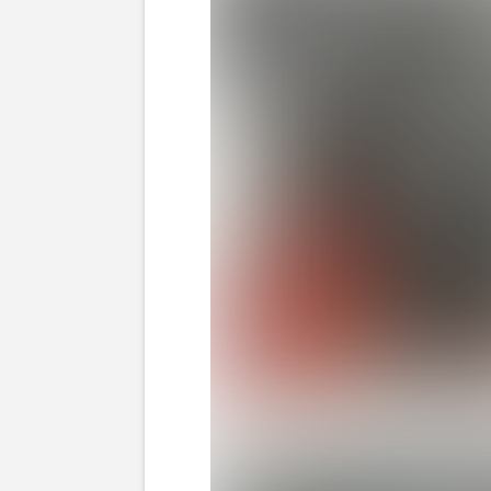
B’z稲葉浩志（オフィシャルHPより）