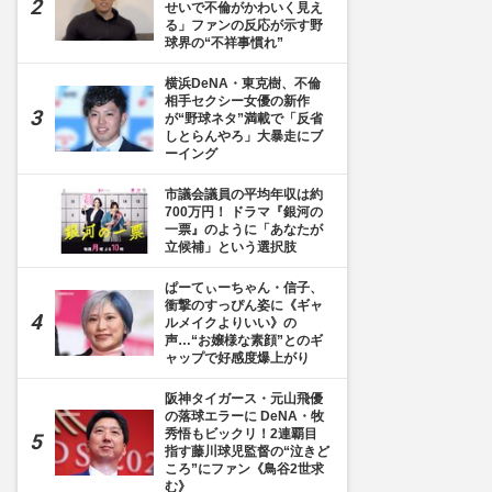
せいで不倫がかわいく見え
る」ファンの反応が示す野
球界の“不祥事慣れ”
横浜DeNA・東克樹、不倫
相手セクシー女優の新作
が“野球ネタ”満載で「反省
しとらんやろ」大暴走にブ
ーイング
市議会議員の平均年収は約
700万円！ ドラマ『銀河の
一票』のように「あなたが
立候補」という選択肢
ぱーてぃーちゃん・信子、
衝撃のすっぴん姿に《ギャ
ルメイクよりいい》の
声…“お嬢様な素顔”とのギ
ャップで好感度爆上がり
阪神タイガース・元山飛優
の落球エラーに DeNA・牧
秀悟もビックリ！2連覇目
指す藤川球児監督の“泣きど
ころ”にファン《鳥谷2世求
む》