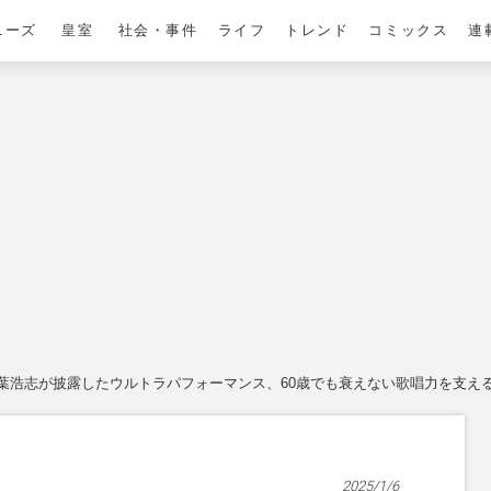
ニーズ
皇室
社会・事件
ライフ
トレンド
コミックス
連
z稲葉浩志が披露したウルトラパフォーマンス、60歳でも衰えない歌唱力を支える
2025/1/6