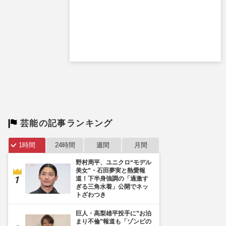
芸能の記事ランキング
1時間
24時間
週間
月間
野村周平、ユニクロ“モデル
美女”・石田夢実と熱愛報
道！下半身強調の「過激す
ぎる三角水着」公開でネッ
トざわつき
巨人・高梨雄平投手に”お泊
まり不倫”報道も「ゾンビの