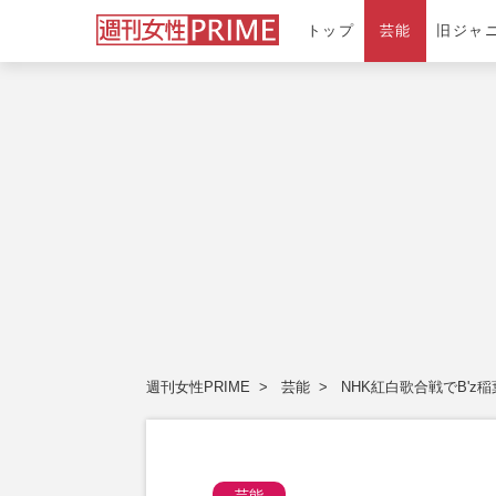
トップ
芸能
旧ジャ
週刊女性PRIME
芸能
NHK紅白歌合戦でB'
芸能