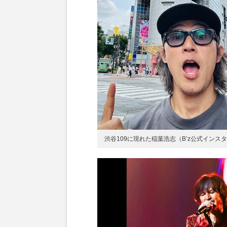
渋谷109に現れた稲葉浩志（B’z公式インス