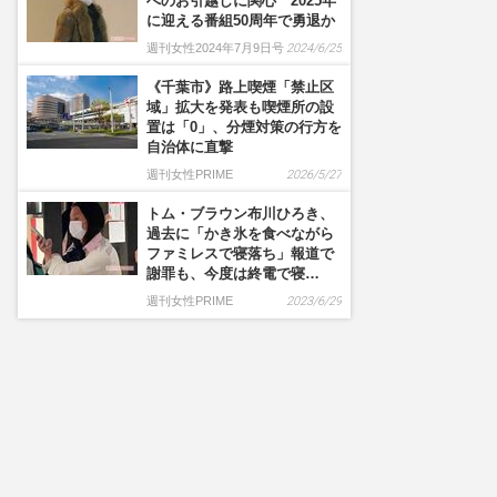
へのお引越しに関心 2025年
に迎える番組50周年で勇退か
週刊女性2024年7月9日号
2024/6/25
《千葉市》路上喫煙「禁止区
域」拡大を発表も喫煙所の設
置は「0」、分煙対策の行方を
自治体に直撃
週刊女性PRIME
2026/5/27
トム・ブラウン布川ひろき、
過去に「かき氷を食べながら
ファミレスで寝落ち」報道で
謝罪も、今度は終電で寝…
週刊女性PRIME
2023/6/29