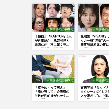
⭐ 高評価の記事(8.7)
⭐ 高評価の記
【独自】『KAT-TUN』6人
飯沼愛『VIVANT
が再集結か、亀梨和也と
ッカー役“降板”の
赤西仁が「秋に驚く発
新事務所所属の裏に
表」田中聖の刑期満了と
た堺雅人マネージャ
重なる“匂わせ”ではない
「後押し」
理由
⭐ 高評価の記事(9.3)
⭐ 高評価の記
「皮をめくって洗え」
古川琴音『ミッドナ
「添い寝して」介護職の
タクシー』の“ミス
半数が性的嫌がらせや暴
スな眼差し”に「僕
力を経験
女の子みたい」現代
家・奈良美智氏もS
で“公認”