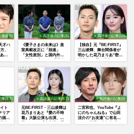
事(8.5)
⭐ 高評価の記事(9)
⭐ 高評価の記事(10)
』天才ハ
《愛子さまの未来は》皇
【独自】元『BE:FIRST』
一方、
室典範改正に「拙速」
三山凌輝、舞台関係者が
あっ
「女性差別」と国内外か
明かした花乃まりあ“密会
ーの
ら異論…残された「再改
報道後”の呆れ発言と、
正」の道
『愛の不時着』の劇場が
答えた共演舞台の行方
事(9.7)
⭐ 高評価の記事(8.7)
⭐ 高評価の記事(9)
イト
元BE:FIRST・三山凌輝は
二宮和也、YouTube『よ
テリア
花乃まりあと『愛の不時
にのちゃんねる』で山田
の描く
着』大阪公演も出演、趣
涼介の“お友達”に有名ホ
美術
里はドラマ『大空港』番
ストを推薦、歌舞伎町
NS
宣行脚に「メンタル強す
に“急接近”でファン「関
ぎ」の実情
わらないで！」