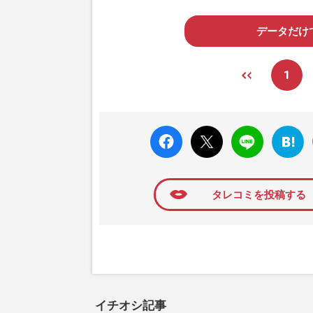
データだけ
1
faceboo
X ポス
LINE
はてな
k いい
ト
ブック
ね
マーク
に追加
タレコミを投稿する
イチオシ記事