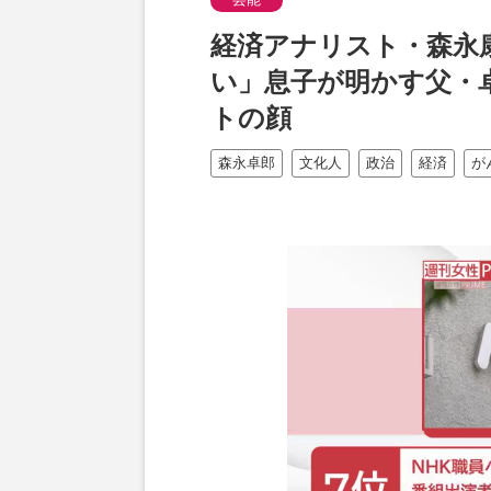
経済アナリスト・森永
い」息子が明かす父・
トの顔
森永卓郎
文化人
政治
経済
が