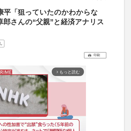
康平「狙っていたのかわからな
卓郎さんの“父親”と経済アナリス
ん
印刷
もっと読む
arrow_forward_ios