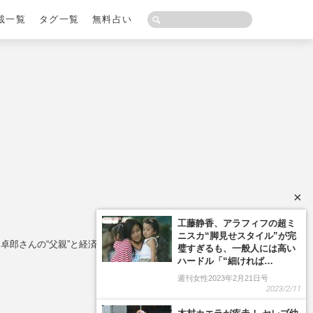
載一覧
タグ一覧
無料占い
×
工藤静香、アラフィフの超ミ
ニスカ“脚見せスタイル”が完
卓郎さんの“父親”と経済アナリストの顔
璧すぎるも、一般人には高い
ハードル「“細ければ…
週刊女性2023年2月21日号
2023/2/11