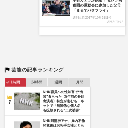
木村カエラが疾走！ セレブ幼
稚園の運動会に参加した父母
「まるでバタフライ」
週刊女性2017年10月31日号
2017/10/17
芸能の記事ランキング
1時間
24時間
週間
月間
NHK職員への性加害で“出
禁”食らった〈5年前の番組
出演者〉特定が進むも、ネ
ットで「無関係な個人名」
も拡散される“二次被害”
NHK阿部渉アナ、局内不倫
発覚後はお相手女性ととも