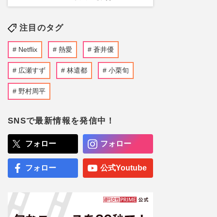
注目のタグ
Netflix
熱愛
蒼井優
広瀬すず
林遣都
小栗旬
野村周平
SNSで最新情報を発信中！
フォロー
フォロー
フォロー
公式Youtube