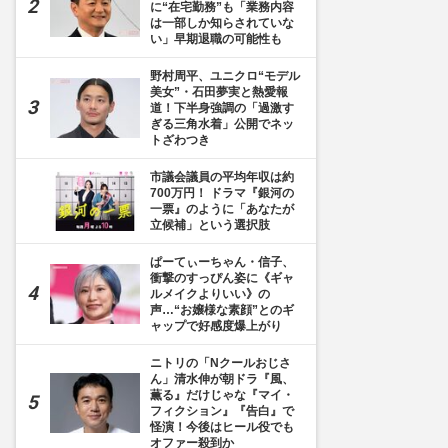
に“在宅勤務”も「業務内容
は一部しか知らされていな
い」早期退職の可能性も
野村周平、ユニクロ“モデル
美女”・石田夢実と熱愛報
道！下半身強調の「過激す
ぎる三角水着」公開でネッ
トざわつき
市議会議員の平均年収は約
700万円！ ドラマ『銀河の
一票』のように「あなたが
立候補」という選択肢
ぱーてぃーちゃん・信子、
衝撃のすっぴん姿に《ギャ
ルメイクよりいい》の
声…“お嬢様な素顔”とのギ
ャップで好感度爆上がり
ニトリの「Nクールおじさ
ん」清水伸が朝ドラ『風、
薫る』だけじゃな『マイ・
フィクション』『告白』で
怪演！今後はヒール役でも
オファー殺到か