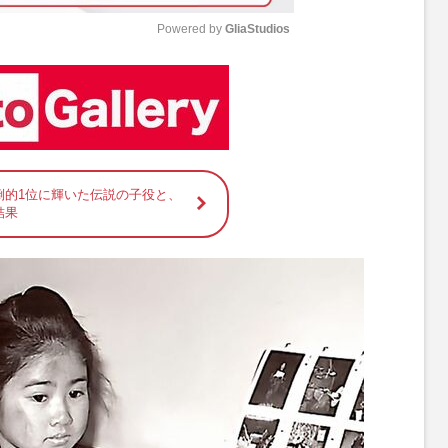
Powered by 
GliaStudios
M
u
t
e
倒的1位に輝いた伝説の子役と、
結果