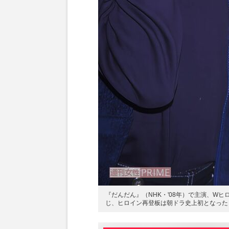
『だんだん』（NHK・'08年）で主演、W
じ、ヒロイン再登板は朝ドラ史上初となった