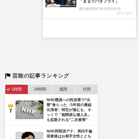
「まるでバタフライ」
週刊女性2017年10月31日号
2017/10/17
芸能の記事ランキング
1時間
24時間
週間
月間
NHK職員への性加害で“出
禁”食らった〈5年前の番組
出演者〉特定が進むも、ネ
ットで「無関係な個人名」
も拡散される“二次被害”
NHK阿部渉アナ、局内不倫
発覚後はお相手女性ととも