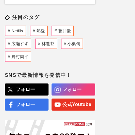
注目のタグ
Netflix
熱愛
蒼井優
広瀬すず
林遣都
小栗旬
野村周平
SNSで最新情報を発信中！
フォロー
フォロー
フォロー
公式Youtube