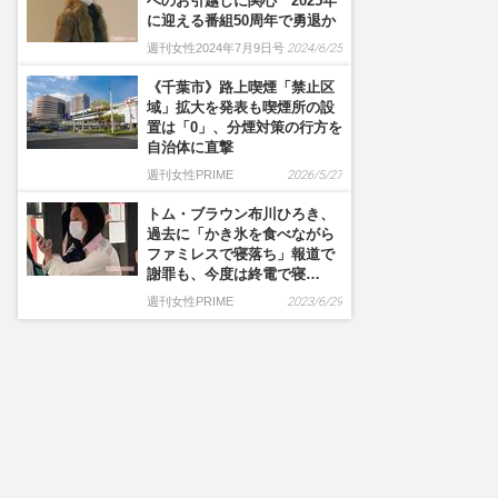
へのお引越しに関心 2025年
に迎える番組50周年で勇退か
週刊女性2024年7月9日号
2024/6/25
《千葉市》路上喫煙「禁止区
域」拡大を発表も喫煙所の設
置は「0」、分煙対策の行方を
自治体に直撃
週刊女性PRIME
2026/5/27
トム・ブラウン布川ひろき、
過去に「かき氷を食べながら
ファミレスで寝落ち」報道で
謝罪も、今度は終電で寝…
週刊女性PRIME
2023/6/29