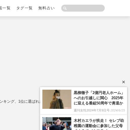
載一覧
タグ一覧
無料占い
×
黒柳徹子「2億円老人ホーム」
へのお引越しに関心 2025年
ランキング、1位に選ばれた伝説的作品
に迎える番組50周年で勇退か
週刊女性2024年7月9日号
2024/6/25
木村カエラが疾走！ セレブ幼
稚園の運動会に参加した父母