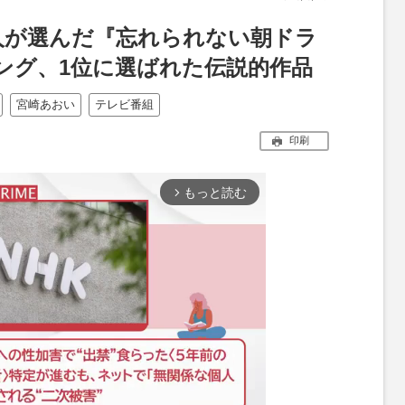
00人が選んだ『忘れられない朝ドラ
ング、1位に選ばれた伝説的作品
宮崎あおい
テレビ番組
印刷
もっと読む
arrow_forward_ios