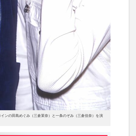
ヒロインの田島めぐみ（三倉茉奈）と一条のぞみ（三倉佳奈）を演