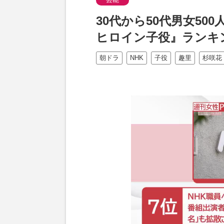
30代から50代男女5
ヒロイン子役』ランキ
朝ドラ
NHK
子役
趣里
杉咲花