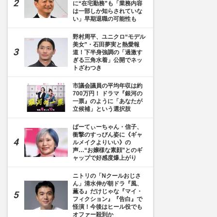
に“在宅勤務”も「業務内容
は一部しか知らされていな
い」早期退職の可能性も
野村周平、ユニクロ“モデル
美女”・石田夢実と熱愛報
道！下半身強調の「過激す
ぎる三角水着」公開でネッ
トざわつき
市議会議員の平均年収は約
700万円！ ドラマ『銀河の
一票』のように「あなたが
立候補」という選択肢
ぱーてぃーちゃん・信子、
衝撃のすっぴん姿に《ギャ
ルメイクよりいい》の
声…“お嬢様な素顔”とのギ
ャップで好感度爆上がり
ニトリの「Nクールおじさ
ん」清水伸が朝ドラ『風、
薫る』だけじゃな『マイ・
フィクション』『告白』で
怪演！今後はヒール役でも
オファー殺到か