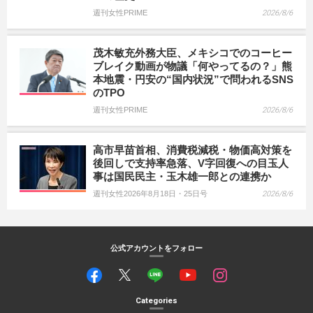
週刊女性PRIME
2026/8/6
茂木敏充外務大臣、メキシコでのコーヒー
ブレイク動画が物議「何やってるの？」熊
本地震・円安の“国内状況”で問われるSNS
のTPO
週刊女性PRIME
2026/8/6
高市早苗首相、消費税減税・物価高対策を
後回しで支持率急落、V字回復への目玉人
事は国民民主・玉木雄一郎との連携か
週刊女性2026年8月18日・25日号
2026/8/6
公式アカウントをフォロー
Categories