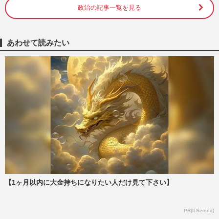
政治の記事一覧を見る
【参院選】山尾志桜里＆杉田水脈、落選は
過去の“問題行動”が影響か「不倫疑惑」と
「裏金事件」戻らぬ信頼
週刊女性PRIME
2025/7/22
あわせて読みたい
参院選・山尾志桜里『小5男子』と「女性
天皇と選択的夫婦別姓」やり取りで“やら
せ説”が浮上に大反論！拭…
週刊女性PRIME
2025/7/9
山尾志桜里氏が無所属出馬を表明、再び
の“ダンマリ会見”に「全く客観視できてな
い」国民の不信感爆発
週刊女性PRIME
2025/7/3
【1ヶ月以内に大金持ちになりたい人だけ見て下さい】
国民民主党の玉木雄一郎代表、山尾志桜里
はNGで須藤元気はOK「会見同席」ダブル
スタンダードに疑問の声
PR(Il Sereno)
週刊女性PRIME
2025/6/19