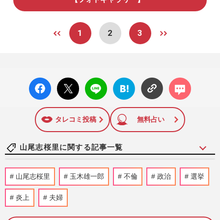
1
2
3
facebo
X ポス
LINE
はてな
コメン
ok い
ト
ブック
ト
いね
マーク
に追加
タレコミ投稿
無料占い
山尾志桜里に関する記事一覧
元衆議院議員の山尾志桜里氏、高市早苗首
山尾志桜里
玉木雄一郎
不倫
政治
選挙
相への“媚びを売るな”批判に激怒…自身の
境遇を重ね合わせての“…
炎上
夫婦
週刊女性PRIME
2025/10/31