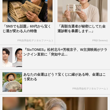
「SNSでも話題」60代から宝く
「高額当選者が秘密にしてた金
じ運が変わる人の特徴
運診断を暴露します...」
PR(合同会社デジタルファーム )
PR(Il Sereno)
『SixTONES』松村北斗×芳根京子、W主演映画がクラ
ンクイン直前に「突如中止...
あなたの金運はどう？宝くじに縁がある時、金運はこ
う変わる
PR(合同会社デジタルファーム )