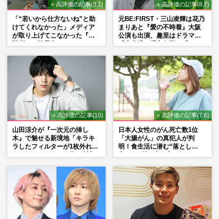
⭐ 高評価の記事(8.1)
⭐ 高評価の記事(8.7)
「“若いから仕方ないね”と助
元BE:FIRST・三山凌輝は花乃
けてくれなかった」メディア
まりあと『愛の不時着』大阪
が取り上げてこなかった『避
公演も出演、趣里はドラマ
難所での性暴力』
『大空港』番宣行脚に「メン
タル強すぎ」の実情
⭐ 高評価の記事(10)
⭐ 高評価の記事(7.6)
山田涼介が『一次元の挿し
日本人女性のがん死亡数1位
木』で魅せる新境地「キラキ
「大腸がん」の真犯人が判
ラしたフィルターが1枚外れて
明！食生活に潜む“落とし
くれたら」アイドル像を封印
穴”との付き合い方
した覚悟