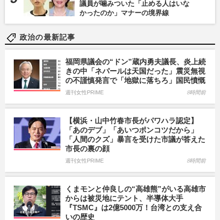
議員が噛みついた「止める人はいな
かったのか」マナーの境界線
政治の最新記事
福岡県議会の“ドン”蔵内勇夫議長、炎上続
きの中「ネパールは天国だった」震災無視
の不謹慎発言で「地獄に落ちろ」国民憤慨
週刊女性PRIME
8時間前
【横浜・山中竹春市長がパワハラ認定】
「あのデブ」「あいつポンコツだから」
「人間のクズ」暴言を受けた市議が答えた
市長の裏の顔
週刊女性PRIME
8時間前
くまモンと仲良しの“高雄熊”がいる高雄市
からは被災地にテント、半導体大手
『TSMC』は2億5000万！台湾との支え合
いの歴史