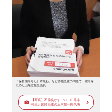
「保育園落ちた日本死ね」など待機児童の問題で一躍名を
広めた山尾志桜里議員
【写真】不倫臭がすごい…山尾志
桜里と国民民主の玉木雄一郎代表