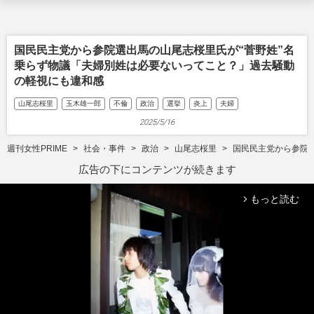
国民民主党から参院選出馬の山尾志桜里氏が“菅野姓”名
乗らず物議「夫婦別姓は必要ないってこと？」過去騒動
の軽視にも違和感
山尾志桜里
玉木雄一郎
不倫
政治
選挙
炎上
夫婦
2025/5/16
週刊女性PRIME
社会・事件
政治
山尾志桜里
国民民主党から参院
広告の下にコンテンツが続きます
もっと読む
arrow_forward_ios