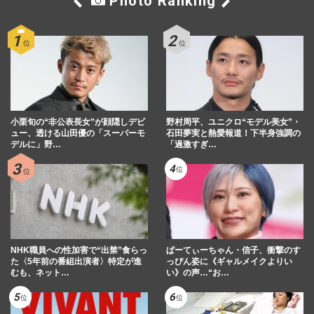
Photo Ranking
小栗旬の“非公表長女”が顔隠しデビ
野村周平、ユニクロ“モデル美女”・
ュー、透ける山田優の「スーパーモ
石田夢実と熱愛報道！下半身強調の
デルに」野…
「過激すぎ…
NHK職員への性加害で“出禁”食らっ
ぱーてぃーちゃん・信子、衝撃のす
た〈5年前の番組出演者〉特定が進
っぴん姿に《ギャルメイクよりい
むも、ネット…
い》の声…“お…