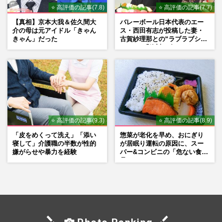
⭐ 高評価の記事(7.8)
⭐ 高評価の記事(7.7)
【真相】京本大我＆佐久間大
バレーボール日本代表のエー
介の母は元アイドル「きゃん
ス・西田有志が投稿した妻・
きゃん」だった
古賀紗理那との“ラブラブショ
ット”に「絶対に今じゃない」
「空気読んで」ネット上で批
判殺到の理由
⭐ 高評価の記事(9.3)
⭐ 高評価の記事(8.9)
「皮をめくって洗え」「添い
惣菜が老化を早め、おにぎり
寝して」介護職の半数が性的
が居眠り運転の原因に、スー
嫌がらせや暴力を経験
パー&コンビニの「危ない食
品」