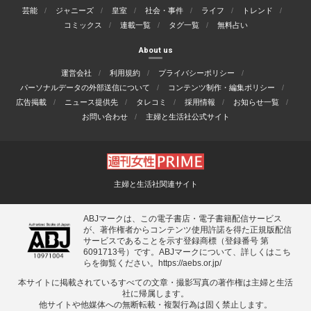
芸能
ジャニーズ
皇室
社会・事件
ライフ
トレンド
コミックス
連載一覧
タグ一覧
無料占い
About us
運営会社
利用規約
プライバシーポリシー
パーソナルデータの外部送信について
コンテンツ制作・編集ポリシー
広告掲載
ニュース提供先
タレコミ
採用情報
お知らせ一覧
お問い合わせ
主婦と生活社公式サイト
主婦と生活社関連サイト
ABJマークは、この電子書店・電子書籍配信サービス
が、著作権者からコンテンツ使用許諾を得た正規版配信
サービスであることを示す登録商標（登録番号 第
6091713号）です。ABJマークについて、詳しくはこち
らを御覧ください。
https://aebs.or.jp/
本サイトに掲載されているすべての⽂章・撮影写真の著作権は主婦と⽣活
社に帰属します。
他サイトや他媒体への無断転載・複製⾏為は固く禁⽌します。