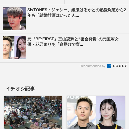
SixTONES・ジェシー、綾瀬はるかとの熱愛報道から2
年も「結婚計画はいったん...
元『BE:FIRST』三山凌輝と“密会発覚”の元宝塚女
優・花乃まりあ「命懸けで育...
Recommended by
イチオシ記事