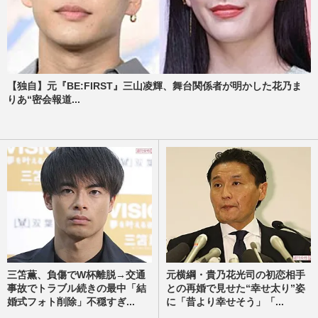
【独自】元『BE:FIRST』三山凌輝、舞台関係者が明かした花乃ま
りあ“密会報道...
三笘薫、負傷でW杯離脱→交通
元横綱・貴乃花光司の初恋相手
事故でトラブル続きの最中「結
との再婚で見せた“幸せ太り”姿
婚式フォト削除」不穏すぎ...
に「昔より幸せそう」「...