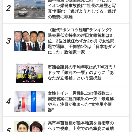
イオン爆発事故後に“社長の経歴と写
真”削除で「逃げようとしてる」逃げ
の態勢に非難
《歴代“ポンコツ総理”ランキング》
過去最低支持率の岸田文雄首相は3
位、2位は就任わずか2か月で女性問
題で退陣、圧倒的1位は「日本をダメ
にした」政治家一家
市議会議員の平均年収は約700万円！
ドラマ『銀河の一票』のように「あ
なたが立候補」という選択肢
女性トイレ「男性以上の便器数に」
国交省案に批判噴出の一方「最適解
やろ」注目が集まった“女性用小便
器”
高市早苗首相が熊本地震を自衛隊の
ヘリで視察、上空での合掌姿に蓮舫