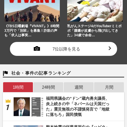
《TBS日曜劇場『VIVANT』》8時間
乳がんステージ4のYouTuberミミポ
3万円で「別班」を募集！詐欺の声
ポ「腫瘍が皮膚から飛び出してき
も「求人は事実…
た」34歳で余命…
7位以降を見る
社会・事件の記事ランキング
1時間
24時間
週間
月間
福岡県議会の“ドン”蔵内勇夫議長、
炎上続きの中「ネパールは天国だっ
た」震災無視の不謹慎発言で「地獄
に落ちろ」国民憤慨
熊本地震で従業員死亡の『ハビタ』