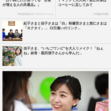
が増える人の共通点〟」
コーヒーに足してみて
PR(合同会社デジタルファーム )
PR(森永乳業)
紀子さまと佳子さまは「白」秋篠宮さまと悠仁さまは
「ネクタイ」…《2日違いのリンク...
佳子さま、“いちごワンピ”を大人リメイク！「ねぇ
ね」叔母・黒田清子さんから学んだ...