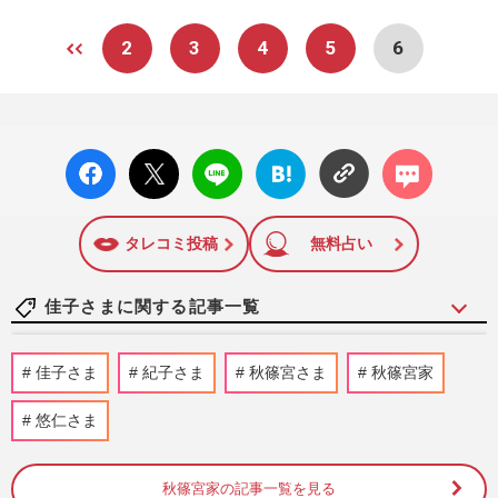
2
3
4
5
6
facebo
X ポス
LINE
はてな
コメン
ok い
ト
ブック
ト
いね
マーク
に追加
タレコミ投稿
無料占い
佳子さまに関する記事一覧
《佳子さまの歩み》皇室典範改正案の成立
佳子さま
紀子さま
秋篠宮さま
秋篠宮家
に天皇陛下、愛子さまらの考えは？疑問が
渦巻く中、秋篠宮さまに期…
悠仁さま
週刊女性2026年8月11日号
2026/8/2
秋篠宮家の記事一覧を見る
佳子さま、御殿場の高校馬術大会に“大人