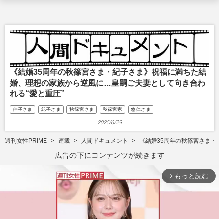
《結婚35周年の秋篠宮さま・紀子さま》祝福に満ちた結
婚、理想の家族から逆風に…皇嗣ご夫妻として向き合わ
れる“愛と重圧”
佳子さま
紀子さま
秋篠宮さま
秋篠宮家
悠仁さま
2025/6/29
週刊女性PRIME
連載
人間ドキュメント
《結婚35周年の秋篠宮さま・
広告の下にコンテンツが続きます
もっと読む
arrow_forward_ios