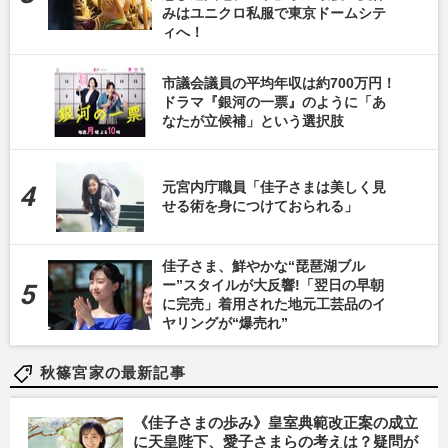
みはユニクロ私服で東京ドームシテ
ィへ！
市議会議員の平均年収は約700万円！
ドラマ『銀河の一票』のように「あ
なたが立候補」という選択肢
元宮内庁職員「佳子さまは美しく見
せる術を身につけておられる」
佳子さま、鮮やかな“琵琶湖ブル
ー”スタイルが大反響!「翌日の早朝
に完売」着用された地元工芸品のイ
ヤリングが“爆売れ”
秋篠宮家の最新記事
《佳子さまの歩み》皇室典範改正案の成立
に天皇陛下、愛子さまらの考えは？疑問が