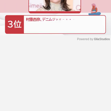
Powered by 
GliaStudios
M
u
t
e