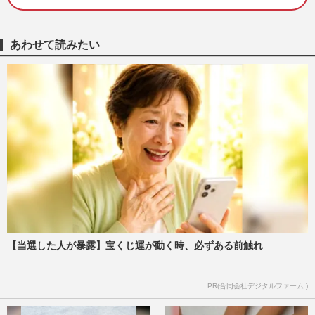
モノトーンスタイル”で登場…耳元を彩る
「3300円の藍染イヤリング…
週刊女性PRIME
2026/8/1
あわせて読みたい
《佳子さまの歩み》愛子さまや佳子さまが
結婚後も残るのに「夫と子は一般人」…皇
室典範改正案に潜む“あま…
週刊女性2026年7月28日・8月4日号
2026/7/19
愛子さまと佳子さまのパールとおそろいヘ
アで「姉妹コーデ」と天皇家と秋篠宮家が
茶会で見せた「絆のリンク…
週刊女性PRIME
2026/7/16
【当選した人が暴露】宝くじ運が動く時、必ずある前触れ
《佳子さまの歩み》「皇族として親しまれ
ていることが重要」国民から見守られてき
た佳子さまが持つ、一般人…
PR(合同会社デジタルファーム )
週刊女性2026年7月21日号
2026/7/12