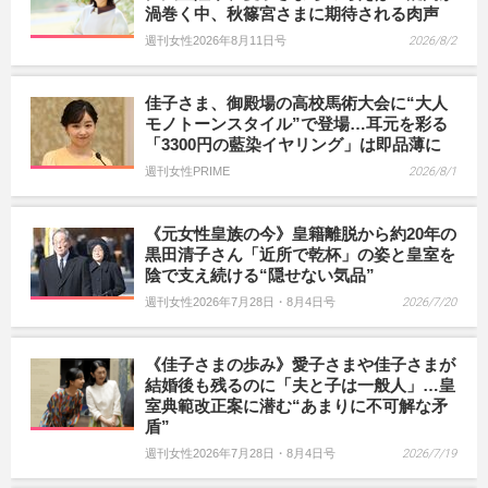
渦巻く中、秋篠宮さまに期待される肉声
週刊女性2026年8月11日号
2026/8/2
佳子さま、御殿場の高校馬術大会に“大人
モノトーンスタイル”で登場…耳元を彩る
「3300円の藍染イヤリング」は即品薄に
週刊女性PRIME
2026/8/1
《元女性皇族の今》皇籍離脱から約20年の
黒田清子さん「近所で乾杯」の姿と皇室を
陰で支え続ける“隠せない気品”
週刊女性2026年7月28日・8月4日号
2026/7/20
《佳子さまの歩み》愛子さまや佳子さまが
結婚後も残るのに「夫と子は一般人」…皇
室典範改正案に潜む“あまりに不可解な矛
盾”
週刊女性2026年7月28日・8月4日号
2026/7/19