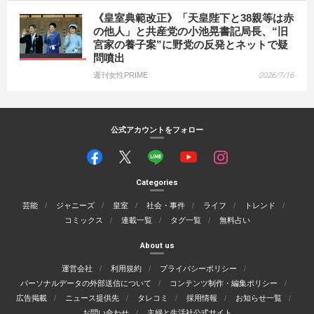
《皇室典範改正》「天皇陛下と38親等は赤
の他人」と共産党の小池晃書記局長、“旧
宮家の養子案”に野党の反発とネットで疑
問噴出
週刊女性PRIME
2026/7/16
公式アカウントをフォロー
Categories
芸能
ジャニーズ
皇室
社会・事件
ライフ
トレンド
コミックス
連載一覧
タグ一覧
無料占い
About us
運営会社
利用規約
プライバシーポリシー
パーソナルデータの外部送信について
コンテンツ制作・編集ポリシー
広告掲載
ニュース提供先
タレコミ
採用情報
お知らせ一覧
お問い合わせ
主婦と生活社公式サイト