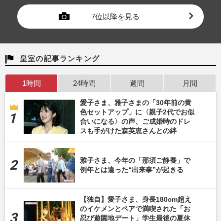
7位以降を見る
皇室の記事ランキング
1時間
24時間
週間
月間
愛子さま、雅子さまの「30年前の黄
色セットアップ」に〈親子2代でお似
合いになる〉の声、ご成婚時のドレ
スも手がけた森英恵さんとの絆
雅子さま、今年の「那須ご静養」で
例年とは違った“出来事”が起きる
【独自】愛子さま、身長180cm超え
のイケメンとペアで満喫された「お
忍び遊園地デート」学生最後の夏休