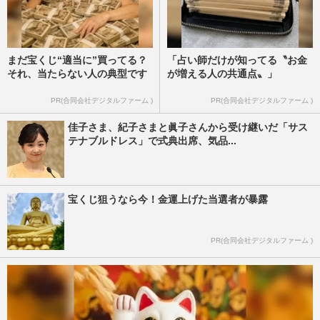
まだ宝くじ“適当に”買ってる？
「占い師だけが知ってる〝お金
それ、当たらない人の典型です
が増える人の共通点〟」
PR(合同会社デジタルファーム )
PR(合同会社デジタルファーム )
佳子さま、紀子さまと眞子さんから受け継いだ「サス
テナブルドレス」で式典出席、気品...
宝くじ狙うなら今！金運上げた当選者が暴露
PR(合同会社デジタルファーム )