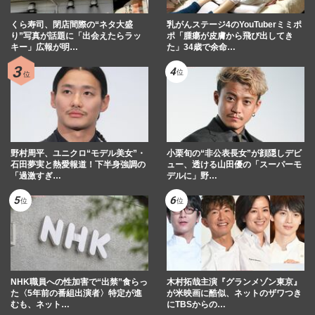
くら寿司、閉店間際の“ネタ大盛
乳がんステージ4のYouTuberミミポ
り”写真が話題に「出会えたらラッ
ポ「腫瘍が皮膚から飛び出してき
キー」広報が明…
た」34歳で余命…
野村周平、ユニクロ“モデル美女”・
小栗旬の“非公表長女”が顔隠しデビ
石田夢実と熱愛報道！下半身強調の
ュー、透ける山田優の「スーパーモ
「過激すぎ…
デルに」野…
NHK職員への性加害で“出禁”食らっ
木村拓哉主演『グランメゾン東京』
た〈5年前の番組出演者〉特定が進
が米映画に酷似、ネットのザワつき
むも、ネット…
にTBSからの…