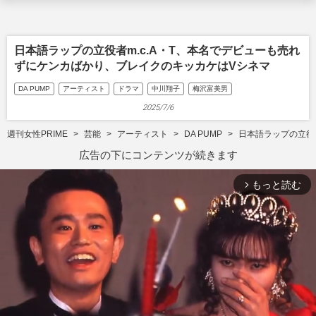
日本語ラップの立役者m.c.A・T、本名でデビューも売れ
ずにケンカばかり、ブレイクのキッカケはVシネマ
DA PUMP
アーティスト
ドラマ
中川翔子
梅沢富美男
2025/7/6
週刊女性PRIME
芸能
アーティスト
DA PUMP
日本語ラップの立役
広告の下にコンテンツが続きます
もっと読む
arrow_forward_ios