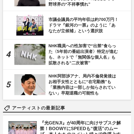
野球界の“不祥事慣れ”
市議会議員の平均年収は約700万円！
ドラマ『銀河の一票』のように「あ
なたが立候補」という選択肢
NHK職員への性加害で“出禁”食らっ
た〈5年前の番組出演者〉特定が進む
も、ネットで「無関係な個人名」も
拡散される“二次被害”
NHK阿部渉アナ、局内不倫発覚後は
お相手女性とともに“在宅勤務”も
「業務内容は一部しか知らされてい
ない」早期退職の可能性も
アーティストの最新記事
『光GENJI』が40周年に向けサブスク解
禁！BOOWYにSPEEDも“復活”のムー