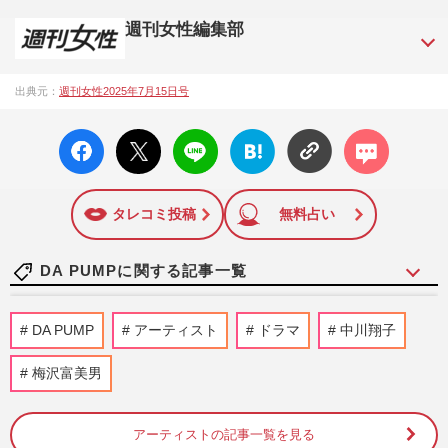
週刊女性編集部
1957年3月6日に日本で最初に創刊された女性週刊誌。芸能ゴ
出典元：
週刊女性2025年7月15日号
シップや事件、皇室の話題、感動ドキュメント、美容・健
康・グルメ・占いに関する情報を発信している。2017年12月
facebo
X ポス
LINE
はてな
コメン
12日号で「眞子さま嫁ぎ先の“義母”が抱える400万円超の“借金
ok い
ト
ブック
ト
トラブル”」報道をスクープ。この一報から約2か月後、宮内庁
いね
マーク
は結婚延期を発表。同記事は2018年の「編集者が選ぶ雑誌ジ
に追加
ャーナリズム賞」大賞を受賞した。毎週火曜日発売。
タレコミ投稿
無料占い
DA PUMPに関する記事一覧
元DA PUMPのYUKINARIが「彦摩呂かと
DA PUMP
アーティスト
ドラマ
中川翔子
思った」RIZAPでダイエット成功から7年
後の姿に驚き、リバウンドの切実…
梅沢富美男
週刊女性PRIME
2025/7/10
アーティストの記事一覧を見る
ダウンタウン・浜田雅功『ごぶごぶフェ