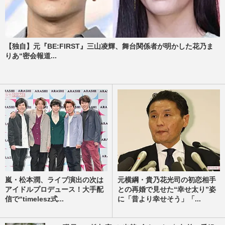
【独自】元『BE:FIRST』三山凌輝、舞台関係者が明かした花乃ま
りあ“密会報道...
嵐・松本潤、ライブ演出の次は
元横綱・貴乃花光司の初恋相手
アイドルプロデュース！大手配
との再婚で見せた“幸せ太り”姿
信で“timelesz式...
に「昔より幸せそう」「...