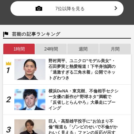
7位以降を見る
芸能の記事ランキング
1時間
24時間
週間
月間
野村周平、ユニクロ“モデル美女”・
石田夢実と熱愛報道！下半身強調の
「過激すぎる三角水着」公開でネッ
トざわつき
横浜DeNA・東克樹、不倫相手セクシ
ー女優の新作が“野球ネタ”満載で
「反省しとらんやろ」大暴走にブー
イング
巨人・高梨雄平投手に”お泊まり不
倫”報道も「ゾンビのせいで不倫がか
わいく見える」ファンの反応が示す