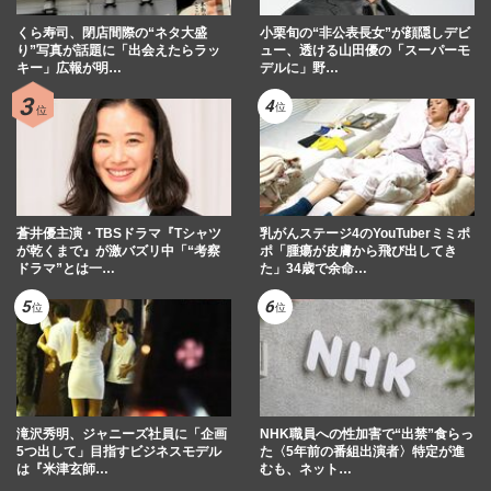
くら寿司、閉店間際の“ネタ大盛
小栗旬の“非公表長女”が顔隠しデビ
り”写真が話題に「出会えたらラッ
ュー、透ける山田優の「スーパーモ
キー」広報が明…
デルに」野…
蒼井優主演・TBSドラマ『Tシャツ
乳がんステージ4のYouTuberミミポ
が乾くまで』が激バズリ中「“考察
ポ「腫瘍が皮膚から飛び出してき
ドラマ”とは一…
た」34歳で余命…
滝沢秀明、ジャニーズ社員に「企画
NHK職員への性加害で“出禁”食らっ
5つ出して」目指すビジネスモデル
た〈5年前の番組出演者〉特定が進
は『米津玄師…
むも、ネット…