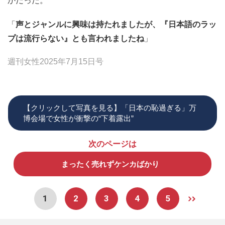
かだった。
「
声とジャンルに興味は持たれましたが、『日本語のラッ
プは流行らない』とも言われましたね
」
週刊女性2025年7月15日号
【クリックして写真を見る】「日本の恥過ぎる」万
博会場で女性が衝撃の“下着露出”
次のページは
まったく売れずケンカばかり
1
2
3
4
5