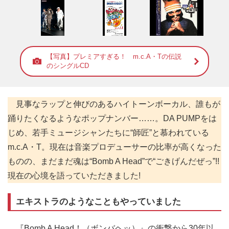
【写真】プレミアすぎる！ m.c.A・Tの伝説
のシングルCD
見事なラップと伸びのあるハイトーンボーカル、誰もが
踊りたくなるようなポップナンバー……。DA PUMPをは
じめ、若手ミュージシャンたちに“師匠”と慕われている
m.c.A・T。現在は音楽プロデューサーの比率が高くなった
ものの、まだまだ魂は“Bomb A Head”で“ごきげんだぜっ”!!
現在の心境を語っていただきました!
エキストラのようなこともやっていました
『Bomb A Head！（ボンバヘッ）』の衝撃から30年以