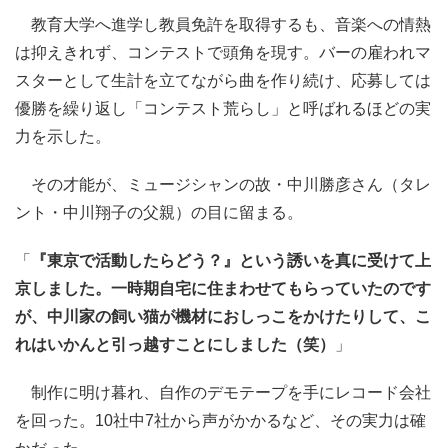
教育大学へ進学し教員免許を取得するも、音楽への情熱
は抑えきれず、コンテストで頭角を現す。バーの雇われマ
スターとして生計を立てながら曲を作り続け、応募しては
優勝を繰り返し「コンテスト荒らし」と呼ばれるほどの実
力を示した。
その才能が、ミュージシャンの故・中川勝彦さん（タレ
ント・中川翔子の父親）の目に留まる。
「
『東京で活動したらどう？』という誘いを真に受けて上
京しました。一時期自宅に住まわせてもらっていたのです
が、中川家の飼い猫が機材におしっこをかけたりして、こ
れはいかんと引っ越すことにしました（笑）
」
制作に明け暮れ、自作のデモテープを手にレコード会社
を回った。10社中7社から声がかかるなど、その実力は確