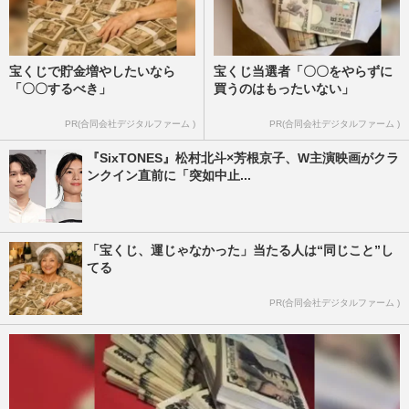
宝くじで貯金増やしたいなら
宝くじ当選者「〇〇をやらずに
「〇〇するべき」
買うのはもったいない」
PR(合同会社デジタルファーム )
PR(合同会社デジタルファーム )
『SixTONES』松村北斗×芳根京子、W主演映画がクラ
ンクイン直前に「突如中止...
「宝くじ、運じゃなかった」当たる人は“同じこと”し
てる
PR(合同会社デジタルファーム )