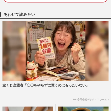
ス』に参加予定で物議「そんなに早く復帰
するの？」ドクターストップ…
週刊女性PRIME
2025/3/18
あわせて読みたい
DA PUMP・ISSA「何かの審判かと思った
ら…」『ノンストップ！』生放送出演に視
聴者困惑、金髪丸刈り脱却の…
週刊女性PRIME
2025/3/4
元DA PUMPのYUKINARIがクラファンに
続きラーメン店経営を巡りトラブル、引き
継いだ新オーナーが独占告白「…
週刊女性PRIME
2023/12/3
宝くじ当選者「〇〇をやらずに買うのはもったいない」
『DA PUMP』ISSA、08年のケガで右足に
入れた28cmのボルトの検査か、通院姿を
キャッチするも私服があまりに…
PR(合同会社デジタルファーム )
週刊女性2023年4月18日号
2023/4/4