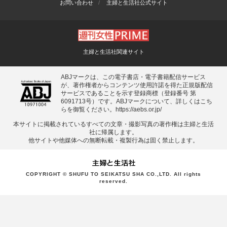
お問い合わせ
主婦と生活社公式サイト
主婦と生活社関連サイト
ABJマークは、この電子書店・電子書籍配信サービス
が、著作権者からコンテンツ使用許諾を得た正規版配信
サービスであることを示す登録商標（登録番号 第
6091713号）です。ABJマークについて、詳しくはこち
らを御覧ください。
https://aebs.or.jp/
本サイトに掲載されているすべての⽂章・撮影写真の著作権は主婦と⽣活
社に帰属します。
他サイトや他媒体への無断転載・複製⾏為は固く禁⽌します。
COPYRIGHT © SHUFU TO SEIKATSU SHA CO.,LTD. All rights
reserved.