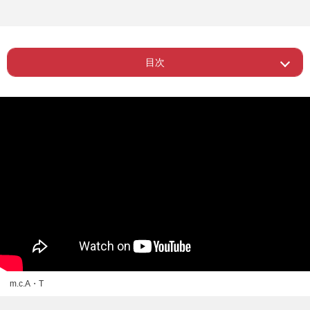
目次
ー エキストラのようなこともやってい
Page 1
ました
Page 2
ー 最初はめちゃくちゃディスられた
ー m.c.A・Tだったらいい曲を作ってく
Page 3
れるんじゃないかと
Page 4
ー 求められるのは本当にありがたい
m.c.A・T