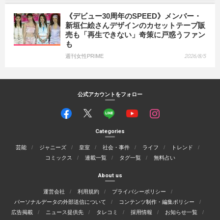
《デビュー30周年のSPEED》メンバー・
新垣仁絵さんデザインのカセットテープ販
売も「再生できない」奇策に戸惑うファン
も
週刊女性PRIME
2026/8/5
公式アカウントをフォロー
Categories
芸能
ジャニーズ
皇室
社会・事件
ライフ
トレンド
コミックス
連載一覧
タグ一覧
無料占い
About us
運営会社
利用規約
プライバシーポリシー
パーソナルデータの外部送信について
コンテンツ制作・編集ポリシー
広告掲載
ニュース提供先
タレコミ
採用情報
お知らせ一覧