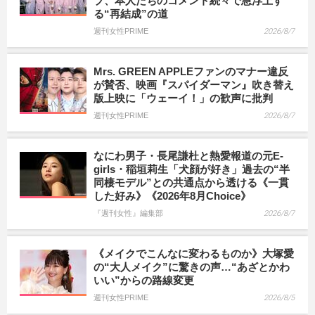
ブ、本人たちのコメント続々で急浮上す
る“再結成”の道
週刊女性PRIME
2026/8/7
Mrs. GREEN APPLEファンのマナー違反
が賛否、映画『スパイダーマン』吹き替え
版上映に「ウェーイ！」の歓声に批判
週刊女性PRIME
2026/8/7
なにわ男子・長尾謙杜と熱愛報道の元E-
girls・稲垣莉生「犬顔が好き」過去の“半
同棲モデル”との共通点から透ける《一貫
した好み》《2026年8月Choice》
『週刊女性』編集部
2026/8/7
《メイクでこんなに変わるものか》大塚愛
の“大人メイク”に驚きの声…“あざとかわ
いい”からの路線変更
週刊女性PRIME
2026/8/5