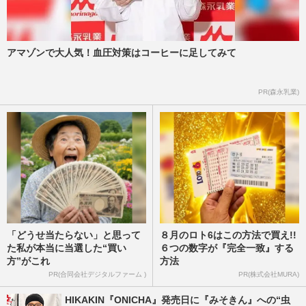
アマゾンで大人気！血圧対策はコーヒーに足してみて
PR(森永乳業)
「どうせ当たらない」と思って
８月のロト6はこの方法で買え!!
た私が本当に当選した“買い
６つの数字が『完全一致』する
方”がこれ
方法
PR(合同会社デジタルファーム )
PR(株式会社MURA)
HIKAKIN『ONICHA』発売日に『みそきん』への“虫