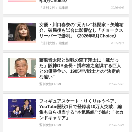
年8月Choice》
『週刊女性』編集部
2026/8/5
女優・川口春奈の“元カレ”格闘家・矢地祐
介、破局後も試合に影響なし「チョークス
リーパーで勝利」《2026年8月Choice》
『週刊女性』編集部
2026/8/3
藤浪晋太郎と対戦の森下翔太に「嫌だっ
た」阪神OB会長・掛布雅之危惧する巨人
との優勝争い、1985年V戦士との“決定的
な違い”
週刊女性PRIME
2026/7/31
フィギュアスケート・りくりゅうペア、
YouTube開設1日で登録者10万人突破、編
集も自ら担当する“本気路線”で挑む「セカ
ンドキャリア」
週刊女性PRIME
2026/7/30