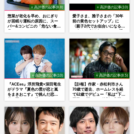
⭐ 高評価の記事(8.8)
⭐ 高評価の記事(10)
惣菜が老化を早め、おにぎり
愛子さま、雅子さまの「30年
が居眠り運転の原因に、スー
前の黄色セットアップ」に
パー&コンビニの「危ない食
〈親子2代でお似合いになる〉
品」
の声、ご成婚時のドレスも手
がけた森英恵さんとの絆
⭐ 高評価の記事(10)
⭐ 高評価の記事(8.5)
『ACEes』浮所飛貴×深田竜生
【訃報】作家・赤松利市さん
がドラマ『夏色の雲が恋と嵐
70歳で逝去、ホームレスを経
をまきおこす』で挑んだ恋人
て62歳でデビュー「私は“下級
役、照れながら挑んだキュン
国民”。死ぬまで差別と貧困を
シーン秘話
書き続けます」壮絶人生