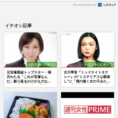
Recommended by
イチオシ記事
⭐ 高評価の記事(10)
⭐ 高評価の記事(9.7)
元宝塚星組トップスター・湖
古川琴音『ミッドナイトタク
月わたる「これが宝塚なん
シー』の“ミステリアスな眼差
だ」振り返るかけがえのない
し”に「僕の描く女の子みた
日々、夢の現在地と“男役”へ
い」現代美術家・奈良美智氏
の思い
もSNSで“公認”