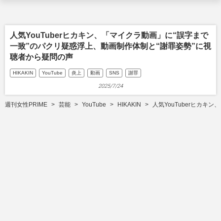
人気YouTuberヒカキン、「マイクラ動画」に“誤字まで
一致”のパクリ疑惑浮上、動画制作体制と“謝罪姿勢”に視
聴者から疑問の声
HIKAKIN
YouTube
炎上
動画
SNS
謝罪
2025/7/24
週刊女性PRIME
芸能
YouTube
HIKAKIN
人気YouTuberヒカ