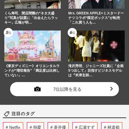
くら寿司、閉店間際の“ネタ大盛
Mrs. GREEN APPLE×ミスタードー
り”写真が話題に「出会えたらラッ
ナツコラボ“限定ボックス”が転売
キー」広報が明…
「これ買う人も…
《東京ディズニー》オリエンタルラ
滝沢秀明、ジャニーズ社員に「企画
ンドが“増収報告”「満足度は比例し
5つ出して」目指すビジネスモデル
ていない」…
は『米津玄師…
7位以降を見る
注目のタグ
Netflix
熱愛
蒼井優
広瀬すず
林遣都