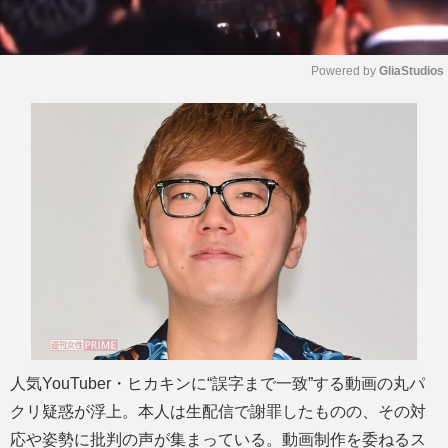
Powered by 
GliaStudios
M
u
t
e
人気YouTuber・ヒカキンに“誤字まで一致”する動画の丸パ
クリ疑惑が浮上。本人は生配信で謝罪したものの、その対
応や姿勢に批判の声が集まっている。動画制作を委ねるス