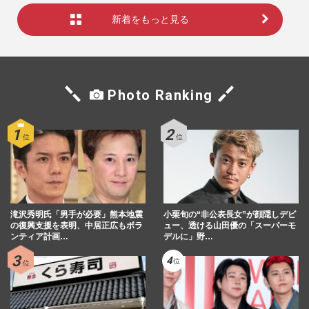
新着をもっと見る
Photo Ranking
滝沢秀明氏「男手が必要」熊本地震
小栗旬の“非公表長女”が顔隠しデビ
の復興支援を表明、中居正広もボラ
ュー、透ける山田優の「スーパーモ
ンティア計画…
デルに」野…