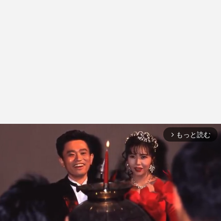
もっと読む
arrow_forward_ios