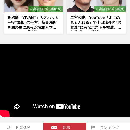
⭐ 高評価の記事(8.5)
⭐ 高評価の記事(9)
飯沼愛『VIVANT』天才ハッカ
二宮和也、YouTube『よにの
ー役“降板”の一方、新事務所
ちゃんねる』で山田涼介の“お
所属の裏にあった堺雅人マネ
友達”に有名ホストを推薦、歌
ージャーの「後押し」
舞伎町に“急接近”でファン
「関わらないで！」
PICKUP
新着
ランキング