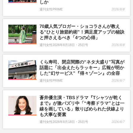
しか
週刊女性PRIME
2026/8/8
70歳人気ブロガー・ショコラさんが教え
る“ひとり旅節約術”！満足度アップの秘訣
と押さえるべき「4つの心得」
週刊女性2026年8月18日・25日号
2026/8/8
くら寿司、閉店間際の“ネタ大盛り”写真が
話題に「出会えたらラッキー」広報が明か
した“幻サービス”『得々ゾーン』の全容
週刊女性PRIME
2026/8/7
蒼井優主演・TBSドラマ『Tシャツが乾く
まで』が激バズリ中「“考察ドラマ”とは一
線を画している」散りばめられた伏線より
も大事な要素
週刊女性2026年8月18日・25日号
2026/8/7