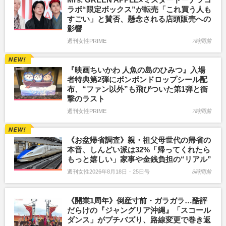
ラボ“限定ボックス”が転売「これ買う人も
すごい」と賛否、懸念される店頭販売への
影響
週刊女性PRIME
7時間前
『映画ちいかわ 人魚の島のひみつ』入場
者特典第2弾にボンボンドロップシール配
布、“ファン以外”も飛びついた第1弾と衝
撃のラスト
週刊女性PRIME
7時間前
《お盆帰省調査》親・祖父母世代の帰省の
本音、しんどい派は32%「帰ってくれたら
もっと嬉しい」家事や金銭負担の“リアル”
週刊女性2026年8月18日・25日号
8時間前
《開業1周年》倒産寸前・ガラガラ…酷評
だらけの『ジャングリア沖縄』「スコール
ダンス」がプチバズり、路線変更で巻き返