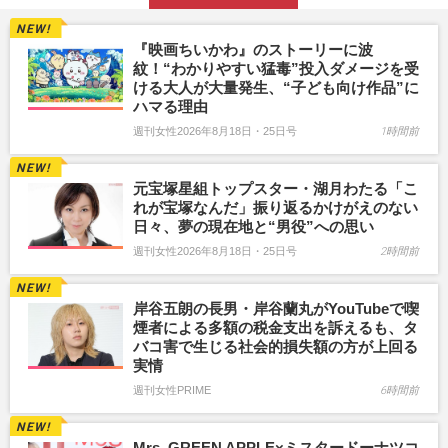
『映画ちいかわ』のストーリーに波
紋！“わかりやすい猛毒”投入ダメージを受
ける大人が大量発生、“子ども向け作品”に
ハマる理由
週刊女性2026年8月18日・25日号
1時間前
元宝塚星組トップスター・湖月わたる「こ
れが宝塚なんだ」振り返るかけがえのない
日々、夢の現在地と“男役”への思い
週刊女性2026年8月18日・25日号
2時間前
岸谷五朗の長男・岸谷蘭丸がYouTubeで喫
煙者による多額の税金支出を訴えるも、タ
バコ害で生じる社会的損失額の方が上回る
実情
週刊女性PRIME
6時間前
Mrs. GREEN APPLE×ミスタードーナツコ