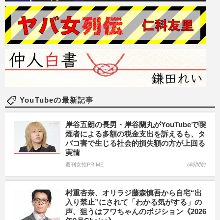
YouTubeの最新記事
岸谷五朗の長男・岸谷蘭丸がYouTubeで喫
煙者による多額の税金支出を訴えるも、タ
バコ害で生じる社会的損失額の方が上回る
実情
週刊女性PRIME
6時間前
村重杏奈、オリラジ藤森慎吾から自宅“出
入り禁止”にされて「わかる気がする」の
声、狙うはフワちゃんのポジション《2026