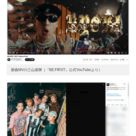
新曲MVの三山凌輝（『BE:FIRST』公式YouTubeより）