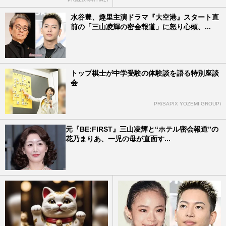
水谷豊、趣里主演ドラマ『大空港』スタート直
前の「三山凌輝の密会報道」に怒り心頭、...
トップ棋士が中学受験の体験談を語る特別座談
会
PR(SAPIX YOZEMI GROUP)
元『BE:FIRST』三山凌輝と“ホテル密会報道”の
花乃まりあ、一児の母が直面す...