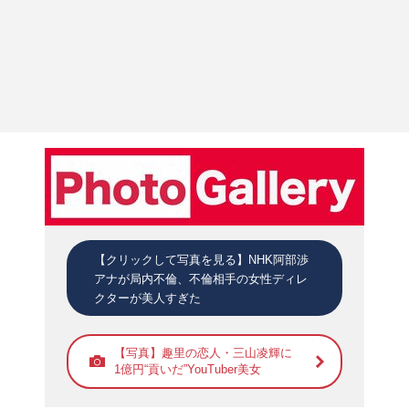
【クリックして写真を見る】NHK阿部渉
アナが局内不倫、不倫相手の女性ディレ
クターが美人すぎた
【写真】趣里の恋人・三山凌輝に
1億円“貢いだ”YouTuber美女