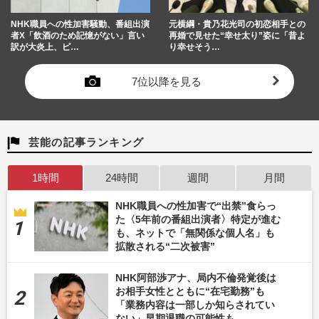
NHK職員への性加害騒動、番組出演
元横綱・貴乃花光司の初恋相手との
者X「飲酒のため記憶がない」言い
再婚で見せた“幸せ太り”姿に「昔よ
訳が大炎上、ピ…
り幸せそう…
7位以降を見る
芸能の記事ランキング
1時間
24時間
週間
月間
NHK職員への性加害で“出禁”食らっ
た〈5年前の番組出演者〉特定が進む
も、ネットで「無関係な個人名」も
拡散される“二次被害”
NHK阿部渉アナ、局内不倫発覚後は
お相手女性とともに“在宅勤務”も
「業務内容は一部しか知らされてい
ない」早期退職の可能性も