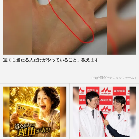
週刊女性PRIME
2026/8/1
『BE:FIRST』三山凌輝&趣里、結婚と妊
娠を同時報告も「両親はじめ…」異例コメ
ントで強調する家族の“円満…
『週刊女性』編集部
2026/7/30
宝くじ当たる人だけがやっていること、教えます
趣里、三山凌輝との結婚発表に「ご両親も
いろいろあったやん」水谷豊・伊藤蘭
の“過去”踏まえてエール続出…
PR(合同会社デジタルファーム )
『週刊女性』編集部
2026/7/30