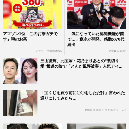
アマゾン1位「このお茶ガチで
「気になっていた認知機能が菌
す」噂のお茶
で…」森永が開発。感動の70代
続出
PR(ハーブ健康本舗)
PR(森永乳業)
三山凌輝、元宝塚・花乃まりあとの“裏切り
愛”報道の陰で「とんだ風評被害」人気アイ...
「宝くじを買う前に〇〇をしただけ」言われた
通りにしてみたら…
PR(合同会社デジタルファーム )