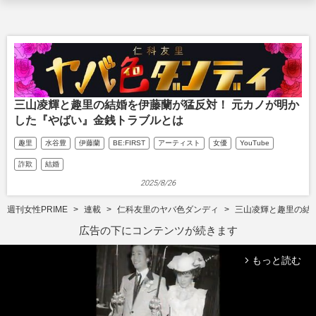
三山凌輝と趣里の結婚を伊藤蘭が猛反対！ 元カノが明か
した『やばい』金銭トラブルとは
趣里
水谷豊
伊藤蘭
BE:FIRST
アーティスト
女優
YouTube
詐欺
結婚
2025/8/26
週刊女性PRIME
連載
仁科友里のヤバ色ダンディ
三山凌輝と趣里の結
広告の下にコンテンツが続きます
もっと読む
arrow_forward_ios