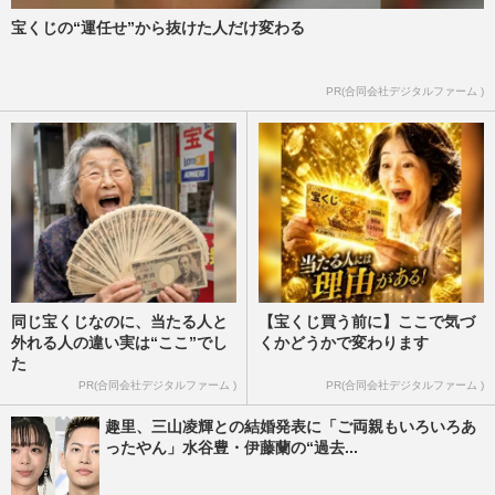
宝くじの“運任せ”から抜けた人だけ変わる
PR(合同会社デジタルファーム )
同じ宝くじなのに、当たる人と
【宝くじ買う前に】ここで気づ
外れる人の違い実は“ここ”でし
くかどうかで変わります
た
PR(合同会社デジタルファーム )
PR(合同会社デジタルファーム )
趣里、三山凌輝との結婚発表に「ご両親もいろいろあ
ったやん」水谷豊・伊藤蘭の“過去...