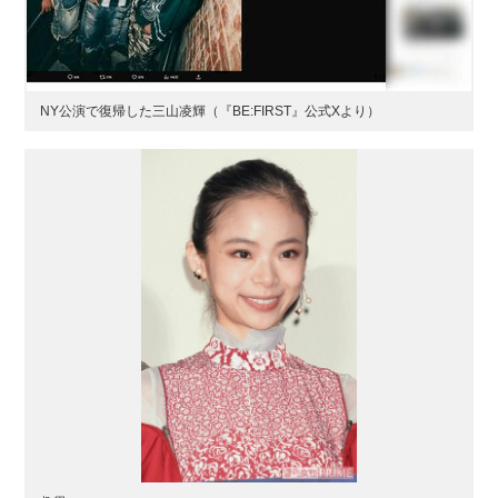
NY公演で復帰した三山凌輝（『BE:FIRST』公式Xより）