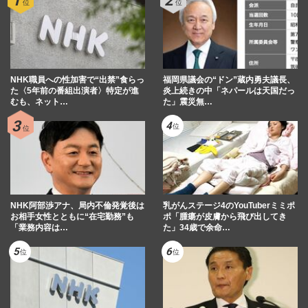
NHK職員への性加害で“出禁”食らっ
福岡県議会の“ドン”蔵内勇夫議長、
た〈5年前の番組出演者〉特定が進
炎上続きの中「ネパールは天国だっ
むも、ネット…
た」震災無…
NHK阿部渉アナ、局内不倫発覚後は
乳がんステージ4のYouTuberミミポ
お相手女性とともに“在宅勤務”も
ポ「腫瘍が皮膚から飛び出してき
「業務内容は…
た」34歳で余命…