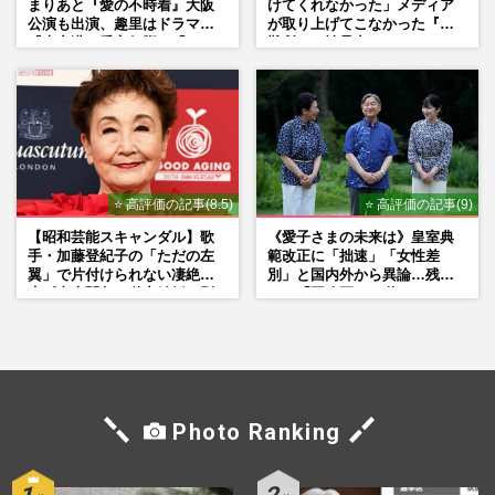
まりあと『愛の不時着』大阪
けてくれなかった」メディア
公演も出演、趣里はドラマ
が取り上げてこなかった『避
『大空港』番宣行脚に「メン
難所での性暴力』
タル強すぎ」の実情
⭐ 高評価の記事(8.5)
⭐ 高評価の記事(9)
【昭和芸能スキャンダル】歌
《愛子さまの未来は》皇室典
手・加藤登紀子の「ただの左
範改正に「拙速」「女性差
翼」で片付けられない凄絶半
別」と国内外から異論…残さ
生《東大闘争、獄中結婚、別
れた「再改正」の道
荘で内ゲバ事件》
Photo Ranking