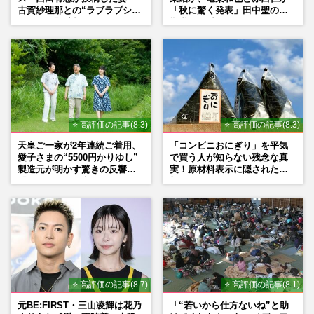
古賀紗理那との“ラブラブショ
「秋に驚く発表」田中聖の刑
ット”に「絶対に今じゃない」
期満了と重なる“匂わせ”では
「空気読んで」ネット上で批
ない理由
判殺到の理由
⭐ 高評価の記事(8.3)
⭐ 高評価の記事(8.3)
天皇ご一家が2年連続ご着用、
「コンビニおにぎり」を平気
愛子さまの“5500円かりゆし”
で買う人が知らない残念な真
製造元が明かす驚きの反響
実！原材料表示に隠された添
「まさかうちの商品とは…」
加物の正体
⭐ 高評価の記事(8.7)
⭐ 高評価の記事(8.1)
元BE:FIRST・三山凌輝は花乃
「“若いから仕方ないね”と助