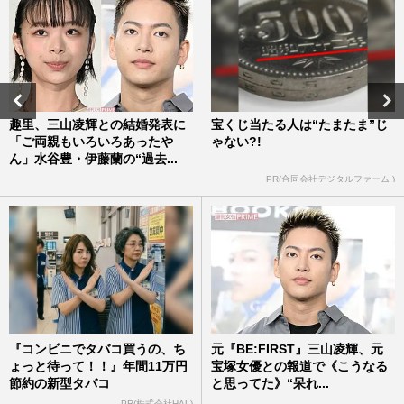
趣里、三山凌輝との結婚発表に
宝くじ当たる人は“たまたま”じ
「ご両親もいろいろあったや
ゃない?!
ん」水谷豊・伊藤蘭の“過去...
PR(合同会社デジタルファーム )
『コンビニでタバコ買うの、ち
元『BE:FIRST』三山凌輝、元
ょっと待って！！』年間11万円
宝塚女優との報道で《こうなる
節約の新型タバコ
と思ってた》“呆れ...
PR(株式会社HAL)