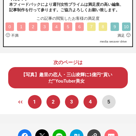
本フィードバックにより週刊女性プライムは満足度の高い編集、
記事制作を行って参ります。ご協力よろしくお願い致します。
この記事の閲覧したお客様の満足度
0
1
2
3
4
5
6
7
8
9
10
🙁
🙂
不満
満足
media weaver drive
次のページは
【写真】趣里の恋人・三山凌輝に1億円“貢い
だ”YouTuber美女
1
2
3
4
5
facebo
X ポス
LINE
はてな
コメン