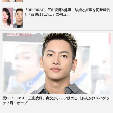
『BE:FIRST』三山凌輝&趣里、結婚と妊娠を同時報告
も「両親はじめ…」異例コ...
元BE：FIRST・三山凌輝、実父がシェフ務める〈あんかけスパゲッ
ティ店〉オープ...