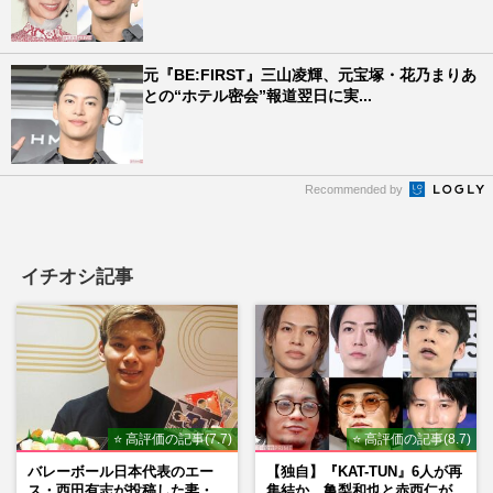
元『BE:FIRST』三山凌輝、元宝塚・花乃まりあ
との“ホテル密会”報道翌日に実...
Recommended by
イチオシ記事
⭐ 高評価の記事(7.7)
⭐ 高評価の記事(8.7)
バレーボール日本代表のエー
【独自】『KAT-TUN』6人が再
ス・西田有志が投稿した妻・
集結か、亀梨和也と赤西仁が