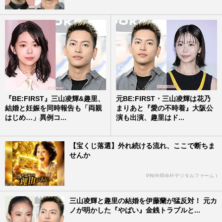
『BE:FIRST』三山凌輝&趣里、
元BE:FIRST・三山凌輝は花乃
結婚と妊娠を同時報告も「両親
まりあと『愛の不時着』大阪公
はじめ…」異例コ...
演も出演、趣里はド...
【宝くじ落選】外れ続ける流れ、ここで断ちま
せんか
PR(合同会社デジタルファーム )
三山凌輝と趣里の結婚を伊藤蘭が猛反対！ 元カ
ノが明かした『やばい』金銭トラブルと...