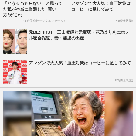
「どうせ当たらない」と思って
アマゾンで大人気！血圧対策は
た私が本当に当選した“買い
コーヒーに足してみて
方”がこれ
PR(合同会社デジタルファーム )
PR(森永乳業)
元BE:FIRST・三山凌輝と元宝塚・花乃まりあにホテ
ル密会報道、妻・趣里の出産...
アマゾンで大人気！血圧対策はコーヒーに足してみて
PR(森永乳業)