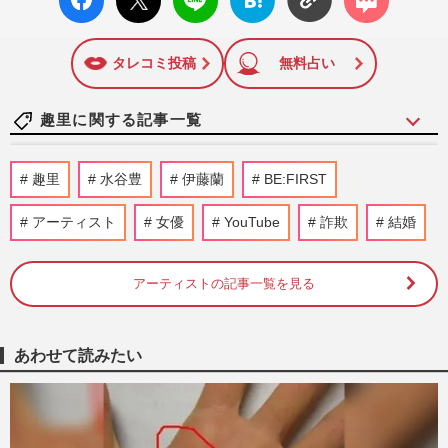
ok い
ト
ブック
ト
いね
マーク
に追加
タレコミ投稿
無料占い
趣里に関する記事一覧
趣里主演ドラマ『大空港』が税関とのコラ
趣里
水谷豊
伊藤蘭
BE:FIRST
ボポスター解禁も“皮肉すぎるタイミン
グ”… 三山凌輝の密会報道…
アーティスト
女優
YouTube
詐欺
結婚
週刊女性PRIME
1時間前
アーティストの記事一覧を見る
元『BE:FIRST』三山凌輝と“ホテル密会報
道”の花乃まりあ、一児の母が直面する宝
塚で築いた「品格イメージ…
週刊女性PRIME
2026/8/4
あわせて読みたい
《理想の男性は父・水谷豊》趣里の言葉が
示す結婚のリアル…三山凌輝の“密会報
道”から見る“家族に恵まれ…