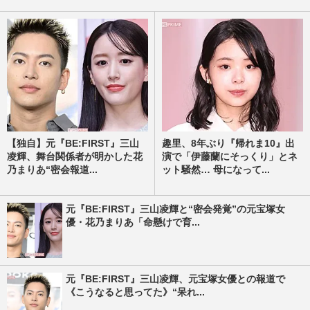
【独自】元『BE:FIRST』三山
趣里、8年ぶり『帰れま10』出
凌輝、舞台関係者が明かした花
演で「伊藤蘭にそっくり」とネ
乃まりあ“密会報道...
ット騒然… 母になって...
元『BE:FIRST』三山凌輝と“密会発覚”の元宝塚女
優・花乃まりあ「命懸けで育...
元『BE:FIRST』三山凌輝、元宝塚女優との報道で
《こうなると思ってた》“呆れ...