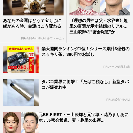
あなたの金運はどう？宝くじに
《理想の男性は父・水谷豊》趣
縁がある時、金運はこう変わる
里の言葉が示す結婚のリアル…
三山凌輝の“密会報道”か...
PR(合同会社デジタルファーム )
楽天週間ランキング1位！シリーズ累計3億包の
スッキリ茶。380円でお試し
PR(ハーブ健康本舗)
タバコ業界に衝撃！「たばこ税なし」新型タバ
コが爆売れ中
PR(株式会社HAL)
元BE:FIRST・三山凌輝と元宝塚・花乃まりあに
ホテル密会報道、妻・趣里の出産...