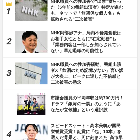
NHK職員への性加害で“出禁”食らっ
た〈5年前の番組出演者〉特定が進む
も、ネットで「無関係な個人名」も
拡散される“二次被害”
NHK阿部渉アナ、局内不倫発覚後は
お相手女性とともに“在宅勤務”も
「業務内容は一部しか知らされてい
ない」早期退職の可能性も
NHK職員への性加害騒動、番組出演
者X「飲酒のため記憶がない」言い訳
が大炎上、ピークに達した不信感と
二次被害の懸念
市議会議員の平均年収は約700万円！
ドラマ『銀河の一票』のように「あ
なたが立候補」という選択肢
スピードスケート・高木美帆が国民
栄誉賞受賞！副賞に「包丁10本」を
選んだ背景と、刃に刻まれた“高市早