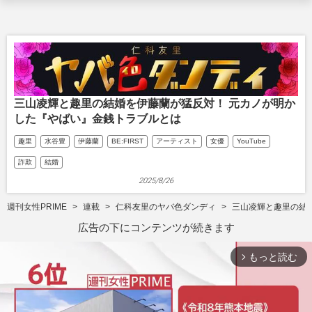
三山凌輝と趣里の結婚を伊藤蘭が猛反対！ 元カノが明か
した『やばい』金銭トラブルとは
趣里
水谷豊
伊藤蘭
BE:FIRST
アーティスト
女優
YouTube
詐欺
結婚
2025/8/26
週刊女性PRIME
連載
仁科友里のヤバ色ダンディ
三山凌輝と趣里の結
広告の下にコンテンツが続きます
もっと読む
arrow_forward_ios