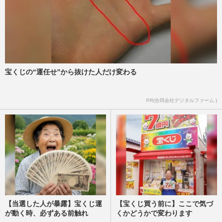
『BE:FIRST』三山凌輝&趣里、結婚と妊
娠を同時報告も「両親はじめ…」異例コメ
ントで強調する家族の“円満…
『週刊女性』編集部
2026/7/30
宝くじの“運任せ”から抜けた人だけ変わる
趣里、三山凌輝との結婚発表に「ご両親も
いろいろあったやん」水谷豊・伊藤蘭
の“過去”踏まえてエール続出…
PR(合同会社デジタルファーム )
『週刊女性』編集部
2026/7/30
【当選した人が暴露】宝くじ運
【宝くじ買う前に】ここで気づ
が動く時、必ずある前触れ
くかどうかで変わります