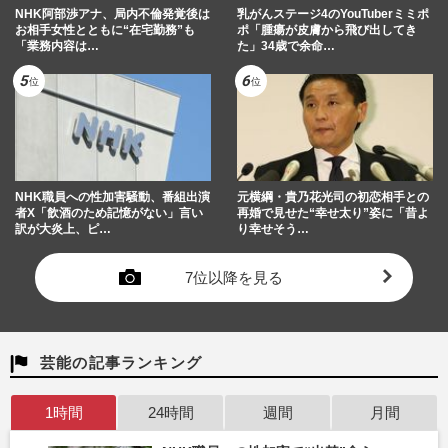
NHK阿部渉アナ、局内不倫発覚後は
乳がんステージ4のYouTuberミミポ
お相手女性とともに“在宅勤務”も
ポ「腫瘍が皮膚から飛び出してき
「業務内容は…
た」34歳で余命…
NHK職員への性加害騒動、番組出演
元横綱・貴乃花光司の初恋相手との
者X「飲酒のため記憶がない」言い
再婚で見せた“幸せ太り”姿に「昔よ
訳が大炎上、ピ…
り幸せそう…
7位以降を見る
芸能の記事ランキング
1時間
24時間
週間
月間