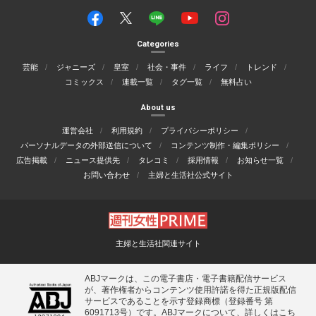
Categories
芸能
ジャニーズ
皇室
社会・事件
ライフ
トレンド
コミックス
連載一覧
タグ一覧
無料占い
About us
運営会社
利用規約
プライバシーポリシー
パーソナルデータの外部送信について
コンテンツ制作・編集ポリシー
広告掲載
ニュース提供先
タレコミ
採用情報
お知らせ一覧
お問い合わせ
主婦と生活社公式サイト
主婦と生活社関連サイト
ABJマークは、この電子書店・電子書籍配信サービス
が、著作権者からコンテンツ使用許諾を得た正規版配信
サービスであることを示す登録商標（登録番号 第
6091713号）です。ABJマークについて、詳しくはこち