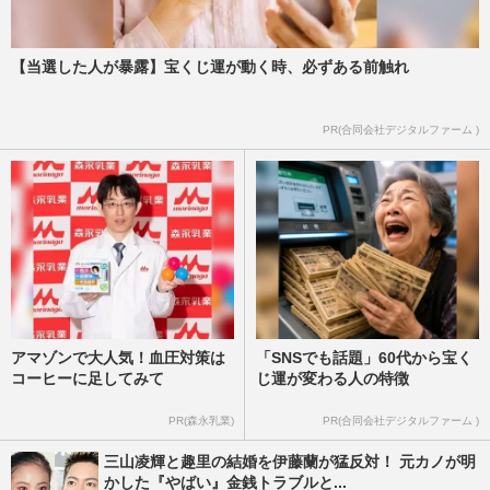
【当選した人が暴露】宝くじ運が動く時、必ずある前触れ
PR(合同会社デジタルファーム )
アマゾンで大人気！血圧対策は
「SNSでも話題」60代から宝く
コーヒーに足してみて
じ運が変わる人の特徴
PR(森永乳業)
PR(合同会社デジタルファーム )
三山凌輝と趣里の結婚を伊藤蘭が猛反対！ 元カノが明
かした『やばい』金銭トラブルと...