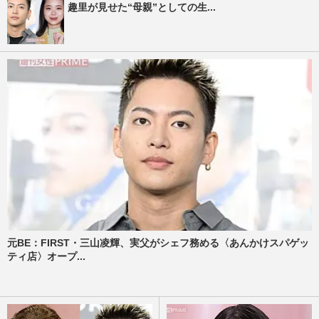
趣里が見せた“母親”としての生...
元BE：FIRST・三山凌輝、実父がシェフ務める〈あんかけスパゲッ
ティ店〉オープ...