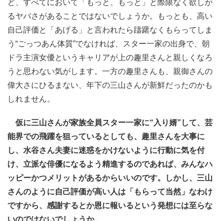
ど、すべてにおいて「もっと、もっと」と際限なく欲しが
るヤバさがあることではないでしょうか。もっとも、高い
自己評価と「あげる」と言われたら躊躇なくもらってしま
う“ごっつあん体質”でなければ、スター一家の出身で、朝
ドラ主演女優というキャリアが上の趣里さんと親しくなろ
うと思わない気がします。一方の趣里さんも、親御さんの
偉大さにひるまない、年下の三山さんが新鮮だったのかも
しれません。
仮に三山さんが家族全員スター一家に“入り婿”して、芸
能界での飛躍を狙っているとしても、趣里さんを大事に
し、水谷さん夫妻に迷惑をかけないように行動に気を付
け、立派な俳優になるよう精進するのであれば、みんなハ
ッピーかつメリットがあるからいいのです。しかし、三山
さんのように自己評価が高い人は「もらって当然」なわけ
ですから、感謝するとか恩に報いるという発想には至らな
いのではないでしょうか。