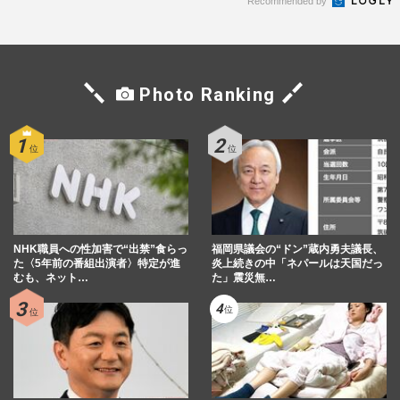
Recommended by
Photo Ranking
NHK職員への性加害で“出禁”食らっ
福岡県議会の“ドン”蔵内勇夫議長、
た〈5年前の番組出演者〉特定が進
炎上続きの中「ネパールは天国だっ
むも、ネット…
た」震災無…