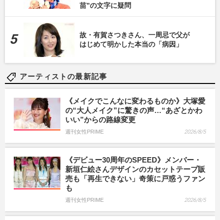
苗”の文字に疑問
故・有賀さつきさん、一周忌で父が
はじめて明かした本当の「病因」
アーティストの最新記事
《メイクでこんなに変わるものか》大塚愛
の“大人メイク”に驚きの声…“あざとかわ
いい”からの路線変更
週刊女性PRIME
2026/8/5
《デビュー30周年のSPEED》メンバー・
新垣仁絵さんデザインのカセットテープ販
売も「再生できない」奇策に戸惑うファン
も
週刊女性PRIME
2026/8/5