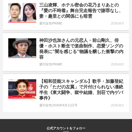
三山凌輝、ホテル密会の花乃まりあとの
『愛の不時着』舞台完走報告で謝罪なし、
妻・趣里との関係にも暗雲
週刊女性PRIME
2026/8/5
神田沙也加さんの元恋人・前山剛久、俳
優・ホスト断念で楽曲制作、恋愛ソングの
発表に”闇を感じる”物議を醸した衝撃の内
容
週刊女性PRIME
2026/8/3
【昭和芸能スキャンダル】歌手・加藤登紀
子の「ただの左翼」で片付けられない凄絶
半生《東大闘争、獄中結婚、別荘で内ゲバ
事件》
週刊女性2026年8月11日号
2026/8/2
公式アカウントをフォロー