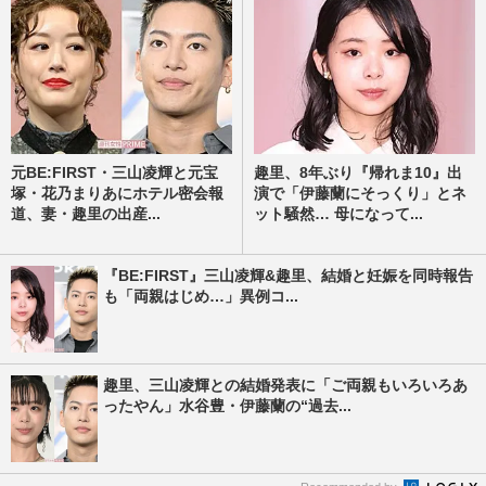
元BE:FIRST・三山凌輝と元宝
趣里、8年ぶり『帰れま10』出
塚・花乃まりあにホテル密会報
演で「伊藤蘭にそっくり」とネ
道、妻・趣里の出産...
ット騒然… 母になって...
『BE:FIRST』三山凌輝&趣里、結婚と妊娠を同時報告
も「両親はじめ…」異例コ...
趣里、三山凌輝との結婚発表に「ご両親もいろいろあ
ったやん」水谷豊・伊藤蘭の“過去...