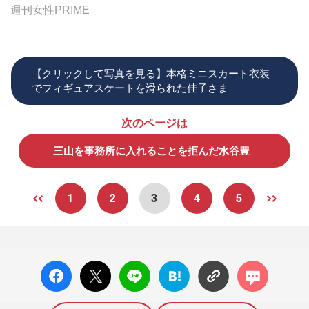
週刊女性PRIME
【クリックして写真を見る】本格ミニスカート衣装
でフィギュアスケートを滑られた佳子さま
次のページは
三山を事務所に入れることを拒んだ水谷豊
1
2
3
4
5
facebo
X ポス
LINE
はてな
コメン
ok い
ト
ブック
ト
いね
マーク