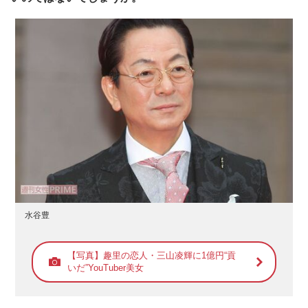
水谷豊
【写真】趣里の恋人・三山凌輝に1億円“貢
いだ”YouTuber美女