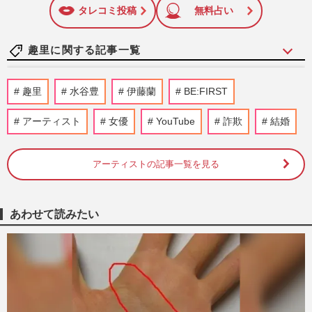
に追加
タレコミ投稿
無料占い
趣里に関する記事一覧
趣里主演ドラマ『大空港』が税関とのコラ
趣里
水谷豊
伊藤蘭
BE:FIRST
ボポスター解禁も“皮肉すぎるタイミン
グ”… 三山凌輝の密会報道…
アーティスト
女優
YouTube
詐欺
結婚
週刊女性PRIME
1時間前
アーティストの記事一覧を見る
元『BE:FIRST』三山凌輝と“ホテル密会報
道”の花乃まりあ、一児の母が直面する宝
塚で築いた「品格イメージ…
週刊女性PRIME
2026/8/4
あわせて読みたい
《理想の男性は父・水谷豊》趣里の言葉が
示す結婚のリアル…三山凌輝の“密会報
道”から見る“家族に恵まれ…
週刊女性PRIME
2026/8/1