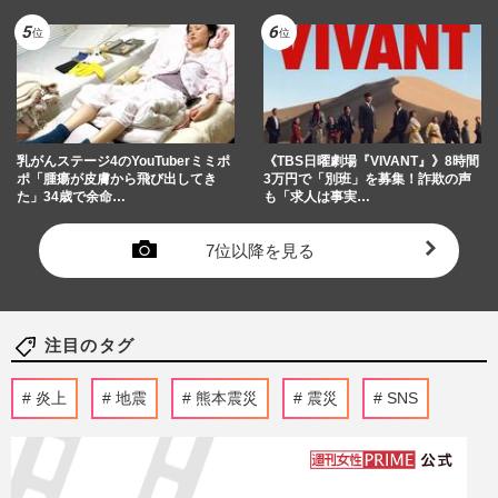
乳がんステージ4のYouTuberミミポ
《TBS日曜劇場『VIVANT』》8時間
ポ「腫瘍が皮膚から飛び出してき
3万円で「別班」を募集！詐欺の声
た」34歳で余命…
も「求人は事実…
7位以降を見る
注目のタグ
炎上
地震
熊本震災
震災
SNS