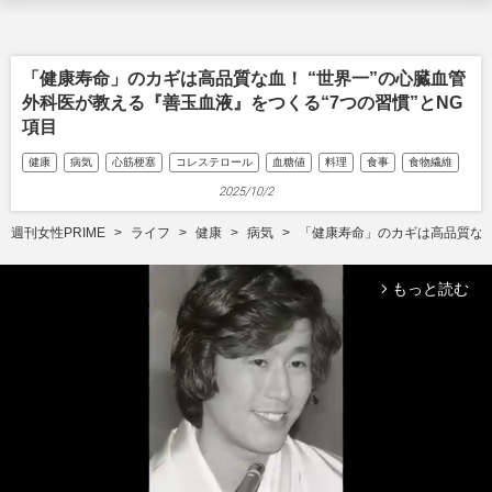
「健康寿命」のカギは高品質な血！ “世界一”の心臓血管
外科医が教える『善玉血液』をつくる“7つの習慣”とNG
項目
健康
病気
心筋梗塞
コレステロール
血糖値
料理
食事
食物繊維
2025/10/2
週刊女性PRIME
ライフ
健康
病気
「健康寿命」のカギは高品質な血
もっと読む
arrow_forward_ios