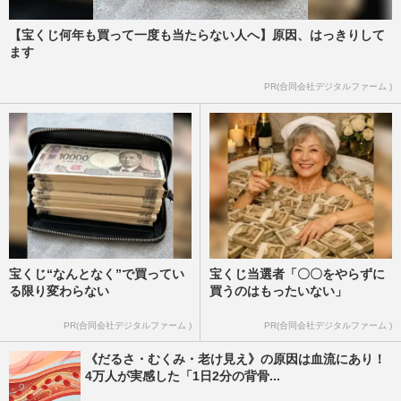
【宝くじ何年も買って一度も当たらない人へ】原因、はっきりして
ます
PR(合同会社デジタルファーム )
宝くじ“なんとなく”で買ってい
宝くじ当選者「〇〇をやらずに
る限り変わらない
買うのはもったいない」
PR(合同会社デジタルファーム )
PR(合同会社デジタルファーム )
《だるさ・むくみ・老け見え》の原因は血流にあり！
4万人が実感した「1日2分の背骨...