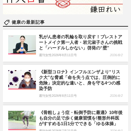
健康の最新記事
乳がん患者の乳輪を取り戻す！ブレストア
ートメイク第一人者・岩元淑子さんの挑戦
と「ハードルしかない」啓発の“壁”
週刊女性2026年8月11日号
2026/8/2
《新型コロナ》インフルエンザより“リス
ク大”な脅威「命を失う点では、圧倒的に
危険」決定的な違いと、身を守る4つの感
染予防
週刊女性2026年8月11日号
2026/8/2
《骨粗しょう症・転倒予防に最適》10年後
も自分の足で歩く健康習慣を!整形外科医
がすすめる1日1分でできる「ゆる体操」
週刊女性2026年7月21日号
2026/8/1