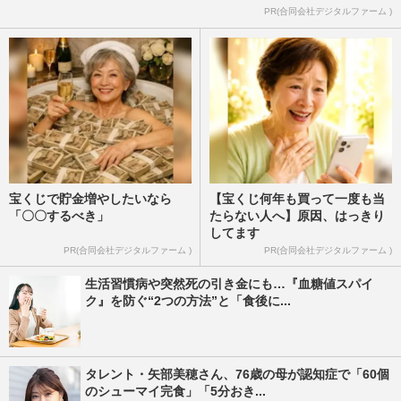
PR(合同会社デジタルファーム )
宝くじで貯金増やしたいなら
【宝くじ何年も買って一度も当
「〇〇するべき」
たらない人へ】原因、はっきり
してます
PR(合同会社デジタルファーム )
PR(合同会社デジタルファーム )
生活習慣病や突然死の引き金にも…『血糖値スパイ
ク』を防ぐ“2つの方法”と「食後に...
タレント・矢部美穂さん、76歳の母が認知症で「60個
のシューマイ完食」「5分おき...