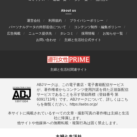
About us
運営会社
利用規約
プライバシーポリシー
パーソナルデータの外部送信について
コンテンツ制作・編集ポリシー
広告掲載
ニュース提供先
タレコミ
採用情報
お知らせ一覧
お問い合わせ
主婦と生活社公式サイト
主婦と生活社関連サイト
ABJマークは、この電子書店・電子書籍配信サービス
が、著作権者からコンテンツ使用許諾を得た正規版配信
サービスであることを示す登録商標（登録番号 第
6091713号）です。ABJマークについて、詳しくはこち
らを御覧ください。
https://aebs.or.jp/
本サイトに掲載されているすべての⽂章・撮影写真の著作権は主婦と⽣活
社に帰属します。
他サイトや他媒体への無断転載・複製⾏為は固く禁⽌します。