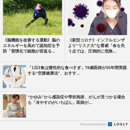
《脳機能を改善する運動》脳の
《新型コロナ》インフルエンザ
エネルギーを高めて認知症を予
より“リスク大”な脅威「命を失
防「習慣化で細胞が若返る...
う点では、圧倒的に危険...
「1日3食は慢性的な食べすぎ」78歳医師が30年間実践
する“空腹健康法”、おすす...
“かゆみ”から感染症や帯状疱疹、がんが見つかる場合
も「冷やすのがいちばん」医師が...
Recommended by