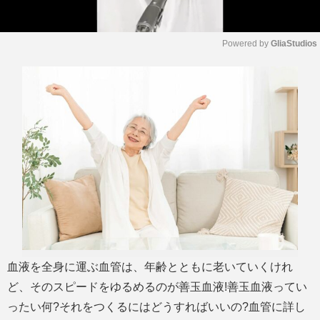
Powered by 
GliaStudios
M
u
t
e
血液を全身に運ぶ血管は、年齢とともに老いていくけれ
ど、そのスピードをゆるめるのが善玉血液!善玉血液ってい
ったい何?それをつくるにはどうすればいいの?血管に詳し