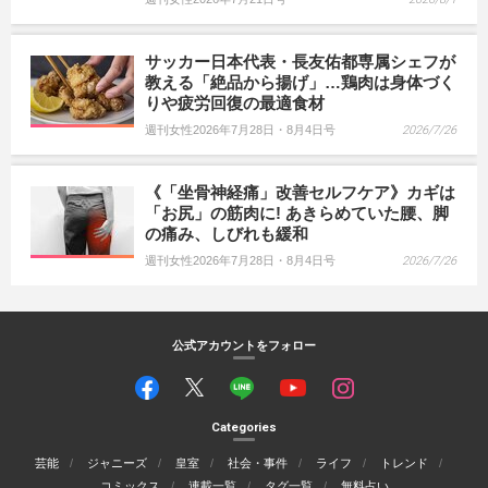
サッカー日本代表・長友佑都専属シェフが
教える「絶品から揚げ」…鶏肉は身体づく
りや疲労回復の最適食材
週刊女性2026年7月28日・8月4日号
2026/7/26
《「坐骨神経痛」改善セルフケア》カギは
「お尻」の筋肉に! あきらめていた腰、脚
の痛み、しびれも緩和
週刊女性2026年7月28日・8月4日号
2026/7/26
公式アカウントをフォロー
Categories
芸能
ジャニーズ
皇室
社会・事件
ライフ
トレンド
コミックス
連載一覧
タグ一覧
無料占い