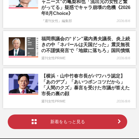
ャニーズ”の亀梨和也「流出元の女性と繋
がってる」疑惑でキャラ崩壊の危機《2026
年8月Choice》
『週刊女性』編集部
2026/8/6
福岡県議会の“ドン”蔵内勇夫議長、炎上続
きの中「ネパールは天国だった」震災無視
の不謹慎発言で「地獄に落ちろ」国民憤慨
週刊女性PRIME
2026/8/6
【横浜・山中竹春市長がパワハラ認定】
「あのデブ」「あいつポンコツだから」
「人間のクズ」暴言を受けた市議が答えた
市長の裏の顔
週刊女性PRIME
2026/8/6
新着をもっと見る