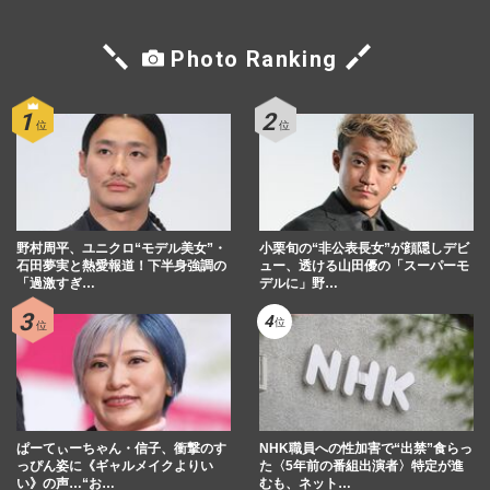
Photo Ranking
野村周平、ユニクロ“モデル美女”・
小栗旬の“非公表長女”が顔隠しデビ
石田夢実と熱愛報道！下半身強調の
ュー、透ける山田優の「スーパーモ
「過激すぎ…
デルに」野…
ぱーてぃーちゃん・信子、衝撃のす
NHK職員への性加害で“出禁”食らっ
っぴん姿に《ギャルメイクよりい
た〈5年前の番組出演者〉特定が進
い》の声…“お…
むも、ネット…