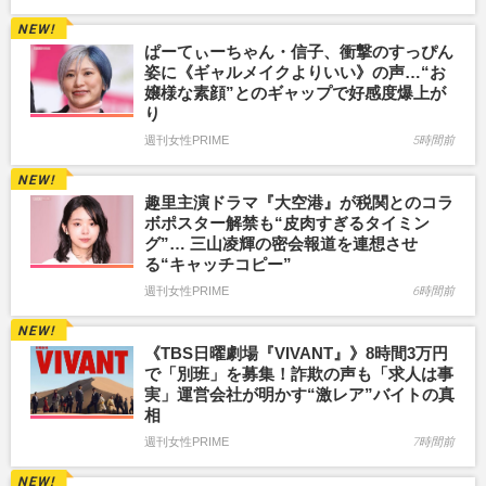
ぱーてぃーちゃん・信子、衝撃のすっぴん
姿に《ギャルメイクよりいい》の声…“お
嬢様な素顔”とのギャップで好感度爆上が
り
週刊女性PRIME
5時間前
趣里主演ドラマ『大空港』が税関とのコラ
ボポスター解禁も“皮肉すぎるタイミン
グ”… 三山凌輝の密会報道を連想させ
る“キャッチコピー”
週刊女性PRIME
6時間前
《TBS日曜劇場『VIVANT』》8時間3万円
で「別班」を募集！詐欺の声も「求人は事
実」運営会社が明かす“激レア”バイトの真
相
週刊女性PRIME
7時間前