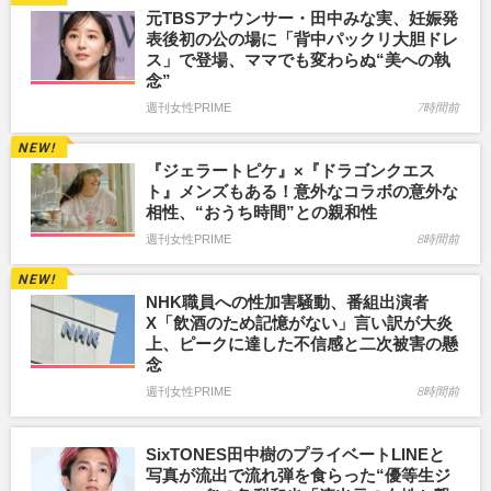
元TBSアナウンサー・田中みな実、妊娠発
表後初の公の場に「背中パックリ大胆ドレ
ス」で登場、ママでも変わらぬ“美への執
念”
週刊女性PRIME
7時間前
『ジェラートピケ』×『ドラゴンクエス
ト』メンズもある！意外なコラボの意外な
相性、“おうち時間”との親和性
週刊女性PRIME
8時間前
NHK職員への性加害騒動、番組出演者
X「飲酒のため記憶がない」言い訳が大炎
上、ピークに達した不信感と二次被害の懸
念
週刊女性PRIME
8時間前
SixTONES田中樹のプライベートLINEと
写真が流出で流れ弾を食らった“優等生ジ