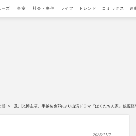
ニーズ
皇室
社会・事件
ライフ
トレンド
コミックス
連
光博
及川光博主演、手越祐也7年ぶり出演ドラマ『ぼくたちん家』低視聴率
2025/11/2