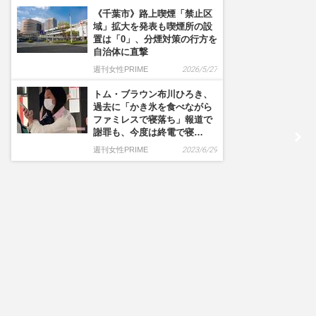
《千葉市》路上喫煙「禁止区
域」拡大を発表も喫煙所の設
置は「0」、分煙対策の行方を
自治体に直撃
週刊女性PRIME
2026/5/27
トム・ブラウン布川ひろき、
過去に「かき氷を食べながら
ファミレスで寝落ち」報道で
謝罪も、今度は終電で寝…
週刊女性PRIME
2023/6/29