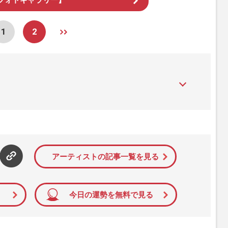
1
2
』は、2015年（平成27年）1月に開設された主婦と生活社が運
性PRIME』編集者が担当する連載陣の執筆記事を配信するほ
された記事から、インターネット利用者層にとって特に関心の
て配信しています！
アーティストの記事一覧を見る
今日の運勢を無料で見る