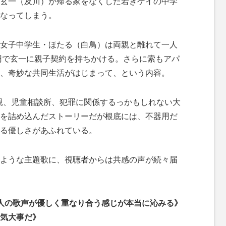
玄一（及川）が帰る家をなくした若きゲイの中学
なってしまう。
女子中学生・ほたる（白鳥）は両親と離れて一人
万円で玄一に親子契約を持ちかける。さらに索もアパ
、奇妙な共同生活がはじまって、という内容。
親、児童相談所、犯罪に関係するっかもしれない大
を詰め込んだストーリーだが根底には、不器用だ
る優しさがあふれている。
ような主題歌に、視聴者からは共感の声が続々届
人の歌声が優しく重なり合う感じが本当に沁みる》
気大事だ》