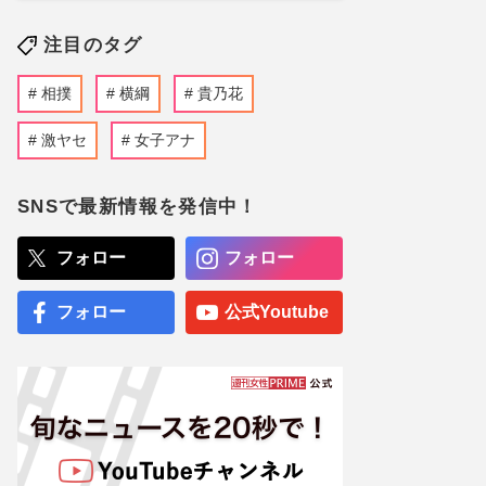
注目のタグ
相撲
横綱
貴乃花
激ヤセ
女子アナ
SNSで最新情報を発信中！
フォロー
フォロー
フォロー
公式Youtube