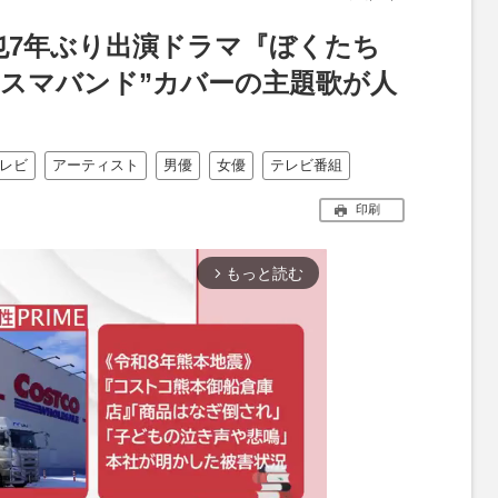
也7年ぶり出演ドラマ『ぼくたち
リスマバンド”カバーの主題歌が人
レビ
アーティスト
男優
女優
テレビ番組
印刷
もっと読む
arrow_forward_ios