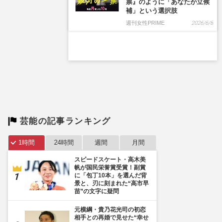
芸能の記事ランキング
1時間
24時間
週間
月間
スピードスケート・高木美
帆が国民栄誉賞受賞！副賞
に「包丁10本」を選んだ背
景と、刃に刻まれた“高市早
苗”の文字に疑問
元横綱・貴乃花光司の初恋
相手との再婚で見せた“幸せ