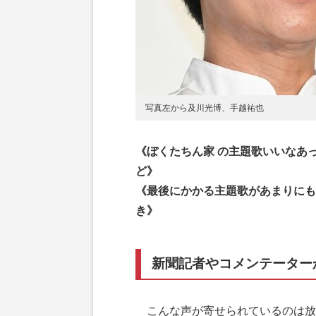
写真左から及川光博、手越祐也
《ぼくたちん家 の主題歌いいなあ
ど》
《最後にかかる主題歌があまりにも
き》
新聞記者やコメンテーター
こんな声が寄せられているのは放