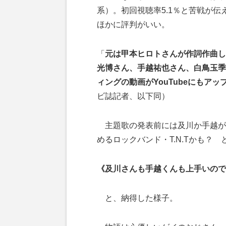
系）。初回視聴率5.1％と苦戦が
ほかに評判がいい。
「
元は甲本ヒロトさんが作詞作曲し
光博さん、手越祐也さん、白鳥玉季
ィングの動画がYouTubeにもア
ビ誌記者、以下同）
主題歌の発表前には及川か手越が
めるロックバンド・T.N.Tかも？
《及川さんも手越くんも上手いので
と、納得した様子。