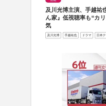
及川光博主演、手越祐
ん家』低視聴率も“カ
気
及川光博
手越祐也
ドラマ
日本テ