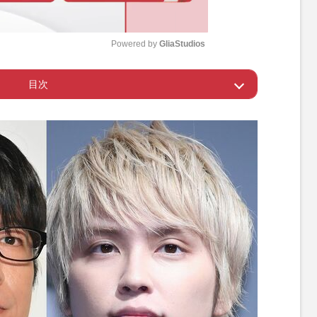
Powered by 
GliaStudios
目次
M
u
メンテーターからの評価は高い
t
e