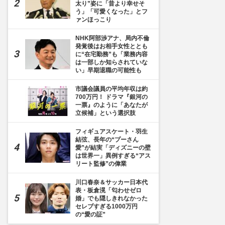
太り”姿に「昔より幸せそ
う」「可愛くなった」とフ
ァンほっこり
NHK阿部渉アナ、局内不倫
発覚後はお相手女性ととも
に“在宅勤務”も「業務内容
は一部しか知らされていな
い」早期退職の可能性も
市議会議員の平均年収は約
700万円！ ドラマ『銀河の
一票』のように「あなたが
立候補」という選択肢
フィギュアスケート・羽生
結弦、長年の“プーさん
愛”が結実「ディズニーの壁
は世界一」異例すぎる“アス
リート監修”の偉業
川口春奈＆サッカー日本代
表・板倉滉「匂わせゼロ
婚」でも隠しきれなかった
セレブすぎる1000万円
の“愛の証”