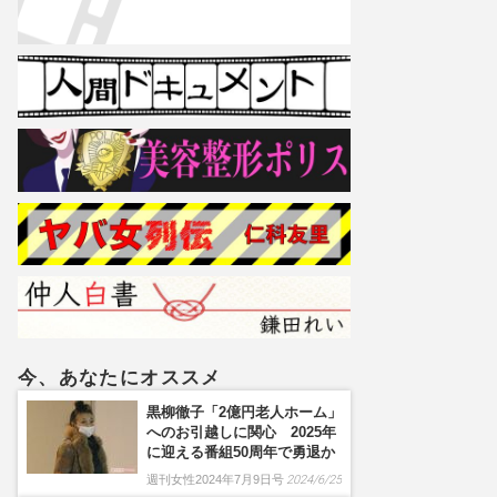
今、あなたにオススメ
黒柳徹子「2億円老人ホーム」
へのお引越しに関心 2025年
に迎える番組50周年で勇退か
週刊女性2024年7月9日号
2024/6/25