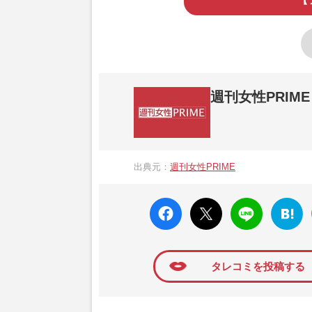
週刊女性PRIME
『週刊女性PRIME（シュージョプライム）
営する日本のニュースサイトです。『週刊女
出典元：
週刊女性PRIME
か、女性週刊誌『週刊女性』の誌面に掲載
高い題材の記事を、WEB向けにリライトし
faceboo
X ポス
LINE
はてな
k いい
ト
ブック
ね
マーク
に追加
タレコミを投稿する