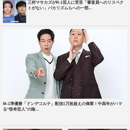
三村マサカズがR-1芸人に苦言「審査員へのリスペク
トがない」バカリズムらへの一部...
M-1準優勝「ドンデコルテ」配信1万枚超えの偉業！中高年がハマ
る“怪奇芸人”の陰...