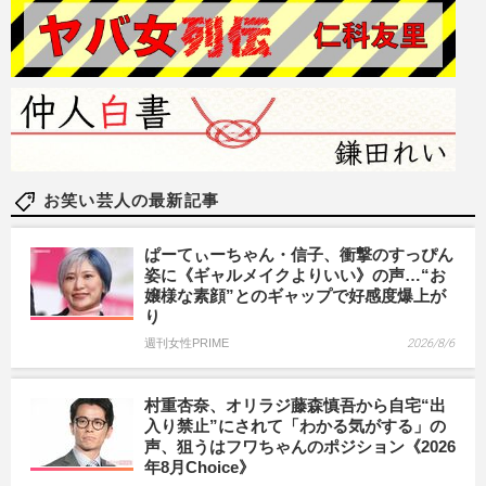
お笑い芸人の最新記事
ぱーてぃーちゃん・信子、衝撃のすっぴん
姿に《ギャルメイクよりいい》の声…“お
嬢様な素顔”とのギャップで好感度爆上が
り
週刊女性PRIME
2026/8/6
村重杏奈、オリラジ藤森慎吾から自宅“出
入り禁止”にされて「わかる気がする」の
声、狙うはフワちゃんのポジション《2026
年8月Choice》