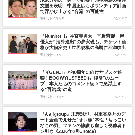
支援を表明、中居正広もボランティア計画
で浮かび上がる“合流”の可能性
週刊女性PRIME
2026/8/7
『Number_i』神宮寺勇太・平野紫耀・岸
優太が“海外進出”の夢実現も、チケット価
格が大幅変更！世界規模の高騰に不満噴出
週刊女性PRIME
2026/8/7
『光GENJI』が40周年に向けサブスク解
禁！BOOWYにSPEEDも“復活”のムー
ブ、本人たちのコメント続々で急浮上す
る“再結成”の道
週刊女性PRIME
2026/8/7
『Aぇ!group』末澤誠也、村重杏奈とのデ
ート企画で見せた“オレ様”本性「ちっこい
なこの男」ファンの擁護も虚しく視聴者ド
ン引き《2026年8月Choice》