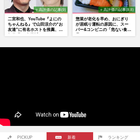
⭐ 高評価の記事(9)
⭐ 高評価の記事(8.8)
二宮和也、YouTube『よにの
惣菜が老化を早め、おにぎり
ちゃんねる』で山田涼介の“お
が居眠り運転の原因に、スー
友達”に有名ホストを推薦、歌
パー&コンビニの「危ない食
舞伎町に“急接近”でファン
品」
「関わらないで！」
PICKUP
新着
ランキング