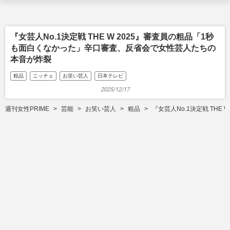
『女芸人No.1決定戦 THE W 2025』審査員の粗品「1秒
も面白くなかった」辛口審査、反省会で女性芸人たちの
本音が炸裂
粗品
ニッチェ
お笑い芸人
日本テレビ
2025/12/17
週刊女性PRIME
芸能
お笑い芸人
粗品
『女芸人No.1決定戦 TH