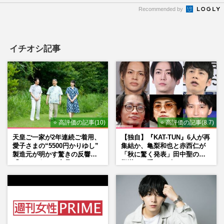
Recommended by
イチオシ記事
⭐ 高評価の記事(10)
⭐ 高評価の記事(8.7)
天皇ご一家が2年連続ご着用、
【独自】『KAT-TUN』6人が再
愛子さまの“5500円かりゆし”
集結か、亀梨和也と赤西仁が
製造元が明かす驚きの反響
「秋に驚く発表」田中聖の刑
「まさかうちの商品とは…」
期満了と重なる“匂わせ”では
ない理由