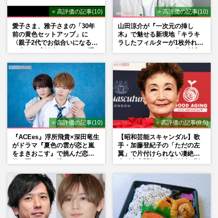
⭐ 高評価の記事(10)
⭐ 高評価の記事(10)
愛子さま、雅子さまの「30年
山田涼介が『一次元の挿し
前の黄色セットアップ」に
木』で魅せる新境地「キラキ
〈親子2代でお似合いになる〉
ラしたフィルターが1枚外れて
の声、ご成婚時のドレスも手
くれたら」アイドル像を封印
がけた森英恵さんとの絆
した覚悟
⭐ 高評価の記事(10)
⭐ 高評価の記事(8.5)
『ACEes』浮所飛貴×深田竜生
【昭和芸能スキャンダル】歌
がドラマ『夏色の雲が恋と嵐
手・加藤登紀子の「ただの左
をまきおこす』で挑んだ恋人
翼」で片付けられない凄絶半
役、照れながら挑んだキュン
生《東大闘争、獄中結婚、別
シーン秘話
荘で内ゲバ事件》