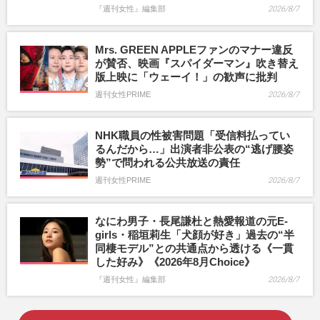
『週刊女性』編集部
2026/8/7
Mrs. GREEN APPLEファンのマナー違反
が賛否、映画『スパイダーマン』吹き替え
版上映に「ウェーイ！」の歓声に批判
週刊女性PRIME
2026/8/7
NHK職員の性被害問題「受信料払ってい
るんだから…」出演者非公表の“逃げ腰姿
勢”で問われる公共放送の責任
週刊女性PRIME
2026/8/7
なにわ男子・長尾謙杜と熱愛報道の元E-
girls・稲垣莉生「犬顔が好き」過去の“半
同棲モデル”との共通点から透ける《一貫
した好み》《2026年8月Choice》
『週刊女性』編集部
2026/8/7