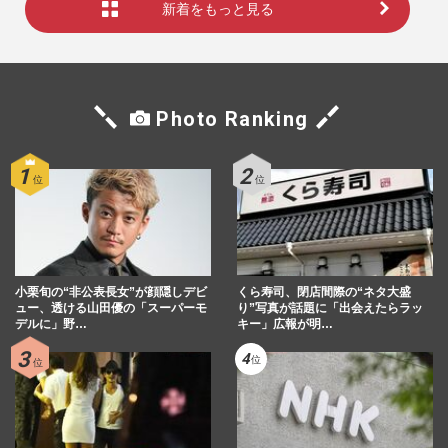
新着をもっと見る
Photo Ranking
小栗旬の“非公表長女”が顔隠しデビ
くら寿司、閉店間際の“ネタ大盛
ュー、透ける山田優の「スーパーモ
り”写真が話題に「出会えたらラッ
デルに」野…
キー」広報が明…