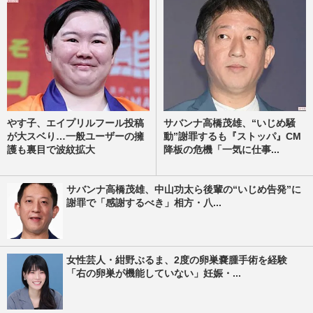
やす子、エイプリルフール投稿
サバンナ高橋茂雄、“いじめ騒
が大スベり…一般ユーザーの擁
動”謝罪するも『ストッパ』CM
護も裏目で波紋拡大
降板の危機「一気に仕事...
サバンナ高橋茂雄、中山功太ら後輩の“いじめ告発”に
謝罪で「感謝するべき」相方・八...
女性芸人・紺野ぶるま、2度の卵巣嚢腫手術を経験
「右の卵巣が機能していない」妊娠・...