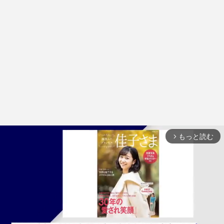
もっと読む
arrow_forward_ios