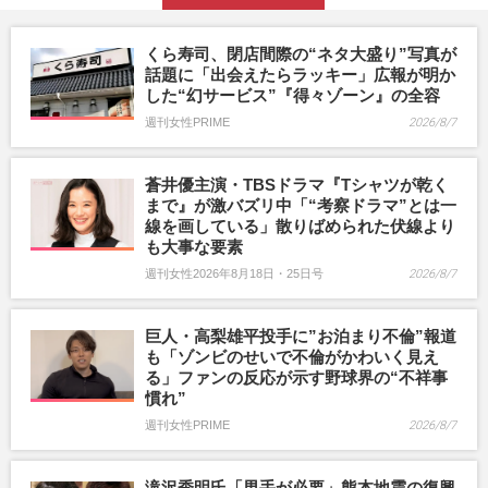
くら寿司、閉店間際の“ネタ大盛り”写真が
話題に「出会えたらラッキー」広報が明か
した“幻サービス”『得々ゾーン』の全容
週刊女性PRIME
2026/8/7
蒼井優主演・TBSドラマ『Tシャツが乾く
まで』が激バズリ中「“考察ドラマ”とは一
線を画している」散りばめられた伏線より
も大事な要素
週刊女性2026年8月18日・25日号
2026/8/7
巨人・高梨雄平投手に”お泊まり不倫”報道
も「ゾンビのせいで不倫がかわいく見え
る」ファンの反応が示す野球界の“不祥事
慣れ”
週刊女性PRIME
2026/8/7
滝沢秀明氏「男手が必要」熊本地震の復興