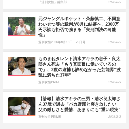
『週刊女性』編集部
2026/8/5
元ジャングルポケット・斉藤慎二、不同意
わいせつ等の裁判が8月に結審へ、2300万
円示談も拒否で強まる「実刑判決の可能
性」
週刊女性2026年8月18日・25日号
2026/8/5
ものまねタレント清水アキラの息子・良太
郎さん死去「もう真面目に働いているの
で」、2度の逮捕も諦めなかった芸能界“波
乱に満ちた37年”
週刊女性PRIME
2026/8/3
【訃報】清水アキラの三男・清水良太郎さ
ん37歳で逝去「バカ野郎と突き放したい」
父の厳しさと愛情、あまりにも“重い現実”
週刊女性PRIME
2026/8/3