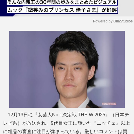
Powered by 
GliaStudios
M
u
t
e
12月13日に『女芸人No.1決定戦 THE W 2025』（日本テ
レビ系）が放送され、9代目女王に輝いた『ニッチェ』以上
に粗品の審査に注目が集まっている。厳しいコメントは賛