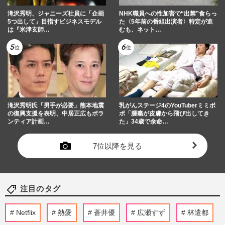
滝沢秀明、ジャニーズ社員に「企画
NHK職員への性加害で“出禁”食らっ
5つ出して」目指すビジネスモデル
た〈5年前の番組出演者〉特定が進
は『米津玄師…
むも、ネット…
滝沢秀明氏「男手が必要」熊本地震
乳がんステージ4のYouTuberミミポ
の復興支援を表明、中居正広もボラ
ポ「腫瘍が皮膚から飛び出してき
ンティア計画…
た」34歳で余命…
7位以降を見る
注目のタグ
Netflix
熱愛
蒼井優
広瀬すず
林遣都