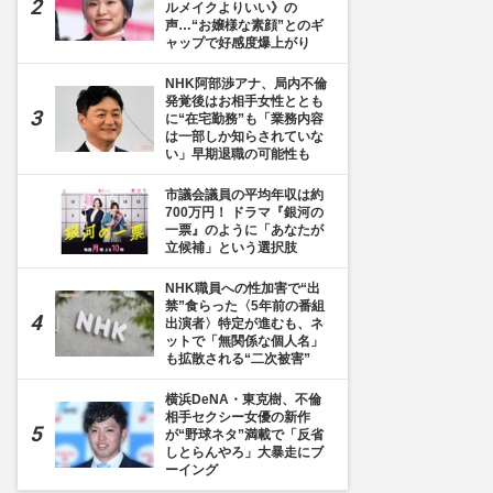
ルメイクよりいい》の
声…“お嬢様な素顔”とのギ
ャップで好感度爆上がり
NHK阿部渉アナ、局内不倫
発覚後はお相手女性ととも
に“在宅勤務”も「業務内容
は一部しか知らされていな
い」早期退職の可能性も
市議会議員の平均年収は約
700万円！ ドラマ『銀河の
一票』のように「あなたが
立候補」という選択肢
NHK職員への性加害で“出
禁”食らった〈5年前の番組
出演者〉特定が進むも、ネ
ットで「無関係な個人名」
も拡散される“二次被害”
横浜DeNA・東克樹、不倫
相手セクシー女優の新作
が“野球ネタ”満載で「反省
しとらんやろ」大暴走にブ
ーイング