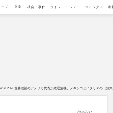
ニーズ
皇室
社会・事件
ライフ
トレンド
コミックス
連
WBC2026優勝候補のアメリカ代表が敗退危機、メキシコとイタリアの《無気
2026/3/11