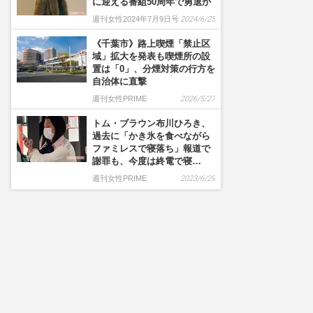
に迎える番組50周年で勇退か
週刊女性2024年7月9日号
2024/6/25
《千葉市》路上喫煙「禁止区
域」拡大を発表も喫煙所の設
置は「0」、分煙対策の行方を
自治体に直撃
週刊女性PRIME
2026/5/27
トム・ブラウン布川ひろき、
過去に「かき氷を食べながら
ファミレスで寝落ち」報道で
謝罪も、今度は終電で寝…
週刊女性PRIME
2023/6/29