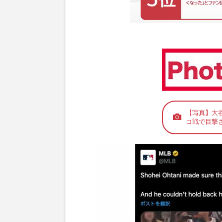
【写真】大
コ戦で目撃