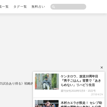
載一覧
タグ一覧
無料占い
×
力試合あり得る》戦略的“談合”を囁く声も