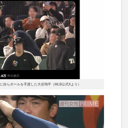
もに自らボールを手渡した大谷翔平（MLB公式Xより）