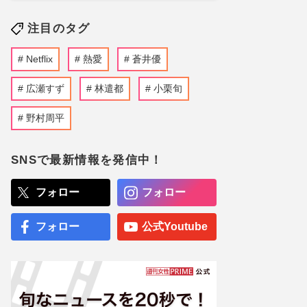
注目のタグ
Netflix
熱愛
蒼井優
広瀬すず
林遣都
小栗旬
野村周平
SNSで最新情報を発信中！
フォロー
フォロー
フォロー
公式Youtube