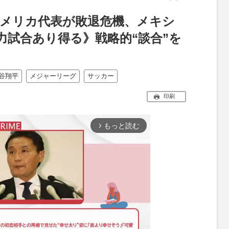
のアメリカ代表が敗退危機、メキシ
力試合あり得る》戦略的“談合”を
谷翔平
メジャーリーグ
サッカー
印刷
もっと読む
arrow_forward_ios