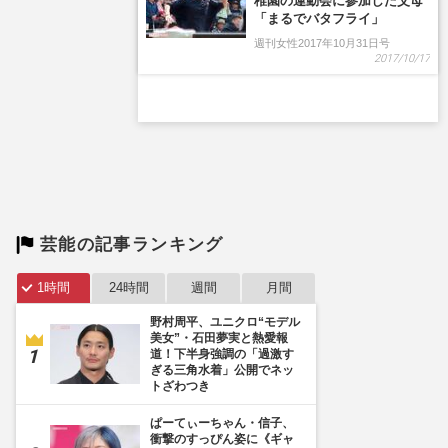
芸能の記事ランキング
1時間
24時間
週間
月間
野村周平、ユニクロ“モデル
美女”・石田夢実と熱愛報
道！下半身強調の「過激す
ぎる三角水着」公開でネッ
トざわつき
ぱーてぃーちゃん・信子、
衝撃のすっぴん姿に《ギャ