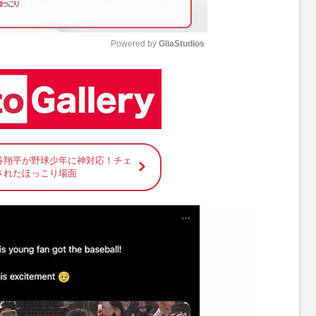
Powered by 
GliaStudios
M
u
t
e
谷翔平が野球少年に神対応！チェ
されたほっこり場面