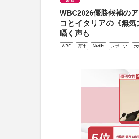
WBC2026優勝候補
コとイタリアの《無気
囁く声も
WBC
野球
Netflix
スポーツ
大