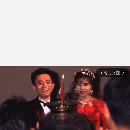
もっと読む
arrow_forward_ios