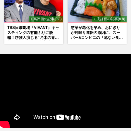
⭐ 高評価の記事(9.8)
⭐ 高評価の記事(8.8)
TBS日曜劇場『VIVANT』キャ
惣菜が老化を早め、おにぎり
スティングの有能ぶりに脱
が居眠り運転の原因に、スー
帽！堺雅人演じる“乃木の青年
パー&コンビニの「危ない食
期”役は、そっくり説根強い
品」
Mr.Children桜井和寿のバンド
マン長男・櫻井海音だった