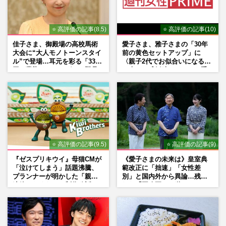
⭐ 高評価の記事(8.5)
⭐ 高評価の記事(10)
佳子さま、御殿場の高校馬術
愛子さま、雅子さまの「30年
大会に“大人モノトーンスタイ
前の黄色セットアップ」に
ル”で登場…耳元を彩る「3300
〈親子2代でお似合いになる〉
円の藍染イヤリング」は即品
の声、ご成婚時のドレスも手
薄に
がけた森英恵さんとの絆
⭐ 高評価の記事(9.5)
⭐ 高評価の記事(9)
『ゼスプリキウイ』母猫CMが
《愛子さまの未来は》皇室典
「泣けてしまう」話題沸騰、
範改正に「拙速」「女性差
プランナーが明かした「親に
別」と国内外から異論…残さ
連絡したくなる」制作秘話
れた「再改正」の道