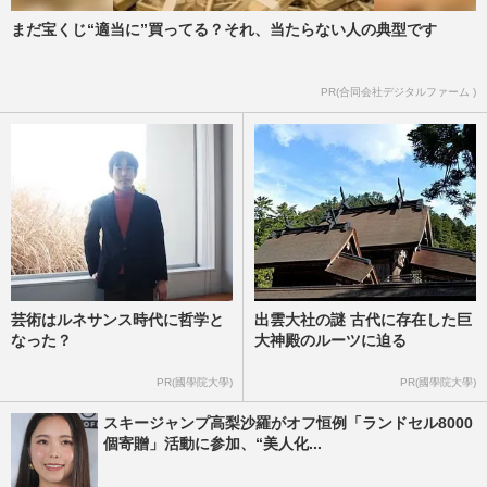
まだ宝くじ“適当に”買ってる？それ、当たらない人の典型です
PR(合同会社デジタルファーム )
芸術はルネサンス時代に哲学と
出雲大社の謎 古代に存在した巨
なった？
大神殿のルーツに迫る
PR(國學院大學)
PR(國學院大學)
スキージャンプ高梨沙羅がオフ恒例「ランドセル8000
個寄贈」活動に参加、“美人化...