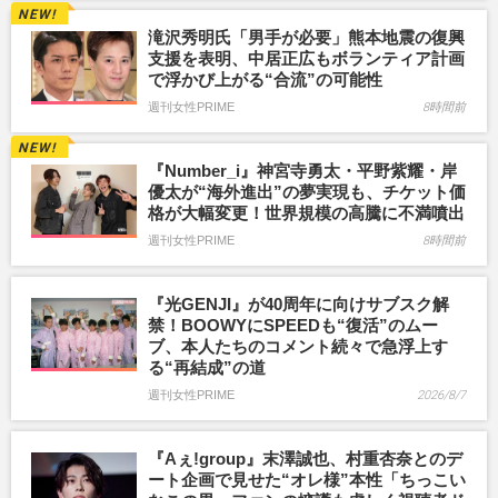
滝沢秀明氏「男手が必要」熊本地震の復興
支援を表明、中居正広もボランティア計画
で浮かび上がる“合流”の可能性
週刊女性PRIME
8時間前
『Number_i』神宮寺勇太・平野紫耀・岸
優太が“海外進出”の夢実現も、チケット価
格が大幅変更！世界規模の高騰に不満噴出
週刊女性PRIME
8時間前
『光GENJI』が40周年に向けサブスク解
禁！BOOWYにSPEEDも“復活”のムー
ブ、本人たちのコメント続々で急浮上す
る“再結成”の道
週刊女性PRIME
2026/8/7
『Aぇ!group』末澤誠也、村重杏奈とのデ
ート企画で見せた“オレ様”本性「ちっこい