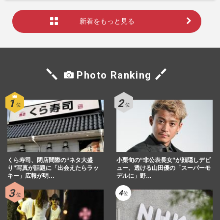
新着をもっと見る
Photo Ranking
くら寿司、閉店間際の“ネタ大盛
小栗旬の“非公表長女”が顔隠しデビ
り”写真が話題に「出会えたらラッ
ュー、透ける山田優の「スーパーモ
キー」広報が明…
デルに」野…