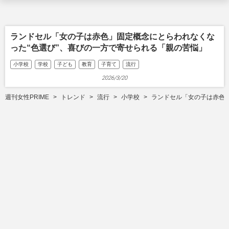
ランドセル「女の子は赤色」固定概念にとらわれなくな
った“色選び”、喜びの一方で寄せられる「親の苦悩」
小学校
学校
子ども
教育
子育て
流行
2026/3/20
週刊女性PRIME
トレンド
流行
小学校
ランドセル「女の子は赤色」