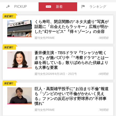
PICKUP
新着
ランキング
くら寿司、閉店間際の“ネタ大盛り”写真が
話題に「出会えたらラッキー」広報が明か
した“幻サービス”『得々ゾーン』の全容
週刊女性PRIME
5時間前
蒼井優主演・TBSドラマ『Tシャツが乾く
まで』が激バズリ中「“考察ドラマ”とは一
線を画している」散りばめられた伏線より
も大事な要素
週刊女性2026年8月18日・25日号
6時間前
巨人・高梨雄平投手に”お泊まり不倫”報道
も「ゾンビのせいで不倫がかわいく見え
る」ファンの反応が示す野球界の“不祥事
慣れ”
週刊女性PRIME
7時間前