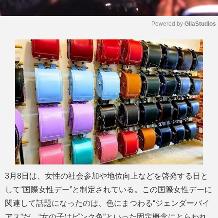
Powered by 
GliaStudios
M
u
t
e
3月8日は、女性の社会参加や地位向上などを啓発する日と
して“国際女性デー”と制定されている。この国際女性デーに
関連して話題になったのは、色にまつわる“ジェンダーバイ
アス”だ。“女の子はピンク色”といった固定概念にとらわれ