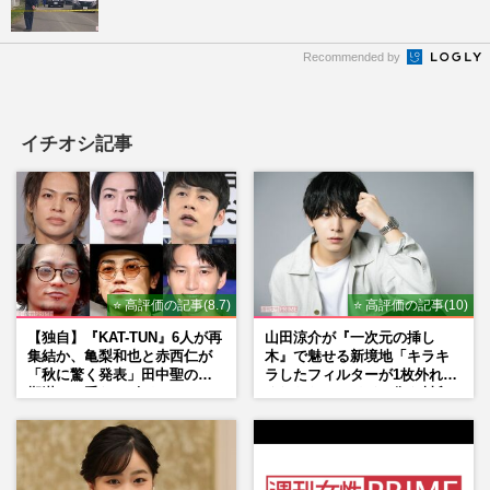
Recommended by
イチオシ記事
⭐ 高評価の記事(8.7)
⭐ 高評価の記事(10)
【独自】『KAT-TUN』6人が再
山田涼介が『一次元の挿し
集結か、亀梨和也と赤西仁が
木』で魅せる新境地「キラキ
「秋に驚く発表」田中聖の刑
ラしたフィルターが1枚外れて
期満了と重なる“匂わせ”では
くれたら」アイドル像を封印
ない理由
した覚悟