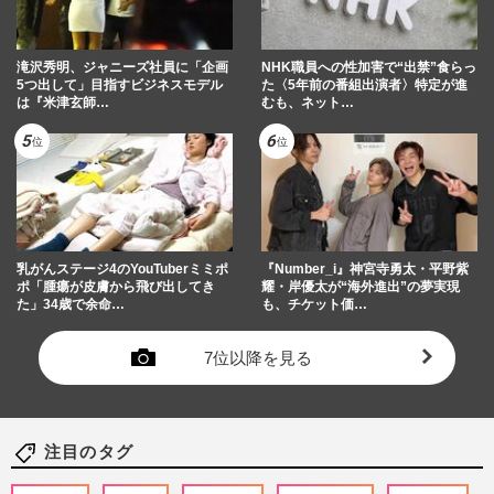
滝沢秀明、ジャニーズ社員に「企画
NHK職員への性加害で“出禁”食らっ
5つ出して」目指すビジネスモデル
た〈5年前の番組出演者〉特定が進
は『米津玄師…
むも、ネット…
乳がんステージ4のYouTuberミミポ
『Number_i』神宮寺勇太・平野紫
ポ「腫瘍が皮膚から飛び出してき
耀・岸優太が“海外進出”の夢実現
た」34歳で余命…
も、チケット価…
7位以降を見る
注目のタグ