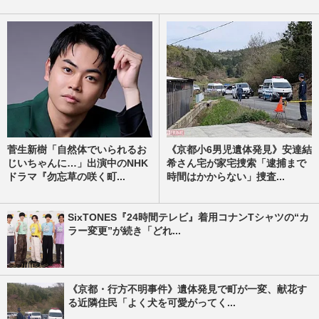
菅生新樹「自然体でいられるお
《京都小6男児遺体発見》安達結
じいちゃんに…」出演中のNHK
希さん宅が家宅捜索「逮捕まで
ドラマ『勿忘草の咲く町...
時間はかからない」捜査...
SixTONES『24時間テレビ』着用コナンTシャツの“カ
ラー変更”が続き「どれ...
《京都・行方不明事件》遺体発見で町が一変、献花す
る近隣住民「よく犬を可愛がってく...