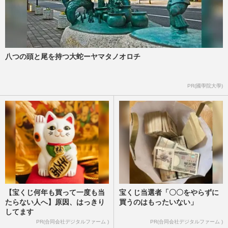
八つの頭と尾を持つ大蛇ーヤマタノオロチ
PR(國學院大學)
【宝くじ何年も買って一度も当
宝くじ当選者「〇〇をやらずに
たらない人へ】原因、はっきり
買うのはもったいない」
してます
PR(合同会社デジタルファーム )
PR(合同会社デジタルファーム )