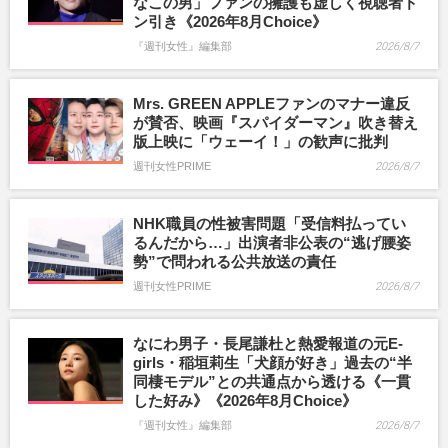
なこの男」ファンの擁護も虚しく視聴者ド
ン引き《2026年8月Choice》
『週刊女性』編集部
2026/8/7
Mrs. GREEN APPLEファンのマナー違反
が賛否、映画『スパイダーマン』吹き替え
版上映に「ウェーイ！」の歓声に批判
週刊女性PRIME
2026/8/7
NHK職員の性被害問題「受信料払ってい
るんだから…」出演者非公表の“逃げ腰姿
勢”で問われる公共放送の責任
週刊女性PRIME
2026/8/7
なにわ男子・長尾謙杜と熱愛報道の元E-
girls・稲垣莉生「犬顔が好き」過去の“半
同棲モデル”との共通点から透ける《一貫
した好み》《2026年8月Choice》
『週刊女性』編集部
2026/8/7