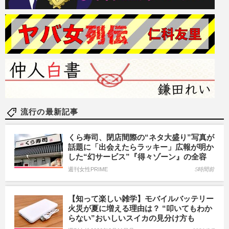
流行の最新記事
くら寿司、閉店間際の“ネタ大盛り”写真が
話題に「出会えたらラッキー」広報が明か
した“幻サービス”『得々ゾーン』の全容
週刊女性PRIME
5時間前
【知って楽しい雑学】モバイルバッテリー
火災が夏に増える理由は？ “叩いてもわか
らない”おいしいスイカの見分け方も