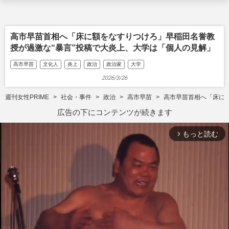
高市早苗首相へ「床に額をなすりつけろ」早稲田名誉教
授が過激な“暴言”投稿で大炎上、大学は「個人の見解」
高市早苗
文化人
炎上
政治
政治家
大学
2026/3/26
週刊女性PRIME
社会・事件
政治
高市早苗
高市早苗首相へ「床に
広告の下にコンテンツが続きます
もっと読む
arrow_forward_ios