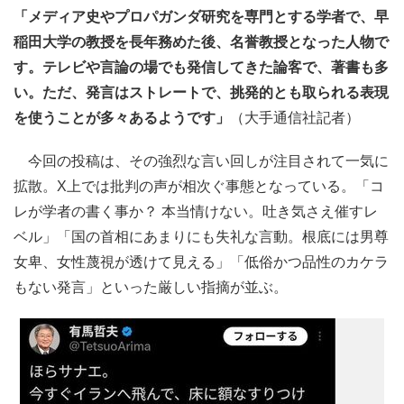
「メディア史やプロパガンダ研究を専門とする学者で、早
稲田大学の教授を長年務めた後、名誉教授となった人物で
す。テレビや言論の場でも発信してきた論客で、著書も多
い。ただ、発言はストレートで、挑発的とも取られる表現
を使うことが多々あるようです」
（大手通信社記者）
今回の投稿は、その強烈な言い回しが注目されて一気に
拡散。X上では批判の声が相次ぐ事態となっている。「コ
レが学者の書く事か？ 本当情けない。吐き気さえ催すレ
ベル」「国の首相にあまりにも失礼な言動。根底には男尊
女卑、女性蔑視が透けて見える」「低俗かつ品性のカケラ
もない発言」といった厳しい指摘が並ぶ。