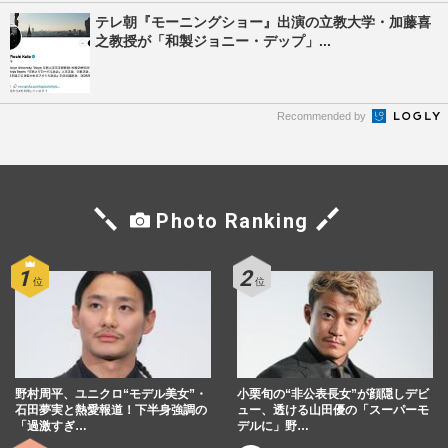
テレ朝『モーニングショー』出演の立教大学・加藤喜
之教授が「和製ジョニー・デップ」...
Recommended by
Photo Ranking
野村周平、ユニクロ“モデル美女”・
小栗旬の“非公表長女”が顔隠しデビ
石田夢実と熱愛報道！下半身強調の
ュー、透ける山田優の「スーパーモ
「過激すぎ…
デルに」野…