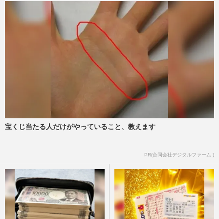
高市早苗首相が熊本地震を自衛隊のヘリで
視察、上空での合掌姿に蓮舫議員が噛みつ
いた「止める人はいなかっ…
週刊女性PRIME
2026/8/5
「消費税減税の公約」進める高市早苗首相
を“後ろから撃った”石破茂前首相、〈減税
に93%が賛成〉アンケー…
週刊女性PRIME
2026/8/5
宝くじ当たる人だけがやっていること、教えます
《政治家失言ランキング》支持率急落の高
市早苗首相は3位、2位は“泣きマネ”の議
員、圧倒的1位は「品性を…
PR(合同会社デジタルファーム )
週刊女性2026年8月11日号
2026/8/5