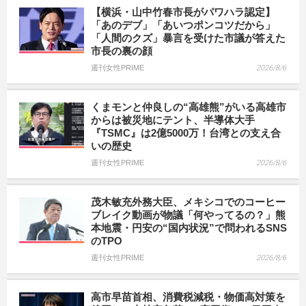
【横浜・山中竹春市長がパワハラ認定】
「あのデブ」「あいつポンコツだから」
「人間のクズ」暴言を受けた市議が答えた
市長の裏の顔
週刊女性PRIME
2026/8/6
くまモンと仲良しの“高雄熊”がいる高雄市
からは被災地にテント、半導体大手
『TSMC』は2億5000万！台湾との支え合
いの歴史
週刊女性PRIME
2026/8/6
茂木敏充外務大臣、メキシコでのコーヒー
ブレイク動画が物議「何やってるの？」熊
本地震・円安の“国内状況”で問われるSNS
のTPO
週刊女性PRIME
2026/8/6
高市早苗首相、消費税減税・物価高対策を