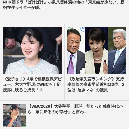
NHK朝ドラ『ばけばけ』小泉八雲終焉の地の「東京編が少ない」新
宿在住ライターが嘆...
《愛子さま》4歳で相撲観戦デビ
《政治家失言ランキング》支持
ュー、六大学野球にWBCも！応
率急落の高市早苗首相は3位、2
援席に映るご成長「ス...
位は“泣きマネ”の議員...
【WBC2026】大谷翔平、野球一筋だった独身時代か
ら「家に帰るのが幸せ」と言わ...