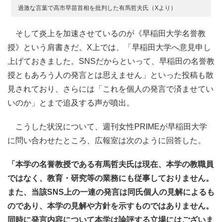
過激な言葉で高市早苗首相を批判した有馬哲夫氏（Xより）
そして炎上を加速させているのが《早稲田大学名誉教
授》という肩書きだ。X上では、「早稲田大学へ意見申し
上げておきました。SNSだからといって、早稲田の名誉教
授ともあろう人の発言とは思えません」といった投稿も散
見されており、さらには「これを個人の発言で済ませてい
いのか」とまで追及する声が噴出。
こうした状況について、週刊女性PRIMEが早稲田大学
に問い合わせたところ、広報室は次のように回答した。
「本学の名誉教授である有馬哲夫氏は現在、本学の教職員
ではなく、教育・研究等の業務にも従事しておりません。
また、当該SNS上の一連の発言は同氏個人の見解によるも
のであり、本学の見解や方針を示すものではありません。
同時に発言内容について本学は論評する立場にはございま