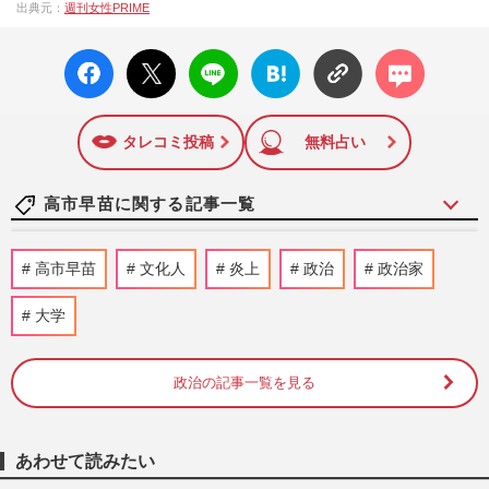
出典元：
週刊女性PRIME
成27年）1月に開設された主婦と生活社が運営する日本のニュ
ースサイトです。『週刊女性PRIME』編集者が担当する連載
facebo
X ポス
LINE
はてな
コメン
陣の執筆記事を配信するほか、女性週刊誌『週刊女性』の誌
ok い
ト
ブック
ト
面に掲載された記事から、インターネット利用者層にとって
いね
マーク
特に関心の高い題材の記事を、WEB向けにリライトして配信
に追加
しています！
タレコミ投稿
無料占い
高市早苗に関する記事一覧
スピードスケート・高木美帆が国民栄誉賞
高市早苗
文化人
炎上
政治
政治家
受賞！副賞に「包丁10本」を選んだ背景
と、刃に刻まれた“高市早苗…
大学
週刊女性PRIME
2026/8/6
政治の記事一覧を見る
高市早苗首相、消費税減税・物価高対策を
後回しで支持率急落、V字回復への目玉人
事は国民民主・玉木雄一郎…
週刊女性2026年8月18日・25日号
2026/8/6
あわせて読みたい