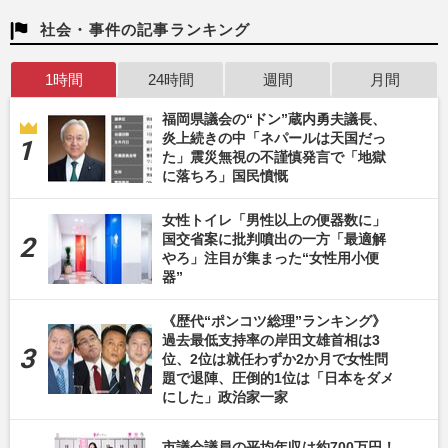
社会・事件の記事ランキング
1時間
24時間
週間
月間
福岡県議会の“ドン”蔵内勇夫議長、
炎上続きの中「ネパールは天国だっ
た」震災無視の不謹慎発言で「地獄
に落ちろ」国民憤慨
女性トイレ「男性以上の便器数に」
国交省案に批判噴出の一方「最適解
やろ」注目が集まった“女性用小便
器”
《歴代“ポンコツ総理”ランキング》
過去最低支持率の岸田文雄首相は3
位、2位は就任わずか2か月で女性問
題で退陣、圧倒的1位は「日本をダメ
にした」政治家一家
市議会議員の平均年収は約700万円！