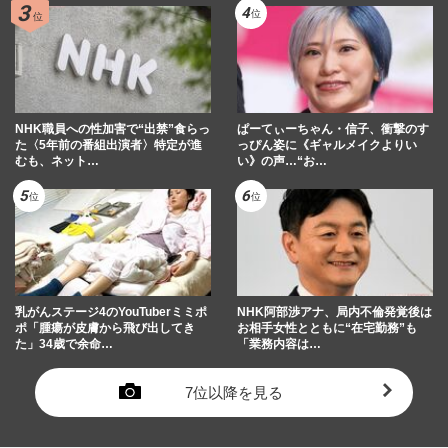
NHK職員への性加害で“出禁”食らっ
ぱーてぃーちゃん・信子、衝撃のす
た〈5年前の番組出演者〉特定が進
っぴん姿に《ギャルメイクよりい
むも、ネット…
い》の声…“お…
乳がんステージ4のYouTuberミミポ
NHK阿部渉アナ、局内不倫発覚後は
ポ「腫瘍が皮膚から飛び出してき
お相手女性とともに“在宅勤務”も
た」34歳で余命…
「業務内容は…
7位以降を見る