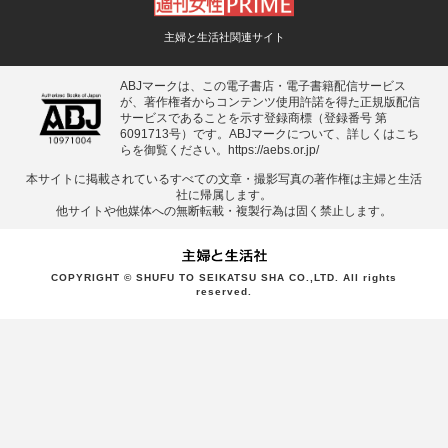
主婦と生活社関連サイト
ABJマークは、この電子書店・電子書籍配信サービス
が、著作権者からコンテンツ使用許諾を得た正規版配信
サービスであることを示す登録商標（登録番号 第
6091713号）です。ABJマークについて、詳しくはこち
らを御覧ください。
https://aebs.or.jp/
本サイトに掲載されているすべての⽂章・撮影写真の著作権は主婦と⽣活
社に帰属します。
他サイトや他媒体への無断転載・複製⾏為は固く禁⽌します。
COPYRIGHT © SHUFU TO SEIKATSU SHA CO.,LTD. All rights
reserved.