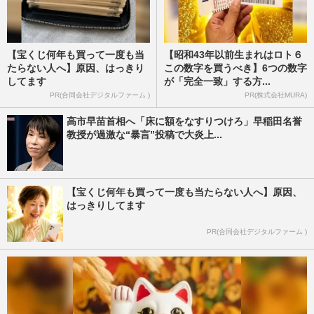
【宝くじ何年も買って一度も当
【昭和43年以前生まれはロト６
たらない人へ】原因、はっきり
この数字を買うべき】6つの数字
してます
が「完全一致」する方...
PR(合同会社デジタルファーム )
PR(株式会社MURA)
高市早苗首相へ「床に額をなすりつけろ」早稲田名誉
教授が過激な“暴言”投稿で大炎上...
【宝くじ何年も買って一度も当たらない人へ】原因、
はっきりしてます
PR(合同会社デジタルファーム )