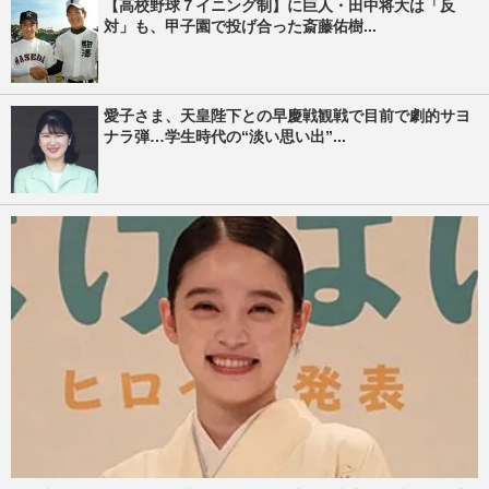
【高校野球７イニング制】に巨人・田中将大は「反
対」も、甲子園で投げ合った斎藤佑樹...
愛子さま、天皇陛下との早慶戦観戦で目前で劇的サヨ
ナラ弾…学生時代の“淡い思い出”...