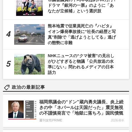
ドラマ『銀河の一票』のように「あ
なたが立候補」という選択肢
熊本地震で従業員死亡の『ハビタ』
イオン爆発事故後に“社長の経歴と写
真”削除で「逃げようとしてる」逃げ
の態勢に非難
NHKニュースの“クマ被害”の見出し
がひどすぎると物議「公共放送の水
準にない」問われるメディアの日本
語力
政治の最新記事
福岡県議会の“ドン”蔵内勇夫議長、炎上続
きの中「ネパールは天国だった」震災無視
の不謹慎発言で「地獄に落ちろ」国民憤慨
週刊女性PRIME
2026/8/6