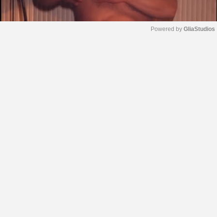
Powered by 
GliaStudios
M
u
t
e