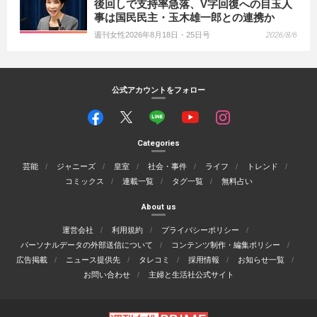
後回しで支持率急落、V字回復への目玉人
事は国民民主・玉木雄一郎との連携か
週刊女性2026年8月18日・25日号
2026/8/6
公式アカウントをフォロー
Categories
芸能
ジャニーズ
皇室
社会・事件
ライフ
トレンド
コミックス
連載一覧
タグ一覧
無料占い
About us
運営会社
利用規約
プライバシーポリシー
パーソナルデータの外部送信について
コンテンツ制作・編集ポリシー
広告掲載
ニュース提供先
タレコミ
採用情報
お知らせ一覧
お問い合わせ
主婦と生活社公式サイト