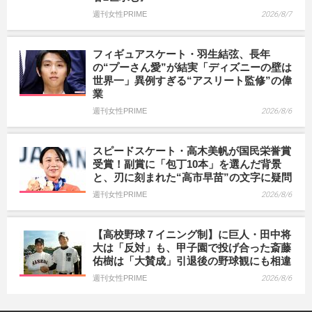
週刊女性PRIME
2026/8/7
フィギュアスケート・羽生結弦、長年
の“プーさん愛”が結実「ディズニーの壁は
世界一」異例すぎる“アスリート監修”の偉
業
週刊女性PRIME
2026/8/6
スピードスケート・高木美帆が国民栄誉賞
受賞！副賞に「包丁10本」を選んだ背景
と、刃に刻まれた“高市早苗”の文字に疑問
週刊女性PRIME
2026/8/6
【高校野球７イニング制】に巨人・田中将
大は「反対」も、甲子園で投げ合った斎藤
佑樹は「大賛成」引退後の野球観にも相違
週刊女性PRIME
2026/8/6