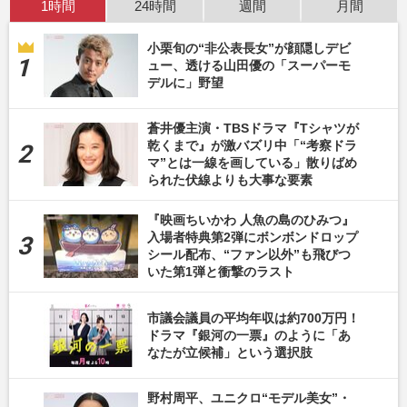
1時間
24時間
週間
月間
小栗旬の“非公表長女”が顔隠しデビ
ュー、透ける山田優の「スーパーモ
デルに」野望
蒼井優主演・TBSドラマ『Tシャツが
乾くまで』が激バズリ中「“考察ドラ
マ”とは一線を画している」散りばめ
られた伏線よりも大事な要素
『映画ちいかわ 人魚の島のひみつ』
入場者特典第2弾にボンボンドロップ
シール配布、“ファン以外”も飛びつ
いた第1弾と衝撃のラスト
市議会議員の平均年収は約700万円！
ドラマ『銀河の一票』のように「あ
なたが立候補」という選択肢
野村周平、ユニクロ“モデル美女”・