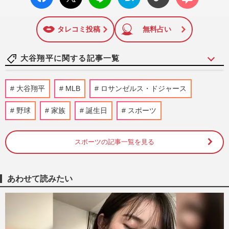
ok い
ト
ブック
ト
いね
マーク
に追加
タレコミ投稿
無料占い
大谷翔平に関する記事一覧
「大谷翔平の生活に合わせ…」水原一平受
大谷翔平
MLB
ロサンゼルス・ドジャース
刑者、事件直前の音声公開で発覚した“衝
撃ウソの数々”と妻への思…
野球
家族
誕生日
スポーツ
週刊女性PRIME
2026/8/3
スポーツの記事一覧を見る
大谷翔平の元通訳・水原一平氏「命を賭け
て…」公開された“独占インタビュー”で語
った衝撃の「嘘と真実」
週刊女性PRIME
2026/7/30
あわせて読みたい
ドジャース・大谷翔平、ゆうちょ銀行のア
ンバサダー就任で“賞”を新設！本人も「選
定に携わる」子どもたち…