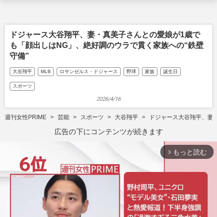
ドジャース大谷翔平、妻・真美子さんとの愛娘が1歳で
も「顔出しはNG」、絶好調のウラで貫く家族への“鉄壁
守備”
大谷翔平
MLB
ロサンゼルス・ドジャース
野球
家族
誕生日
スポーツ
2026/4/16
週刊女性PRIME
芸能
スポーツ
大谷翔平
ドジャース大谷翔平、妻・
広告の下にコンテンツが続きます
もっと読む
arrow_forward_ios