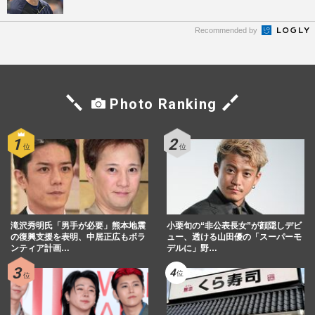
Recommended by
Photo Ranking
滝沢秀明氏「男手が必要」熊本地震
小栗旬の“非公表長女”が顔隠しデビ
の復興支援を表明、中居正広もボラ
ュー、透ける山田優の「スーパーモ
ンティア計画…
デルに」野…