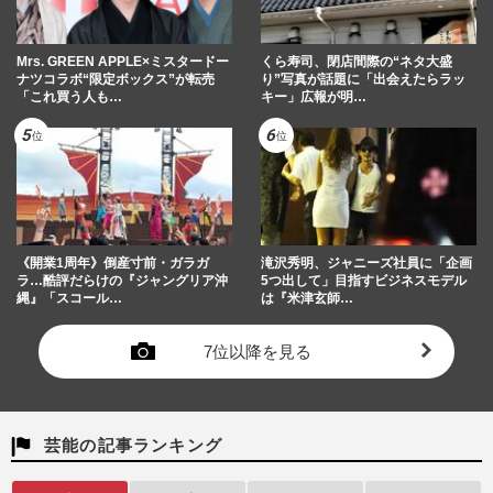
Mrs. GREEN APPLE×ミスタードー
くら寿司、閉店間際の“ネタ大盛
ナツコラボ“限定ボックス”が転売
り”写真が話題に「出会えたらラッ
「これ買う人も…
キー」広報が明…
《開業1周年》倒産寸前・ガラガ
滝沢秀明、ジャニーズ社員に「企画
ラ…酷評だらけの『ジャングリア沖
5つ出して」目指すビジネスモデル
縄』「スコール…
は『米津玄師…
7位以降を見る
芸能の記事ランキング