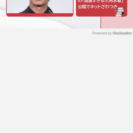
Powered by 
GliaStudios
M
u
t
e