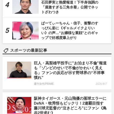
石田夢実と熱愛報道！下半身強調の
「過激すぎる三角水着」公開でネッ
トざわつき
ぱーてぃーちゃん・信子、衝撃のす
っぴん姿に《ギャルメイクよりい
い》の声…“お嬢様な素顔”とのギャ
ップで好感度爆上がり
スポーツの最新記事
巨人・高梨雄平投手に”お泊まり不倫”報道
も「ゾンビのせいで不倫がかわいく見え
る」ファンの反応が示す野球界の“不祥事
慣れ”
週刊女性PRIME
2026/8/7
阪神タイガース・元山飛優の落球エラーに
DeNA・牧秀悟もビックリ！2連覇目指す
藤川球児監督の“泣きどころ”にファン《鳥
谷2世求む》