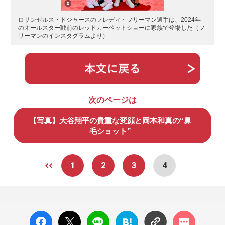
ロサンゼルス・ドジャースのフレディ・フリーマン選手は、2024年
のオールスター戦前のレッドカーペットショーに家族で登場した（フ
リーマンのインスタグラムより）
次のページは
【写真】大谷翔平の貴重な変顔と岡本和真の“鼻
毛ショット”
1
2
3
4
facebo
X ポス
LINE
はてな
コメン