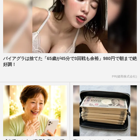
週刊女性2026年8月11日号
2026/7/29
“二刀流”不発ならドジャース・大谷翔平の
「４年連続MVP」に暗雲、有力候補に躍
り出たカブス・鈴木誠也の…
週刊女性PRIME
2026/7/29
バイアグラは捨てた「65歳が45分で3回戦も余裕」980円で朝まで絶
《ドジャース表敬訪問》アメリカ・トラン
好調！
プ大統領に絶賛された大谷翔平と山本由伸
の「日本人すぎる」対応に…
PR(健商株式会社)
週刊女性PRIME
2026/7/26