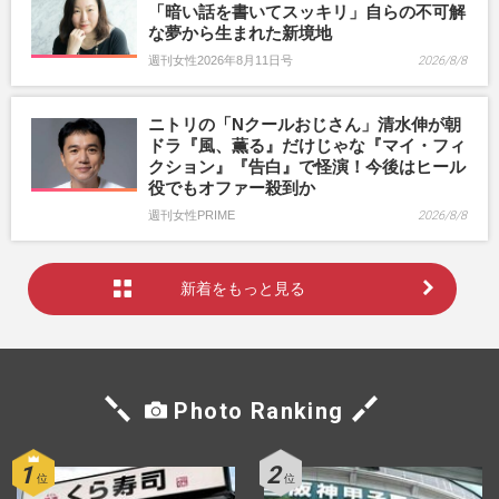
「暗い話を書いてスッキリ」自らの不可解
な夢から生まれた新境地
週刊女性2026年8月11日号
2026/8/8
ニトリの「Nクールおじさん」清水伸が朝
ドラ『風、薫る』だけじゃな『マイ・フィ
クション』『告白』で怪演！今後はヒール
役でもオファー殺到か
週刊女性PRIME
2026/8/8
新着をもっと見る
Photo Ranking