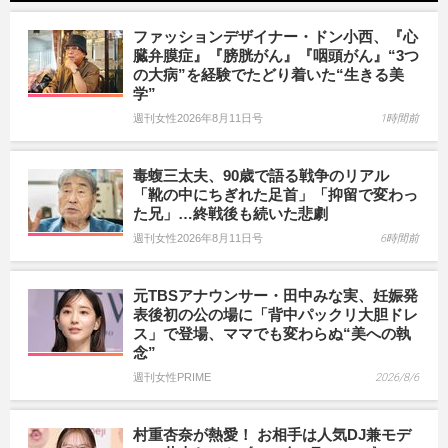
ファッションデザイナー・ドン小西、『心
臓弁膜症』『膀胱がん』『咽頭がん』“3つ
の大病”を経験でたどり着いた“生きる美
学”
週刊女性2026年8月11日号
1時間前
毒蝮三太夫、90歳で語る戦争のリアル
「靴の中にちぎれた足首」「抑留で変わっ
た兄」…終戦後も続いた悲劇
週刊女性2026年8月11日号
6時間前
元TBSアナウンサー・田中みな実、妊娠発
表後初の公の場に「背中パックリ大胆ドレ
ス」で登場、ママでも変わらぬ“美への執
念”
週刊女性PRIME
2026/8/6
村重杏奈が熱愛！ お相手は人気DJ兼モデ