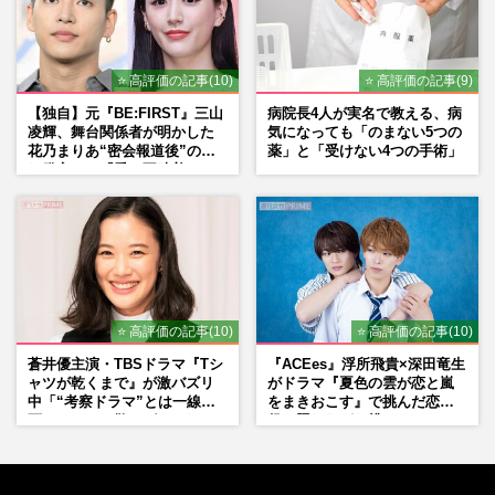
⭐ 高評価の記事(10)
⭐ 高評価の記事(9)
【独自】元『BE:FIRST』三山
病院長4人が実名で教える、病
凌輝、舞台関係者が明かした
気になっても「のまない5つの
花乃まりあ“密会報道後”の呆
薬」と「受けない4つの手術」
れ発言と、『愛の不時着』の
劇場が答えた共演舞台の行方
⭐ 高評価の記事(10)
⭐ 高評価の記事(10)
蒼井優主演・TBSドラマ『Tシ
『ACEes』浮所飛貴×深田竜生
ャツが乾くまで』が激バズリ
がドラマ『夏色の雲が恋と嵐
中「“考察ドラマ”とは一線を
をまきおこす』で挑んだ恋人
画している」散りばめられた
役、照れながら挑んだキュン
伏線よりも大事な要素
シーン秘話