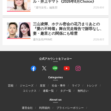
ル・井上ヤマト《2026年8月Choice》
『週刊女性』編集部
2026/8/6
三山凌輝、ホテル密会の花乃まりあとの
『愛の不時着』舞台完走報告で謝罪なし、
妻・趣里との関係にも暗雲
週刊女性PRIME
2026/8/5
公式アカウントをフォロー
Categories
芸能
ジャニーズ
皇室
社会・事件
ライフ
トレンド
コミックス
連載一覧
タグ一覧
無料占い
About us
運営会社
利用規約
プライバシーポリシー