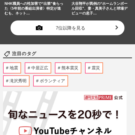
NHK職員への性加害で“出禁”食らっ
大谷翔平が異例の“ホームランボー
た〈5年前の番組出演者〉特定が進
ル回収”、妻・真美子さんと球場デ
むも、ネット…
ビューの息子…
7位以降を見る
注目のタグ
地震
中居正広
熊本震災
震災
滝沢秀明
ボランティア