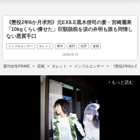
《懲役2年6か月求刑》元EXILE黒木啓司の妻・宮崎麗果
「10kgくらい痩せた」巨額脱税を涙の弁明も誰も同情し
ない悪質手口
インフルエンサー
タレント
事件
裁判
犯罪
逮捕
2026/5/15
週刊女性PRIME
芸能
タレント
インフルエンサー
《懲役2年6か月
もっと読む
arrow_forward_ios