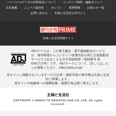
パーソナルデータの外部送信について
コンテンツ制作・編集ポリシー
広告掲載
ニュース提供先
タレコミ
採用情報
お知らせ一覧
お問い合わせ
主婦と生活社公式サイト
主婦と生活社関連サイト
ABJマークは、この電子書店・電子書籍配信サービス
が、著作権者からコンテンツ使用許諾を得た正規版配信
サービスであることを示す登録商標（登録番号 第
6091713号）です。ABJマークについて、詳しくはこち
らを御覧ください。
https://aebs.or.jp/
本サイトに掲載されているすべての⽂章・撮影写真の著作権は主婦と⽣活
社に帰属します。
他サイトや他媒体への無断転載・複製⾏為は固く禁⽌します。
COPYRIGHT © SHUFU TO SEIKATSU SHA CO.,LTD. All rights
reserved.