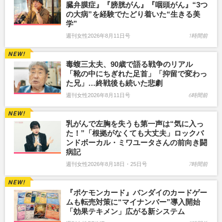
臓弁膜症』『膀胱がん』『咽頭がん』“3つ
の大病”を経験でたどり着いた“生きる美
学”
週刊女性2026年8月11日号
1時間前
毒蝮三太夫、90歳で語る戦争のリアル
「靴の中にちぎれた足首」「抑留で変わっ
た兄」…終戦後も続いた悲劇
週刊女性2026年8月11日号
6時間前
乳がんで左胸を失うも第一声は“気に入っ
た！”「根拠がなくても大丈夫」ロックバ
ンドボーカル・ミワユータさんの前向き闘
病記
週刊女性2026年8月18日・25日号
7時間前
『ポケモンカード』バンダイのカードゲー
ムも転売対策に“マイナンバー”導入開始
「効果テキメン」広がる新システム