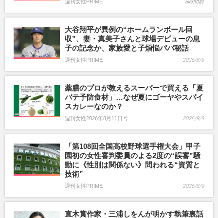
週刊女性PRIME
8時間前
大谷翔平が異例の“ホームランボール回
収”、妻・真美子さんと球場デビューの息
子の記念か、家族愛と子煩悩パパ秘話
週刊女性PRIME
2026/8/9
薬膳のプロが教えるスーパーで買える「夏
バテ予防食材」…なぜ夏にゴーヤやスパイ
スカレーなのか？
週刊女性2026年8月11日号
2026/8/9
「第108回全国高校野球選手権大会」甲子
園初の女性審判委員のよる2度の“誤審”騒
動に《性別は関係ない》問われる“資質と
技術”
週刊女性PRIME
2026/8/9
直木賞作家・三浦しをんが明かす執筆裏話