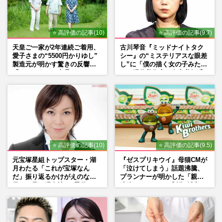
⭐ 高評価の記事(10)
⭐ 高評価の記事(9.7)
天皇ご一家が2年連続ご着用、
古川琴音『ミッドナイトタク
愛子さまの“5500円かりゆし”
シー』の“ミステリアスな眼差
製造元が明かす驚きの反響
し”に「僕の描く女の子みた
「まさかうちの商品とは…」
い」現代美術家・奈良美智氏
もSNSで“公認”
⭐ 高評価の記事(10)
⭐ 高評価の記事(9.5)
元宝塚星組トップスター・湖
『ゼスプリキウイ』母猫CMが
月わたる「これが宝塚なん
「泣けてしまう」話題沸騰、
だ」振り返るかけがえのない
プランナーが明かした「親に
日々、夢の現在地と“男役”へ
連絡したくなる」制作秘話
の思い