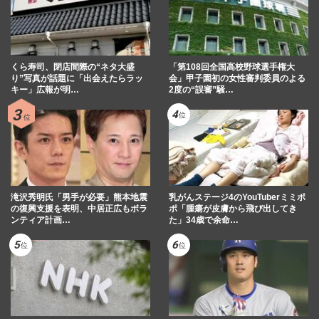
くら寿司、閉店間際の“ネタ大盛
「第108回全国高校野球選手権大
り”写真が話題に「出会えたらラッ
会」甲子園初の女性審判委員のよる
キー」広報が明…
2度の“誤審”騒…
滝沢秀明氏「男手が必要」熊本地震
乳がんステージ4のYouTuberミミポ
の復興支援を表明、中居正広もボラ
ポ「腫瘍が皮膚から飛び出してき
ンティア計画…
た」34歳で余命…