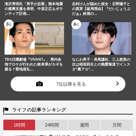
滝沢秀明氏「男手が必要」熊本地震
志村けんが認めた彼女・石野陽子と
の復興支援を表明、中居正広もボラ
の真実【破局理由】『だいじょうぶ
ンティア計画…
だぁ』終焉の…
TBS日曜劇場『VIVANT』、県内各
なにわ男子・長尾謙杜、三上悠亜の
地でロケが行われた岐阜県がカギを
次は稲垣莉生との熱愛報道でインス
握る？聖地巡礼…
タ“裏アカ”…
7位以降を見る
ライフの記事ランキング
1時間
24時間
週間
月間