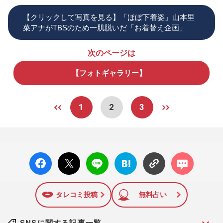
【クリックして写真を見る】「ほぼ下着姿」山本里
菜アナがTBSのため一肌脱いだ「お着替え企画」
次のページは
【フォトギャラリー】
1
2
3
facebo
X ポス
LINE
はてな
コメン
ok い
ト
ブック
ト
いね
マーク
に追加
タレコミ投稿
無料占い
SNSに関する記事一覧