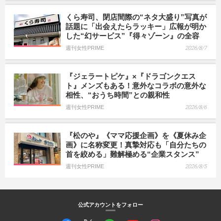
くら寿司、閉店間際の“ネタ大盛り”写真が
話題に「出会えたらラッキー」広報が明か
した“幻サービス”『得々ゾーン』の全容
週刊女性PRIME
2026/8/7
『ジェラートピケ』×『ドラゴンクエス
ト』メンズもある！意外なコラボの意外な
相性、“おうち時間”との親和性
週刊女性PRIME
2026/8/6
『松のや』《ママ応援企画》を《夏休み企
画》に名称変更！真摯対応も「自分たちの
首を絞める」難解極める“企業スタンス”
週刊女性PRIME
2026/8/5
公式アカウントをフォロー