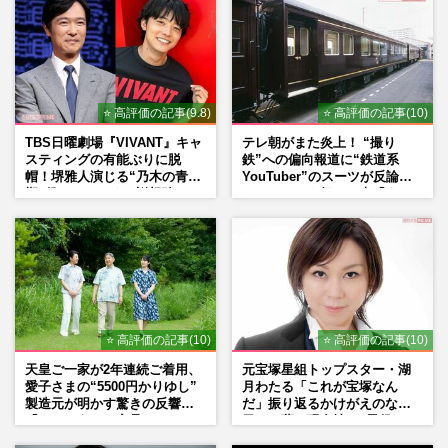
⭐ 高評価の記事(9.8)
⭐ 高評価の記事(10)
TBS日曜劇場『VIVANT』キャ
テレ朝がまた炎上！ “撮り
スティングの有能ぶりに脱
鉄”への偏向報道に“鉄道系
帽！堺雅人演じる“乃木の青年
YouTuber”のスーツが反論
期”役は、そっくり説根強い
ネットからも怒りの声「また
Mr.Children桜井和寿のバンド
印象操作」「局の仕込みで
マン長男・櫻井海音だった
は？」
⭐ 高評価の記事(10)
⭐ 高評価の記事(10)
天皇ご一家が2年連続ご着用、
元宝塚星組トップスター・湖
愛子さまの“5500円かりゆし”
月わたる「これが宝塚なん
製造元が明かす驚きの反響
だ」振り返るかけがえのない
「まさかうちの商品とは…」
日々、夢の現在地と“男役”へ
の思い