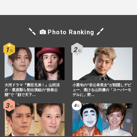
Photo Ranking
大河ドラマ『豊臣兄弟！』山田涼
小栗旬の“非公表長女”が顔隠しデビ
介・栗原類ら初出演組の“扮装公
ュー、透ける山田優の「スーパーモ
開”で「顔で天下…
デルに」野…