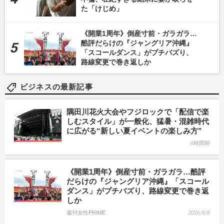
た「けじめ」
《開業1周年》倒産寸前・ガラガラ…
酷評だらけの『ジャングリア沖縄』
「スコールダンス」がプチバズり、
路線変更で巻き返しか
ビジネスの最新記事
隅田川花火大会やフジロックで「配信で楽
しむスタイル」が一般化、猛暑・混雑時代
に広がる“新しい夏イベントの楽しみ方”
6時間前
《開業1周年》倒産寸前・ガラガラ…酷評
だらけの『ジャングリア沖縄』「スコール
ダンス」がプチバズり、路線変更で巻き返
しか
週刊女性PRIME
2026/8/8