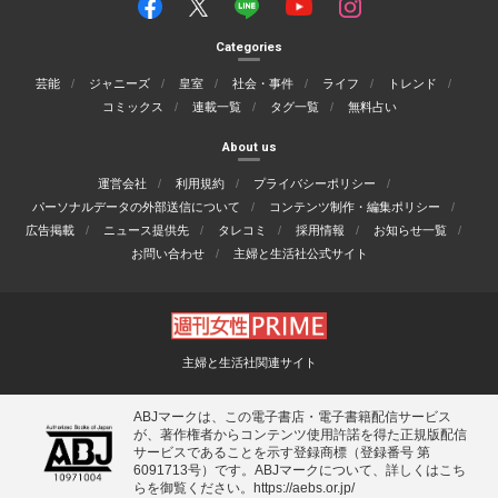
Categories
芸能
ジャニーズ
皇室
社会・事件
ライフ
トレンド
コミックス
連載一覧
タグ一覧
無料占い
About us
運営会社
利用規約
プライバシーポリシー
パーソナルデータの外部送信について
コンテンツ制作・編集ポリシー
広告掲載
ニュース提供先
タレコミ
採用情報
お知らせ一覧
お問い合わせ
主婦と生活社公式サイト
主婦と生活社関連サイト
ABJマークは、この電子書店・電子書籍配信サービス
が、著作権者からコンテンツ使用許諾を得た正規版配信
サービスであることを示す登録商標（登録番号 第
6091713号）です。ABJマークについて、詳しくはこち
らを御覧ください。
https://aebs.or.jp/