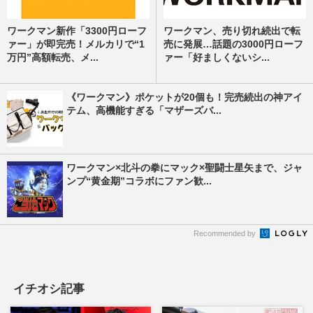
ワークマン新作「3300円ローフ
ワークマン、売り切れ続出で転
ァー」が即完売！メルカリで“1
売に発展…話題の3000円ローフ
万円”高額転売、メ...
ァー「好ましくないシ...
《ワークマン》ポケットが20個も！完売続出の神アイ
テム、高機能すぎる「マザーズバ...
ワークマン×北斗の拳にマック×聖闘士星矢まで、ジャ
ンプ“黄金期”コラボにファン歓...
Recommended by
イチオシ記事