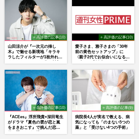
⭐ 高評価の記事(10)
⭐ 高評価の記事(10)
山田涼介が『一次元の挿し
愛子さま、雅子さまの「30年
木』で魅せる新境地「キラキ
前の黄色セットアップ」に
ラしたフィルターが1枚外れて
〈親子2代でお似合いになる〉
くれたら」アイドル像を封印
の声、ご成婚時のドレスも手
した覚悟
がけた森英恵さんとの絆
⭐ 高評価の記事(10)
⭐ 高評価の記事(9)
『ACEes』浮所飛貴×深田竜生
病院長4人が実名で教える、病
がドラマ『夏色の雲が恋と嵐
気になっても「のまない5つの
をまきおこす』で挑んだ恋人
薬」と「受けない4つの手術」
役、照れながら挑んだキュン
シーン秘話