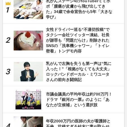
乳がんステージ4のYouTuberミミポ
ポ「腫瘍が皮膚から飛び出してき
た」34歳で余命宣告から5年「大きな
学び」
女性ドライバー巡る“不適切投稿”で
タクシー会社ツイッター凍結、社長
が謝罪も「問題だらけ」削除された
SNSの「洗車機シャワー」「トイレ
密着」トンデモ内容
乳がんで左胸を失うも第一声は“気に
入った！”「根拠がなくても大丈夫」
ロックバンドボーカル・ミワユータ
さんの前向き闘病記
市議会議員の平均年収は約700万円！
ドラマ『銀河の一票』のように「あ
なたが立候補」という選択肢
年収2000万円の医師の夫が看護師と
不倫、壮絶すぎる結末に妻が取らせ