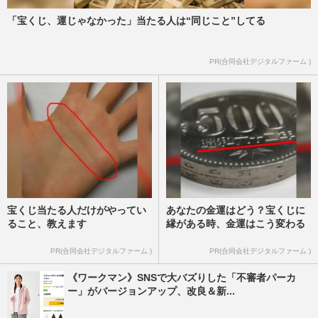
週刊女性PRIME
2026/8/7
「宝くじ、運じゃなかった」当たる人は“同じこと”してる
阪神タイガース・元山飛優の落球エラーに
PR(合同会社デジタルファーム )
DeNA・牧秀悟もビックリ！2連覇目指す
藤川球児監督の“泣きどころ…
週刊女性PRIME
2026/8/7
宝くじ当たる人だけがやってい
あなたの金運はどう？宝くじに
ること、教えます
縁がある時、金運はこう変わる
PR(合同会社デジタルファーム )
PR(合同会社デジタルファーム )
《ワークマン》SNSで大バズりした「不審者パーカ
ー」がバージョンアップ、改良＆新...