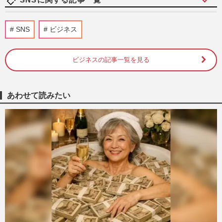
「第108回全国高校野球選手権大会」甲子
SNS
ビジネス
園初の女性審判委員のよる2度の“誤審”騒
動に《性別は関係ない》問…
週刊女性PRIME
2026/8/9
ビジネスの記事一覧を見る
岸谷五朗の長男・岸谷蘭丸がYouTubeで喫
煙者による多額の税金支出を訴えるも、タ
あわせて読みたい
バコ害で生じる社会的損失…
週刊女性PRIME
2026/8/8
《開業1周年》倒産寸前・ガラガラ…酷評
だらけの『ジャングリア沖縄』「スコール
ダンス」がプチバズり、路…
週刊女性PRIME
2026/8/8
くら寿司、閉店間際の“ネタ大盛り”写真が
話題に「出会えたらラッキー」広報が明か
した“幻サービス”『得…