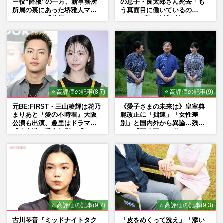
ー役“降板”の一方、新事務所
の息子・良太郎さん死去「も
所属の裏にあった堺雅人マネ
う真面目に働いているの
ージャーの「後押し」
で」、2度の逮捕も諦めなかっ
た芸能界“波乱に満ちた37年”
⭐ 高評価の記事(8.7)
⭐ 高評価の記事(9)
元BE:FIRST・三山凌輝は花乃
《愛子さまの未来は》皇室典
まりあと『愛の不時着』大阪
範改正に「拙速」「女性差
公演も出演、趣里はドラマ
別」と国内外から異論…残さ
『大空港』番宣行脚に「メン
れた「再改正」の道
タル強すぎ」の実情
⭐ 高評価の記事(9.7)
⭐ 高評価の記事(9.3)
古川琴音『ミッドナイトタク
「皮をめくって洗え」「添い