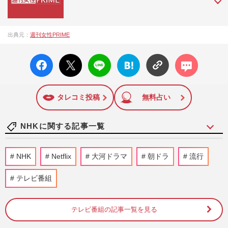
『週刊女性PRIME（シュージョプライム）』は、2015年（平
出典元：
週刊女性PRIME
成27年）1月に開設された主婦と生活社が運営する日本のニュ
ースサイトです。『週刊女性PRIME』編集者が担当する連載
facebo
X ポス
LINE
はてな
コメン
陣の執筆記事を配信するほか、女性週刊誌『週刊女性』の誌
ok い
ト
ブック
ト
面に掲載された記事から、インターネット利用者層にとって
いね
マーク
特に関心の高い題材の記事を、WEB向けにリライトして配信
に追加
しています！
タレコミ投稿
無料占い
NHKに関する記事一覧
NHK職員の性被害問題「受信料払ってい
NHK
Netflix
大河ドラマ
朝ドラ
流行
るんだから…」出演者非公表の“逃げ腰姿
勢”で問われる公共放送の責…
テレビ番組
週刊女性PRIME
2026/8/7
テレビ番組の記事一覧を見る
NHK職員への性加害騒動、番組出演者
X「飲酒のため記憶がない」言い訳が大炎