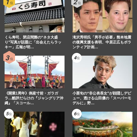
くら寿司、閉店間際の“ネタ大盛
滝沢秀明氏「男手が必要」熊本地震
り”写真が話題に「出会えたらラッ
の復興支援を表明、中居正広もボラ
キー」広報が明…
ンティア計画…
《開業1周年》倒産寸前・ガラガ
小栗旬の“非公表長女”が顔隠しデビ
ラ…酷評だらけの『ジャングリア沖
ュー、透ける山田優の「スーパーモ
縄』「スコール…
デルに」野…