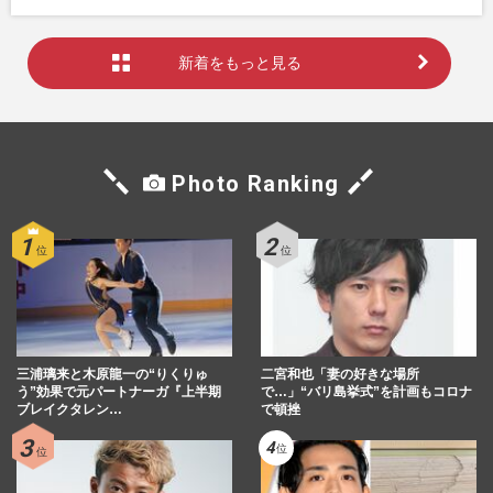
新着をもっと見る
Photo Ranking
三浦璃来と木原龍一の“りくりゅ
二宮和也「妻の好きな場所
う”効果で元パートナーガ『上半期
で…」“バリ島挙式”を計画もコロナ
ブレイクタレン…
で頓挫