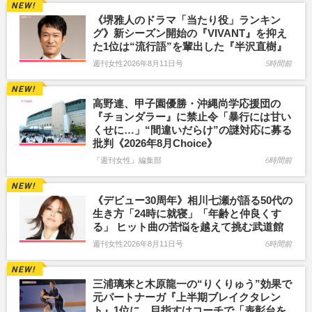
《堺雅人のドラマ「当たり役」ランキン
グ》新シーズン開始の『VIVANT』を抑え
た1位は“流行語”を輩出した『半沢直樹』
週刊女性2026年8月11日号
5時間前
高野連、甲子園優勝・沖縄尚学応援団の
『チョンダラー』に禁止令「暴行には甘い
くせに…」“間違いだらけ”の謎対応に募る
批判《2026年8月Choice》
『週刊女性』編集部
6時間前
《デビュー30周年》相川七瀬が語る50代の
生き方「24時に就寝」「年齢と仲良くす
る」 ヒット曲の苦悩を越えて挑む武道館
週刊女性2026年8月11日号
6時間前
三浦璃来と木原龍一の“りくりゅう”効果で
元パートナーガ『上半期ブレイクタレン
ト』1位に…目指すはコーチで「表彰台を