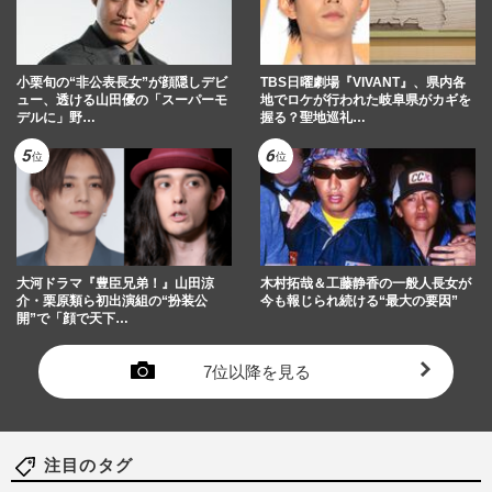
小栗旬の“非公表長女”が顔隠しデビ
TBS日曜劇場『VIVANT』、県内各
ュー、透ける山田優の「スーパーモ
地でロケが行われた岐阜県がカギを
デルに」野…
握る？聖地巡礼…
大河ドラマ『豊臣兄弟！』山田涼
木村拓哉＆工藤静香の一般人長女が
介・栗原類ら初出演組の“扮装公
今も報じられ続ける“最大の要因”
開”で「顔で天下…
7位以降を見る
注目のタグ