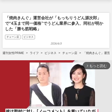
「焼肉きんぐ」運営会社が「もっちりうどん源次郎」
で“4玉まで同一価格”でうどん業界に参入、同社が明か
した「勝ち筋戦略」
チェーン店
ビジネス
2026/6/3
週刊女性PRIME
ライフ
ビジネス
チェーン店
「焼肉きんぐ」運営
もっと読む
arrow_forward_ios