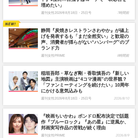
埋めたい」
週刊女性2026年8月18日・25日号
7時間前
静岡『炭焼きレストランさわやか』が値上
げを発表するも「まだ全然安い」と歓迎の
声、消費者が揺らがない“ハンバーグ”のブ
ランド力
週刊女性PRIME
8時間前
稲垣吾郎・草なぎ剛・香取慎吾の『新しい
地図』主演映画は“4コマ漫画”の世界観？
「ファンミーティングを続けたい」10周年
にかける意気込みも
週刊女性2026年8月18日・25日号
2026/8/10
『映画ちいかわ』ボンドロ配布決定で話題
作『ブルーロック』『あの星』に逆風か、
邦画実写作品の苦戦が続く理由
週刊女性PRIME
2026/8/9