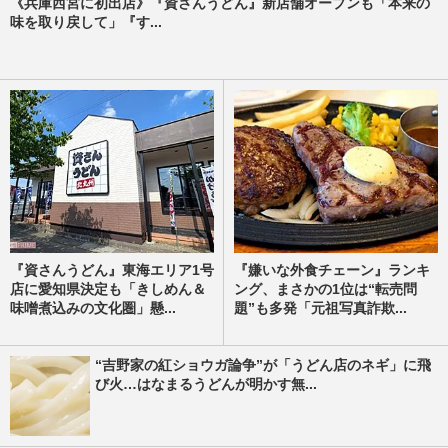
《兵庫西宮に初出店》『資さんうどん』新店舗オープンも「本来の
味を取り戻して」『す...
『資さんうどん』東海エリア1号
『嫌いな外食チェーン』ランキ
店に愛知県決定も「きしめん＆
ング、まさかの1位は“転売問
味噌煮込みの文化圏」懸...
題”も多発「元祖写真詐欺...
“吉野家の紅ショウガ論争”が「うどん店のネギ」に飛
び火…はなまるうどんが明かす無...