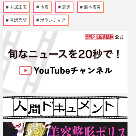
中居正広
地震
震災
熊本震災
滝沢秀明
ボランティア