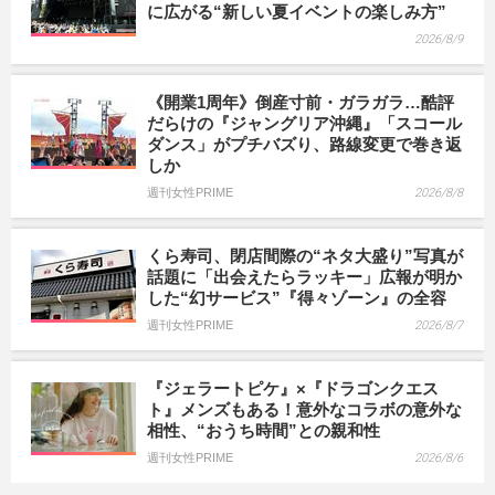
に広がる“新しい夏イベントの楽しみ方”
2026/8/9
《開業1周年》倒産寸前・ガラガラ…酷評
だらけの『ジャングリア沖縄』「スコール
ダンス」がプチバズり、路線変更で巻き返
しか
週刊女性PRIME
2026/8/8
くら寿司、閉店間際の“ネタ大盛り”写真が
話題に「出会えたらラッキー」広報が明か
した“幻サービス”『得々ゾーン』の全容
週刊女性PRIME
2026/8/7
『ジェラートピケ』×『ドラゴンクエス
ト』メンズもある！意外なコラボの意外な
相性、“おうち時間”との親和性
週刊女性PRIME
2026/8/6