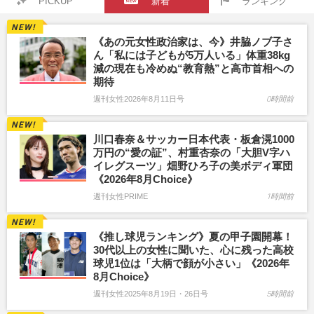
PICKUP
新着
ランキング
《あの元女性政治家は、今》井脇ノブ子さ
ん「私には子どもが5万人いる」体重38kg
減の現在も冷めぬ“教育熱”と高市首相への
期待
週刊女性2026年8月11日号
0時間前
川口春奈＆サッカー日本代表・板倉滉1000
万円の“愛の証”、村重杏奈の「大胆V字ハ
イレグスーツ」畑野ひろ子の美ボディ軍団
《2026年8月Choice》
週刊女性PRIME
1時間前
《推し球児ランキング》夏の甲子園開幕！
30代以上の女性に聞いた、心に残った高校
球児1位は「大柄で顔が小さい」《2026年
8月Choice》
週刊女性2025年8月19日・26日号
5時間前