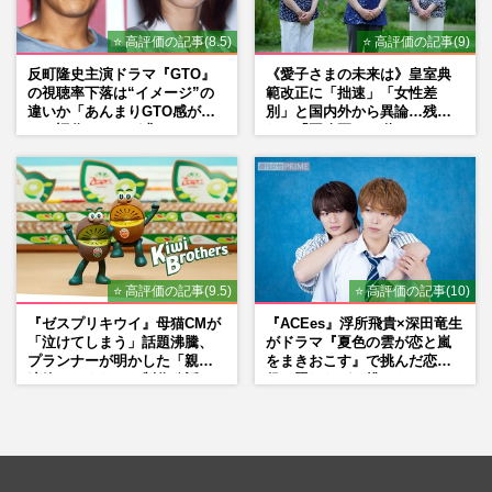
⭐ 高評価の記事(8.5)
⭐ 高評価の記事(9)
反町隆史主演ドラマ『GTO』
《愛子さまの未来は》皇室典
の視聴率下落は“イメージ”の
範改正に「拙速」「女性差
違いか「あんまりGTO感がな
別」と国内外から異論…残さ
い」旧作ファンが求めていた
れた「再改正」の道
モノ
⭐ 高評価の記事(9.5)
⭐ 高評価の記事(10)
『ゼスプリキウイ』母猫CMが
『ACEes』浮所飛貴×深田竜生
「泣けてしまう」話題沸騰、
がドラマ『夏色の雲が恋と嵐
プランナーが明かした「親に
をまきおこす』で挑んだ恋人
連絡したくなる」制作秘話
役、照れながら挑んだキュン
シーン秘話