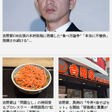
吉野家CM出演の木村拓哉に再燃した“食べ方論争”「本当に不愉快」
指摘され続ける“...
吉野家は「問題なし」の神回答
吉野家、異例の『牛丼+油そばセ
もプロレスラー・本間朋晃の“紅
ット』を開始「背徳感と重量が
生姜山盛り”に「有料で...
ある」コンセプトと気に...