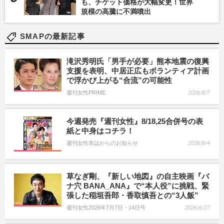
も、チケット価格が大幅変更！世界
規模の高騰に不満噴出
SMAPの最新記事
滝沢秀明氏「男手が必要」熊本地震の復興
支援を表明、中居正広もボランティア計画
で浮かび上がる“合流”の可能性
週刊女性PRIME
2026/8/7
今週発売『週刊女性』8/18,25合併号の表
紙と中身はコチラ！
週刊女性本誌からのお知らせ
2026/8/4
草なぎ剛、『新しい地図』の自主映画『バ
ナ穴 BANA_ANA』で“本人役”に挑戦、緊
張した稲垣吾郎・香取慎吾との“3人飯”
週刊女性2026年7月7日・14日号
2026/6/27