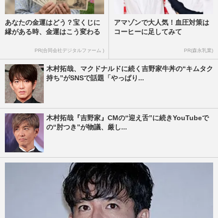
あなたの金運はどう？宝くじに
アマゾンで大人気！血圧対策は
縁がある時、金運はこう変わる
コーヒーに足してみて
PR(合同会社デジタルファーム )
PR(森永乳業)
木村拓哉、マクドナルドに続く吉野家牛丼の“キムタク
持ち”がSNSで話題「やっぱり...
木村拓哉『吉野家』CMの“迎え舌”に続きYouTubeで
の“肘つき”が物議、厳し...