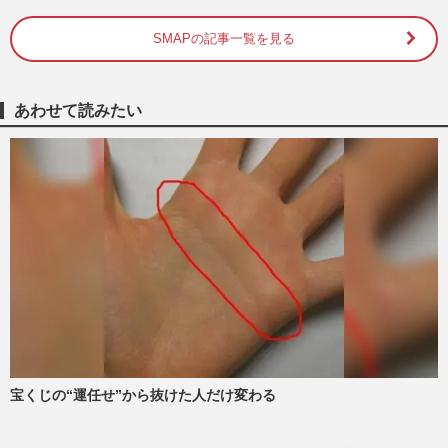
SMAPの記事一覧を見る
《男子バレー日本代表》ネーションズリー
グ怒涛の10連勝で決勝T進出！グッズ“完
売続出”も、メルカリを飛…
週刊女性PRIME
2026/7/17
あわせて読みたい
【平成編】《有名人の衝撃だった結婚
TOP5》ロス続出の福山雅治＆吹石一恵を
僅差で超えた1位は、おしどり夫…
週刊女性2026年7月7日・14日号
2026/7/6
《モヤるCMランキングTOP10》木村拓哉
の『吉野家』、山田孝之の『ヤクルト』を
抑えた1位は松本人志出演の『…
週刊女性2026年6月30日号
2026/6/29
宝くじの“運任せ”から抜けた人だけ変わる
映画『マイケル』ロケットスタートで
〈100億円突破も期待〉…「邦高洋低」が
一転した映画界に起きている“…