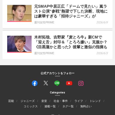
元SMAP中居正広「ドームで見たい」嵐ラ
スト公演“参戦”熱望で下した決断、現地に
は豪華すぎる「招待ジャニーズ」が
週刊女性PRIME
2026/6/9
木村拓哉、吉野家『麦とろ牛』新CMで
「迎え舌」封印＆「とろろ嫌い」克服か？
《目黒蓮かと思った》後輩と激似の指摘も
週刊女性PRIME
2026/6/3
公式アカウントをフォロー
Categories
芸能
ジャニーズ
皇室
社会・事件
ライフ
トレンド
コミックス
連載一覧
タグ一覧
無料占い