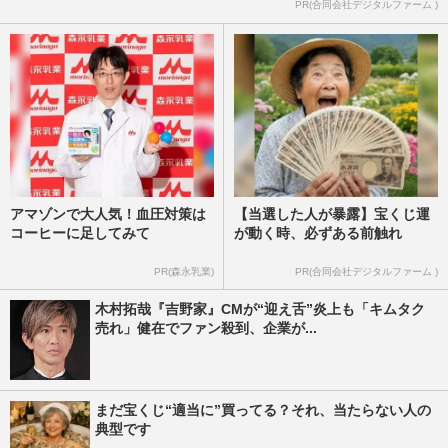
PR(合同会社デジタルファーム )
週刊女性PRIME
2026/6/23
アマゾンで大人気！血圧対策は
【当選した人が暴露】宝くじ運
コーヒーに足してみて
が動く時、必ずある前触れ
PR(森永乳業)
PR(合同会社デジタルファーム )
木村拓哉『吉野家』CMが“迎え舌”炎上も「キムタク
売れ」健在でファン殺到、企業が...
まだ宝くじ“適当に”買ってる？それ、当たらない人の
典型です