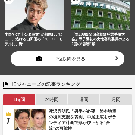
小栗旬の“非公表長女”が顔隠しデビ
「第108回全国高校野球選手権大
ュー、透ける山田優の「スーパーモ
会」甲子園初の女性審判委員のよる
デルに」野…
2度の“誤審”騒…
7位以降を見る
旧ジャニーズの記事ランキング
1時間
24時間
週間
月間
滝沢秀明氏「男手が必要」熊本地震
の復興支援を表明、中居正広もボラ
ンティア計画で浮かび上がる“合
流”の可能性