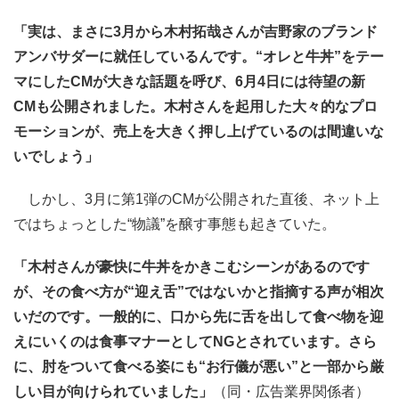
「実は、まさに3月から木村拓哉さんが吉野家のブランド
アンバサダーに就任しているんです。“オレと牛丼”をテー
マにしたCMが大きな話題を呼び、6月4日には待望の新
CMも公開されました。木村さんを起用した大々的なプロ
モーションが、売上を大きく押し上げているのは間違いな
いでしょう」
しかし、3月に第1弾のCMが公開された直後、ネット上
ではちょっとした“物議”を醸す事態も起きていた。
「木村さんが豪快に牛丼をかきこむシーンがあるのです
が、その食べ方が“迎え舌”ではないかと指摘する声が相次
いだのです。一般的に、口から先に舌を出して食べ物を迎
えにいくのは食事マナーとしてNGとされています。さら
に、肘をついて食べる姿にも“お行儀が悪い”と一部から厳
しい目が向けられていました」
（同・広告業界関係者）