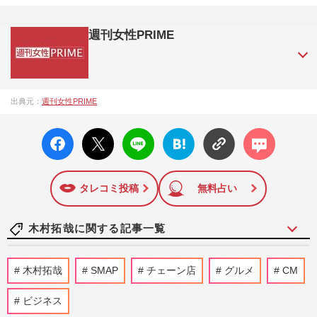
週刊女性PRIME
『週刊女性PRIME（シュージョプライム）』は、2015年（平
出典元：
週刊女性PRIME
成27年）1月に開設された主婦と生活社が運営する日本のニュ
ースサイトです。『週刊女性PRIME』編集者が担当する連載
facebo
X ポス
LINE
はてな
コメン
陣の執筆記事を配信するほか、女性週刊誌『週刊女性』の誌
ok い
ト
ブック
ト
面に掲載された記事から、インターネット利用者層にとって
いね
マーク
特に関心の高い題材の記事を、WEB向けにリライトして配信
に追加
しています！
タレコミ投稿
無料占い
木村拓哉に関する記事一覧
《バレーボール日本代表》木村拓哉の長
木村拓哉
SMAP
チェーン店
グルメ
CM
女・Cocomiも私物公開で熱狂！「グッズ
は30年前から」受け継がれてき…
ビジネス
週刊女性PRIME
2026/7/21