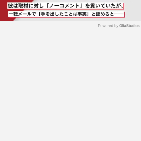
Powered by 
GliaStudios
M
u
t
e