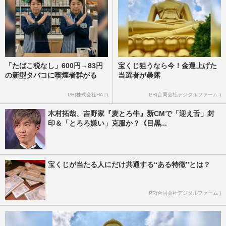
「たばこ税なし」600円→83円
宝くじ狙うなら今！金運上げた
の新型タバコに喫煙者群がる
当選者が暴露
PR(株式会社HAL)
PR(合同会社デジタルファーム )
木村拓哉、吉野家『麦とろ牛』新CMで「迎え舌」封
印＆「とろろ嫌い」克服か？《目黒...
宝くじが当たる人にだけ共通する“ある特徴”とは？
PR(合同会社デジタルファーム )