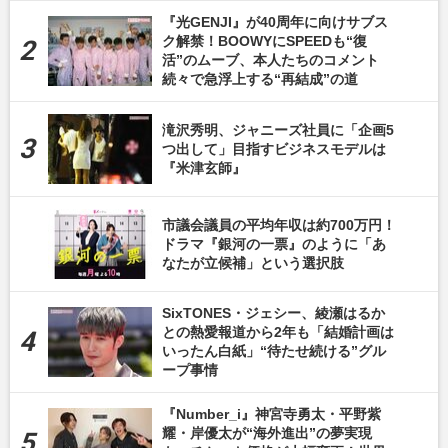
『光GENJI』が40周年に向けサブス
ク解禁！BOOWYにSPEEDも“復
活”のムーブ、本人たちのコメント
続々で急浮上する“再結成”の道
滝沢秀明、ジャニーズ社員に「企画5
つ出して」目指すビジネスモデルは
『米津玄師』
市議会議員の平均年収は約700万円！
ドラマ『銀河の一票』のように「あ
なたが立候補」という選択肢
SixTONES・ジェシー、綾瀬はるか
との熱愛報道から2年も「結婚計画は
いったん白紙」“待たせ続ける”グル
ープ事情
『Number_i』神宮寺勇太・平野紫
耀・岸優太が“海外進出”の夢実現