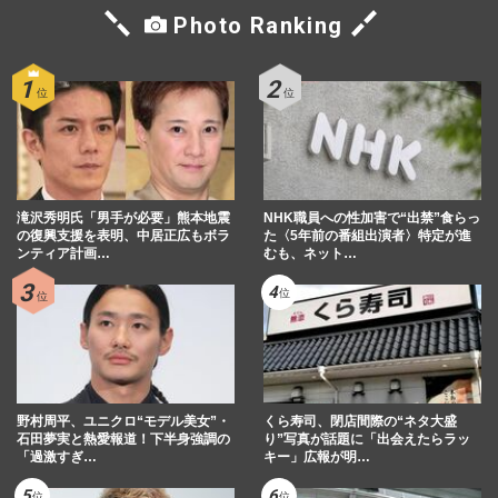
Photo Ranking
滝沢秀明氏「男手が必要」熊本地震
NHK職員への性加害で“出禁”食らっ
の復興支援を表明、中居正広もボラ
た〈5年前の番組出演者〉特定が進
ンティア計画…
むも、ネット…
野村周平、ユニクロ“モデル美女”・
くら寿司、閉店間際の“ネタ大盛
石田夢実と熱愛報道！下半身強調の
り”写真が話題に「出会えたらラッ
「過激すぎ…
キー」広報が明…