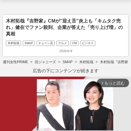
木村拓哉『吉野家』CMが“迎え舌”炎上も「キムタク売
れ」健在でファン殺到、企業が答えた「売り上げ増」の
真相
木村拓哉
SMAP
チェーン店
グルメ
CM
ビジネス
2026/6/4
週刊女性PRIME
旧ジャニーズ
SMAP
木村拓哉
木村拓哉『吉野家』
広告の下にコンテンツが続きます
もっと読む
arrow_forward_ios