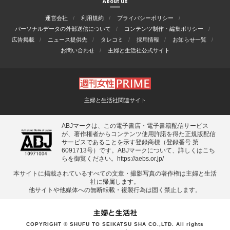
About us
運営会社
利用規約
プライバシーポリシー
パーソナルデータの外部送信について
コンテンツ制作・編集ポリシー
広告掲載
ニュース提供先
タレコミ
採用情報
お知らせ一覧
お問い合わせ
主婦と生活社公式サイト
主婦と生活社関連サイト
ABJマークは、この電子書店・電子書籍配信サービス
が、著作権者からコンテンツ使用許諾を得た正規版配信
サービスであることを示す登録商標（登録番号 第
6091713号）です。ABJマークについて、詳しくはこち
らを御覧ください。
https://aebs.or.jp/
本サイトに掲載されているすべての⽂章・撮影写真の著作権は主婦と⽣活
社に帰属します。
他サイトや他媒体への無断転載・複製⾏為は固く禁⽌します。
COPYRIGHT © SHUFU TO SEIKATSU SHA CO.,LTD. All rights