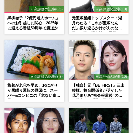
⭐ 高評価の記事(8.5)
⭐ 高評価の記事(10)
黒柳徹子「2億円老人ホーム」
元宝塚星組トップスター・湖
へのお引越しに関心 2025年
月わたる「これが宝塚なん
に迎える番組50周年で勇退か
だ」振り返るかけがえのない
日々、夢の現在地と“男役”へ
の思い
⭐ 高評価の記事(8.8)
⭐ 高評価の記事(10)
惣菜が老化を早め、おにぎり
【独自】元『BE:FIRST』三山
が居眠り運転の原因に、スー
凌輝、舞台関係者が明かした
パー&コンビニの「危ない食
花乃まりあ“密会報道後”の呆
品」
れ発言と、『愛の不時着』の
劇場が答えた共演舞台の行方