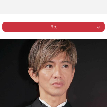
目次
ー 批判をものともせず、業績を爆上げ
Page 1
してしまう木村拓哉
Page 2
ー 吉野家が答えた「主な要因」