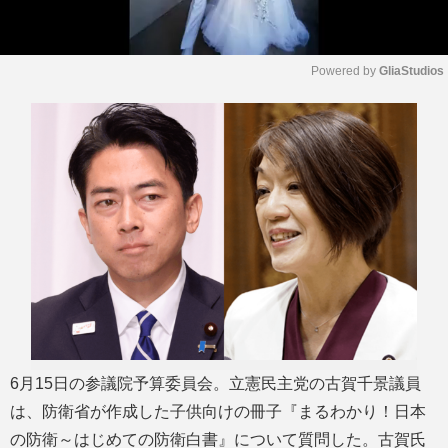
Powered by 
GliaStudios
M
u
t
e
6月15日の参議院予算委員会。立憲民主党の古賀千景議員
は、防衛省が作成した子供向けの冊子『まるわかり！日本
の防衛～はじめての防衛白書』について質問した。古賀氏