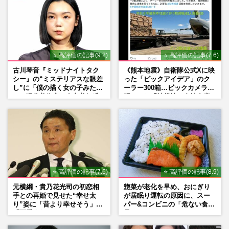
⭐ 高評価の記事(9.2)
⭐ 高評価の記事(7.6)
古川琴音『ミッドナイトタク
《熊本地震》自衛隊公式Xに映
シー』の“ミステリアスな眼差
った「ビックアイデア」のク
し”に「僕の描く女の子みた
ーラー300箱…ビックカメラが
い」現代美術家・奈良美智氏
明かした「被災地に自社在庫
もSNSで“公認”
提供」の真相
⭐ 高評価の記事(7.6)
⭐ 高評価の記事(8.9)
元横綱・貴乃花光司の初恋相
惣菜が老化を早め、おにぎり
手との再婚で見せた“幸せ太
が居眠り運転の原因に、スー
り”姿に「昔より幸せそう」
パー&コンビニの「危ない食
「可愛くなった」とファンほ
品」
っこり