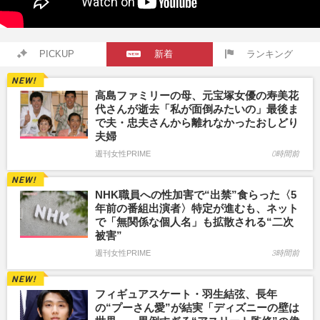
PICKUP
新着
ランキング
高島ファミリーの母、元宝塚女優の寿美花
代さんが逝去「私が面倒みたいの」最後ま
で夫・忠夫さんから離れなかったおしどり
夫婦
週刊女性PRIME
0時間前
NHK職員への性加害で“出禁”食らった〈5
年前の番組出演者〉特定が進むも、ネット
で「無関係な個人名」も拡散される“二次
被害”
週刊女性PRIME
3時間前
フィギュアスケート・羽生結弦、長年
の“プーさん愛”が結実「ディズニーの壁は