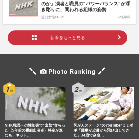
のか」演者と職員の“パワーバランス”が浮
き彫りに、問われる組織の姿勢
週刊女性PRIME
8時間前
新着をもっと見る
Photo Ranking
NHK職員への性加害で“出禁”食らっ
乳がんステージ4のYouTuberミミポ
た〈5年前の番組出演者〉特定が進
ポ「腫瘍が皮膚から飛び出してき
むも、ネット…
た」34歳で余命…