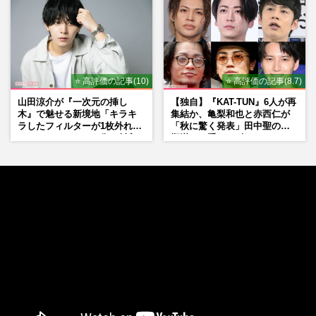
⭐ 高評価の記事(10)
⭐ 高評価の記事(8.7)
山田涼介が『一次元の挿し
【独自】『KAT-TUN』6人が再
木』で魅せる新境地「キラキ
集結か、亀梨和也と赤西仁が
ラしたフィルターが1枚外れて
「秋に驚く発表」田中聖の刑
くれたら」アイドル像を封印
期満了と重なる“匂わせ”では
した覚悟
ない理由