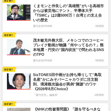
くまモンと仲良しの“高雄熊”がいる高雄市
からは被災地にテント、半導体大手
『TSMC』は2億5000万！台湾との支え合
いの歴史
週刊女性PRIME
7時間前
茂木敏充外務大臣、メキシコでのコーヒー
ブレイク動画が物議「何やってるの？」熊
本地震・円安の“国内状況”で問われるSNS
のTPO
週刊女性PRIME
7時間前
SixTONES田中樹がお持ち帰りして“鳥取
名産”かにみそバーニャカウダに注文殺
到、境港観光協会が異例“陳謝”のワケ
《2026年8月Choice》
『週刊女性』編集部
8時間前
《NHKの性被害問題》「誰を守るべきな