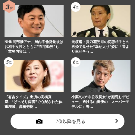
NHK阿部渉アナ、局内不倫発覚後は
元横綱・貴乃花光司の初恋相手との
お相手女性とともに“在宅勤務”も
再婚で見せた“幸せ太り”姿に「昔よ
「業務内容は…
り幸せそう…
『有吉クイズ』出演の高橋真
小栗旬の“非公表長女”が顔隠しデビ
麻、“げっそり両腕”で心配された体
ュー、透ける山田優の「スーパーモ
重増減、高橋秀樹…
デルに」野…
7位以降を見る