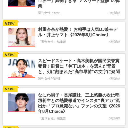
世界一」異例すぎる“アスリート監修”の偉
業
週刊女性PRIME
3時間前
村重杏奈が熱愛！ お相手は人気DJ兼モデ
ル・井上ヤマト《2026年8月Choice》
『週刊女性』編集部
4時間前
スピードスケート・高木美帆が国民栄誉賞
受賞！副賞に「包丁10本」を選んだ背景
と、刃に刻まれた“高市早苗”の文字に疑問
週刊女性PRIME
4時間前
なにわ男子・長尾謙杜、三上悠亜の次は稲
垣莉生との熱愛報道でインスタ“裏アカ”流
出か「プロ意識ない」ファンの失望《2026
年8月Choice》
『週刊女性』編集部
5時間前