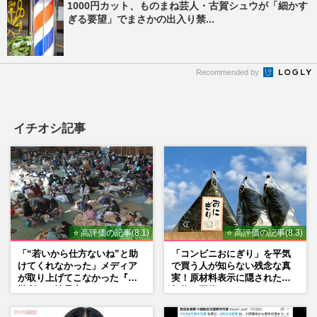
1000円カット、ものまね芸人・古賀シュウが「細かす
ぎる要望」でまさかの出入り禁...
Recommended by
イチオシ記事
⭐ 高評価の記事(8.1)
⭐ 高評価の記事(8.3)
「“若いから仕方ないね”と助
「コンビニおにぎり」を平気
けてくれなかった」メディア
で買う人が知らない残念な真
が取り上げてこなかった『避
実！原材料表示に隠された添
難所での性暴力』
加物の正体