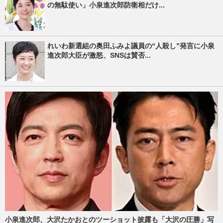
の無駄使い」小泉進次郎防衛相だけ...
れいわ新選組の奥田ふみよ議員の“人殺し”発言に小泉
進次郎大臣が激怒、SNSは賛否...
小泉進次郎、大沢たかおとのツーショット披露も「大沢の圧勝」写