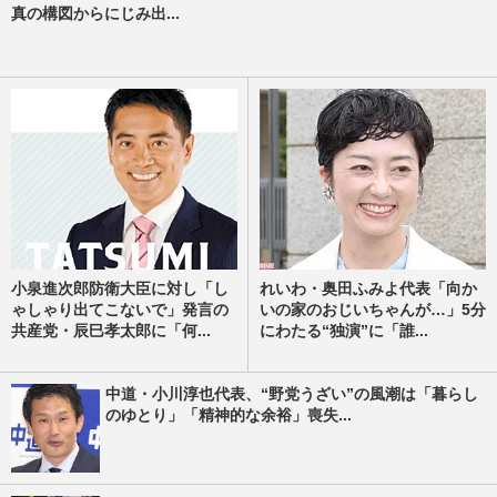
真の構図からにじみ出...
小泉進次郎防衛大臣に対し「し
れいわ・奥田ふみよ代表「向か
ゃしゃり出てこないで」発言の
いの家のおじいちゃんが…」5分
共産党・辰巳孝太郎に「何...
にわたる“独演”に「誰...
中道・小川淳也代表、“野党うざい”の風潮は「暮らし
のゆとり」「精神的な余裕」喪失...