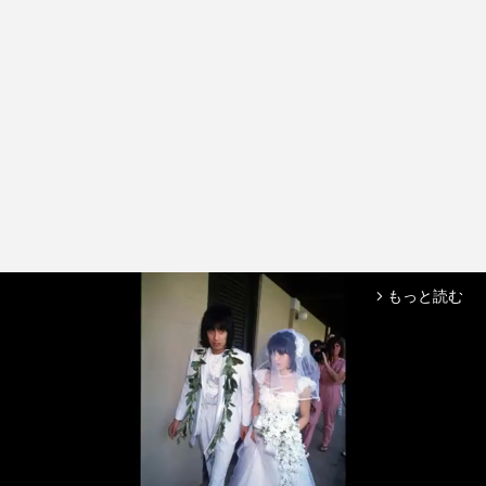
もっと読む
arrow_forward_ios