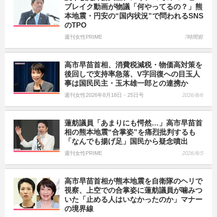
ブレイク動画が物議「何やってるの？」熊
本地震・円安の“国内状況”で問われるSNS
のTPO
週刊女性PRIME
7時間前
高市早苗首相、消費税減税・物価高対策を
後回しで支持率急落、V字回復への目玉人
事は国民民主・玉木雄一郎との連携か
週刊女性2026年8月18日・25日号
2026/8/6
蓮舫議員「あまりにも愕然…」高市早苗首
相の熊本地震“合掌姿”を痛烈批判するも
「なんでも揚げ足」国民から疑念噴出
週刊女性PRIME
2026/8/5
高市早苗首相が熊本地震を自衛隊のヘリで
視察、上空での合掌姿に蓮舫議員が噛みつ
いた「止める人はいなかったのか」マナー
の境界線