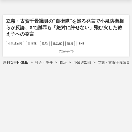
立憲・古賀千景議員の“自衛隊”を巡る発言で小泉防衛相
らが反論、Xで謝罪も「絶対に許せない」飛び火した教
え子への発言
小泉進次郎
自衛隊
政治
政治家
議員
SNS
2026/6/16
週刊女性PRIME
社会・事件
政治
小泉進次郎
立憲・古賀千景議員