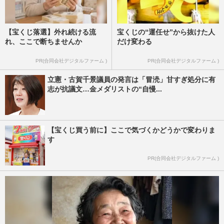
【宝くじ落選】外れ続ける流
宝くじの“運任せ”から抜けた人
れ、ここで断ちませんか
だけ変わる
PR(合同会社デジタルファーム )
PR(合同会社デジタルファーム )
立憲・古賀千景議員の発言は「冒涜」甘すぎ処分に有
志が抗議文…金メダリストの“自慢...
【宝くじ買う前に】ここで気づくかどうかで変わりま
す
PR(合同会社デジタルファーム )