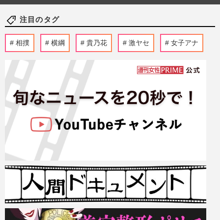
注目のタグ
相撲
横綱
貴乃花
激ヤセ
女子アナ