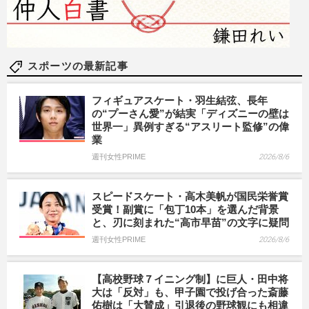
スポーツの最新記事
フィギュアスケート・羽生結弦、長年
の“プーさん愛”が結実「ディズニーの壁は
世界一」異例すぎる“アスリート監修”の偉
業
週刊女性PRIME
2026/8/6
スピードスケート・高木美帆が国民栄誉賞
受賞！副賞に「包丁10本」を選んだ背景
と、刃に刻まれた“高市早苗”の文字に疑問
週刊女性PRIME
2026/8/6
【高校野球７イニング制】に巨人・田中将
大は「反対」も、甲子園で投げ合った斎藤
佑樹は「大賛成」引退後の野球観にも相違