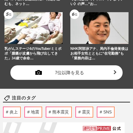
むも、ネット…
い》の声…“お…
乳がんステージ4のYouTuberミミポ
NHK阿部渉アナ、局内不倫発覚後は
ポ「腫瘍が皮膚から飛び出してき
お相手女性とともに“在宅勤務”も
た」34歳で余命…
「業務内容は…
7位以降を見る
注目のタグ
炎上
地震
熊本震災
震災
SNS