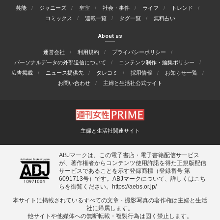
芸能
ジャニーズ
皇室
社会・事件
ライフ
トレンド
コミックス
連載一覧
タグ一覧
無料占い
About us
運営会社
利用規約
プライバシーポリシー
パーソナルデータの外部送信について
コンテンツ制作・編集ポリシー
広告掲載
ニュース提供先
タレコミ
採用情報
お知らせ一覧
お問い合わせ
主婦と生活社公式サイト
主婦と生活社関連サイト
ABJマークは、この電子書店・電子書籍配信サービス
が、著作権者からコンテンツ使用許諾を得た正規版配信
サービスであることを示す登録商標（登録番号 第
6091713号）です。ABJマークについて、詳しくはこち
らを御覧ください。
https://aebs.or.jp/
本サイトに掲載されているすべての⽂章・撮影写真の著作権は主婦と⽣活
社に帰属します。
他サイトや他媒体への無断転載・複製⾏為は固く禁⽌します。