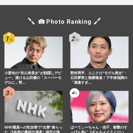
Photo Ranking
小栗旬の“非公表長女”が顔隠しデビ
野村周平、ユニクロ“モデル美女”・
ュー、透ける山田優の「スーパーモ
石田夢実と熱愛報道！下半身強調の
デルに」野…
「過激すぎ…
NHK職員への性加害で“出禁”食らっ
ぱーてぃーちゃん・信子、衝撃のす
た〈5年前の番組出演者〉特定が進
っぴん姿に《ギャルメイクよりい