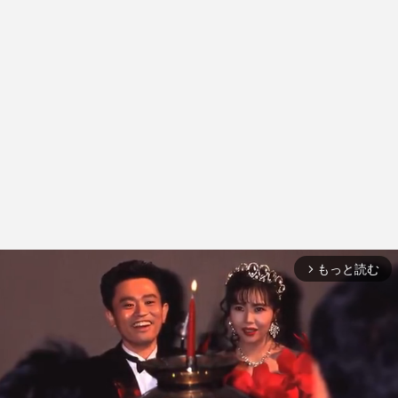
もっと読む
arrow_forward_ios