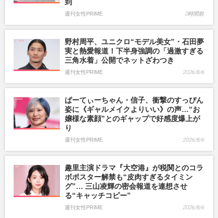
到
週刊女性PRIME
0時間前
野村周平、ユニクロ“モデル美女”・石田夢
実と熱愛報道！下半身強調の「過激すぎる
三角水着」公開でネットざわつき
週刊女性PRIME
2026/8/6
ぱーてぃーちゃん・信子、衝撃のすっぴん
姿に《ギャルメイクよりいい》の声…“お
嬢様な素顔”とのギャップで好感度爆上が
り
週刊女性PRIME
2026/8/6
趣里主演ドラマ『大空港』が税関とのコラ
ボポスター解禁も“皮肉すぎるタイミン
グ”… 三山凌輝の密会報道を連想させ
る“キャッチコピー”
週刊女性PRIME
2026/8/6