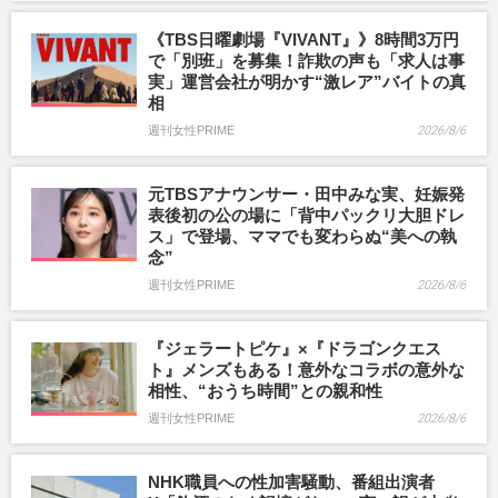
《TBS日曜劇場『VIVANT』》8時間3万円
で「別班」を募集！詐欺の声も「求人は事
実」運営会社が明かす“激レア”バイトの真
相
週刊女性PRIME
2026/8/6
元TBSアナウンサー・田中みな実、妊娠発
表後初の公の場に「背中パックリ大胆ドレ
ス」で登場、ママでも変わらぬ“美への執
念”
週刊女性PRIME
2026/8/6
『ジェラートピケ』×『ドラゴンクエス
ト』メンズもある！意外なコラボの意外な
相性、“おうち時間”との親和性
週刊女性PRIME
2026/8/6
NHK職員への性加害騒動、番組出演者