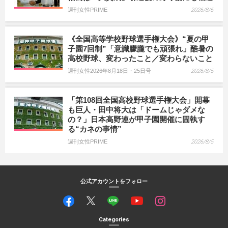
週刊女性PRIME
2026/8/6
《全国高等学校野球選手権大会》“夏の甲
子園7回制”「意識朦朧でも頑張れ」酷暑の
高校野球、変わったこと／変わらないこと
週刊女性2026年8月18日・25日号
2026/8/5
「第108回全国高校野球選手権大会」開幕
も巨人・田中将大は「ドームじゃダメな
の？」日本高野連が甲子園開催に固執す
る“カネの事情”
週刊女性PRIME
2026/8/5
公式アカウントをフォロー
Categories