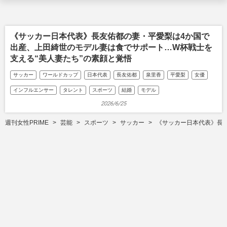
《サッカー日本代表》長友佑都の妻・平愛梨は4か国で
出産、上田綺世のモデル妻は食でサポート…W杯戦士を
支える“美人妻たち”の素顔と覚悟
サッカー
ワールドカップ
日本代表
長友佑都
泉里香
平愛梨
女優
インフルエンサー
タレント
スポーツ
結婚
モデル
2026/6/25
週刊女性PRIME
芸能
スポーツ
サッカー
《サッカー日本代表》長友