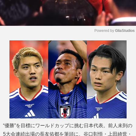
Powered by 
GliaStudios
M
u
t
e
“優勝”を目標にワールドカップに挑む日本代表。前人未到の
5大会連続出場の長友佑都を筆頭に、谷口彰悟・上田綺世・