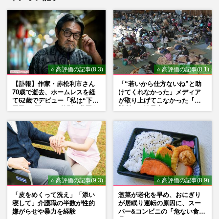
⭐ 高評価の記事(8.3)
⭐ 高評価の記事(8.1)
【訃報】作家・赤松利市さん
「“若いから仕方ないね”と助
70歳で逝去、ホームレスを経
けてくれなかった」メディア
て62歳でデビュー「私は“下級
が取り上げてこなかった『避
国民”。死ぬまで差別と貧困を
難所での性暴力』
書き続けます」壮絶人生
⭐ 高評価の記事(9.3)
⭐ 高評価の記事(8.9)
「皮をめくって洗え」「添い
惣菜が老化を早め、おにぎり
寝して」介護職の半数が性的
が居眠り運転の原因に、スー
嫌がらせや暴力を経験
パー&コンビニの「危ない食