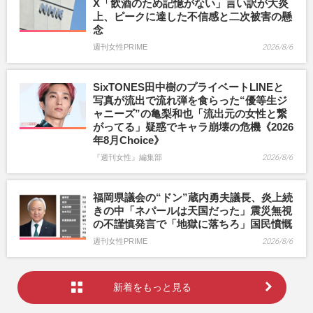
X「飲酒のため記憶がない」言い訳が大炎
上、ピークに達した不信感と二次被害の懸
念
週刊女性PRIME
2026/8/6
SixTONES田中樹のプライベートLINEと
写真が流出で流れ弾を食らった“優等生ジ
ャニーズ”の亀梨和也「流出元の女性と繋
がってる」疑惑でキャラ崩壊の危機《2026
年8月Choice》
『週刊女性』編集部
2026/8/6
福岡県議会の“ドン”蔵内勇夫議長、炎上続
きの中「ネパールは天国だった」震災無視
の不謹慎発言で「地獄に落ちろ」国民憤慨
週刊女性PRIME
2026/8/6
新着をもっと見る