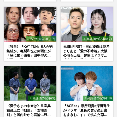
品」
⭐ 高評価の記事(8.7)
⭐ 高評価の記事(8.7)
【独自】『KAT-TUN』6人が再
元BE:FIRST・三山凌輝は花乃
集結か、亀梨和也と赤西仁が
まりあと『愛の不時着』大阪
「秋に驚く発表」田中聖の刑
公演も出演、趣里はドラマ
期満了と重なる“匂わせ”では
『大空港』番宣行脚に「メン
ない理由
タル強すぎ」の実情
⭐ 高評価の記事(9)
⭐ 高評価の記事(10)
《愛子さまの未来は》皇室典
『ACEes』浮所飛貴×深田竜生
範改正に「拙速」「女性差
がドラマ『夏色の雲が恋と嵐
別」と国内外から異論…残さ
をまきおこす』で挑んだ恋人