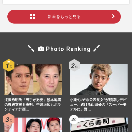
新着をもっと見る
Photo Ranking
滝沢秀明氏「男手が必要」熊本地震
小栗旬の“非公表長女”が顔隠しデビ
の復興支援を表明、中居正広もボラ
ュー、透ける山田優の「スーパーモ
ンティア計画…
デルに」野…