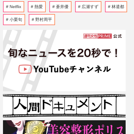
Netflix
熱愛
蒼井優
広瀬すず
林遣都
小栗旬
野村周平