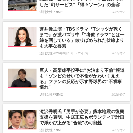
した“幻サービス”『得々ゾーン』の全容
週刊女性PRIME
2026/8/7
蒼井優主演・TBSドラマ『Tシャツが乾く
まで』が激バズリ中「“考察ドラマ”とは一
線を画している」散りばめられた伏線より
も大事な要素
週刊女性2026年8月18日・25日号
2026/8/7
巨人・高梨雄平投手に”お泊まり不倫”報道
も「ゾンビのせいで不倫がかわいく見え
る」ファンの反応が示す野球界の“不祥事
慣れ”
週刊女性PRIME
2026/8/7
滝沢秀明氏「男手が必要」熊本地震の復興
支援を表明、中居正広もボランティア計画
で浮かび上がる“合流”の可能性
週刊女性PRIME
2026/8/7