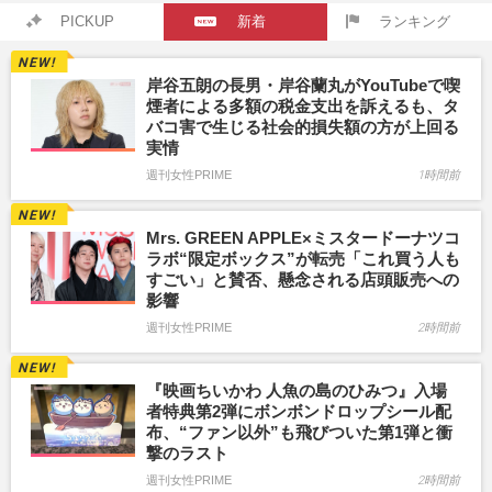
PICKUP
新着
ランキング
岸谷五朗の長男・岸谷蘭丸がYouTubeで喫
煙者による多額の税金支出を訴えるも、タ
バコ害で生じる社会的損失額の方が上回る
実情
週刊女性PRIME
1時間前
Mrs. GREEN APPLE×ミスタードーナツコ
ラボ“限定ボックス”が転売「これ買う人も
すごい」と賛否、懸念される店頭販売への
影響
週刊女性PRIME
2時間前
『映画ちいかわ 人魚の島のひみつ』入場
者特典第2弾にボンボンドロップシール配
布、“ファン以外”も飛びついた第1弾と衝
撃のラスト
週刊女性PRIME
2時間前