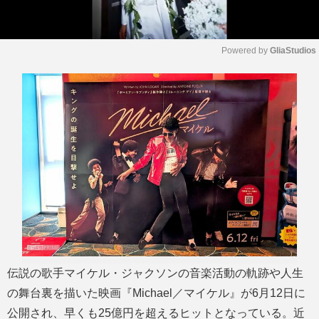
Powered by 
GliaStudios
M
u
t
e
伝説の歌手マイケル・ジャクソンの音楽活動の軌跡や人生
の舞台裏を描いた映画『Michael／マイケル』が6月12日に
公開され、早くも25億円を超えるヒットとなっている。近