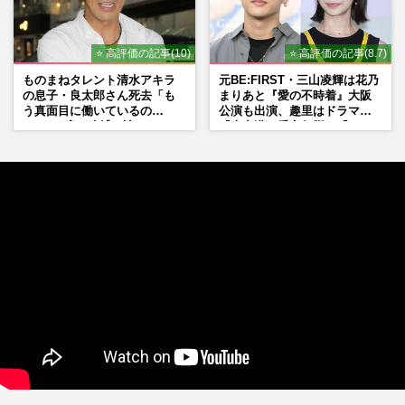
⭐ 高評価の記事(10)
⭐ 高評価の記事(8.7)
ものまねタレント清水アキラ
元BE:FIRST・三山凌輝は花乃
の息子・良太郎さん死去「も
まりあと『愛の不時着』大阪
う真面目に働いているの
公演も出演、趣里はドラマ
で」、2度の逮捕も諦めなかっ
『大空港』番宣行脚に「メン
た芸能界“波乱に満ちた37年”
タル強すぎ」の実情