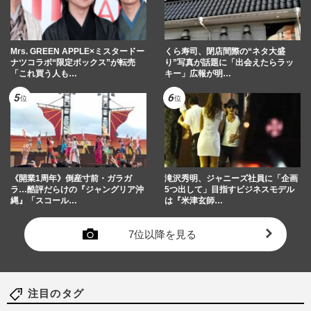
Mrs. GREEN APPLE×ミスタードー
くら寿司、閉店間際の“ネタ大盛
ナツコラボ“限定ボックス”が転売
り”写真が話題に「出会えたらラッ
「これ買う人も…
キー」広報が明…
《開業1周年》倒産寸前・ガラガ
滝沢秀明、ジャニーズ社員に「企画
ラ…酷評だらけの『ジャングリア沖
5つ出して」目指すビジネスモデル
縄』「スコール…
は『米津玄師…
7位以降を見る
注目のタグ