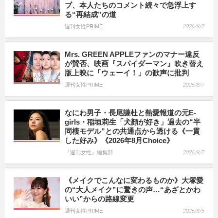
ブ、本人たちのコメント続々で急浮上す
る“再結成”の道
週刊女性PRIME
2026/8/7
Mrs. GREEN APPLEファンのマナー違反
が賛否、映画『スパイダーマン』吹き替え
版上映に「ウェーイ！」の歓声に批判
週刊女性PRIME
2026/8/7
なにわ男子・長尾謙杜と熱愛報道の元E-
girls・稲垣莉生「犬顔が好き」過去の“半
同棲モデル”との共通点から透ける《一貫
した好み》《2026年8月Choice》
『週刊女性』編集部
2026/8/7
《メイクでこんなに変わるものか》大塚愛
の“大人メイク”に驚きの声…“あざとかわ
いい”からの路線変更
週刊女性PRIME
2026/8/5