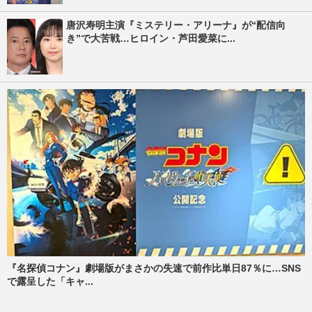
唐沢寿明主演『ミステリー・アリーナ』が“配信向
き”で大苦戦…ヒロイン・芦田愛菜に...
『名探偵コナン』劇場版がまさかの失速で前作比単日87％に…SNS
で露呈した「キャ...