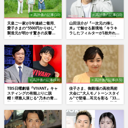
⭐ 高評価の記事(10)
⭐ 高評価の記事(10)
天皇ご一家が2年連続ご着用、
山田涼介が『一次元の挿し
愛子さまの“5500円かりゆし”
木』で魅せる新境地「キラキ
製造元が明かす驚きの反響
ラしたフィルターが1枚外れて
「まさかうちの商品とは…」
くれたら」アイドル像を封印
した覚悟
⭐ 高評価の記事(9.8)
⭐ 高評価の記事(8.5)
TBS日曜劇場『VIVANT』キャ
佳子さま、御殿場の高校馬術
スティングの有能ぶりに脱
大会に“大人モノトーンスタイ
帽！堺雅人演じる“乃木の青年
ル”で登場…耳元を彩る「3300
期”役は、そっくり説根強い
円の藍染イヤリング」は即品
Mr.Children桜井和寿のバンド
薄に
マン長男・櫻井海音だった