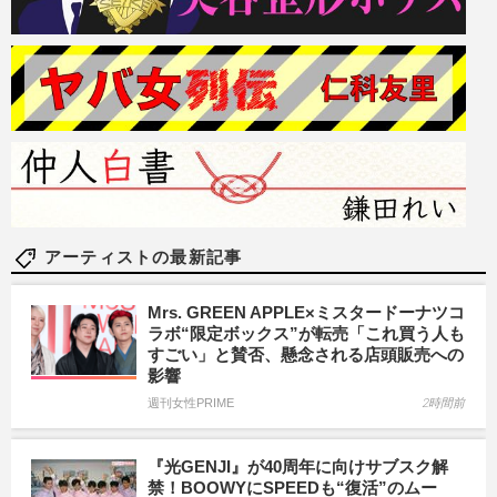
アーティストの最新記事
Mrs. GREEN APPLE×ミスタードーナツコ
ラボ“限定ボックス”が転売「これ買う人も
すごい」と賛否、懸念される店頭販売への
影響
週刊女性PRIME
2時間前
『光GENJI』が40周年に向けサブスク解
禁！BOOWYにSPEEDも“復活”のムー