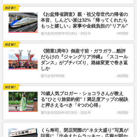
《お盆帰省調査》親・祖父母世代の帰省の
本音、しんどい派は32%「帰ってくれたら
もっと嬉しい」家事や金銭負担の“リアル”
週刊女性2026年8月18日・25日号
3時間前
《開業1周年》倒産寸前・ガラガラ…酷評
だらけの『ジャングリア沖縄』「スコール
ダンス」がプチバズり、路線変更で巻き返
しか
週刊女性PRIME
4時間前
70歳人気ブロガー・ショコラさんが教え
る“ひとり旅節約術”！満足度アップの秘訣
と押さえるべき「4つの心得」
週刊女性2026年8月18日・25日号
5時間前
くら寿司、閉店間際の“ネタ大盛り”写真が
話題に「出会えたらラッキー」広報が明か