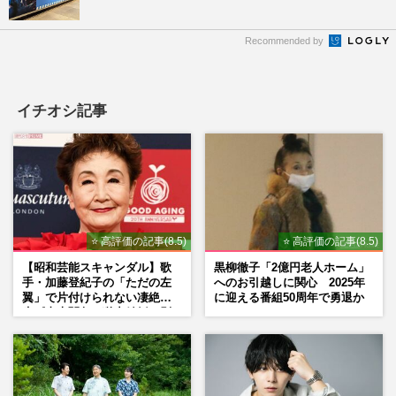
Recommended by
イチオシ記事
⭐ 高評価の記事(8.5)
⭐ 高評価の記事(8.5)
【昭和芸能スキャンダル】歌
黒柳徹子「2億円老人ホーム」
手・加藤登紀子の「ただの左
へのお引越しに関心 2025年
翼」で片付けられない凄絶半
に迎える番組50周年で勇退か
生《東大闘争、獄中結婚、別
荘で内ゲバ事件》