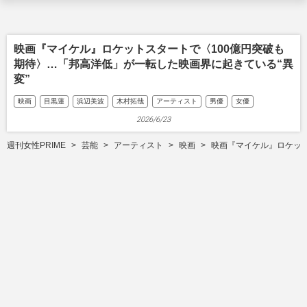
映画『マイケル』ロケットスタートで〈100億円突破も
期待〉…「邦高洋低」が一転した映画界に起きている“異
変”
映画
目黒蓮
浜辺美波
木村拓哉
アーティスト
男優
女優
2026/6/23
週刊女性PRIME
芸能
アーティスト
映画
映画『マイケル』ロケット