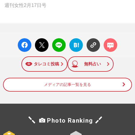
週刊女性2月17日号
facebo
X ポス
LINE
はてな
コメン
ok い
ト
ブック
ト
いね
マーク
に追加
タレコミ投稿
無料占い
メディアの記事一覧を見る
Photo Ranking