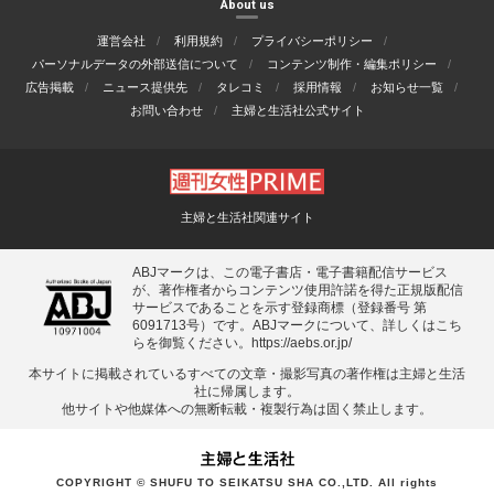
About us
運営会社
利用規約
プライバシーポリシー
パーソナルデータの外部送信について
コンテンツ制作・編集ポリシー
広告掲載
ニュース提供先
タレコミ
採用情報
お知らせ一覧
お問い合わせ
主婦と生活社公式サイト
主婦と生活社関連サイト
ABJマークは、この電子書店・電子書籍配信サービス
が、著作権者からコンテンツ使用許諾を得た正規版配信
サービスであることを示す登録商標（登録番号 第
6091713号）です。ABJマークについて、詳しくはこち
らを御覧ください。
https://aebs.or.jp/
本サイトに掲載されているすべての⽂章・撮影写真の著作権は主婦と⽣活
社に帰属します。
他サイトや他媒体への無断転載・複製⾏為は固く禁⽌します。
COPYRIGHT © SHUFU TO SEIKATSU SHA CO.,LTD. All rights