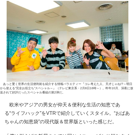
あっと驚く世界の生活便利術を紹介する情報バラエティー『コレ考えた人、天才じゃね!?～明日
から使える“完全お役立ち”スペシャル～』（テレビ東京系・2月8日16時～）。昨年10月、深夜に放
送されて好評だったスペシャル番組の第2弾だ。
欧米やアジアの男女が仰天＆便利な生活の知恵であ
る“ライフハック”をVTRで紹介していくスタイル。“おばあ
ちゃんの知恵袋”の現代版＆世界版といった感じだ。