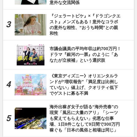
意外な交流関係
『ジェラートピケ』×『ドラゴンクエ
スト』メンズもある！意外なコラボ
の意外な相性、“おうち時間”との親
和性
市議会議員の平均年収は約700万円！
ドラマ『銀河の一票』のように「あ
なたが立候補」という選択肢
《東京ディズニー》オリエンタルラ
ンドが“増収報告”「満足度は比例し
ていない」値上げ、クオリティ低下
でゲストに募る不満
海外出稼ぎ女子が語る“海外売春”の
現実「風呂に大量のアリ」「シーツ
も変えてもらえない」劣悪な仕事
場、1日8件こなして9日間で300万円
稼ぐも「日本の風俗と相場は同じ」