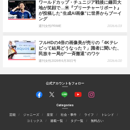
ワールドカップ・チュニジア戦後に鎌田大
地が笑顔で…米『ブリーチャーリポート』
が投稿した“生成AI画像”に世界からブーイ
ング
週刊女性PRIME
2026/6/23
フルHDの4倍の画像美が売りの「4Kテレ
ビって結局どうなった？」識者に聞いた、
民放キー局が“一斉撤退”のワケ
週刊女性2026年6月30日号
2026/6/20
公式アカウントをフォロー
Categories
芸能
ジャニーズ
皇室
社会・事件
ライフ
トレンド
コミックス
連載一覧
タグ一覧
無料占い