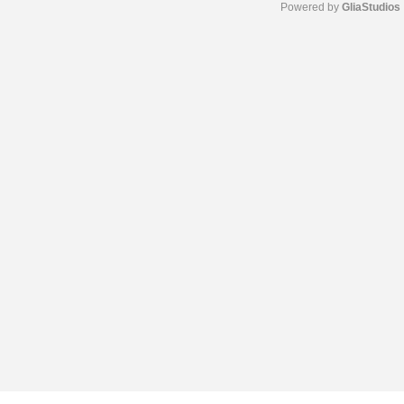
Powered by 
GliaStudios
M
u
t
e