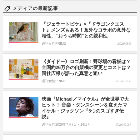
メディアの最新記事
『ジェラートピケ』×『ドラゴンクエス
ト』メンズもある！意外なコラボの意外な
相性、“おうち時間”との親和性
週刊女性PRIME
2026/8/6
《ダイドー》ロゴ刷新！野球場の看板は？
全国約26万台の自販機の変更とコストは？
同社広報が語った真意と狙い
週刊女性PRIME
2026/7/30
映画『Michael／マイケル』が全世界で大
ヒット！ 音楽・ダンスシーンを変えたマ
イケル・ジャクソン『5つのスゴすぎ伝
説』
週刊女性2026年7月7日・14日号
2026/6/27