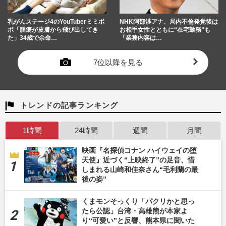
乳がんステージ4のYouTuberミミポ
NHK阿部渉アナ、局内不倫発覚後は
ポ「腫瘍が皮膚から飛び出してき
お相手女性とともに“在宅勤務”も
た」34歳で余命…
「業務内容は…
7位以降を見る
トレンドの記事ランキング
1時間
24時間
週間
月間
映画『名探偵コナン ハイウェイの堕
天使』近づく“上映終了”の足音、惜
しまれる山崎和佳奈さん“毛利蘭の最
後の姿”
くまモンそっくり「パクリかと思っ
たら公認」台湾・高雄熊が本家よ
り“可愛い”と反響、熊本県に聞いた