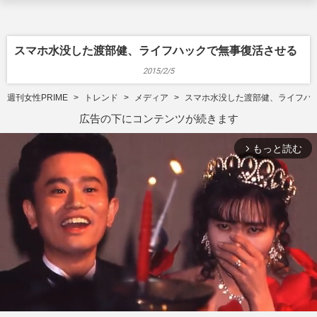
スマホ水没した渡部健、ライフハックで無事復活させる
2015/2/5
週刊女性PRIME
トレンド
メディア
スマホ水没した渡部健、ライフハ
広告の下にコンテンツが続きます
もっと読む
arrow_forward_ios