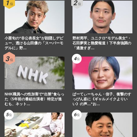
小栗旬の“非公表長女”が顔隠しデビ
野村周平、ユニクロ“モデル美女”・
ュー、透ける山田優の「スーパーモ
石田夢実と熱愛報道！下半身強調の
デルに」野…
「過激すぎ…
NHK職員への性加害で“出禁”食らっ
ぱーてぃーちゃん・信子、衝撃のす
た〈5年前の番組出演者〉特定が進
っぴん姿に《ギャルメイクよりい
むも、ネット…
い》の声…“お…