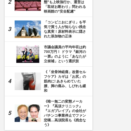
態”も上映強行か、運営は
「取材お断わり」問われる
映画館の“安全配慮”
「コンビニおにぎり」を平
気で買う人が知らない残念
な真実！原材料表示に隠さ
れた添加物の正体
市議会議員の平均年収は約
700万円！ ドラマ『銀河の
一票』のように「あなたが
立候補」という選択肢
《「坐骨神経痛」改善セル
フケア》カギは「お尻」の
筋肉に! あきらめていた
腰、脚の痛み、しびれも緩
和
《唯一無二の変態メーカ
ー》『高須クリニック』
『エガブレイブ』の会社が
パチンコ事業停止でファン
悲嘆…高須院長も《残念な
う》