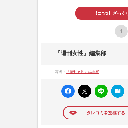
【コツ2】ざっく
1
『週刊女性』編集部
著者：
『週刊女性』編集部
faceboo
X ポス
LINE
はてな
k いい
ト
ブック
ね
マーク
に追加
タレコミを投稿する