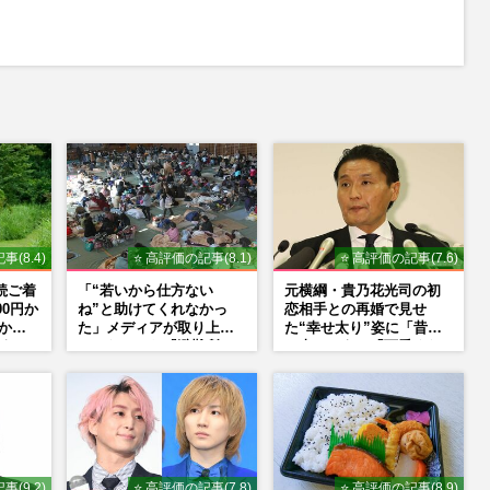
事(8.4)
⭐ 高評価の記事(8.1)
⭐ 高評価の記事(7.6)
続ご着
「“若いから仕方ない
元横綱・貴乃花光司の初
00円か
ね”と助けてくれなかっ
恋相手との再婚で見せ
明かす
た」メディアが取り上げ
た“幸せ太り”姿に「昔よ
うち
てこなかった『避難所で
り幸せそう」「可愛くな
の性暴力』
った」とファンほっこり
事(9.2)
⭐ 高評価の記事(7.8)
⭐ 高評価の記事(8.9)