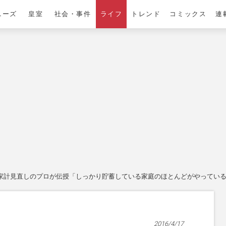
ニーズ
皇室
社会・事件
ライフ
トレンド
コミックス
連
家計見直しのプロが伝授「しっかり貯蓄している家庭のほとんどがやってい
2016/4/17