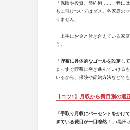
「保険や投資、節約術……。巷には
もに飛びついてはダメ。各家庭のマ
りません」
上手にお金と付き合えている家庭
う。
「
貯蓄に具体的なゴールを設定して
まっすぐ貯蓄に突き進んでいけるも
いるから、保険や節約方法などでも
【コツ1】月収から費目別の適
「
手取り月収にパーセントをかけて
ぎている費目が一目瞭然！
」(黒田