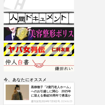
今、あなたにオススメ
黒柳徹子「2億円老人ホーム」
へのお引越しに関心 2025年
に迎える番組50周年で勇退か
週刊女性2024年7月9日号
2024/6/25