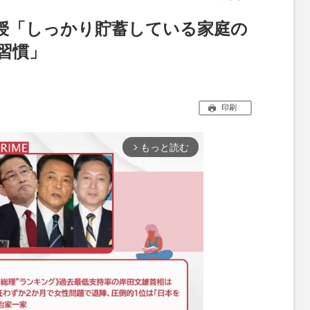
授「しっかり貯蓄している家庭の
習慣」
印刷
もっと読む
arrow_forward_ios