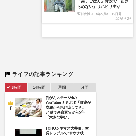
『男子ごはん』背景で「あき
らめない」リハビリ生活
週刊女性2018年5月8・15日号
2018/4/24
ライフの記事ランキング
1時間
24時間
週間
月間
乳がんステージ4の
YouTuberミミポポ「腫瘍が
皮膚から飛び出してきた」
34歳で余命宣告から5年
「大きな学び」
TOHOシネマズ大井町、空
調トラブルで“サウナ状