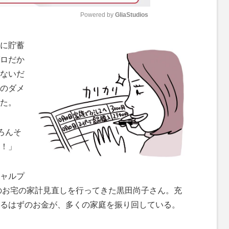
Powered by 
GliaStudios
M
に貯蓄
u
ロだか
t
ないだ
e
のダメ
た。
ろんそ
！」
ャルプ
上のお宅の家計見直しを行ってきた黒田尚子さん。充
るはずのお金が、多くの家庭を振り回している。