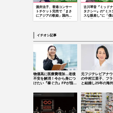
酒井法子、香港コンサー
古川琴音『ミッドナ
トチケット完売で「まさ
タクシー』の“ミス
にアジアの歌姫」国内外
スな眼差し”に「僕
に根強いファンで完全復
女の子みたい」現代
活か
家・奈良美智氏もS
で“公認”
イチオシ記事
物価高に医療費増加…老後
元フジテレビアナウ
不安を解消！今から身につ
の中村江里子、フラ
けたい『稼ぐ力』FPが指南
と結婚し25年の海
する“...
「2回も...