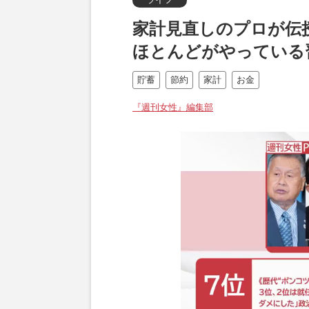
家計見直しのプロが伝
ほとんどがやっている
貯蓄
節約
家計
お金
『週刊女性』編集部