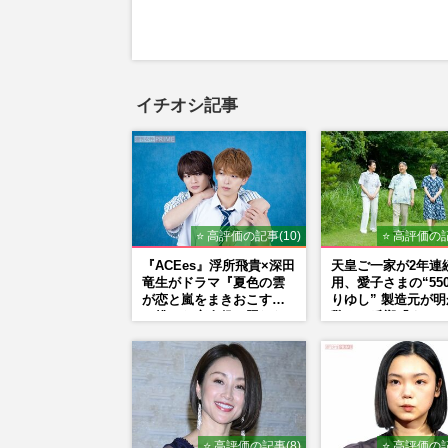
イチオシ記事
⭐ 高評価の記事(10)
⭐ 高評価の記
『ACEes』浮所飛貴×深田
天皇ご一家が2年連
竜生がドラマ『夏色の雲
用、愛子さまの“55
が恋と嵐をまきおこす』
りゆし” 製造元が
で挑んだ恋人役、照れな
驚きの反響「まさか
がら挑んだキュンシーン
の商品とは…」
秘話
⭐ 高評価の記事(8)
⭐ 高評価の記