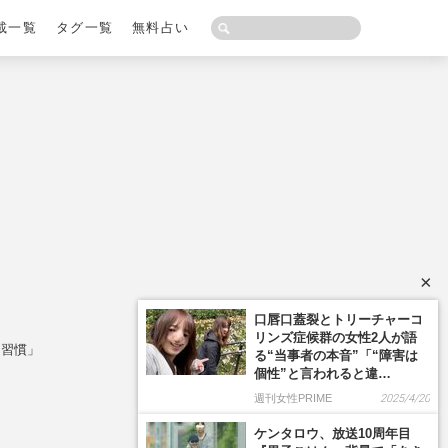
載一覧
タグ一覧
無料占い
×
口唇口蓋裂とトリーチャーコ
リンズ症候群の女性2人が語
る習慣」
る“当事者の本音”「“障害は
個性”と言われると違…
週刊女性PRIME
2025/4/20
ケンタロウ、放送10周年目