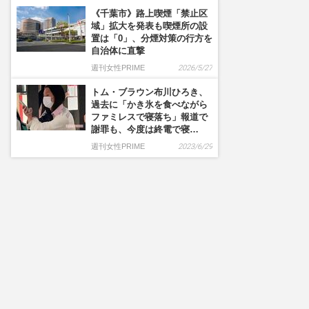
《千葉市》路上喫煙「禁止区
域」拡大を発表も喫煙所の設
置は「0」、分煙対策の行方を
自治体に直撃
週刊女性PRIME
2026/5/27
トム・ブラウン布川ひろき、
過去に「かき氷を食べながら
ファミレスで寝落ち」報道で
謝罪も、今度は終電で寝…
週刊女性PRIME
2023/6/29