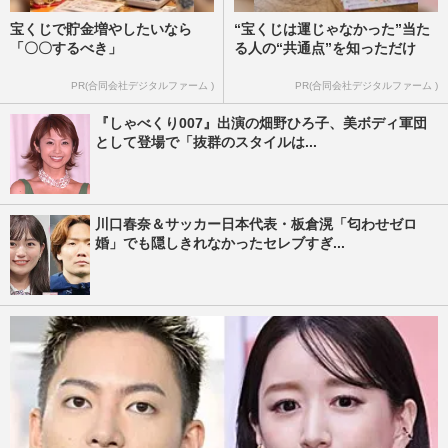
宝くじで貯金増やしたいなら
“宝くじは運じゃなかった”当た
「〇〇するべき」
る人の“共通点”を知っただけ
PR(合同会社デジタルファーム )
PR(合同会社デジタルファーム )
『しゃべくり007』出演の畑野ひろ子、美ボディ軍団
として登場で「抜群のスタイルは...
川口春奈＆サッカー日本代表・板倉滉「匂わせゼロ
婚」でも隠しきれなかったセレブすぎ...