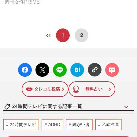
週刊女性PRIME
1
2
facebo
X ポス
LINE
はてな
コメン
ok い
ト
ブック
ト
いね
マーク
に追加
タレコミ投稿
無料占い
24時間テレビに関する記事一覧
SixTONES『24時間テレビ』着用コナンT
24時間テレビ
ADHD
障がい者
乙武洋匡
シャツの“カラー変更”が続き「どれを買え
ば…」ファンを惑わす日テ…