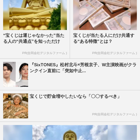
“宝くじは運じゃなかった”当た
宝くじが当たる人にだけ共通す
る人の“共通点”を知っただけ
る“ある特徴”とは？
PR(合同会社デジタルファーム )
PR(合同会社デジタルファーム )
『SixTONES』松村北斗×芳根京子、W主演映画がクラ
ンクイン直前に「突如中止...
宝くじで貯金増やしたいなら「〇〇するべき」
PR(合同会社デジタルファーム )