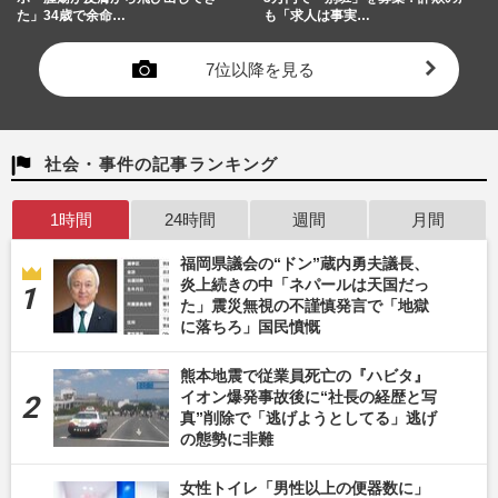
た」34歳で余命…
も「求人は事実…
7位以降を見る
社会・事件の記事ランキング
1時間
24時間
週間
月間
福岡県議会の“ドン”蔵内勇夫議長、
炎上続きの中「ネパールは天国だっ
た」震災無視の不謹慎発言で「地獄
に落ちろ」国民憤慨
熊本地震で従業員死亡の『ハビタ』
イオン爆発事故後に“社長の経歴と写
真”削除で「逃げようとしてる」逃げ
の態勢に非難
女性トイレ「男性以上の便器数に」