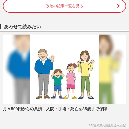
週刊女性PRIME
2026/7/23
政治の記事一覧を見る
日テレ『24時間テレビ』歴代最高額の寄付
金発表に「寝言は寝て言え」着服事件で疑
あわせて読みたい
われる“募金が増えた仕組…
週刊女性PRIME
2026/7/15
星野真里、難病の娘の思いを胸に『24時間
テレビ』ランナー決定も「ただでさえ大変
なお母さんに…」酷暑の企…
週刊女性PRIME
2026/6/22
日テレ『24時間テレビ』チャリTシャツに
『名探偵コナン』デザインも「コナンに頼
りすぎ」2年連続起用も拭え…
週刊女性PRIME
2026/5/2
月々500円からの共済 入院・手術・死亡を85歳まで保障
日テレ『24時間テレビ』総合司会にウッチ
PR(愛知県共済生活協同組合)