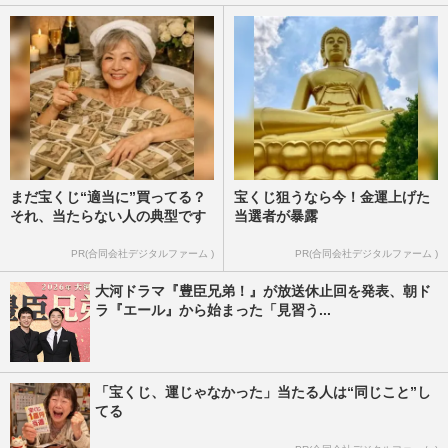
ャン決定も「仮眠タイムあげて」ファンが
心配する“健康”と『イッ…
週刊女性PRIME
2026/4/27
まだ宝くじ“適当に”買ってる？
宝くじ狙うなら今！金運上げた
それ、当たらない人の典型です
当選者が暴露
PR(合同会社デジタルファーム )
PR(合同会社デジタルファーム )
大河ドラマ『豊臣兄弟！』が放送休止回を発表、朝ド
ラ『エール』から始まった「見習う...
「宝くじ、運じゃなかった」当たる人は“同じこと”し
てる