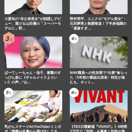
小栗旬の“非公表長女”が顔隠しデビ
野村周平、ユニクロ“モデル美女”・
ュー、透ける山田優の「スーパーモ
石田夢実と熱愛報道！下半身強調の
デルに」野…
「過激すぎ…
ぱーてぃーちゃん・信子、衝撃のす
NHK職員への性加害で“出禁”食らっ
っぴん姿に《ギャルメイクよりい
た〈5年前の番組出演者〉特定が進
い》の声…“お…
むも、ネット…
乳がんステージ4のYouTuberミミポ
《TBS日曜劇場『VIVANT』》8時間
ポ「腫瘍が皮膚から飛び出してき
3万円で「別班」を募集！詐欺の声