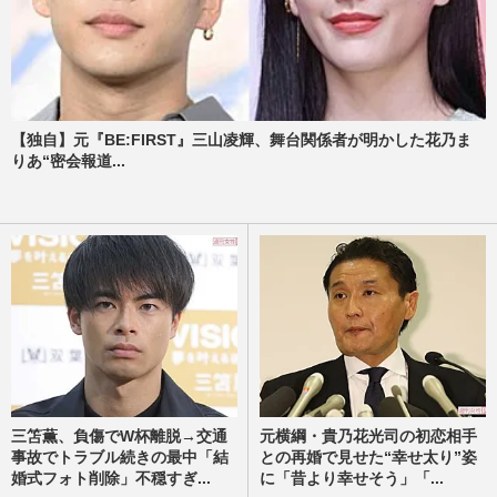
【独自】元『BE:FIRST』三山凌輝、舞台関係者が明かした花乃ま
りあ“密会報道...
三笘薫、負傷でW杯離脱→交通
元横綱・貴乃花光司の初恋相手
事故でトラブル続きの最中「結
との再婚で見せた“幸せ太り”姿
婚式フォト削除」不穏すぎ...
に「昔より幸せそう」「...