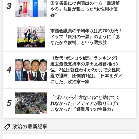
国交省案に批判噴出の一方「最適解
やろ」注目が集まった“女性用小便
器”
市議会議員の平均年収は約700万円！
ドラマ『銀河の一票』のように「あ
なたが立候補」という選択肢
《歴代“ポンコツ総理”ランキング》
過去最低支持率の岸田文雄首相は3
位、2位は就任わずか2か月で女性問
題で退陣、圧倒的1位は「日本をダメ
にした」政治家一家
「“若いから仕方ないね”と助けてく
れなかった」メディアが取り上げて
こなかった『避難所での性暴力』
政治の最新記事