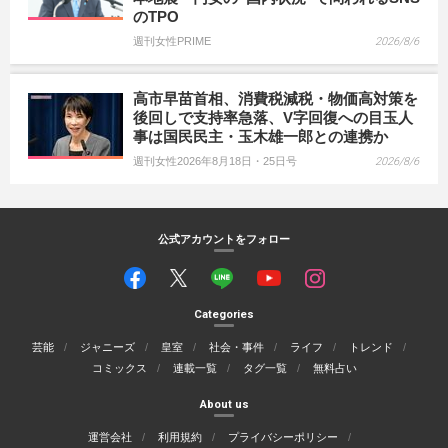
のTPO
週刊女性PRIME
2026/8/6
高市早苗首相、消費税減税・物価高対策を
後回しで支持率急落、V字回復への目玉人
事は国民民主・玉木雄一郎との連携か
週刊女性2026年8月18日・25日号
2026/8/6
公式アカウントをフォロー
Categories
芸能
ジャニーズ
皇室
社会・事件
ライフ
トレンド
コミックス
連載一覧
タグ一覧
無料占い
About us
運営会社
利用規約
プライバシーポリシー