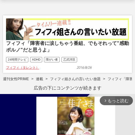
フィフィ「障害者に涙しちゃう番組、でもそれって"感動
ポルノ"だと思うよ」
24時間テレビ
ADHD
障がい者
乙武洋匡
フィフィ（タレント）
2016/8/26
週刊女性PRIME
連載
フィフィ姐さんの言いたい放題
フィフィ「障害
広告の下にコンテンツが続きます
もっと読む
arrow_forward_ios