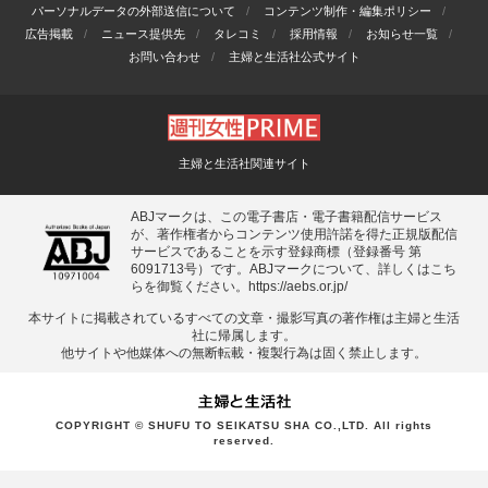
パーソナルデータの外部送信について
コンテンツ制作・編集ポリシー
広告掲載
ニュース提供先
タレコミ
採用情報
お知らせ一覧
お問い合わせ
主婦と生活社公式サイト
主婦と生活社関連サイト
ABJマークは、この電子書店・電子書籍配信サービス
が、著作権者からコンテンツ使用許諾を得た正規版配信
サービスであることを示す登録商標（登録番号 第
6091713号）です。ABJマークについて、詳しくはこち
らを御覧ください。
https://aebs.or.jp/
本サイトに掲載されているすべての⽂章・撮影写真の著作権は主婦と⽣活
社に帰属します。
他サイトや他媒体への無断転載・複製⾏為は固く禁⽌します。
COPYRIGHT © SHUFU TO SEIKATSU SHA CO.,LTD. All rights
reserved.