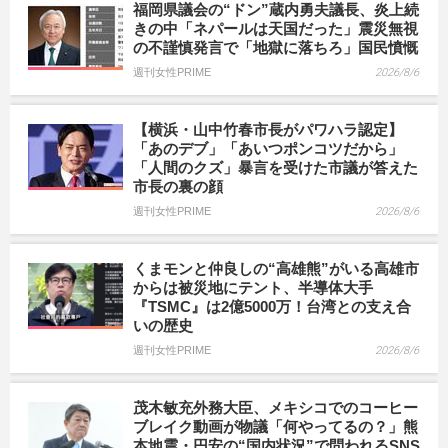
福岡県議会の“ドン”蔵内勇夫議長、炎上続
きの中「ネパールは天国だった」震災無視
の不謹慎発言で「地獄に落ちろ」国民憤慨
週刊女性PRIME
2026/8/6
【横浜・山中竹春市長がパワハラ認定】
「あのデブ」「あいつポンコツだから」
「人間のクズ」暴言を受けた市議が答えた
市長の裏の顔
週刊女性PRIME
2026/8/6
くまモンと仲良しの“高雄熊”がいる高雄市
からは被災地にテント、半導体大手
『TSMC』は2億5000万！台湾との支え合
いの歴史
週刊女性PRIME
2026/8/6
茂木敏充外務大臣、メキシコでのコーヒー
ブレイク動画が物議「何やってるの？」熊
本地震・円安の“国内状況”で問われるSNS