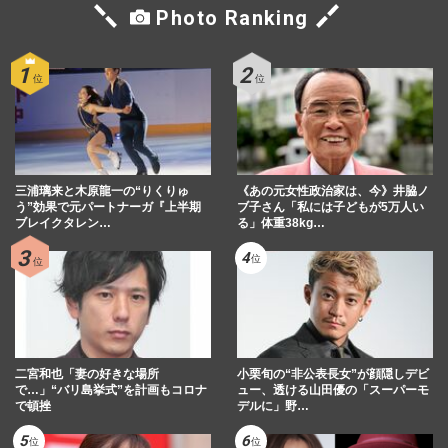
Photo Ranking
三浦璃来と木原龍一の“りくりゅ
《あの元女性政治家は、今》井脇ノ
う”効果で元パートナーガ『上半期
ブ子さん「私には子どもが5万人い
ブレイクタレン…
る」体重38kg…
二宮和也「妻の好きな場所
小栗旬の“非公表長女”が顔隠しデビ
で…」“バリ島挙式”を計画もコロナ
ュー、透ける山田優の「スーパーモ
で頓挫
デルに」野…