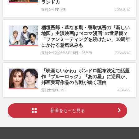
ランド力
週刊女性PRIME
2026/8/10
稲垣吾郎・草なぎ剛・香取慎吾の『新しい
地図』主演映画は“4コマ漫画”の世界観？
「ファンミーティングを続けたい」10周年
にかける意気込みも
週刊女性2026年8月18日・25日号
2026/8/10
『映画ちいかわ』ボンドロ配布決定で話題
作『ブルーロック』『あの星』に逆風か、
邦画実写作品の苦戦が続く理由
週刊女性PRIME
2026/8/9
新着をもっと見る