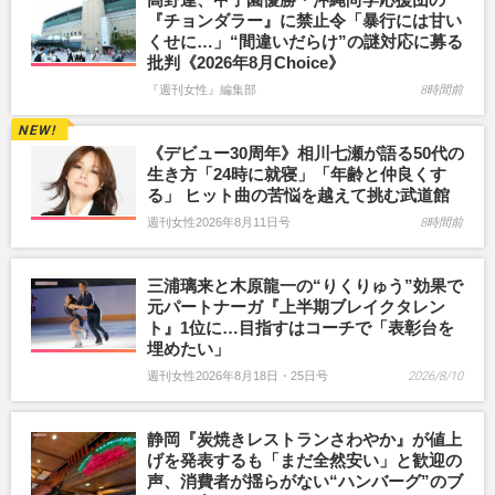
『チョンダラー』に禁止令「暴行には甘い
くせに…」“間違いだらけ”の謎対応に募る
批判《2026年8月Choice》
『週刊女性』編集部
8時間前
《デビュー30周年》相川七瀬が語る50代の
生き方「24時に就寝」「年齢と仲良くす
る」 ヒット曲の苦悩を越えて挑む武道館
週刊女性2026年8月11日号
8時間前
三浦璃来と木原龍一の“りくりゅう”効果で
元パートナーガ『上半期ブレイクタレン
ト』1位に…目指すはコーチで「表彰台を
埋めたい」
週刊女性2026年8月18日・25日号
2026/8/10
静岡『炭焼きレストランさわやか』が値上
げを発表するも「まだ全然安い」と歓迎の
声、消費者が揺らがない“ハンバーグ”のブ