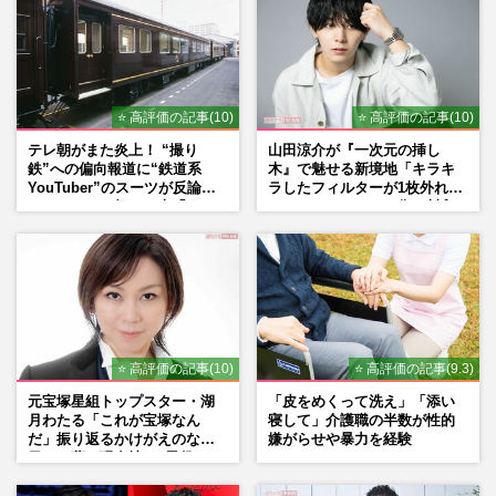
⭐ 高評価の記事(10)
⭐ 高評価の記事(10)
テレ朝がまた炎上！ “撮り
山田涼介が『一次元の挿し
鉄”への偏向報道に“鉄道系
木』で魅せる新境地「キラキ
YouTuber”のスーツが反論
ラしたフィルターが1枚外れて
ネットからも怒りの声「また
くれたら」アイドル像を封印
印象操作」「局の仕込みで
した覚悟
は？」
⭐ 高評価の記事(10)
⭐ 高評価の記事(9.3)
元宝塚星組トップスター・湖
「皮をめくって洗え」「添い
月わたる「これが宝塚なん
寝して」介護職の半数が性的
だ」振り返るかけがえのない
嫌がらせや暴力を経験
日々、夢の現在地と“男役”へ
の思い