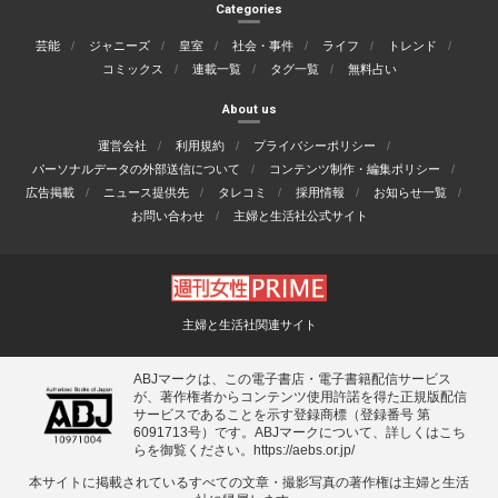
Categories
芸能
ジャニーズ
皇室
社会・事件
ライフ
トレンド
コミックス
連載一覧
タグ一覧
無料占い
About us
運営会社
利用規約
プライバシーポリシー
パーソナルデータの外部送信について
コンテンツ制作・編集ポリシー
広告掲載
ニュース提供先
タレコミ
採用情報
お知らせ一覧
お問い合わせ
主婦と生活社公式サイト
主婦と生活社関連サイト
ABJマークは、この電子書店・電子書籍配信サービス
が、著作権者からコンテンツ使用許諾を得た正規版配信
サービスであることを示す登録商標（登録番号 第
6091713号）です。ABJマークについて、詳しくはこち
らを御覧ください。
https://aebs.or.jp/
本サイトに掲載されているすべての⽂章・撮影写真の著作権は主婦と⽣活