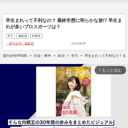
早生まれって不利なの？ 最終学歴に明らかな差!? 早生ま
れが多いプロスポーツは？
学力
偏差値
幼稚舎
『週刊女性』編集部
2016/8/28
週刊女性PRIME
社会・事件
政治
学力
早生まれって不利なの？ 最
もっと読む
arrow_forward_ios