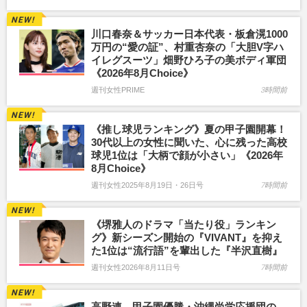
川口春奈＆サッカー日本代表・板倉滉1000
万円の“愛の証”、村重杏奈の「大胆V字ハ
イレグスーツ」畑野ひろ子の美ボディ軍団
《2026年8月Choice》
週刊女性PRIME
3時間前
《推し球児ランキング》夏の甲子園開幕！
30代以上の女性に聞いた、心に残った高校
球児1位は「大柄で顔が小さい」《2026年
8月Choice》
週刊女性2025年8月19日・26日号
7時間前
《堺雅人のドラマ「当たり役」ランキン
グ》新シーズン開始の『VIVANT』を抑え
た1位は“流行語”を輩出した『半沢直樹』
週刊女性2026年8月11日号
7時間前
高野連、甲子園優勝・沖縄尚学応援団の