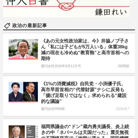
政治の最新記事
《あの元女性政治家は、今》井脇ノブ子さ
ん「私には子どもが5万人いる」体重38kg
減の現在も冷めぬ“教育熱”と高市首相への
期待
週刊女性2026年8月11日号
2時間前
《1%の消費減税》自民党・小渕優子氏、
高市早苗首相の“代替財源”ナシに反発も
「揚げ足取りではなく」求められる“建設
的な議論”
週刊女性PRIME
2026/8/7
福岡県議会の“ドン”蔵内勇夫議長、炎上続
きの中「ネパールは天国だった」震災無視