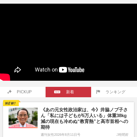
PICKUP
新着
ランキング
《あの元女性政治家は、今》井脇ノブ子さ
ん「私には子どもが5万人いる」体重38kg
減の現在も冷めぬ“教育熱”と高市首相への
期待
週刊女性2026年8月11日号
2時間前