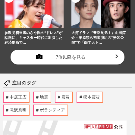
参政党初当選のさや氏の“ドレス”が
大河ドラマ『豊臣兄弟！』山田涼
話題に、キャスター時代に出演した
介・栗原類ら初出演組の“扮装公
経済動画で…
開”で「顔で天下…
7位以降を見る
注目のタグ
中居正広
地震
震災
熊本震災
滝沢秀明
ボランティア