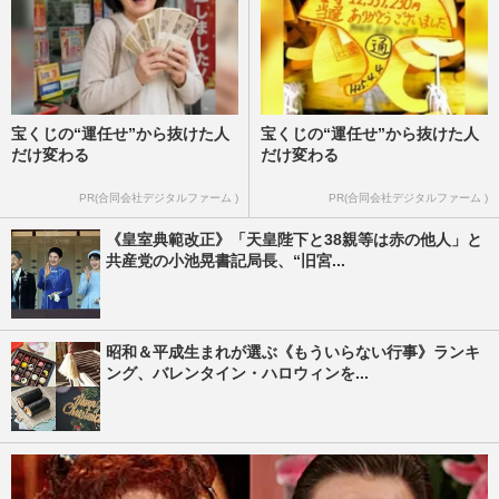
宝くじの“運任せ”から抜けた人
宝くじの“運任せ”から抜けた人
だけ変わる
だけ変わる
PR(合同会社デジタルファーム )
PR(合同会社デジタルファーム )
《皇室典範改正》「天皇陛下と38親等は赤の他人」と
共産党の小池晃書記局長、“旧宮...
昭和＆平成生まれが選ぶ《もういらない行事》ランキ
ング、バレンタイン・ハロウィンを...