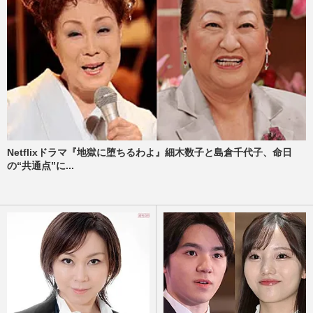
Netflixドラマ『地獄に堕ちるわよ』細木数子と島倉千代子、命日
の“共通点”に...