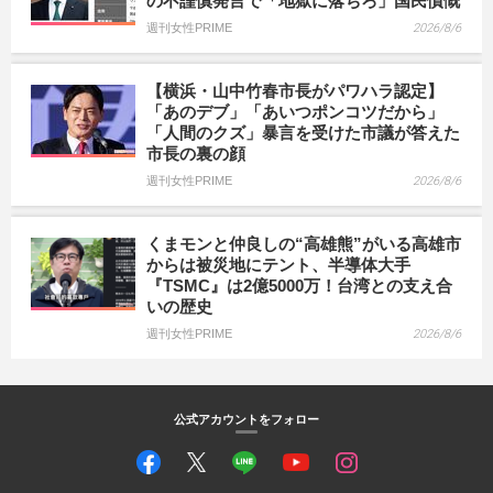
の不謹慎発言で「地獄に落ちろ」国民憤慨
週刊女性PRIME
2026/8/6
【横浜・山中竹春市長がパワハラ認定】
「あのデブ」「あいつポンコツだから」
「人間のクズ」暴言を受けた市議が答えた
市長の裏の顔
週刊女性PRIME
2026/8/6
くまモンと仲良しの“高雄熊”がいる高雄市
からは被災地にテント、半導体大手
『TSMC』は2億5000万！台湾との支え合
いの歴史
週刊女性PRIME
2026/8/6
公式アカウントをフォロー