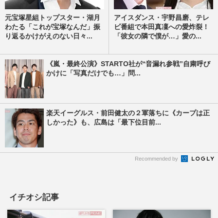
元宝塚星組トップスター・湖月
アイスダンス・宇野昌磨、テレ
わたる「これが宝塚なんだ」振
ビ番組で本田真凜への愛炸裂！
り返るかけがえのない日々...
「彼女の隣で僕が…」愛の...
《嵐・最終公演》STARTO社が“音漏れ参戦”自粛呼び
かけに「写真だけでも…」問...
楽天イーグルス・前田健太の２軍落ちに《カープは正
しかった》も、広島は「最下位目前...
Recommended by
イチオシ記事