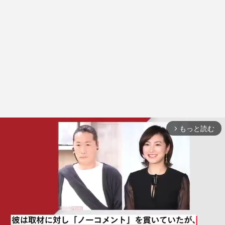
もっと読む
arrow_forward_ios