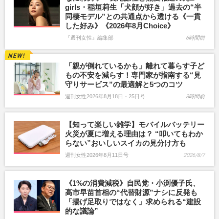
girls・稲垣莉生「犬顔が好き」過去の“半
同棲モデル”との共通点から透ける《一貫
した好み》《2026年8月Choice》
『週刊女性』編集部
6時間前
「親が倒れているかも」離れて暮らす子ど
もの不安を減らす！専門家が指南する“見
守りサービス”の最適解と5つのコツ
週刊女性2026年8月18日・25日号
8時間前
【知って楽しい雑学】モバイルバッテリー
火災が夏に増える理由は？ “叩いてもわか
らない”おいしいスイカの見分け方も
週刊女性2026年8月11日号
2026/8/7
《1%の消費減税》自民党・小渕優子氏、
高市早苗首相の“代替財源”ナシに反発も
「揚げ足取りではなく」求められる“建設
的な議論”