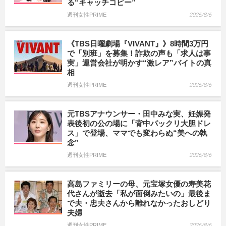
る“キャッチコピー”
週刊女性PRIME
2026/8/6
《TBS日曜劇場『VIVANT』》8時間3万円
で「別班」を募集！詐欺の声も「求人は事
実」運営会社が明かす“激レア”バイトの真
相
週刊女性PRIME
2026/8/6
元TBSアナウンサー・田中みな実、妊娠発
表後初の公の場に「背中パックリ大胆ドレ
ス」で登場、ママでも変わらぬ“美への執
念”
週刊女性PRIME
2026/8/6
高島ファミリーの母、元宝塚女優の寿美花
代さんが逝去「私が面倒みたいの」最後ま
で夫・忠夫さんから離れなかったおしどり
夫婦
週刊女性PRIME
2026/8/6