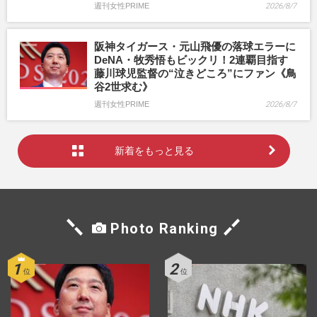
週刊女性PRIME
2026/8/7
阪神タイガース・元山飛優の落球エラーに
DeNA・牧秀悟もビックリ！2連覇目指す
藤川球児監督の“泣きどころ”にファン《鳥
谷2世求む》
週刊女性PRIME
2026/8/7
新着をもっと見る
Photo Ranking