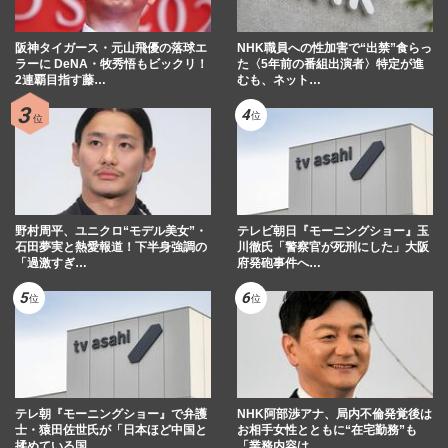
阪神タイガース・元山飛優の落球エ
NHK職員への性加害で“出禁”食らっ
ラーに DeNA・牧秀悟もビックリ！
た〈5年前の番組出演者〉特定が進
2連覇目指す藤…
むも、ネット…
野村周平、ユニクロ“モデル美女”・
テレビ朝日『モーニングショー』玉
石田夢実と熱愛報道！下半身強調の
川徹氏「警察官が死刑にした」大阪
「過激すぎ…
府発砲事件へ…
テレ朝『モーニングショー』で弁護
NHK阿部渉アナ、局内不倫発覚後は
士・猿田佐世氏が「日本ほど中国と
お相手女性とともに“在宅勤務”も
揉めている国…
「業務内容は…