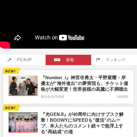
PICKUP
新着
ランキング
『Number_i』神宮寺勇太・平野紫耀・岸
優太が“海外進出”の夢実現も、チケット価
格が大幅変更！世界規模の高騰に不満噴出
週刊女性PRIME
0時間前
『光GENJI』が40周年に向けサブスク解
禁！BOOWYにSPEEDも“復活”のムー
ブ、本人たちのコメント続々で急浮上す
る“再結成”の道