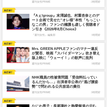
週刊女性PRIME
0時間前
『Aぇ!group』末澤誠也、村重杏奈とのデ
ート企画で見せた“オレ様”本性「ちっこい
なこの男」ファンの擁護も虚しく視聴者ド
ン引き《2026年8月Choice》
『週刊女性』編集部
1時間前
Mrs. GREEN APPLEファンのマナー違反
が賛否、映画『スパイダーマン』吹き替え
版上映に「ウェーイ！」の歓声に批判
週刊女性PRIME
1時間前
NHK職員の性被害問題「受信料払ってい
るんだから…」出演者非公表の“逃げ腰姿
勢”で問われる公共放送の責任
週刊女性PRIME
5時間前
なにわ男子・長尾謙杜と熱愛報道の元E-