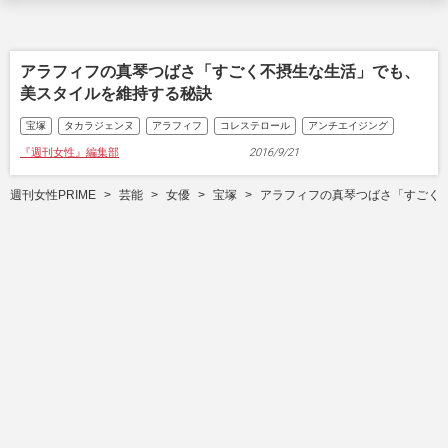
アラフィフの真琴つばさ「すごく不摂生な生活」でも、
美スタイルを維持する秘訣
宝塚
タカラジェンヌ
アラフィフ
コレステロール
アンチエイジング
『週刊女性』編集部
2016/9/21
週刊女性PRIME
芸能
女優
宝塚
アラフィフの真琴つばさ「すごく