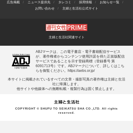
広告掲載
ニュース提供先
タレコミ
採用情報
お知らせ一覧
お問い合わせ
主婦と生活社公式サイト
主婦と生活社関連サイト
ABJマークは、この電子書店・電子書籍配信サービス
が、著作権者からコンテンツ使用許諾を得た正規版配信
サービスであることを示す登録商標（登録番号 第
6091713号）です。ABJマークについて、詳しくはこち
らを御覧ください。
https://aebs.or.jp/
本サイトに掲載されているすべての⽂章・撮影写真の著作権は主婦と⽣活
社に帰属します。
他サイトや他媒体への無断転載・複製⾏為は固く禁⽌します。
COPYRIGHT © SHUFU TO SEIKATSU SHA CO.,LTD. All rights
reserved.