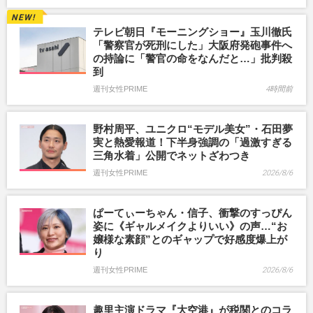
テレビ朝日『モーニングショー』玉川徹氏
「警察官が死刑にした」大阪府発砲事件へ
の持論に「警官の命をなんだと…」批判殺
到
週刊女性PRIME
4時間前
野村周平、ユニクロ“モデル美女”・石田夢
実と熱愛報道！下半身強調の「過激すぎる
三角水着」公開でネットざわつき
週刊女性PRIME
2026/8/6
ぱーてぃーちゃん・信子、衝撃のすっぴん
姿に《ギャルメイクよりいい》の声…“お
嬢様な素顔”とのギャップで好感度爆上が
り
週刊女性PRIME
2026/8/6
趣里主演ドラマ『大空港』が税関とのコラ