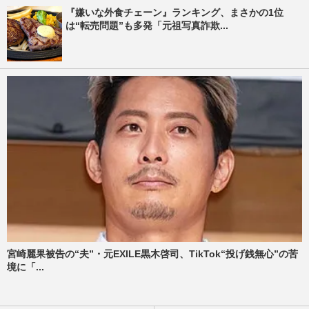
『嫌いな外食チェーン』ランキング、まさかの1位
は“転売問題”も多発「元祖写真詐欺...
宮崎麗果被告の“夫”・元EXILE黒木啓司、TikTok“投げ銭無心”の苦
境に「...