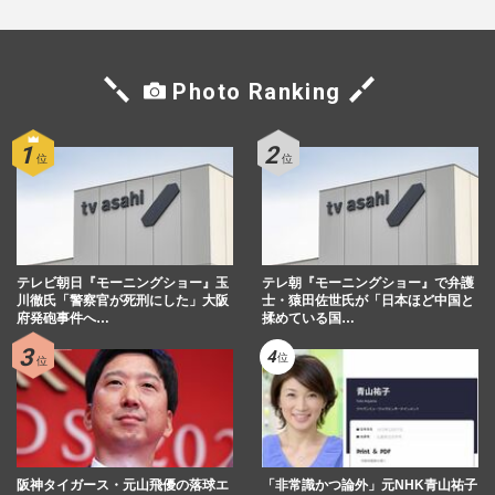
Photo Ranking
テレビ朝日『モーニングショー』玉
テレ朝『モーニングショー』で弁護
川徹氏「警察官が死刑にした」大阪
士・猿田佐世氏が「日本ほど中国と
府発砲事件へ…
揉めている国…
阪神タイガース・元山飛優の落球エ
「非常識かつ論外」元NHK青山祐子