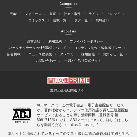
Categories
芸能
ジャニーズ
皇室
社会・事件
ライフ
トレンド
コミックス
連載一覧
タグ一覧
無料占い
About us
運営会社
利用規約
プライバシーポリシー
パーソナルデータの外部送信について
コンテンツ制作・編集ポリシー
広告掲載
ニュース提供先
タレコミ
採用情報
お知らせ一覧
お問い合わせ
主婦と生活社公式サイト
主婦と生活社関連サイト
ABJマークは、この電子書店・電子書籍配信サービス
が、著作権者からコンテンツ使用許諾を得た正規版配信
サービスであることを示す登録商標（登録番号 第
6091713号）です。ABJマークについて、詳しくはこち
らを御覧ください。
https://aebs.or.jp/
本サイトに掲載されているすべての⽂章・撮影写真の著作権は主婦と⽣活