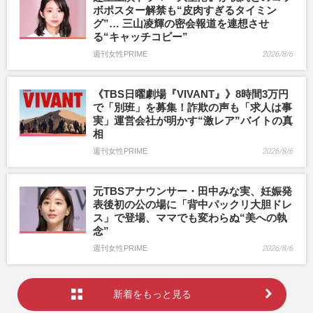
ボポスター解禁も“皮肉すぎるタイミン
グ”… 三山凌輝の密会報道を連想させ
る“キャッチコピー”
週刊女性PRIME
2026/8/6
《TBS日曜劇場『VIVANT』》8時間3万円
で「別班」を募集！詐欺の声も「求人は事
実」運営会社が明かす“激レア”バイトの真
相
週刊女性PRIME
2026/8/6
元TBSアナウンサー・田中みな実、妊娠発
表後初の公の場に「背中パックリ大胆ドレ
ス」で登場、ママでも変わらぬ“美への執
念”
週刊女性PRIME
2026/8/6
新着をもっと見る