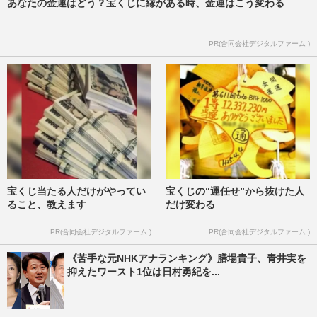
あなたの金運はどう？宝くじに縁がある時、金運はこう変わる
PR(合同会社デジタルファーム )
宝くじ当たる人だけがやってい
宝くじの“運任せ”から抜けた人
ること、教えます
だけ変わる
PR(合同会社デジタルファーム )
PR(合同会社デジタルファーム )
《苦手な元NHKアナランキング》膳場貴子、青井実を
抑えたワースト1位は日村勇紀を...