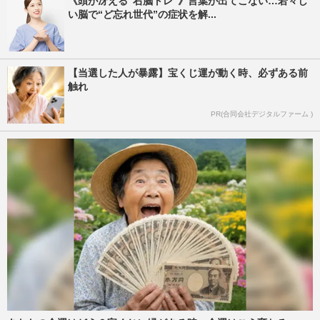
《頭が冴える“右脳トレ”》言葉が出てこない…若々し
い脳で“ど忘れ世代”の症状を解...
【当選した人が暴露】宝くじ運が動く時、必ずある前
触れ
PR(合同会社デジタルファーム )