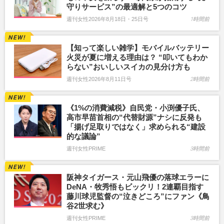
守りサービス”の最適解と5つのコツ
週刊女性2026年8月18日・25日号
1時間前
【知って楽しい雑学】モバイルバッテリー
火災が夏に増える理由は？ “叩いてもわか
らない”おいしいスイカの見分け方も
週刊女性2026年8月11日号
2時間前
《1%の消費減税》自民党・小渕優子氏、
高市早苗首相の“代替財源”ナシに反発も
「揚げ足取りではなく」求められる“建設
的な議論”
週刊女性PRIME
3時間前
阪神タイガース・元山飛優の落球エラーに
DeNA・牧秀悟もビックリ！2連覇目指す
藤川球児監督の“泣きどころ”にファン《鳥
谷2世求む》
週刊女性PRIME
3時間前