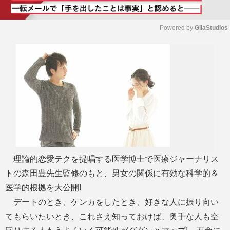
Powered by 
GliaStudios
M
u
t
e
理論的恋愛テクを提唱する医学博士で医療ジャーナリス
トの森田豊先生監修のもと、男女の関係に有効な科学的＆
医学的根拠を大公開!
デートのとき、ケンカをしたとき、好きな人に振り向い
てもらいたいとき、これさえ知っておけば、奥手な人も空