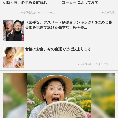
が動く時、必ずある前触れ
コーヒーに足してみて
PR(合同会社デジタルファーム )
PR(森永乳業)
《苦手な元アスリート解説者ランキング》3位の安藤
美姫を大差で退けた張本勲、松岡修...
老後のお金、今の金運でほぼ決まります
PR(合同会社デジタルファーム )