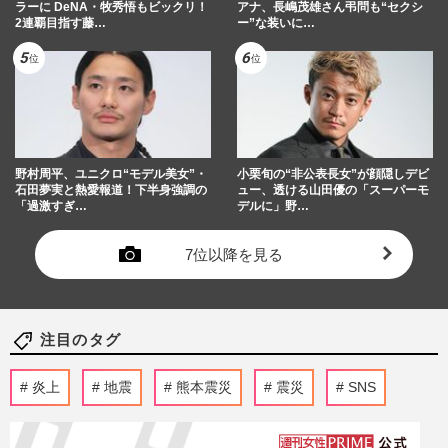
ラーに DeNA・牧秀悟もビックリ！
アナ、長嶋茂雄さん弔問も“セクシ
2連覇目指す藤…
ー”な装いに…
野村周平、ユニクロ“モデル美女”・
小栗旬の“非公表長女”が顔隠しデビ
石田夢実と熱愛報道！下半身強調の
ュー、透ける山田優の「スーパーモ
「過激すぎ…
デルに」野…
7位以降を見る
注目のタグ
炎上
地震
熊本震災
震災
SNS