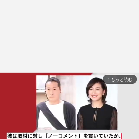
もっと読む
arrow_forward_ios