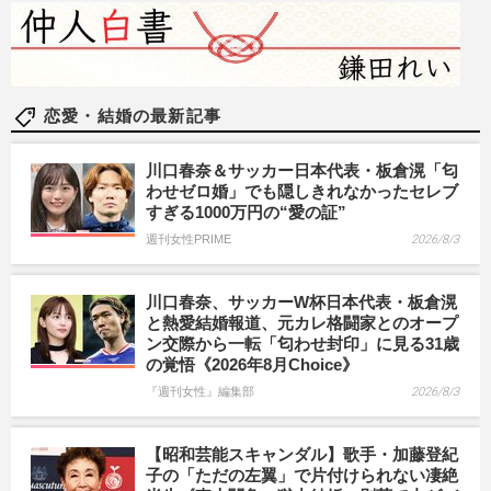
恋愛・結婚の最新記事
川口春奈＆サッカー日本代表・板倉滉「匂
わせゼロ婚」でも隠しきれなかったセレブ
すぎる1000万円の“愛の証”
週刊女性PRIME
2026/8/3
川口春奈、サッカーW杯日本代表・板倉滉
と熱愛結婚報道、元カレ格闘家とのオープ
ン交際から一転「匂わせ封印」に見る31歳
の覚悟《2026年8月Choice》
『週刊女性』編集部
2026/8/3
【昭和芸能スキャンダル】歌手・加藤登紀
子の「ただの左翼」で片付けられない凄絶