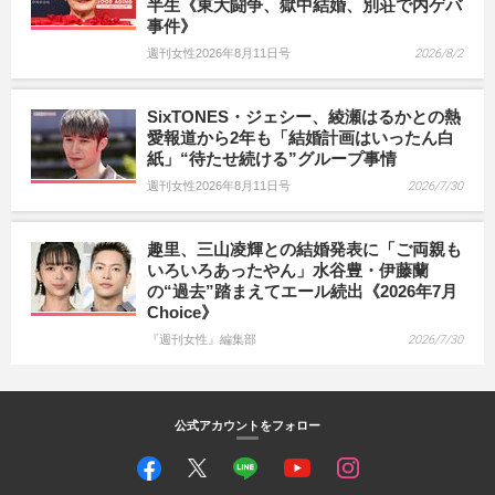
半生《東大闘争、獄中結婚、別荘で内ゲバ
事件》
週刊女性2026年8月11日号
2026/8/2
SixTONES・ジェシー、綾瀬はるかとの熱
愛報道から2年も「結婚計画はいったん白
紙」“待たせ続ける”グループ事情
週刊女性2026年8月11日号
2026/7/30
趣里、三山凌輝との結婚発表に「ご両親も
いろいろあったやん」水谷豊・伊藤蘭
の“過去”踏まえてエール続出《2026年7月
Choice》
『週刊女性』編集部
2026/7/30
公式アカウントをフォロー