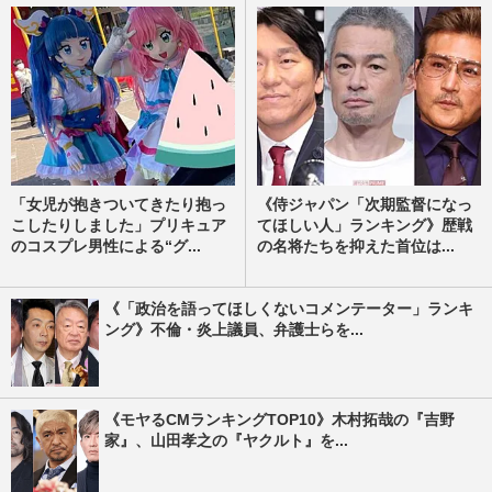
「女児が抱きついてきたり抱っ
《侍ジャパン「次期監督になっ
こしたりしました」プリキュア
てほしい人」ランキング》歴戦
のコスプレ男性による“グ...
の名将たちを抑えた首位は...
《「政治を語ってほしくないコメンテーター」ランキ
ング》不倫・炎上議員、弁護士らを...
《モヤるCMランキングTOP10》木村拓哉の『吉野
家』、山田孝之の『ヤクルト』を...