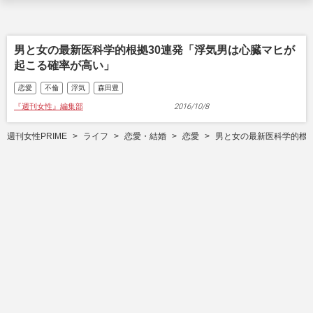
男と女の最新医科学的根拠30連発「浮気男は心臓マヒが
起こる確率が高い」
恋愛
不倫
浮気
森田豊
『週刊女性』編集部
2016/10/8
週刊女性PRIME
ライフ
恋愛・結婚
恋愛
男と女の最新医科学的根