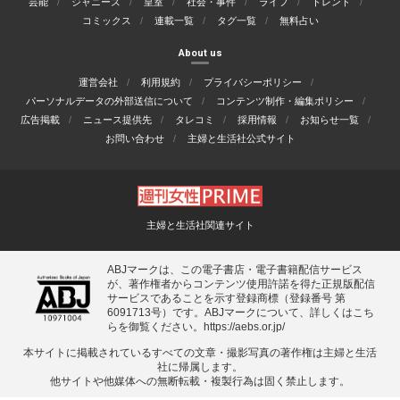
芸能
ジャニーズ
皇室
社会・事件
ライフ
トレンド
コミックス
連載一覧
タグ一覧
無料占い
About us
運営会社
利用規約
プライバシーポリシー
パーソナルデータの外部送信について
コンテンツ制作・編集ポリシー
広告掲載
ニュース提供先
タレコミ
採用情報
お知らせ一覧
お問い合わせ
主婦と生活社公式サイト
主婦と生活社関連サイト
ABJマークは、この電子書店・電子書籍配信サービス
が、著作権者からコンテンツ使用許諾を得た正規版配信
サービスであることを示す登録商標（登録番号 第
6091713号）です。ABJマークについて、詳しくはこち
らを御覧ください。
https://aebs.or.jp/
本サイトに掲載されているすべての⽂章・撮影写真の著作権は主婦と⽣活
社に帰属します。
他サイトや他媒体への無断転載・複製⾏為は固く禁⽌します。