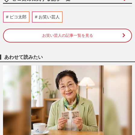
古坂大魔王を襲った「激痛で靴が履けな
ピコ太郎
お笑い芸人
い」痛風の恐怖、身体のケアを後回しにし
た大きな代償と現在の生活
週刊女性2026年2月10日号
2026/2/1
お笑い芸人の記事一覧を見る
とにかく明るい安村のカタコト英語はなぜ
ウケたのか、渡辺直美にゆりやんら海外進
あわせて読みたい
出芸人のコミュ力について…
週刊女性2023年8月1日号
2023/7/22
“ピコ太郎をプロデュース”、古坂大魔王が
見せた幸せいっぱい「PAPA」の顔
週刊女性PRIME
2021/10/19
ゴリエにピコ太郎、“時代遅れ” キャラク
ターが “今” CMに起用される理由
週刊女性PRIME
2021/6/14