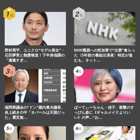
野村周平、ユニクロ“モデル美女”・
NHK職員への性加害で“出禁”食らっ
石田夢実と熱愛報道！下半身強調の
た〈5年前の番組出演者〉特定が進
「過激すぎ…
むも、ネット…
福岡県議会の“ドン”蔵内勇夫議長、
ぱーてぃーちゃん・信子、衝撃のす
炎上続きの中「ネパールは天国だっ
っぴん姿に《ギャルメイクよりい
た」震災無…
い》の声…“お…