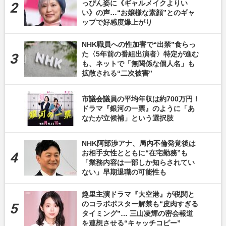
っぴん姿に《ギャルメイクよりい
い》の声…“お嬢様な素顔”とのギャ
ップで好感度爆上がり
NHK職員への性加害で“出禁”食らっ
た〈5年前の番組出演者〉特定が進む
も、ネットで「無関係な個人名」も
拡散される“二次被害”
市議会議員の平均年収は約700万円！
ドラマ『銀河の一票』のように「あ
なたが立候補」という選択肢
NHK阿部渉アナ、局内不倫発覚後は
お相手女性とともに“在宅勤務”も
「業務内容は一部しか知らされてい
ない」早期退職の可能性も
趣里主演ドラマ『大空港』が税関と
のコラボポスター解禁も“皮肉すぎる
タイミング”… 三山凌輝の密会報道
を連想させる“キャッチコピー”