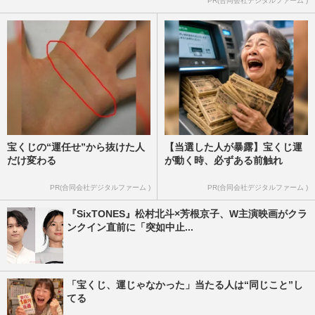
PR(合同会社デジタルファーム )
宝くじの“運任せ”から抜けた人
【当選した人が暴露】宝くじ運
だけ変わる
が動く時、必ずある前触れ
PR(合同会社デジタルファーム )
PR(合同会社デジタルファーム )
『SixTONES』松村北斗×芳根京子、W主演映画がクラ
ンクイン直前に「突如中止...
「宝くじ、運じゃなかった」当たる人は“同じこと”し
てる