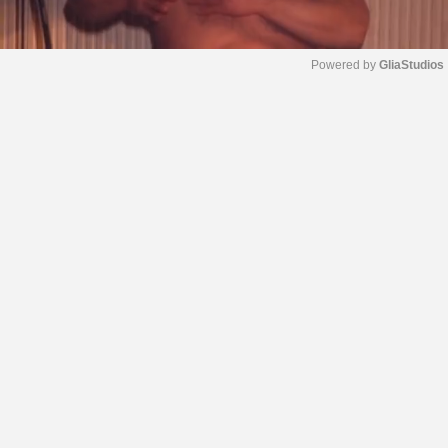
Powered by 
GliaStudios
M
u
t
e