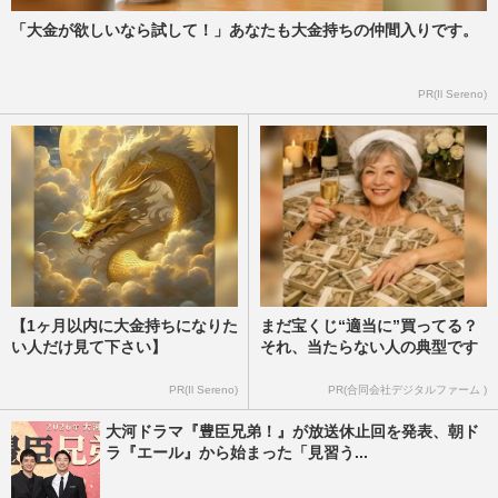
「大金が欲しいなら試して！」あなたも大金持ちの仲間入りです。
ぺこぱ、みちょぱ、ぴえんまで“半濁音ネ
ーム”の活躍を「時代が求める」深いワケ
PR(Il Sereno)
週刊女性PRIME
2020/6/4
【1ヶ月以内に大金持ちになりた
まだ宝くじ“適当に”買ってる？
い人だけ見て下さい】
それ、当たらない人の典型です
PR(Il Sereno)
PR(合同会社デジタルファーム )
大河ドラマ『豊臣兄弟！』が放送休止回を発表、朝ド
ラ『エール』から始まった「見習う...