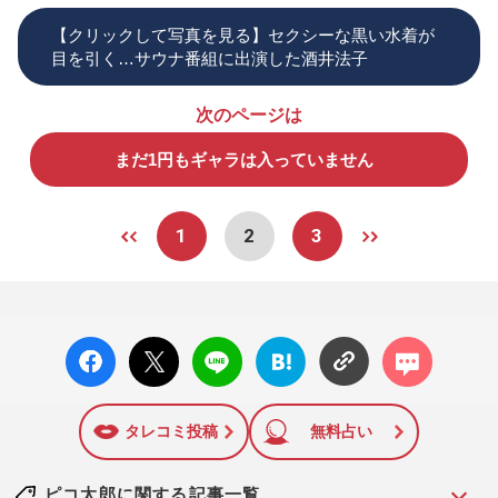
【クリックして写真を見る】セクシーな黒い水着が
目を引く…サウナ番組に出演した酒井法子
次のページは
まだ1円もギャラは入っていません
1
2
3
facebo
X ポス
LINE
はてな
コメン
ok い
ト
ブック
ト
いね
マーク
に追加
タレコミ投稿
無料占い
ピコ太郎に関する記事一覧