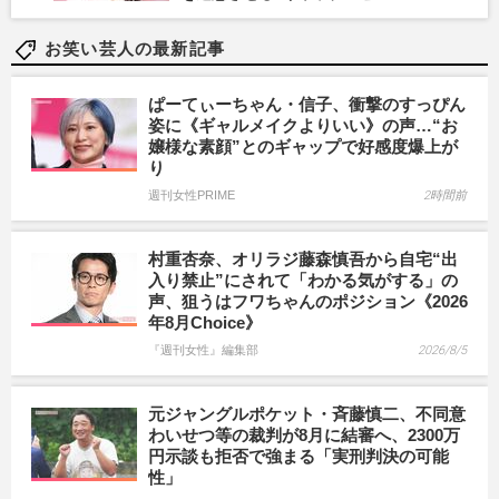
お笑い芸人の最新記事
ぱーてぃーちゃん・信子、衝撃のすっぴん
姿に《ギャルメイクよりいい》の声…“お
嬢様な素顔”とのギャップで好感度爆上が
り
週刊女性PRIME
2時間前
村重杏奈、オリラジ藤森慎吾から自宅“出
入り禁止”にされて「わかる気がする」の
声、狙うはフワちゃんのポジション《2026
年8月Choice》
『週刊女性』編集部
2026/8/5
元ジャングルポケット・斉藤慎二、不同意
わいせつ等の裁判が8月に結審へ、2300万
円示談も拒否で強まる「実刑判決の可能
性」