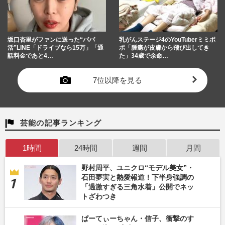
坂口杏里がファンに送った“パパ
乳がんステージ4のYouTuberミミポ
活”LINE「ドライブなら15万」「通
ポ「腫瘍が皮膚から飛び出してき
話料金であと4…
た」34歳で余命…
7位以降を見る
芸能の記事ランキング
1時間
24時間
週間
月間
野村周平、ユニクロ“モデル美女”・
石田夢実と熱愛報道！下半身強調の
「過激すぎる三角水着」公開でネッ
トざわつき
ぱーてぃーちゃん・信子、衝撃のす