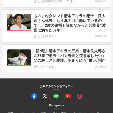
週刊女性2026年8月18日・25日号
2026/8/5
ものまねタレント清水アキラの息子・良太
郎さん死去「もう真面目に働いているの
で」、2度の逮捕も諦めなかった芸能界“波
乱に満ちた37年”
週刊女性PRIME
2026/8/3
【訃報】清水アキラの三男・清水良太郎さ
ん37歳で逝去「バカ野郎と突き放したい」
父の厳しさと愛情、あまりにも“重い現実”
週刊女性PRIME
2026/8/3
公式アカウントをフォロー
Categories