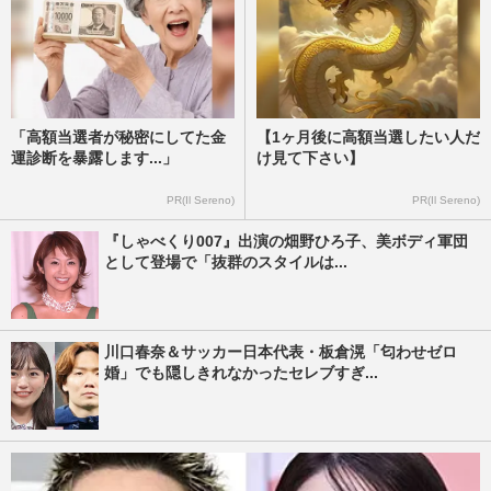
「高額当選者が秘密にしてた金
【1ヶ月後に高額当選したい人だ
運診断を暴露します...」
け見て下さい】
PR(Il Sereno)
PR(Il Sereno)
『しゃべくり007』出演の畑野ひろ子、美ボディ軍団
として登場で「抜群のスタイルは...
川口春奈＆サッカー日本代表・板倉滉「匂わせゼロ
婚」でも隠しきれなかったセレブすぎ...