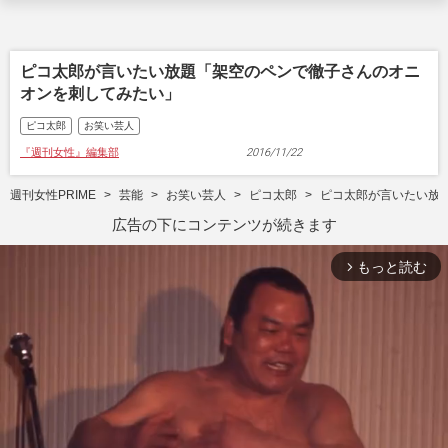
ピコ太郎が言いたい放題「架空のペンで徹子さんのオニ
オンを刺してみたい」
ピコ太郎
お笑い芸人
『週刊女性』編集部
2016/11/22
週刊女性PRIME
芸能
お笑い芸人
ピコ太郎
ピコ太郎が言いたい放
広告の下にコンテンツが続きます
もっと読む
arrow_forward_ios