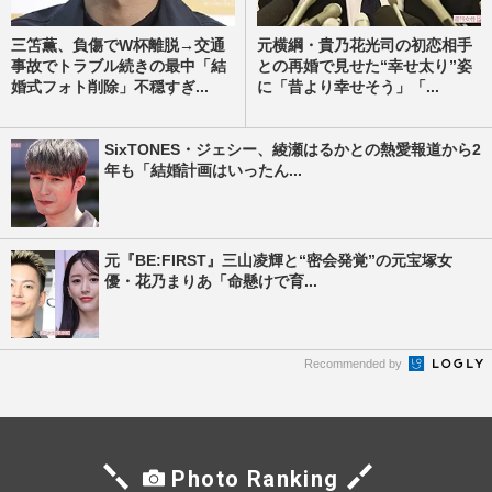
三笘薫、負傷でW杯離脱→交通
元横綱・貴乃花光司の初恋相手
事故でトラブル続きの最中「結
との再婚で見せた“幸せ太り”姿
婚式フォト削除」不穏すぎ...
に「昔より幸せそう」「...
SixTONES・ジェシー、綾瀬はるかとの熱愛報道から2
年も「結婚計画はいったん...
元『BE:FIRST』三山凌輝と“密会発覚”の元宝塚女
優・花乃まりあ「命懸けで育...
Recommended by
Photo Ranking