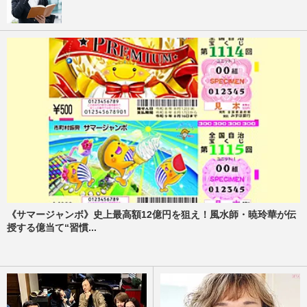
《サマージャンボ》史上最高額12億円を狙え！風水師・暁玲華が伝
授する億当て“習慣...