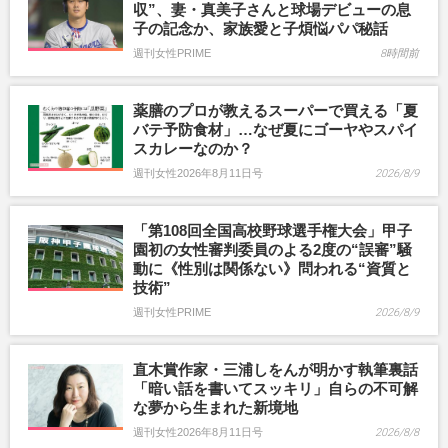
収”、妻・真美子さんと球場デビューの息
子の記念か、家族愛と子煩悩パパ秘話
週刊女性PRIME
8時間前
薬膳のプロが教えるスーパーで買える「夏
バテ予防食材」…なぜ夏にゴーヤやスパイ
スカレーなのか？
週刊女性2026年8月11日号
2026/8/9
「第108回全国高校野球選手権大会」甲子
園初の女性審判委員のよる2度の“誤審”騒
動に《性別は関係ない》問われる“資質と
技術”
週刊女性PRIME
2026/8/9
直木賞作家・三浦しをんが明かす執筆裏話
「暗い話を書いてスッキリ」自らの不可解
な夢から生まれた新境地
週刊女性2026年8月11日号
2026/8/8