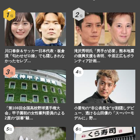
川口春奈＆サッカー日本代表・板倉
滝沢秀明氏「男手が必要」熊本地震
滉「匂わせゼロ婚」でも隠しきれな
の復興支援を表明、中居正広もボラ
かったセレブ…
ンティア計画…
「第108回全国高校野球選手権大
小栗旬の“非公表長女”が顔隠しデビ
会」甲子園初の女性審判委員のよる
ュー、透ける山田優の「スーパーモ
2度の“誤審”騒…
デルに」野…