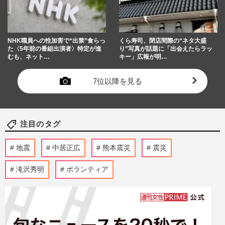
NHK職員への性加害で“出禁”食らっ
くら寿司、閉店間際の“ネタ大盛
た〈5年前の番組出演者〉特定が進
り”写真が話題に「出会えたらラッ
むも、ネット…
キー」広報が明…
7位以降を見る
注目のタグ
地震
中居正広
熊本震災
震災
滝沢秀明
ボランティア