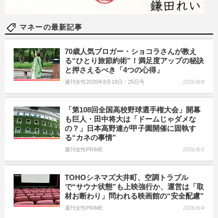
マネーの最新記事
70歳人気ブロガー・ショコラさんが教え
る“ひとり旅節約術”！満足度アップの秘訣
と押さえるべき「4つの心得」
週刊女性2026年8月18日・25日号
2026/8/8
「第108回全国高校野球選手権大会」開幕
も巨人・田中将大は「ドームじゃダメな
の？」日本高野連が甲子園開催に固執す
る“カネの事情”
週刊女性PRIME
2026/8/5
TOHOシネマズ大井町、空調トラブル
で“サウナ状態”も上映強行か、運営は「取
材お断わり」問われる映画館の“安全配慮”
週刊女性PRIME
2026/8/4