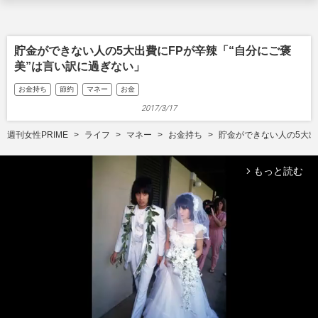
貯金ができない人の5大出費にFPが辛辣「“自分にご褒
美”は言い訳に過ぎない」
お金持ち
節約
マネー
お金
2017/3/17
週刊女性PRIME
ライフ
マネー
お金持ち
貯金ができない人の5大出
もっと読む
arrow_forward_ios