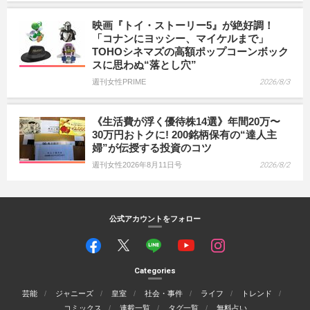
映画『トイ・ストーリー5』が絶好調！
「コナンにヨッシー、マイケルまで」
TOHOシネマズの高額ポップコーンボック
スに思わぬ“落とし穴”
週刊女性PRIME
2026/8/3
《生活費が浮く優待株14選》年間20万〜
30万円おトクに! 200銘柄保有の“達人主
婦”が伝授する投資のコツ
週刊女性2026年8月11日号
2026/8/2
公式アカウントをフォロー
Categories
芸能
ジャニーズ
皇室
社会・事件
ライフ
トレンド
コミックス
連載一覧
タグ一覧
無料占い