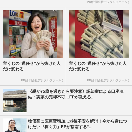
PR(合同会社デジタルファーム )
宝くじの“運任せ”から抜けた人
宝くじの“運任せ”から抜けた人
だけ変わる
だけ変わる
PR(合同会社デジタルファーム )
PR(合同会社デジタルファーム )
《親が75歳を過ぎたら要注意》認知症による口座凍
結・実家の売却不可…FPが教える...
物価高に医療費増加…老後不安を解消！今から身につ
けたい『稼ぐ力』FPが指南する“...