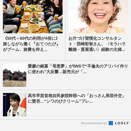
《50代～60代の利用が4倍に》
お片づけ習慣化コンサルタン
旅しながら働く『おてつたび』
ト・西崎彩智さん、〈モラハラ
がブーム、旅費を抑え...
離婚・質屋通い〉経験の主婦...
愛媛の銘菓「母恵夢」がSNSで“不倫夫のアリバイ作り
に使われ”大反響…販売元が「...
高市早苗首相自民参院幹部への「おっさん美容外交」
に賛否…“シワのびクリーム”プレ...
Recommended by