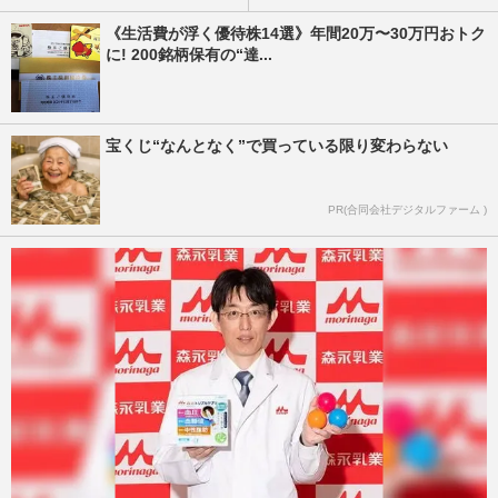
《生活費が浮く優待株14選》年間20万〜30万円おトク
に! 200銘柄保有の“達...
宝くじ“なんとなく”で買っている限り変わらない
PR(合同会社デジタルファーム )