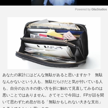
Powered by 
GliaStudios
M
u
t
e
あなたの家計にはどんな無駄があると思いますか？ 無駄
なんかないという人も、無駄だらけだと気が付いている人
も、自分のおカネの使い方を折に触れて見直してみるのは
悪いことではありません。さてそこで今回は、FPが話を聞
いて思わずため息が出る「無駄かもしれない大きな支出」