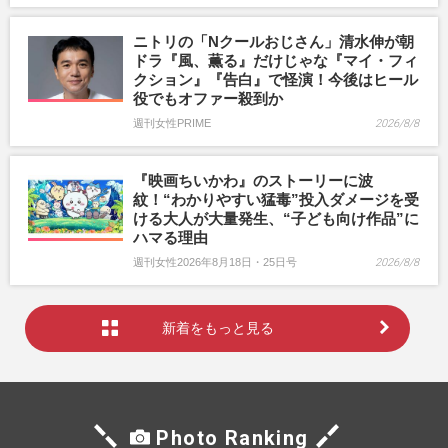
ニトリの「Nクールおじさん」清水伸が朝
ドラ『風、薫る』だけじゃな『マイ・フィ
クション』『告白』で怪演！今後はヒール
役でもオファー殺到か
週刊女性PRIME
2026/8/8
『映画ちいかわ』のストーリーに波
紋！“わかりやすい猛毒”投入ダメージを受
ける大人が大量発生、“子ども向け作品”に
ハマる理由
週刊女性2026年8月18日・25日号
2026/8/8
新着をもっと見る
Photo Ranking