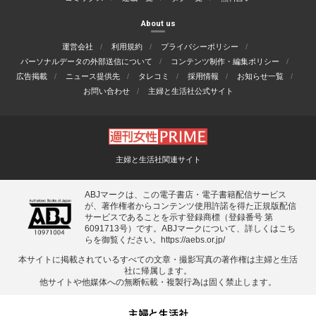
About us
運営会社
利用規約
プライバシーポリシー
パーソナルデータの外部送信について
コンテンツ制作・編集ポリシー
広告掲載
ニュース提供先
タレコミ
採用情報
お知らせ一覧
お問い合わせ
主婦と生活社公式サイト
主婦と生活社関連サイト
ABJマークは、この電子書店・電子書籍配信サービス
が、著作権者からコンテンツ使用許諾を得た正規版配信
サービスであることを示す登録商標（登録番号 第
6091713号）です。ABJマークについて、詳しくはこち
らを御覧ください。
https://aebs.or.jp/
本サイトに掲載されているすべての⽂章・撮影写真の著作権は主婦と⽣活
社に帰属します。
他サイトや他媒体への無断転載・複製⾏為は固く禁⽌します。