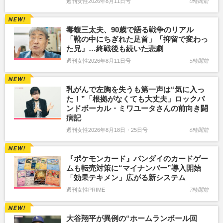
週刊女性2026年8月11日号
0時間前
毒蝮三太夫、90歳で語る戦争のリアル
「靴の中にちぎれた足首」「抑留で変わっ
た兄」…終戦後も続いた悲劇
週刊女性2026年8月11日号
5時間前
乳がんで左胸を失うも第一声は“気に入っ
た！”「根拠がなくても大丈夫」ロックバ
ンドボーカル・ミワユータさんの前向き闘
病記
週刊女性2026年8月18日・25日号
6時間前
『ポケモンカード』バンダイのカードゲー
ムも転売対策に“マイナンバー”導入開始
「効果テキメン」広がる新システム
週刊女性PRIME
7時間前
大谷翔平が異例の“ホームランボール回