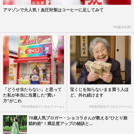
アマゾンで大人気！血圧対策はコーヒーに足してみて
PR(森永乳業)
「どうせ当たらない」と思って
宝くじを知らないまま買う人ほ
た私が本当に当選した“買い
ど、外れ続けます
方”がこれ
PR(合同会社デジタルファーム )
PR(合同会社デジタルファーム)
70歳人気ブロガー・ショコラさんが教える“ひとり旅
節約術”！満足度アップの秘訣と...