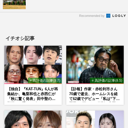
Recommended by
イチオシ記事
⭐ 高評価の記事(8.7)
⭐ 高評価の記事(8.5)
【独自】『KAT-TUN』6人が再
【訃報】作家・赤松利市さん
集結か、亀梨和也と赤西仁が
70歳で逝去、ホームレスを経
「秋に驚く発表」田中聖の刑
て62歳でデビュー「私は“下級
期満了と重なる“匂わせ”では
国民”。死ぬまで差別と貧困を
ない理由
書き続けます」壮絶人生