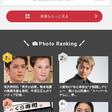
新着をもっと見る
Photo Ranking
滝沢秀明氏「男手が必要」熊本地震
小栗旬の“非公表長女”が顔隠しデビ
の復興支援を表明、中居正広もボラ
ュー、透ける山田優の「スーパーモ
ンティア計画…
デルに」野…