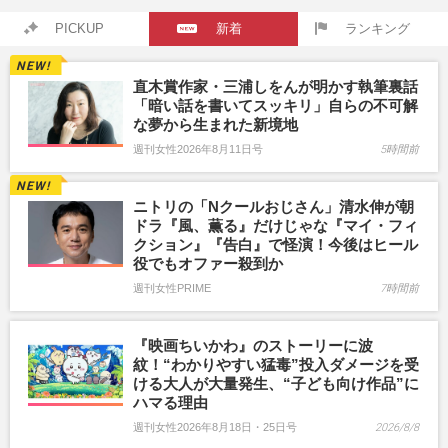
PICKUP
新着
ランキング
直木賞作家・三浦しをんが明かす執筆裏話
「暗い話を書いてスッキリ」自らの不可解
な夢から生まれた新境地
週刊女性2026年8月11日号
5時間前
ニトリの「Nクールおじさん」清水伸が朝
ドラ『風、薫る』だけじゃな『マイ・フィ
クション』『告白』で怪演！今後はヒール
役でもオファー殺到か
週刊女性PRIME
7時間前
『映画ちいかわ』のストーリーに波
紋！“わかりやすい猛毒”投入ダメージを受
ける大人が大量発生、“子ども向け作品”に
ハマる理由
週刊女性2026年8月18日・25日号
2026/8/8