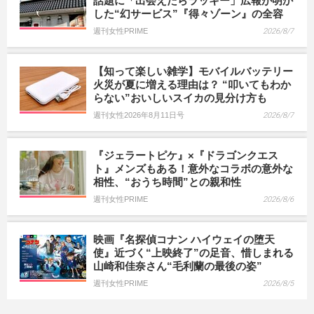
話題に「出会えたらラッキー」広報が明か
した“幻サービス”『得々ゾーン』の全容
週刊女性PRIME
2026/8/7
【知って楽しい雑学】モバイルバッテリー
火災が夏に増える理由は？ “叩いてもわか
らない”おいしいスイカの見分け方も
週刊女性2026年8月11日号
2026/8/7
『ジェラートピケ』×『ドラゴンクエス
ト』メンズもある！意外なコラボの意外な
相性、“おうち時間”との親和性
週刊女性PRIME
2026/8/6
映画『名探偵コナン ハイウェイの堕天
使』近づく“上映終了”の足音、惜しまれる
山崎和佳奈さん“毛利蘭の最後の姿”
週刊女性PRIME
2026/8/5