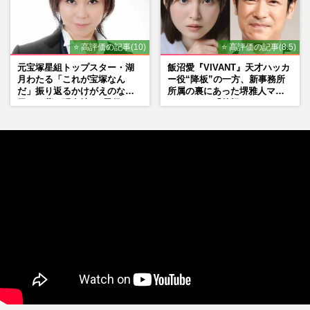
⭐ 高評価の記事(10)
⭐ 高評価の記事(8.5)
元宝塚星組トップスター・湖
飯沼愛『VIVANT』天才ハッカ
月わたる「これが宝塚なん
ー役“降板”の一方、新事務所
だ」振り返るかけがえのない
所属の裏にあった堺雅人マネ
日々、夢の現在地と“男役”へ
ージャーの「後押し」
の思い