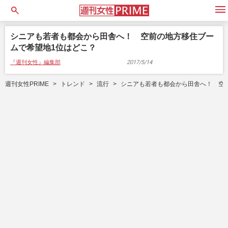
open
シニアも若者も都会から田舎へ！ 空前の地方移住ブー
ムで希望地1位はどこ？
『週刊女性』編集部
2017/5/14
週刊女性PRIME
トレンド
流行
シニアも若者も都会から田舎へ！ 空