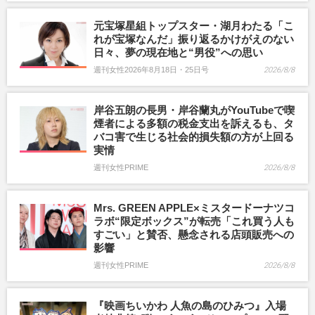
元宝塚星組トップスター・湖月わたる「こ
れが宝塚なんだ」振り返るかけがえのない
日々、夢の現在地と“男役”への思い
週刊女性2026年8月18日・25日号
2026/8/8
岸谷五朗の長男・岸谷蘭丸がYouTubeで喫
煙者による多額の税金支出を訴えるも、タ
バコ害で生じる社会的損失額の方が上回る
実情
週刊女性PRIME
2026/8/8
Mrs. GREEN APPLE×ミスタードーナツコ
ラボ“限定ボックス”が転売「これ買う人も
すごい」と賛否、懸念される店頭販売への
影響
週刊女性PRIME
2026/8/8
『映画ちいかわ 人魚の島のひみつ』入場