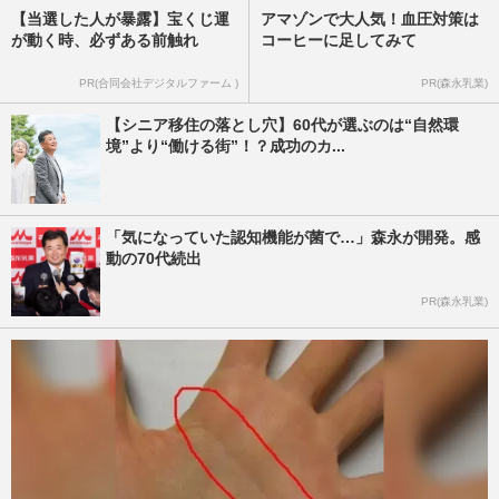
【当選した人が暴露】宝くじ運
アマゾンで大人気！血圧対策は
が動く時、必ずある前触れ
コーヒーに足してみて
PR(合同会社デジタルファーム )
PR(森永乳業)
【シニア移住の落とし穴】60代が選ぶのは“自然環
境”より“働ける街”！？成功のカ...
「気になっていた認知機能が菌で…」森永が開発。感
動の70代続出
PR(森永乳業)