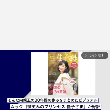
もっと読む
arrow_forward_ios