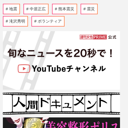
地震
中居正広
熊本震災
震災
滝沢秀明
ボランティア