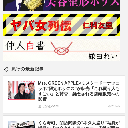
流行の最新記事
Mrs. GREEN APPLE×ミスタードーナツコ
ラボ“限定ボックス”が転売「これ買う人も
すごい」と賛否、懸念される店頭販売への
影響
週刊女性PRIME
2026/8/8
くら寿司、閉店間際の“ネタ大盛り”写真が