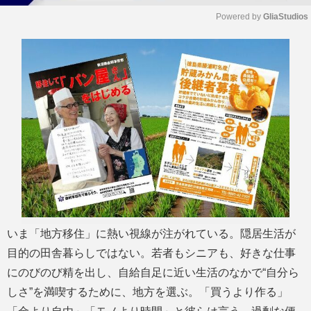
Powered by 
GliaStudios
M
u
t
e
いま「地方移住」に熱い視線が注がれている。隠居生活が
目的の田舎暮らしではない。若者もシニアも、好きな仕事
にのびのび精を出し、自給自足に近い生活のなかで“自分ら
しさ”を満喫するために、地方を選ぶ。「買うより作る」