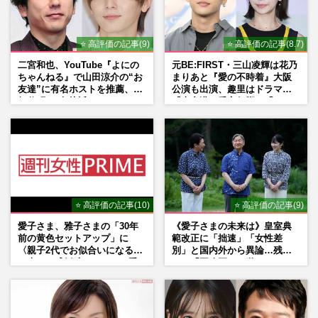
⭐ 高評価の記事(9)
⭐ 高評価の記事(8.7)
二宮和也、YouTube『よにの
元BE:FIRST・三山凌輝は花乃
ちゃんねる』で山田涼介の“お
まりあと『愛の不時着』大阪
友達”に有名ホストを推薦、歌
公演も出演、趣里はドラマ
舞伎町に“急接近”でファン
『大空港』番宣行脚に「メン
「関わらないで！」
タル強すぎ」の実情
⭐ 高評価の記事(10)
⭐ 高評価の記事(9)
愛子さま、雅子さまの「30年
《愛子さまの未来は》皇室典
前の黄色セットアップ」に
範改正に「拙速」「女性差
〈親子2代でお似合いになる〉
別」と国内外から異論…残さ
の声、ご成婚時のドレスも手
れた「再改正」の道
がけた森英恵さんとの絆