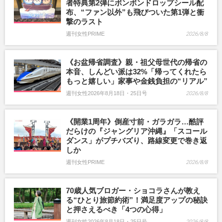
者特典第2弾にボンボンドロップシール配
布、“ファン以外”も飛びついた第1弾と衝
撃のラスト
週刊女性PRIME
2026/8/8
《お盆帰省調査》親・祖父母世代の帰省の
本音、しんどい派は32%「帰ってくれたら
もっと嬉しい」家事や金銭負担の“リアル”
週刊女性2026年8月18日・25日号
2026/8/8
《開業1周年》倒産寸前・ガラガラ…酷評
だらけの『ジャングリア沖縄』「スコール
ダンス」がプチバズり、路線変更で巻き返
しか
週刊女性PRIME
2026/8/8
70歳人気ブロガー・ショコラさんが教え
る“ひとり旅節約術”！満足度アップの秘訣
と押さえるべき「4つの心得」
週刊女性2026年8月18日・25日号
2026/8/8