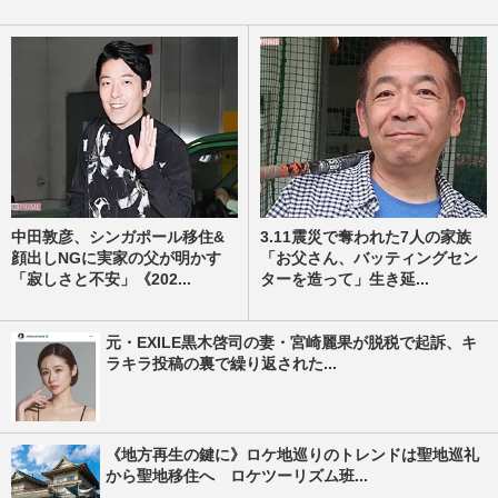
中田敦彦、シンガポール移住&
3.11震災で奪われた7人の家族
顔出しNGに実家の父が明かす
「お父さん、バッティングセン
「寂しさと不安」《202...
ターを造って」生き延...
元・EXILE黒木啓司の妻・宮崎麗果が脱税で起訴、キ
ラキラ投稿の裏で繰り返された...
《地方再生の鍵に》ロケ地巡りのトレンドは聖地巡礼
から聖地移住へ ロケツーリズム班...