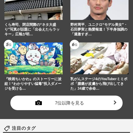
くら寿司、閉店間際の“ネタ大盛
野村周平、ユニクロ“モデル美女”・
り”写真が話題に「出会えたらラッ
石田夢実と熱愛報道！下半身強調の
キー」広報が明…
「過激すぎ…
『映画ちいかわ』のストーリーに波
乳がんステージ4のYouTuberミミポ
紋！“わかりやすい猛毒”投入ダメー
ポ「腫瘍が皮膚から飛び出してき
ジを受ける…
た」34歳で余命…
7位以降を見る
注目のタグ